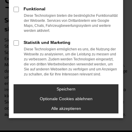
Straubing
Funktional
Diese Technologien bieten die bestmögliche Funktionalität
Seat Ateca Gebrauchtwagen – eine
der Webseite. Services von Drittanbietern wie Google
Maps, Chats, Fahrzeugbewertungssystem und weitere
sichere Wahl in Straubing
werden aktiviert.
Sie suchen nach einem Seat Ateca Gebrauchtwagen in
Statistik und Marketing
Straubing? Dann sind Sie genau richtig im Autohaus
Diese Technologien ermöglichen es uns, die Nutzung der
Schneider: Wir sind seit über 30 Jahren Ihr zuverlässiger
Webseite zu analysieren, um die Leistung zu messen und
Experte beim Autokauf – und kennen die Vorzüge des
zu verbessern. Zudem werden Technologien eingesetzt,
Modells seit vielen Generationen. Unsere Kfz-Profis wissen,
die von dritten Werbetreibenden verwendet werden, um
Sie auf anderen Webseiten zu verfolgen und um Anzeigen
dass der gute Name des Herstellers für besonders langlebige
zu schalten, die für Ihre Interessen relevant sind.
und zuverlässige Fahrzeuge bürgt. Dennoch prüft unser
erfahrener Werkstattservice jeden angekauften Wagen bis
ins kleinste Detail und beseitigt im Bedarfsfall jeden noch so
Speichern
kleinen Verschleiß – damit Sie in jedem Fall auf Nummer
Optionale Cookies ablehnen
Sicher gehen. Besuchen Sie uns an einem unserer Standorte
oder online und sichern Sie sich einen perfekt
Alle akzeptieren
ausgestatteten Seat Ateca Gebrauchtwagen der Extraklasse.