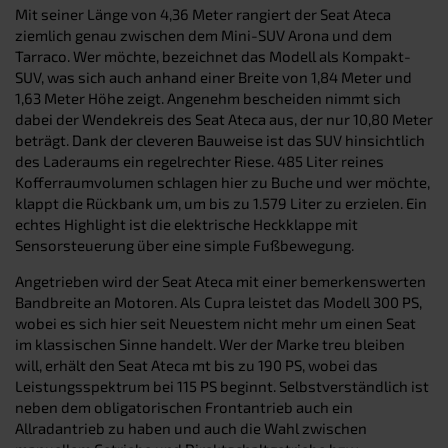
Mit seiner Länge von 4,36 Meter rangiert der Seat Ateca
ziemlich genau zwischen dem Mini-SUV Arona und dem
Tarraco. Wer möchte, bezeichnet das Modell als Kompakt-
SUV, was sich auch anhand einer Breite von 1,84 Meter und
1,63 Meter Höhe zeigt. Angenehm bescheiden nimmt sich
dabei der Wendekreis des Seat Ateca aus, der nur 10,80 Meter
beträgt. Dank der cleveren Bauweise ist das SUV hinsichtlich
des Laderaums ein regelrechter Riese. 485 Liter reines
Kofferraumvolumen schlagen hier zu Buche und wer möchte,
klappt die Rückbank um, um bis zu 1.579 Liter zu erzielen. Ein
echtes Highlight ist die elektrische Heckklappe mit
Sensorsteuerung über eine simple Fußbewegung.
Angetrieben wird der Seat Ateca mit einer bemerkenswerten
Bandbreite an Motoren. Als Cupra leistet das Modell 300 PS,
wobei es sich hier seit Neuestem nicht mehr um einen Seat
im klassischen Sinne handelt. Wer der Marke treu bleiben
will, erhält den Seat Ateca mt bis zu 190 PS, wobei das
Leistungsspektrum bei 115 PS beginnt. Selbstverständlich ist
neben dem obligatorischen Frontantrieb auch ein
Allradantrieb zu haben und auch die Wahl zwischen