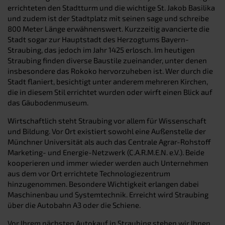
errichteten den Stadtturm und die wichtige St. Jakob Basilika
und zudem ist der Stadtplatz mit seinen sage und schreibe
800 Meter Länge erwähnenswert. Kurzzeitig avancierte die
Stadt sogar zur Hauptstadt des Herzogtums Bayern-
Straubing, das jedoch im Jahr 1425 erlosch. Im heutigen
Straubing finden diverse Baustile zueinander, unter denen
insbesondere das Rokoko hervorzuheben ist. Wer durch die
Stadt flaniert, besichtigt unter anderem mehreren Kirchen,
die in diesem Stil errichtet wurden oder wirft einen Blick auf
das Gäubodenmuseum.
Wirtschaftlich steht Straubing vor allem für Wissenschaft
und Bildung. Vor Ort existiert sowohl eine Außenstelle der
Münchner Universität als auch das Centrale Agrar-Rohstoff
Marketing- und Energie-Netzwerk (C.A.R.M.E.N. e.V.). Beide
kooperieren und immer wieder werden auch Unternehmen
aus dem vor Ort errichtete Technologiezentrum
hinzugenommen. Besondere Wichtigkeit erlangen dabei
Maschinenbau und Systemtechnik. Erreicht wird Straubing
über die Autobahn A3 oder die Schiene.
Vor Ihrem nächsten Autokauf in Straubing stehen wir Ihnen