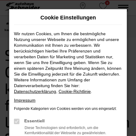
0
Zum
MENÜ
Standorte
Favoriten
Hauptinhalt
Cookie Einstellungen
springen
Startseite
Straubing
Seat
Seat Ateca
Seat Ateca Gebrauchtwagen
kaufen, leasen, finanzieren | Lieferservice nach Straubing
Wir nutzen Cookies, um Ihnen die bestmögliche
Nutzung unserer Webseite zu ermöglichen und unsere
Kommunikation mit Ihnen zu verbessern. Wir
Seat Ateca
berücksichtigen hierbei Ihre Präferenzen und
verarbeiten Daten für Marketing und Statistiken nur,
wenn Sie uns Ihre Einwilligung geben. Wenn Sie zu
Gebrauchtwagen
einem späteren Zeitpunkt Ihre Meinung ändern, können
Sie die Einwilligung jederzeit für die Zukunft widerrufen.
Weitere Informationen zum Umfang der
kaufen, leasen,
Datenverarbeitung finden Sie hier:
Datenschutzerklärung
,
Cookie-Richtlinie
.
finanzieren |
Impressum
Folgende Kategorien von Cookies werden von uns eingesetzt:
Lieferservice nach
Essentiell
Diese Technologien sind erforderlich, um die
Kernfunktionalität der Webseite zu gewährleisten.