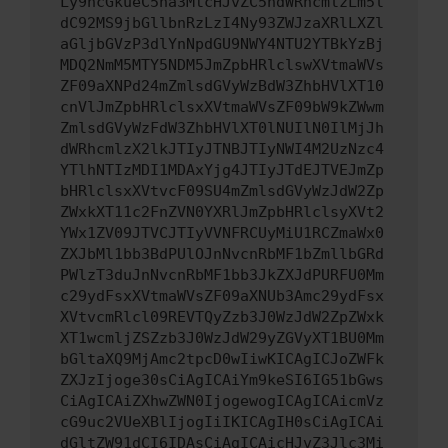
Ly9hcGkueC5ha3MtcHJvZC5hdWRhcmlzLm5l
dC92MS9jbGllbnRzLzI4Ny93ZWJzaXRlLXZl
aGljbGVzP3dlYnNpdGU9NWY4NTU2YTBkYzBj
MDQ2NmM5MTY5NDM5JmZpbHRlclswXVtmaWVs
ZF09aXNPd24mZmlsdGVyWzBdW3ZhbHVlXT10
cnVlJmZpbHRlclsxXVtmaWVsZF09bW9kZWwm
ZmlsdGVyWzFdW3ZhbHVlXT0lNUIlN0IlMjJh
dWRhcmlzX2lkJTIyJTNBJTIyNWI4M2UzNzc4
YTlhNTIzMDI1MDAxYjg4JTIyJTdEJTVEJmZp
bHRlclsxXVtvcF09SU4mZmlsdGVyWzJdW2Zp
ZWxkXT11c2FnZVN0YXRlJmZpbHRlclsyXVt2
YWx1ZV09JTVCJTIyVVNFRCUyMiU1RCZmaWx0
ZXJbMl1bb3BdPUlOJnNvcnRbMF1bZmllbGRd
PWlzT3duJnNvcnRbMF1bb3JkZXJdPURFU0Mm
c29ydFsxXVtmaWVsZF09aXNUb3Amc29ydFsx
XVtvcmRlcl09REVTQyZzb3J0WzJdW2ZpZWxk
XT1wcmljZSZzb3J0WzJdW29yZGVyXT1BU0Mm
bGltaXQ9MjAmc2tpcD0wIiwKICAgICJoZWFk
ZXJzIjoge30sCiAgICAiYm9keSI6IG51bGws
CiAgICAiZXhwZWN0IjogewogICAgICAicmVz
cG9uc2VUeXBlIjogIiIKICAgIH0sCiAgICAi
dGltZW91dCI6IDAsCiAgICAicHJvZ3Jlc3Mi