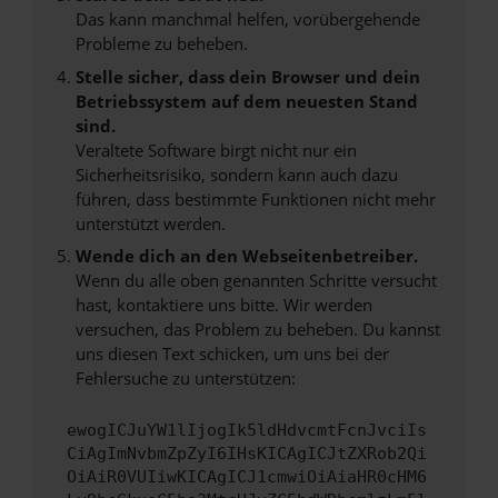
Das kann manchmal helfen, vorübergehende
Probleme zu beheben.
Stelle sicher, dass dein Browser und dein
Betriebssystem auf dem neuesten Stand
sind.
Veraltete Software birgt nicht nur ein
Sicherheitsrisiko, sondern kann auch dazu
führen, dass bestimmte Funktionen nicht mehr
unterstützt werden.
Wende dich an den Webseitenbetreiber.
Wenn du alle oben genannten Schritte versucht
hast, kontaktiere uns bitte. Wir werden
versuchen, das Problem zu beheben. Du kannst
uns diesen Text schicken, um uns bei der
Fehlersuche zu unterstützen:
ewogICJuYW1lIjogIk5ldHdvcmtFcnJvciIs
CiAgImNvbmZpZyI6IHsKICAgICJtZXRob2Qi
OiAiR0VUIiwKICAgICJ1cmwiOiAiaHR0cHM6