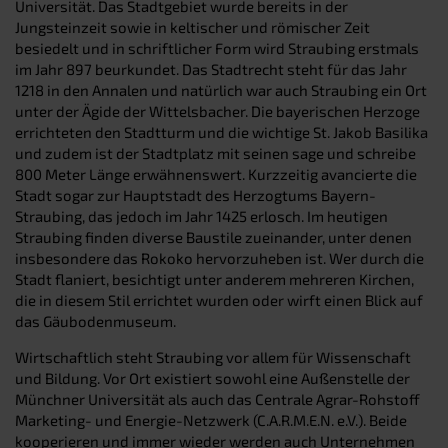
Universität. Das Stadtgebiet wurde bereits in der
Jungsteinzeit sowie in keltischer und römischer Zeit
besiedelt und in schriftlicher Form wird Straubing erstmals
im Jahr 897 beurkundet. Das Stadtrecht steht für das Jahr
1218 in den Annalen und natürlich war auch Straubing ein Ort
unter der Ägide der Wittelsbacher. Die bayerischen Herzoge
errichteten den Stadtturm und die wichtige St. Jakob Basilika
und zudem ist der Stadtplatz mit seinen sage und schreibe
800 Meter Länge erwähnenswert. Kurzzeitig avancierte die
Stadt sogar zur Hauptstadt des Herzogtums Bayern-
Straubing, das jedoch im Jahr 1425 erlosch. Im heutigen
Straubing finden diverse Baustile zueinander, unter denen
insbesondere das Rokoko hervorzuheben ist. Wer durch die
Stadt flaniert, besichtigt unter anderem mehreren Kirchen,
die in diesem Stil errichtet wurden oder wirft einen Blick auf
das Gäubodenmuseum.
Wirtschaftlich steht Straubing vor allem für Wissenschaft
und Bildung. Vor Ort existiert sowohl eine Außenstelle der
Münchner Universität als auch das Centrale Agrar-Rohstoff
Marketing- und Energie-Netzwerk (C.A.R.M.E.N. e.V.). Beide
kooperieren und immer wieder werden auch Unternehmen