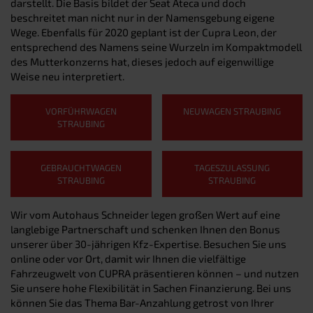
darstellt. Die Basis bildet der Seat Ateca und doch
beschreitet man nicht nur in der Namensgebung eigene
Wege. Ebenfalls für 2020 geplant ist der Cupra Leon, der
entsprechend des Namens seine Wurzeln im Kompaktmodell
des Mutterkonzerns hat, dieses jedoch auf eigenwillige
Weise neu interpretiert.
VORFÜHRWAGEN
NEUWAGEN STRAUBING
STRAUBING
GEBRAUCHTWAGEN
TAGESZULASSUNG
STRAUBING
STRAUBING
Wir vom Autohaus Schneider legen großen Wert auf eine
langlebige Partnerschaft und schenken Ihnen den Bonus
unserer über 30-jährigen Kfz-Expertise. Besuchen Sie uns
online oder vor Ort, damit wir Ihnen die vielfältige
Fahrzeugwelt von CUPRA präsentieren können – und nutzen
Sie unsere hohe Flexibilität in Sachen Finanzierung. Bei uns
können Sie das Thema Bar-Anzahlung getrost von Ihrer