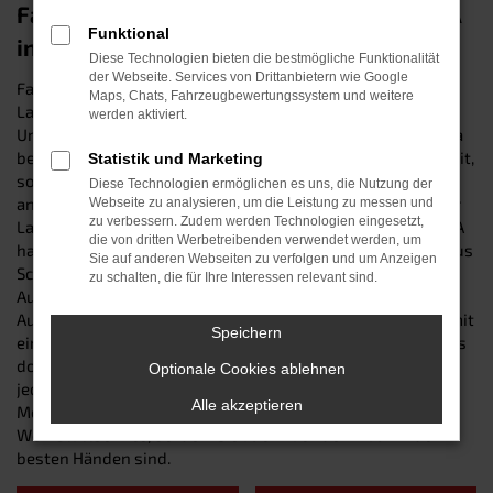
Fahren auf Top-Niveau mit einem CUPRA
Funktional
in Straubing
Diese Technologien bieten die bestmögliche Funktionalität
der Webseite. Services von Drittanbietern wie Google
Fahrzeuge von CUPRA gehören in Sachen Qualität seit
Maps, Chats, Fahrzeugbewertungssystem und weitere
Langem zur Top-Liga – und sind auch für Straubing und
werden aktiviert.
Umgebung die perfekte Wahl. Die Autos der Traditionsfirma
bestechen nicht nur durch Langlebigkeit und Zuverlässigkeit,
Statistik und Marketing
sondern ebenso durch technische Innovation und ihr
Diese Technologien ermöglichen es uns, die Nutzung der
ansprechendes Design. Egal, ob Sie im Stadtverkehr, auf der
Webseite zu analysieren, um die Leistung zu messen und
zu verbessern. Zudem werden Technologien eingesetzt,
Landstraßen oder aber im Gelände unterwegs sind – CUPRA
die von dritten Werbetreibenden verwendet werden, um
hat für jeden Zweck das passende Modell. Wir vom Autohaus
Sie auf anderen Webseiten zu verfolgen und um Anzeigen
Schneider sind Ihr lokaler Vertrauenshändler für sämtliche
zu schalten, die für Ihre Interessen relevant sind.
Autos des Top-Herstellers – und bieten Ihnen eine breite
Auswahl vom Kleinfahrzeug bis hin zum SUV. Wie wäre es mit
Speichern
einem hochmodern ausgestatteten Neuwagen? Oder soll es
doch lieber ein solider „Gebrauchter“ sein? Bei uns findet
Optionale Cookies ablehnen
jeder [MARKE}-Liebhaber das perfekte Auto für seine
Alle akzeptieren
Mobilitätsbedürfnisse. Ganz zu schweigen von unserem
Werkstattservice, bei dem Sie auch nach dem Kauf in den
besten Händen sind.