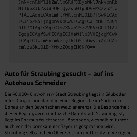
JnNvcnRbMl1bZmllbGRdPXByaWNlJnNvcnRb
Ml1bb3JkZXJdPUFTQyZsaW1pdD0yMCZza2lw
PTAiLAogICAgImhlYWRlcnMiOiB7fSwKICAg
ICJib2R5IjogbnVsbCwKICAgICJleHBlY3Qi
OiB7CiAgICAgICJyZXNwb25zZVR5cGUiOiAi
IgogICAgfSwKICAgICJ0aW1lb3V0IjogMCwK
ICAgICJwcm9ncmVzcyI6IG51bGwsCiAgICAi
cmlza3kiOiBmYWxzZQogIH0KfQ==
Auto für Straubing gesucht – auf ins
Autohaus Schneider
Die 48.000- Einwohner- Stadt Straubing liegt im Gäuboden
oder Dungau und damit in einer Region, die im Süden der
Donau an den Bayerischen Wald angrenzt. Die Besonderheit
dieser Region, deren inoffizielle Hauptstadt Straubing ist,
liegt im überaus fruchtbaren Lössboden, weshalb mitunter
auch von der Kornkammer Bayerns gesprochen wird.
Straubing selbst ist ein Oberzentrum und besitzt eine eigene