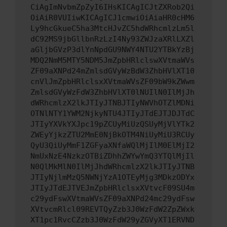
CiAgImNvbmZpZyI6IHsKICAgICJtZXRob2Qi
OiAiR0VUIiwKICAgICJ1cmwiOiAiaHR0cHM6
Ly9hcGkueC5ha3MtcHJvZC5hdWRhcmlzLm5l
dC92MS9jbGllbnRzLzI4Ny93ZWJzaXRlLXZl
aGljbGVzP3dlYnNpdGU9NWY4NTU2YTBkYzBj
MDQ2NmM5MTY5NDM5JmZpbHRlclswXVtmaWVs
ZF09aXNPd24mZmlsdGVyWzBdW3ZhbHVlXT10
cnVlJmZpbHRlclsxXVtmaWVsZF09bW9kZWwm
ZmlsdGVyWzFdW3ZhbHVlXT0lNUIlN0IlMjJh
dWRhcmlzX2lkJTIyJTNBJTIyNWVhOTZlMDNi
OTNlNTY1YWM2NjkyNTU4JTIyJTdEJTJDJTdC
JTIyYXVkYXJpc19pZCUyMiUzQSUyMjVlYTk2
ZWEyYjkzZTU2MmE0NjBkOTM4NiUyMiU3RCUy
QyU3QiUyMmF1ZGFyaXNfaWQlMjIlM0ElMjI2
NmUxNzE4NzkzOTBiZDhhZWYwYmQ3YTQlMjIl
N0QlMkMlN0IlMjJhdWRhcmlzX2lkJTIyJTNB
JTIyNjlmMzQ5NWNjYzA1OTEyMjg3MDkzODYx
JTIyJTdEJTVEJmZpbHRlclsxXVtvcF09SU4m
c29ydFswXVtmaWVsZF09aXNPd24mc29ydFsw
XVtvcmRlcl09REVTQyZzb3J0WzFdW2ZpZWxk
XT1pc1RvcCZzb3J0WzFdW29yZGVyXT1ERVND