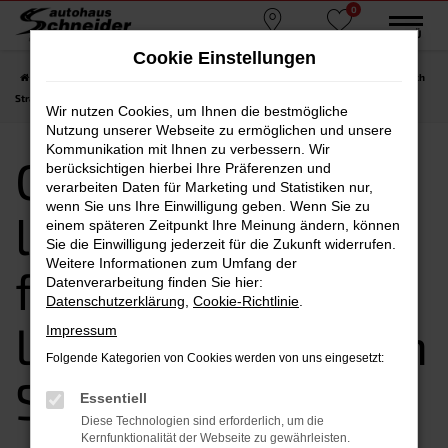
0
Zum
MENÜ
Standorte
Favoriten
Hauptinhalt
Cookie Einstellungen
springen
Startseite
Straubing
CUPRA kaufen, leasen, finanzieren | Lieferservice nach
Straubing
Wir nutzen Cookies, um Ihnen die bestmögliche
Nutzung unserer Webseite zu ermöglichen und unsere
Kommunikation mit Ihnen zu verbessern. Wir
CUPRA kaufen,
berücksichtigen hierbei Ihre Präferenzen und
verarbeiten Daten für Marketing und Statistiken nur,
wenn Sie uns Ihre Einwilligung geben. Wenn Sie zu
leasen,
einem späteren Zeitpunkt Ihre Meinung ändern, können
Sie die Einwilligung jederzeit für die Zukunft widerrufen.
Weitere Informationen zum Umfang der
finanzieren |
Datenverarbeitung finden Sie hier:
Datenschutzerklärung
,
Cookie-Richtlinie
.
Lieferservice nach
Impressum
Folgende Kategorien von Cookies werden von uns eingesetzt:
Straubing
Essentiell
Diese Technologien sind erforderlich, um die
Kernfunktionalität der Webseite zu gewährleisten.