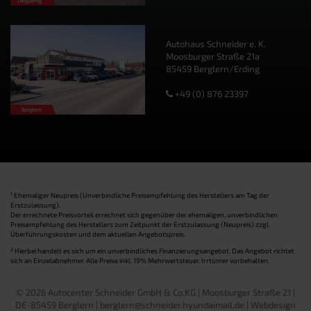
Autohaus Schneider e. K.
Moosburger Straße 21a
85459 Berglern/Erding
+49 (0) 876 23397
1
Ehemaliger Neupreis (Unverbindliche Preisempfehlung des Herstellers am Tag der
Erstzulassung).
Der errechnete Preisvorteil errechnet sich gegenüber der ehemaligen, unverbindlichen
Preisempfehlung des Herstellers zum Zeitpunkt der Erstzulassung (Neupreis) zzgl.
Überführungskosten und dem aktuellen Angebotspreis.
2
Hierbei handelt es sich um ein unverbindliches Finanzierungsangebot. Das Angebot richtet
sich an Einzelabnehmer. Alle Preise inkl. 19% Mehrwertsteuer. Irrtümer vorbehalten.
© 2026 Autocenter Schneider GmbH & Co.KG | Moosburger Straße 21 |
DE-85459 Berglern | berglern@schneider.hyundaimail.de |
Webdesign