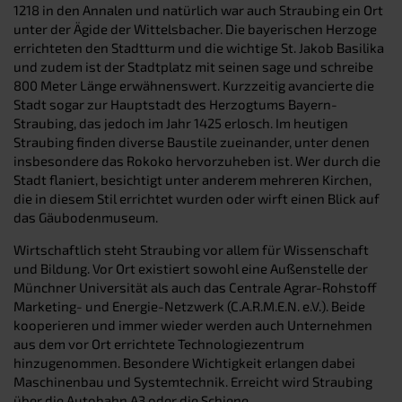
1218 in den Annalen und natürlich war auch Straubing ein Ort
unter der Ägide der Wittelsbacher. Die bayerischen Herzoge
errichteten den Stadtturm und die wichtige St. Jakob Basilika
und zudem ist der Stadtplatz mit seinen sage und schreibe
800 Meter Länge erwähnenswert. Kurzzeitig avancierte die
Stadt sogar zur Hauptstadt des Herzogtums Bayern-
Straubing, das jedoch im Jahr 1425 erlosch. Im heutigen
Straubing finden diverse Baustile zueinander, unter denen
insbesondere das Rokoko hervorzuheben ist. Wer durch die
Stadt flaniert, besichtigt unter anderem mehreren Kirchen,
die in diesem Stil errichtet wurden oder wirft einen Blick auf
das Gäubodenmuseum.
Wirtschaftlich steht Straubing vor allem für Wissenschaft
und Bildung. Vor Ort existiert sowohl eine Außenstelle der
Münchner Universität als auch das Centrale Agrar-Rohstoff
Marketing- und Energie-Netzwerk (C.A.R.M.E.N. e.V.). Beide
kooperieren und immer wieder werden auch Unternehmen
aus dem vor Ort errichtete Technologiezentrum
hinzugenommen. Besondere Wichtigkeit erlangen dabei
Maschinenbau und Systemtechnik. Erreicht wird Straubing
über die Autobahn A3 oder die Schiene.