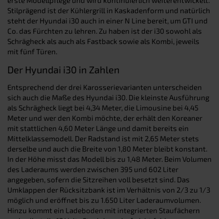
Stilprägend ist der Kühlergrill in Kaskadenform und natürlich
steht der Hyundai i30 auch in einer N Line bereit, um GTI und
Co. das Fürchten zu lehren. Zu haben ist der i30 sowohl als
Schrägheck als auch als Fastback sowie als Kombi, jeweils
mit fünf Türen.
Der Hyundai i30 in Zahlen
Entsprechend der drei Karosserievarianten unterscheiden
sich auch die Maße des Hyundai i30. Die kleinste Ausführung
als Schrägheck liegt bei 4,34 Meter, die Limousine bei 4,45
Meter und wer den Kombi möchte, der erhält den Koreaner
mit stattlichen 4,60 Meter Länge und damit bereits ein
Mittelklassemodell. Der Radstand ist mit 2,65 Meter stets
derselbe und auch die Breite von 1,80 Meter bleibt konstant.
In der Höhe misst das Modell bis zu 1,48 Meter. Beim Volumen
des Laderaums werden zwischen 395 und 602 Liter
angegeben, sofern die Sitzreihen voll besetzt sind. Das
Umklappen der Rücksitzbank ist im Verhältnis von 2/3 zu 1/3
möglich und eröffnet bis zu 1.650 Liter Laderaumvolumen.
Hinzu kommt ein Ladeboden mit integrierten Staufächern