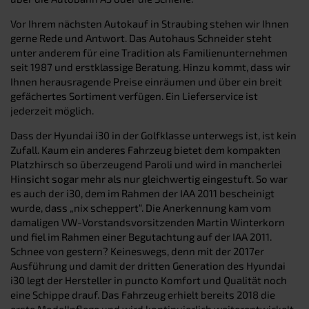
Vor Ihrem nächsten Autokauf in Straubing stehen wir Ihnen
gerne Rede und Antwort. Das Autohaus Schneider steht
unter anderem für eine Tradition als Familienunternehmen
seit 1987 und erstklassige Beratung. Hinzu kommt, dass wir
Ihnen herausragende Preise einräumen und über ein breit
gefächertes Sortiment verfügen. Ein Lieferservice ist
jederzeit möglich.
Dass der Hyundai i30 in der Golfklasse unterwegs ist, ist kein
Zufall. Kaum ein anderes Fahrzeug bietet dem kompakten
Platzhirsch so überzeugend Paroli und wird in mancherlei
Hinsicht sogar mehr als nur gleichwertig eingestuft. So war
es auch der i30, dem im Rahmen der IAA 2011 bescheinigt
wurde, dass „nix scheppert“. Die Anerkennung kam vom
damaligen VW-Vorstandsvorsitzenden Martin Winterkorn
und fiel im Rahmen einer Begutachtung auf der IAA 2011.
Schnee von gestern? Keineswegs, denn mit der 2017er
Ausführung und damit der dritten Generation des Hyundai
i30 legt der Hersteller in puncto Komfort und Qualität noch
eine Schippe drauf. Das Fahrzeug erhielt bereits 2018 die
erste Modellpflege und wird kontinuierlich weiterentwickelt.