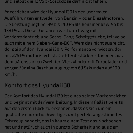
und selbst die 12 Volt- Steckdose darf nicht fehlen.
Angetrieben wird der Hyundai i30 in den „normalen“
Ausführungen entweder von Benzin – oder Dieselmotoren.
Die Leistung liegt bei 99 bis 140 PS als Benziner bzw. 95 bis
138 PS als Diesel. Gefahren wird durchweg mit
Vorderradantrieb und Sechs-Gang-Schaltgetriebe, teilweise
auch mit einem Sieben-Gang-DCT. Wem das nicht ausreicht,
der sei auf den Hyundai i30 N Performance verwiesen, der
mit 275 PS motorisiert ist. Die Pferdestärken stammen aus
dem bärenstarken Zweiliter-Vierzylinder mit Turbolader und
sorgen für eine Beschleunigung von 6,1 Sekunden auf 100
km/h.
Komfort des Hyundai i30
Der Komfort des Hyundai i30 ist eines seiner Markenzeichen
und beginnt mit der Verarbeitung. In diesem Fall ist bereits
auf den ersten Blick zu erkennen, dass es sich um ein
qualitativ enorm hochwertiges und perfekt abgestimmtes
Fahrzeug handelt, das in kaum einem Test das Nachsehen
hat und natürlich auch in puncto Sicherheit und aus dem
Euro-NCAP-Test mit Bestnote hervorgegangen ist. Teil der