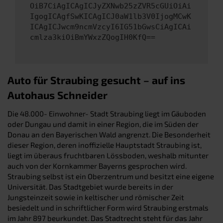
OiB7CiAgICAgICJyZXNwb25zZVR5cGUiOiAi
IgogICAgfSwKICAgICJ0aW1lb3V0IjogMCwK
ICAgICJwcm9ncmVzcyI6IG51bGwsCiAgICAi
cmlza3kiOiBmYWxzZQogIH0KfQ==
Auto für Straubing gesucht – auf ins
Autohaus Schneider
Die 48.000- Einwohner- Stadt Straubing liegt im Gäuboden
oder Dungau und damit in einer Region, die im Süden der
Donau an den Bayerischen Wald angrenzt. Die Besonderheit
dieser Region, deren inoffizielle Hauptstadt Straubing ist,
liegt im überaus fruchtbaren Lössboden, weshalb mitunter
auch von der Kornkammer Bayerns gesprochen wird.
Straubing selbst ist ein Oberzentrum und besitzt eine eigene
Universität. Das Stadtgebiet wurde bereits in der
Jungsteinzeit sowie in keltischer und römischer Zeit
besiedelt und in schriftlicher Form wird Straubing erstmals
im Jahr 897 beurkundet. Das Stadtrecht steht für das Jahr