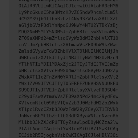
OiAiR0VUIiwKICAgICJ1cmwiOiAiaHR0cHM6
Ly9hcGkueC5ha3MtcHJvZC5hdWRhcmlzLm5l
dC92MS9jbGllbnRzLzI4Ny93ZWJzaXRlLXZl
aGljbGVzP3dlYnNpdGU9NWY4NTU2YTBkYzBj
MDQ2NmM5MTY5NDM5JmZpbHRlclswXVtmaWVs
ZF09aXNPd24mZmlsdGVyWzBdW3ZhbHVlXT10
cnVlJmZpbHRlclsxXVtmaWVsZF09bW9kZWwm
ZmlsdGVyWzFdW3ZhbHVlXT0lNUIlN0IlMjJh
dWRhcmlzX2lkJTIyJTNBJTIyNWI4M2UzNzc4
YTlhNTIzMDI1MDAxZjc2JTIyJTdEJTVEJmZp
bHRlclsxXVtvcF09SU4mZmlsdGVyWzJdW2Zp
ZWxkXT11c2FnZVN0YXRlJmZpbHRlclsyXVt2
YWx1ZV09JTVCJTIyT05FREFZUkVHSVNUUkFU
SU9OJTIyJTVEJmZpbHRlclsyXVtvcF09SU4m
c29ydFswXVtmaWVsZF09aXNPd24mc29ydFsw
XVtvcmRlcl09REVTQyZzb3J0WzFdW2ZpZWxk
XT1pc1RvcCZzb3J0WzFdW29yZGVyXT1ERVND
JnNvcnRbMl1bZmllbGRdPXByaWNlJnNvcnRb
Ml1bb3JkZXJdPUFTQyZsaW1pdD0yMCZza2lw
PTAiLAogICAgImhlYWRlcnMiOiB7fSwKICAg
ICJib2R5IjogbnVsbCwKICAgICJleHBlY3Qi