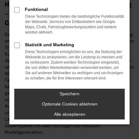
Hyundai i30 Tageszulassung in Straubing
Funktional
– unser Spargeheimnis für Ihren
Diese Technologien bieten die bestmögliche Funktionalität
Geldbeutel
der Webseite. Services von Drittanbietern wie Google
Maps, Chats, Fahrzeugbewertungssystem und weitere
werden aktiviert.
Eine Tageszulassung, ist der preisgünstige Weg, in Straubing
an einen nagelneuen Hyundai i30 zu kommen. Sie kennen den
Statistik und Marketing
Trick noch nicht? Dann klären wir Sie gerne auf: Der
Diese Technologien ermöglichen es uns, die Nutzung der
Kunstgriff besteht darin, ein fabrikfrisches Fahrzeug auf
Webseite zu analysieren, um die Leistung zu messen und
dem Papier in einen Gebrauchtwagen zu verwandeln, indem
zu verbessern. Zudem werden Technologien eingesetzt,
wir es für genau einen Tag auf uns zulassen. Der Zustand des
die von dritten Werbetreibenden verwendet werden, um
Wagens bleibt dadurch unverändert. Schließlich wurde das
Sie auf anderen Webseiten zu verfolgen und um Anzeigen
zu schalten, die für Ihre Interessen relevant sind.
Fahrzeug während der Zulassung keinen Kilometer weit
bewegt und wartet demnach „jungfräulich“ auf Ihre erste
gemeinsame Fahrt. Besuchen sie uns online oder an einem
Speichern
unserer Standorte und entdecken Sie unsere verlockende
Optionale Cookies ablehnen
Auswahl an Hyundai i30 Tageszulassungen mit
unterschiedlichen Motorisierungen, Ausstattungen und
Alle akzeptieren
Lackierungen. Wir garantieren Ihnen ein attraktives
Gesamtpaket mit allen Vorzügen der neusten
Modellgeneration.