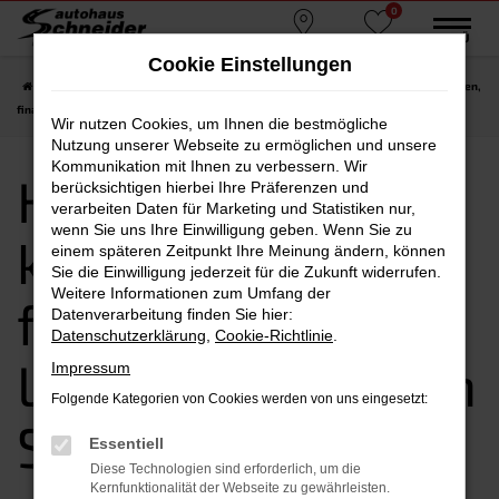
0
Zum
MENÜ
Standorte
Favoriten
Hauptinhalt
Cookie Einstellungen
springen
Startseite
Straubing
Hyundai
Hyundai i30
Hyundai i30 kaufen, leasen,
finanzieren | Lieferservice nach Straubing
Wir nutzen Cookies, um Ihnen die bestmögliche
Nutzung unserer Webseite zu ermöglichen und unsere
Kommunikation mit Ihnen zu verbessern. Wir
Hyundai i30
berücksichtigen hierbei Ihre Präferenzen und
verarbeiten Daten für Marketing und Statistiken nur,
wenn Sie uns Ihre Einwilligung geben. Wenn Sie zu
kaufen, leasen,
einem späteren Zeitpunkt Ihre Meinung ändern, können
Sie die Einwilligung jederzeit für die Zukunft widerrufen.
Weitere Informationen zum Umfang der
finanzieren |
Datenverarbeitung finden Sie hier:
Datenschutzerklärung
,
Cookie-Richtlinie
.
Lieferservice nach
Impressum
Folgende Kategorien von Cookies werden von uns eingesetzt:
Straubing
Essentiell
Diese Technologien sind erforderlich, um die
Kernfunktionalität der Webseite zu gewährleisten.