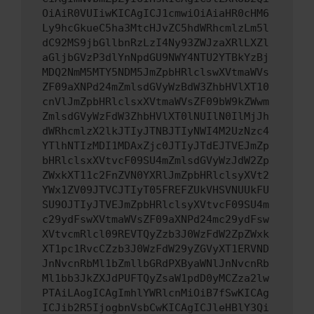
OiAiR0VUIiwKICAgICJ1cmwiOiAiaHR0cHM6
Ly9hcGkueC5ha3MtcHJvZC5hdWRhcmlzLm5l
dC92MS9jbGllbnRzLzI4Ny93ZWJzaXRlLXZl
aGljbGVzP3dlYnNpdGU9NWY4NTU2YTBkYzBj
MDQ2NmM5MTY5NDM5JmZpbHRlclswXVtmaWVs
ZF09aXNPd24mZmlsdGVyWzBdW3ZhbHVlXT10
cnVlJmZpbHRlclsxXVtmaWVsZF09bW9kZWwm
ZmlsdGVyWzFdW3ZhbHVlXT0lNUIlN0IlMjJh
dWRhcmlzX2lkJTIyJTNBJTIyNWI4M2UzNzc4
YTlhNTIzMDI1MDAxZjc0JTIyJTdEJTVEJmZp
bHRlclsxXVtvcF09SU4mZmlsdGVyWzJdW2Zp
ZWxkXT11c2FnZVN0YXRlJmZpbHRlclsyXVt2
YWx1ZV09JTVCJTIyT05FREFZUkVHSVNUUkFU
SU9OJTIyJTVEJmZpbHRlclsyXVtvcF09SU4m
c29ydFswXVtmaWVsZF09aXNPd24mc29ydFsw
XVtvcmRlcl09REVTQyZzb3J0WzFdW2ZpZWxk
XT1pc1RvcCZzb3J0WzFdW29yZGVyXT1ERVND
JnNvcnRbMl1bZmllbGRdPXByaWNlJnNvcnRb
Ml1bb3JkZXJdPUFTQyZsaW1pdD0yMCZza2lw
PTAiLAogICAgImhlYWRlcnMiOiB7fSwKICAg
ICJib2R5IjogbnVsbCwKICAgICJleHBlY3Qi