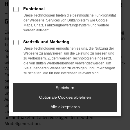
Hyundai i10 Tageszulassung in Straubing
Funktional
– unser Spargeheimnis für Ihren
Diese Technologien bieten die bestmögliche Funktionalität
Geldbeutel
der Webseite. Services von Drittanbietern wie Google
Maps, Chats, Fahrzeugbewertungssystem und weitere
werden aktiviert.
Eine Tageszulassung, ist der preisgünstige Weg, in Straubing
an einen nagelneuen Hyundai i10 zu kommen. Sie kennen den
Statistik und Marketing
Trick noch nicht? Dann klären wir Sie gerne auf: Der
Diese Technologien ermöglichen es uns, die Nutzung der
Kunstgriff besteht darin, ein fabrikfrisches Fahrzeug auf
Webseite zu analysieren, um die Leistung zu messen und
dem Papier in einen Gebrauchtwagen zu verwandeln, indem
zu verbessern. Zudem werden Technologien eingesetzt,
wir es für genau einen Tag auf uns zulassen. Der Zustand des
die von dritten Werbetreibenden verwendet werden, um
Wagens bleibt dadurch unverändert. Schließlich wurde das
Sie auf anderen Webseiten zu verfolgen und um Anzeigen
zu schalten, die für Ihre Interessen relevant sind.
Fahrzeug während der Zulassung keinen Kilometer weit
bewegt und wartet demnach „jungfräulich“ auf Ihre erste
gemeinsame Fahrt. Besuchen sie uns online oder an einem
Speichern
unserer Standorte und entdecken Sie unsere verlockende
Optionale Cookies ablehnen
Auswahl an Hyundai i10 Tageszulassungen mit
unterschiedlichen Motorisierungen, Ausstattungen und
Alle akzeptieren
Lackierungen. Wir garantieren Ihnen ein attraktives
Gesamtpaket mit allen Vorzügen der neusten
Modellgeneration.