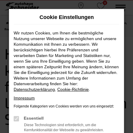
0
Zum
MENÜ
Standorte
Favoriten
Hauptinhalt
Cookie Einstellungen
springen
Startseite
Straubing
Hyundai
Hyundai i10
Hyundai i10 kaufen, leasen,
finanzieren | Lieferservice nach Straubing
Wir nutzen Cookies, um Ihnen die bestmögliche
Nutzung unserer Webseite zu ermöglichen und unsere
Kommunikation mit Ihnen zu verbessern. Wir
Hyundai i10
berücksichtigen hierbei Ihre Präferenzen und
verarbeiten Daten für Marketing und Statistiken nur,
wenn Sie uns Ihre Einwilligung geben. Wenn Sie zu
kaufen, leasen,
einem späteren Zeitpunkt Ihre Meinung ändern, können
Sie die Einwilligung jederzeit für die Zukunft widerrufen.
Weitere Informationen zum Umfang der
finanzieren |
Datenverarbeitung finden Sie hier:
Datenschutzerklärung
,
Cookie-Richtlinie
.
Lieferservice nach
Impressum
Folgende Kategorien von Cookies werden von uns eingesetzt:
Straubing
Essentiell
Diese Technologien sind erforderlich, um die
Kernfunktionalität der Webseite zu gewährleisten.