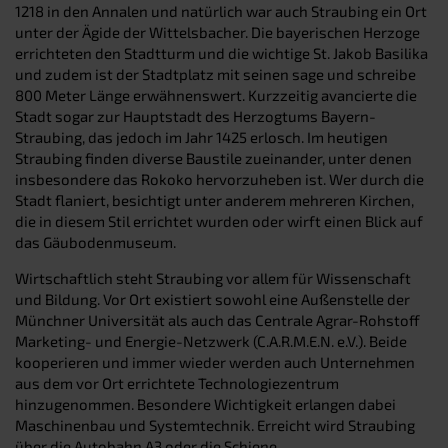
1218 in den Annalen und natürlich war auch Straubing ein Ort
unter der Ägide der Wittelsbacher. Die bayerischen Herzoge
errichteten den Stadtturm und die wichtige St. Jakob Basilika
und zudem ist der Stadtplatz mit seinen sage und schreibe
800 Meter Länge erwähnenswert. Kurzzeitig avancierte die
Stadt sogar zur Hauptstadt des Herzogtums Bayern-
Straubing, das jedoch im Jahr 1425 erlosch. Im heutigen
Straubing finden diverse Baustile zueinander, unter denen
insbesondere das Rokoko hervorzuheben ist. Wer durch die
Stadt flaniert, besichtigt unter anderem mehreren Kirchen,
die in diesem Stil errichtet wurden oder wirft einen Blick auf
das Gäubodenmuseum.
Wirtschaftlich steht Straubing vor allem für Wissenschaft
und Bildung. Vor Ort existiert sowohl eine Außenstelle der
Münchner Universität als auch das Centrale Agrar-Rohstoff
Marketing- und Energie-Netzwerk (C.A.R.M.E.N. e.V.). Beide
kooperieren und immer wieder werden auch Unternehmen
aus dem vor Ort errichtete Technologiezentrum
hinzugenommen. Besondere Wichtigkeit erlangen dabei
Maschinenbau und Systemtechnik. Erreicht wird Straubing
über die Autobahn A3 oder die Schiene.