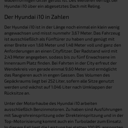
Hyundai i10 über ein abgesetztes Dach mit Reling.
Der Hyundai i10 in Zahlen
Der Hyundai i10 ist in der Länge noch einmal ein klein wenig
angewachsen und misst nunmehr 3,67 Meter. Das Fahrzeug
ist ausschließlich als Fünftürer zu haben und genügt mit
einer Breite von 1,68 Meter und 1,48 Meter voll und ganz den
Anforderungen an einen Cityflitzer. Der Radstand wird mit
2,43 Meter angegeben, sodass bis zu fünf Erwachsene im
Innenraum Platz finden. Bei Fahrten in der City erfreut der
Wendekreis von gerade einmal 9,60 Meter und ermöglicht
das Rangieren auch in engen Gassen. Das Volumen des
Gepäckraums liegt bei 252 Liter, sofern alle Sitze genutzt
werden und wächst auf 1.046 Liter nach Umklappen der
Rücksitze an.
Unter der Motorhaube des Hyundai i10 arbeiten
ausschließlich Benzinmotoren. Zu haben sind Ausführungen
mit Saugrohreinspritzung oder Direkteinspritzung und in der
Top-Motorisierung kommt auch ein Turbolader zum Einsatz.
In diesem Fall liegt die Leistung bei glatten 100 PS, ansonsten