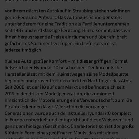
Vor Ihrem nächsten Autokauf in Straubing stehen wir Ihnen
gerne Rede und Antwort. Das Autohaus Schneider steht
unter anderem für eine Tradition als Familienunternehmen
seit 1987 und erstklassige Beratung. Hinzu kommt, dass wir
Ihnen herausragende Preise einräumen und über ein breit
gefächertes Sortiment verfügen. Ein Lieferservice ist
jederzeit möglich.
Kleines Auto, großer Komfort – mit dieser griffigen Formel
ließe sich der Hyundai i10 beschreiben. Der koreanische
Hersteller lässt mit dem Kleinstwagen seine Modellpalette
beginnen und präsentiert den direkten Nachfolger des Atos.
Seit 2008 ist der i10 auf dem Markt und befindet sich seit
2019 in der dritten Modellgeneration, die zumindest
hinsichtlich der Motorisierung eine Verwandtschaft zum Kia
Picanto erkennen lässt. Wie schon die Vorgänger-
Generationen wurde auch der aktuelle Hyundai i10 komplett
in Europa entwickelt und entspricht auf diese Weise voll und
ganz dem hiesigen Geschmack. Charakteristisch ist der große
Kühler in Form eines geöffneten Mauls, das mit einem
wabenförmigen Gitter gefüllt ist. Des Weiteren verfügt der