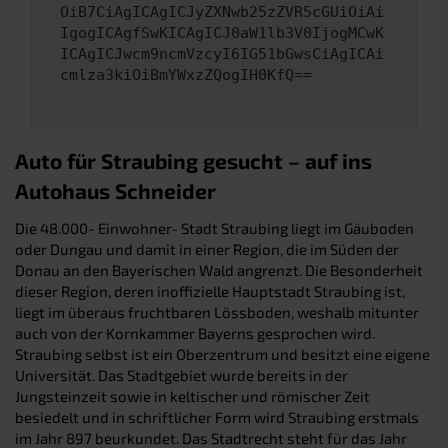
OiB7CiAgICAgICJyZXNwb25zZVR5cGUiOiAi
IgogICAgfSwKICAgICJ0aW1lb3V0IjogMCwK
ICAgICJwcm9ncmVzcyI6IG51bGwsCiAgICAi
cmlza3kiOiBmYWxzZQogIH0KfQ==
Auto für Straubing gesucht – auf ins
Autohaus Schneider
Die 48.000- Einwohner- Stadt Straubing liegt im Gäuboden
oder Dungau und damit in einer Region, die im Süden der
Donau an den Bayerischen Wald angrenzt. Die Besonderheit
dieser Region, deren inoffizielle Hauptstadt Straubing ist,
liegt im überaus fruchtbaren Lössboden, weshalb mitunter
auch von der Kornkammer Bayerns gesprochen wird.
Straubing selbst ist ein Oberzentrum und besitzt eine eigene
Universität. Das Stadtgebiet wurde bereits in der
Jungsteinzeit sowie in keltischer und römischer Zeit
besiedelt und in schriftlicher Form wird Straubing erstmals
im Jahr 897 beurkundet. Das Stadtrecht steht für das Jahr