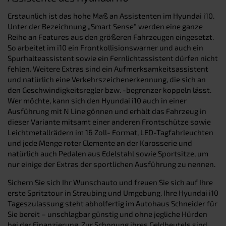
Erstaunlich ist das hohe Maß an Assistenten im Hyundai i10.
Unter der Bezeichnung „Smart Sense“ werden eine ganze
Reihe an Features aus den größeren Fahrzeugen eingesetzt.
So arbeitet im i10 ein Frontkollisionswarner und auch ein
Spurhalteassistent sowie ein Fernlichtassistent dürfen nicht
fehlen. Weitere Extras sind ein Aufmerksamkeitsassistent
und natürlich eine Verkehrszeichenerkennung, die sich an
den Geschwindigkeitsregler bzw. -begrenzer koppeln lässt.
Wer möchte, kann sich den Hyundai i10 auch in einer
Ausführung mit N Line gönnen und erhält das Fahrzeug in
dieser Variante mitsamt einer anderen Frontschütze sowie
Leichtmetallrädern im 16 Zoll- Format, LED-Tagfahrleuchten
und jede Menge roter Elemente an der Karosserie und
natürlich auch Pedalen aus Edelstahl sowie Sportsitze, um
nur einige der Extras der sportlichen Ausführung zu nennen.
Sichern Sie sich Ihr Wunschauto und freuen Sie sich auf Ihre
erste Spritztour in Straubing und Umgebung. Ihre Hyundai i10
Tageszulassung steht abholfertig im Autohaus Schneider für
Sie bereit – unschlagbar günstig und ohne jegliche Hürden
bei der Finanzierung. Zur Schonung ihres Geldbeutels sind