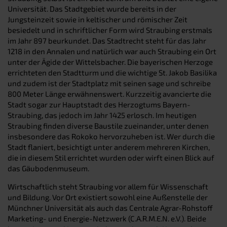
Universität. Das Stadtgebiet wurde bereits in der
Jungsteinzeit sowie in keltischer und römischer Zeit
besiedelt und in schriftlicher Form wird Straubing erstmals
im Jahr 897 beurkundet. Das Stadtrecht steht für das Jahr
1218 in den Annalen und natürlich war auch Straubing ein Ort
unter der Ägide der Wittelsbacher. Die bayerischen Herzoge
errichteten den Stadtturm und die wichtige St. Jakob Basilika
und zudem ist der Stadtplatz mit seinen sage und schreibe
800 Meter Länge erwähnenswert. Kurzzeitig avancierte die
Stadt sogar zur Hauptstadt des Herzogtums Bayern-
Straubing, das jedoch im Jahr 1425 erlosch. Im heutigen
Straubing finden diverse Baustile zueinander, unter denen
insbesondere das Rokoko hervorzuheben ist. Wer durch die
Stadt flaniert, besichtigt unter anderem mehreren Kirchen,
die in diesem Stil errichtet wurden oder wirft einen Blick auf
das Gäubodenmuseum.
Wirtschaftlich steht Straubing vor allem für Wissenschaft
und Bildung. Vor Ort existiert sowohl eine Außenstelle der
Münchner Universität als auch das Centrale Agrar-Rohstoff
Marketing- und Energie-Netzwerk (C.A.R.M.E.N. e.V.). Beide