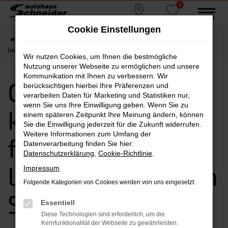
0
Zum
MENÜ
Standorte
Favoriten
Hauptinhalt
Cookie Einstellungen
springen
Startseite
Straubing
CUPRA
CUPRA Leon kaufen, leasen, finanzieren |
Lieferservice nach Straubing
Wir nutzen Cookies, um Ihnen die bestmögliche
Nutzung unserer Webseite zu ermöglichen und unsere
Kommunikation mit Ihnen zu verbessern. Wir
CUPRA Leon
berücksichtigen hierbei Ihre Präferenzen und
verarbeiten Daten für Marketing und Statistiken nur,
wenn Sie uns Ihre Einwilligung geben. Wenn Sie zu
kaufen, leasen,
einem späteren Zeitpunkt Ihre Meinung ändern, können
Sie die Einwilligung jederzeit für die Zukunft widerrufen.
Weitere Informationen zum Umfang der
finanzieren |
Datenverarbeitung finden Sie hier:
Datenschutzerklärung
,
Cookie-Richtlinie
.
Lieferservice nach
Impressum
Folgende Kategorien von Cookies werden von uns eingesetzt:
Straubing
Essentiell
Diese Technologien sind erforderlich, um die
Kernfunktionalität der Webseite zu gewährleisten.