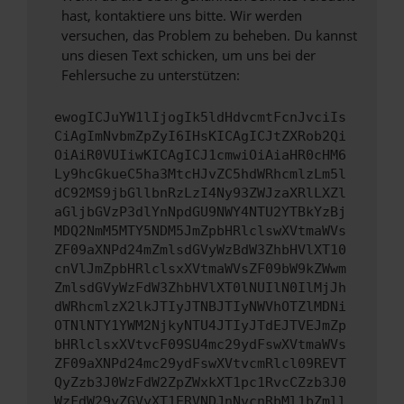
hast, kontaktiere uns bitte. Wir werden
versuchen, das Problem zu beheben. Du kannst
uns diesen Text schicken, um uns bei der
Fehlersuche zu unterstützen:
ewogICJuYW1lIjogIk5ldHdvcmtFcnJvciIs
CiAgImNvbmZpZyI6IHsKICAgICJtZXRob2Qi
OiAiR0VUIiwKICAgICJ1cmwiOiAiaHR0cHM6
Ly9hcGkueC5ha3MtcHJvZC5hdWRhcmlzLm5l
dC92MS9jbGllbnRzLzI4Ny93ZWJzaXRlLXZl
aGljbGVzP3dlYnNpdGU9NWY4NTU2YTBkYzBj
MDQ2NmM5MTY5NDM5JmZpbHRlclswXVtmaWVs
ZF09aXNPd24mZmlsdGVyWzBdW3ZhbHVlXT10
cnVlJmZpbHRlclsxXVtmaWVsZF09bW9kZWwm
ZmlsdGVyWzFdW3ZhbHVlXT0lNUIlN0IlMjJh
dWRhcmlzX2lkJTIyJTNBJTIyNWVhOTZlMDNi
OTNlNTY1YWM2NjkyNTU4JTIyJTdEJTVEJmZp
bHRlclsxXVtvcF09SU4mc29ydFswXVtmaWVs
ZF09aXNPd24mc29ydFswXVtvcmRlcl09REVT
QyZzb3J0WzFdW2ZpZWxkXT1pc1RvcCZzb3J0
WzFdW29yZGVyXT1ERVNDJnNvcnRbMl1bZmll