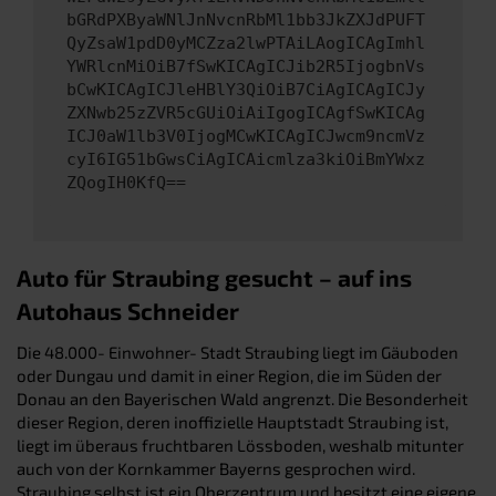
bGRdPXByaWNlJnNvcnRbMl1bb3JkZXJdPUFT
QyZsaW1pdD0yMCZza2lwPTAiLAogICAgImhl
YWRlcnMiOiB7fSwKICAgICJib2R5IjogbnVs
bCwKICAgICJleHBlY3QiOiB7CiAgICAgICJy
ZXNwb25zZVR5cGUiOiAiIgogICAgfSwKICAg
ICJ0aW1lb3V0IjogMCwKICAgICJwcm9ncmVz
cyI6IG51bGwsCiAgICAicmlza3kiOiBmYWxz
ZQogIH0KfQ==
Auto für Straubing gesucht – auf ins
Autohaus Schneider
Die 48.000- Einwohner- Stadt Straubing liegt im Gäuboden
oder Dungau und damit in einer Region, die im Süden der
Donau an den Bayerischen Wald angrenzt. Die Besonderheit
dieser Region, deren inoffizielle Hauptstadt Straubing ist,
liegt im überaus fruchtbaren Lössboden, weshalb mitunter
auch von der Kornkammer Bayerns gesprochen wird.
Straubing selbst ist ein Oberzentrum und besitzt eine eigene