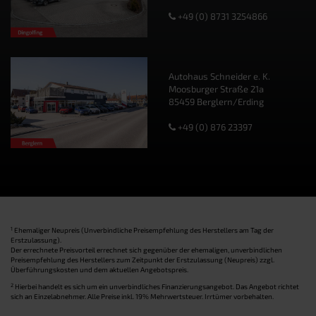
+49 (0) 8731 3254866
Autohaus Schneider e. K.
Moosburger Straße 21a
85459 Berglern/Erding
+49 (0) 876 23397
1
Ehemaliger Neupreis (Unverbindliche Preisempfehlung des Herstellers am Tag der
Erstzulassung).
Der errechnete Preisvorteil errechnet sich gegenüber der ehemaligen, unverbindlichen
Preisempfehlung des Herstellers zum Zeitpunkt der Erstzulassung (Neupreis) zzgl.
Überführungskosten und dem aktuellen Angebotspreis.
2
Hierbei handelt es sich um ein unverbindliches Finanzierungsangebot. Das Angebot richtet
sich an Einzelabnehmer. Alle Preise inkl. 19% Mehrwertsteuer. Irrtümer vorbehalten.