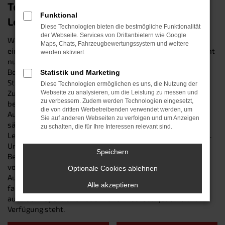
Top-Mobilität in Straubing: der CUPRA
Funktional
Leon
Diese Technologien bieten die bestmögliche Funktionalität
der Webseite. Services von Drittanbietern wie Google
Wer erstklassig in Straubing unterwegs sein will, trifft mit
Maps, Chats, Fahrzeugbewertungssystem und weitere
einem CUPRA Leon eine garantiert kluge Entscheidung: Nicht
werden aktiviert.
nur, dass das Modell in sämtlichen Tests hervorragende
Bewertungen erzielt – auch „gewöhnliche“ Autofahrer in
Statistik und Marketing
Straubing und Umgebung schätzen die robuste
Diese Technologien ermöglichen es uns, die Nutzung der
Zuverlässigkeit, den erstklassigen Komfort und die
Webseite zu analysieren, um die Leistung zu messen und
zu verbessern. Zudem werden Technologien eingesetzt,
bestechende Vielseitigkeit des CUPRA Leon. Wir vom
die von dritten Werbetreibenden verwendet werden, um
Autohaus Schneider sind Ihre lokale Top-Adresse für
Sie auf anderen Webseiten zu verfolgen und um Anzeigen
sämtliche Fahrzeuge von CUPRA und verkaufen Ihnen den
zu schalten, die für Ihre Interessen relevant sind.
Leon als Neuwagen sowie als Gebraucht- und Jahreswagen.
Unser Firmenname steht seit 1987 für herausragende
Speichern
Beratung und Expertise im Kfz-Bereich. Ganz zu schweigen
von unserem Top-Werkstattservice, der Sie auch nach dem
Optionale Cookies ablehnen
Autokauf bei allen Anliegen rund um Ihren CUPRA Leon
Alle akzeptieren
fachkundig betreut und Ihnen sowohl bei Reparaturen als
auch bei Inspektionen oder Reifenwechseln jederzeit zur
Verfügung steht.