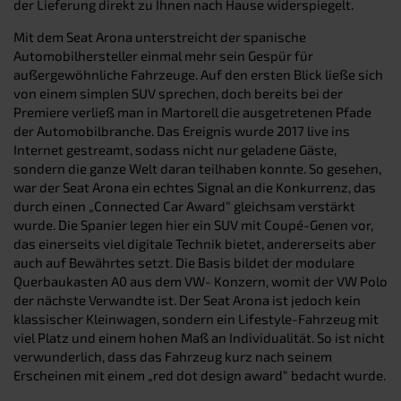
der Lieferung direkt zu Ihnen nach Hause widerspiegelt.
Mit dem Seat Arona unterstreicht der spanische
Automobilhersteller einmal mehr sein Gespür für
außergewöhnliche Fahrzeuge. Auf den ersten Blick ließe sich
von einem simplen SUV sprechen, doch bereits bei der
Premiere verließ man in Martorell die ausgetretenen Pfade
der Automobilbranche. Das Ereignis wurde 2017 live ins
Internet gestreamt, sodass nicht nur geladene Gäste,
sondern die ganze Welt daran teilhaben konnte. So gesehen,
war der Seat Arona ein echtes Signal an die Konkurrenz, das
durch einen „Connected Car Award“ gleichsam verstärkt
wurde. Die Spanier legen hier ein SUV mit Coupé-Genen vor,
das einerseits viel digitale Technik bietet, andererseits aber
auch auf Bewährtes setzt. Die Basis bildet der modulare
Querbaukasten A0 aus dem VW- Konzern, womit der VW Polo
der nächste Verwandte ist. Der Seat Arona ist jedoch kein
klassischer Kleinwagen, sondern ein Lifestyle-Fahrzeug mit
viel Platz und einem hohen Maß an Individualität. So ist nicht
verwunderlich, dass das Fahrzeug kurz nach seinem
Erscheinen mit einem „red dot design award“ bedacht wurde.