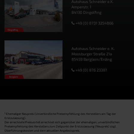
Autohaus Schneider e.K.
Amperstr. 1
84130 Dingolfing
+49 (0) 8731 3254866
Autohaus Schneider e. K.
Moosburger Straße 21a
85459 Berglern/Erding
+49 (0) 876 23397
1
Ehemaliger Neupreis (Unverbindliche Preisempfehlung des Herstellers am Tag der
Erstzulassung).
Der errechnete Preisvorteil errechnet sich gegenüber der ehemaligen, unverbindlichen
Preisempfehlung des Herstellers zum Zeitpunkt der Erstzulassung (Neupreis) zzgl.
Überführungskosten und dem aktuellen Angebotspreis.