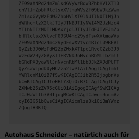
ZF09aXNPd24mZmlsdGVyWzBdW3ZhbHVlXT10
cnVlJmZpbHRlclsxXVtmaWVsZF09bW9kZWwm
ZmlsdGVyWzFdW3ZhbHVlXT0lNUIlN0IlMjJh
dWRhcmlzX2lkJTIyJTNBJTIyNWI4M2UzNzc4
YTlhNTIzMDI1MDAxYjdlJTIyJTdEJTVEJmZp
bHRlclsxXVtvcF09SU4mc29ydFswXVtmaWVs
ZF09aXNPd24mc29ydFswXVtvcmRlcl09REVT
QyZzb3J0WzFdW2ZpZWxkXT1pc1RvcCZzb3J0
WzFdW29yZGVyXT1ERVNDJnNvcnRbMl1bZmll
bGRdPXByaWNlJnNvcnRbMl1bb3JkZXJdPUFT
QyZsaW1pdD0yMCZza2lwPTAiLAogICAgImhl
YWRlcnMiOiB7fSwKICAgICJib2R5IjogbnVs
bCwKICAgICJleHBlY3QiOiB7CiAgICAgICJy
ZXNwb25zZVR5cGUiOiAiIgogICAgfSwKICAg
ICJ0aW1lb3V0IjogMCwKICAgICJwcm9ncmVz
cyI6IG51bGwsCiAgICAicmlza3kiOiBmYWxz
ZQogIH0KfQ==
Autohaus Schneider – natürlich auch für