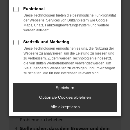
Fehler: Network Error
Funktional
Diese Technologien bieten die bestmögliche Funktionalität
der Webseite. Services von Drittanbietern wie Google
Beim Laden ist ein Fehler aufgetreten.
Maps, Chats, Fahrzeugbewertungssystem und weitere
Hier sind ein paar Tipps, die dir helfen können:
werden aktiviert.
Überprüfe deine Firewall und deine
Statistik und Marketing
Internetverbindung.
Diese Technologien ermöglichen es uns, die Nutzung der
Laden andere Webseiten, zum Beispiel deine
Webseite zu analysieren, um die Leistung zu messen und
Suchmaschine?
zu verbessern. Zudem werden Technologien eingesetzt,
die von dritten Werbetreibenden verwendet werden, um
Prüfe deine Browsererweiterungen.
Sie auf anderen Webseiten zu verfolgen und um Anzeigen
Manche Erweiterungen, wie Werbeblocker,
zu schalten, die für Ihre Interessen relevant sind.
können das Laden bestimmter Seiten
verhindern. Funktioniert die Seite in einem
Speichern
anderen Browser oder in einem privaten
Optionale Cookies ablehnen
Fenster?
Starte dein Gerät neu.
Alle akzeptieren
Das kann manchmal helfen, vorübergehende
Probleme zu beheben.
Stelle sicher, dass dein Browser und dein