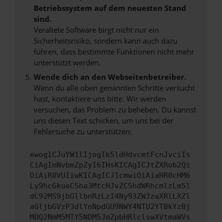
Betriebssystem auf dem neuesten Stand
sind.
Veraltete Software birgt nicht nur ein
Sicherheitsrisiko, sondern kann auch dazu
führen, dass bestimmte Funktionen nicht mehr
unterstützt werden.
Wende dich an den Webseitenbetreiber.
Wenn du alle oben genannten Schritte versucht
hast, kontaktiere uns bitte. Wir werden
versuchen, das Problem zu beheben. Du kannst
uns diesen Text schicken, um uns bei der
Fehlersuche zu unterstützen:
ewogICJuYW1lIjogIk5ldHdvcmtFcnJvciIs
CiAgImNvbmZpZyI6IHsKICAgICJtZXRob2Qi
OiAiR0VUIiwKICAgICJ1cmwiOiAiaHR0cHM6
Ly9hcGkueC5ha3MtcHJvZC5hdWRhcmlzLm5l
dC92MS9jbGllbnRzLzI4Ny93ZWJzaXRlLXZl
aGljbGVzP3dlYnNpdGU9NWY4NTU2YTBkYzBj
MDQ2NmM5MTY5NDM5JmZpbHRlclswXVtmaWVs