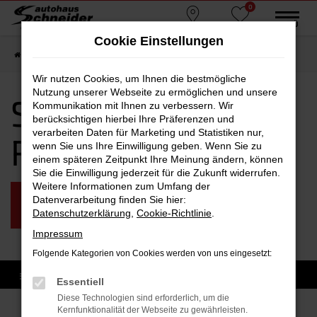
0
Zum
MENÜ
Standorte
Favoriten
Hauptinhalt
Cookie Einstellungen
springen
Startseite
Ruhmannsfelden
Seat
Seat Arona Ruhmannsfelden
Wir nutzen Cookies, um Ihnen die bestmögliche
Nutzung unserer Webseite zu ermöglichen und unsere
Seat Arona
Kommunikation mit Ihnen zu verbessern. Wir
berücksichtigen hierbei Ihre Präferenzen und
verarbeiten Daten für Marketing und Statistiken nur,
Ruhmannsfelden
wenn Sie uns Ihre Einwilligung geben. Wenn Sie zu
einem späteren Zeitpunkt Ihre Meinung ändern, können
Sie die Einwilligung jederzeit für die Zukunft widerrufen.
Weitere Informationen zum Umfang der
GEBRAUCHTWAGEN
Datenverarbeitung finden Sie hier:
RUHMANNSFELDEN
Datenschutzerklärung
,
Cookie-Richtlinie
.
Impressum
Folgende Kategorien von Cookies werden von uns eingesetzt:
Essentiell
Diese Technologien sind erforderlich, um die
Kernfunktionalität der Webseite zu gewährleisten.