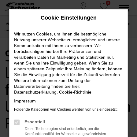
0
Zum
MENÜ
Standorte
Favoriten
Hauptinhalt
Cookie Einstellungen
springen
Startseite
Ruhmannsfelden
Seat kaufen, leasen, finanzieren | Lieferservice
nach Ruhmannsfelden
Wir nutzen Cookies, um Ihnen die bestmögliche
Nutzung unserer Webseite zu ermöglichen und unsere
Kommunikation mit Ihnen zu verbessern. Wir
Seat kaufen,
berücksichtigen hierbei Ihre Präferenzen und
verarbeiten Daten für Marketing und Statistiken nur,
wenn Sie uns Ihre Einwilligung geben. Wenn Sie zu
leasen,
einem späteren Zeitpunkt Ihre Meinung ändern, können
Sie die Einwilligung jederzeit für die Zukunft widerrufen.
Weitere Informationen zum Umfang der
finanzieren |
Datenverarbeitung finden Sie hier:
Datenschutzerklärung
,
Cookie-Richtlinie
.
Lieferservice nach
Impressum
Folgende Kategorien von Cookies werden von uns eingesetzt:
Ruhmannsfelden
Essentiell
Diese Technologien sind erforderlich, um die
Kernfunktionalität der Webseite zu gewährleisten.