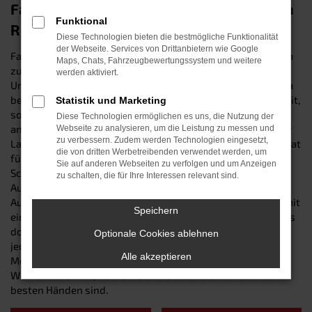
Fahren auf Top-Niveau mit einem Seat in
Funktional
Ruhmannsfelden
Diese Technologien bieten die bestmögliche Funktionalität
der Webseite. Services von Drittanbietern wie Google
Fahrzeuge von Seat gehören in Sachen Qualität seit Langem
Maps, Chats, Fahrzeugbewertungssystem und weitere
zur Top-Liga – und sind auch für Ruhmannsfelden und
werden aktiviert.
Umgebung die perfekte Wahl. Die Autos der Traditionsfirma
bestechen nicht nur durch Langlebigkeit und Zuverlässigkeit,
Statistik und Marketing
sondern ebenso durch technische Innovation und ihr
Diese Technologien ermöglichen es uns, die Nutzung der
ansprechendes Design. Egal, ob Sie im Stadtverkehr, auf der
Webseite zu analysieren, um die Leistung zu messen und
zu verbessern. Zudem werden Technologien eingesetzt,
Landstraßen oder aber im Gelände unterwegs sind – Seat hat
die von dritten Werbetreibenden verwendet werden, um
für jeden Zweck das passende Modell. Wir vom Autohaus
Sie auf anderen Webseiten zu verfolgen und um Anzeigen
Schneider sind Ihr lokaler Vertrauenshändler für sämtliche
zu schalten, die für Ihre Interessen relevant sind.
Autos des Top-Herstellers – und bieten Ihnen eine breite
Auswahl vom Kleinfahrzeug bis hin zum SUV. Wie wäre es mit
Speichern
einem hochmodern ausgestatteten Neuwagen? Oder soll es
doch lieber ein solider „Gebrauchter“ sein? Bei uns findet
Optionale Cookies ablehnen
jeder [MARKE}-Liebhaber das perfekte Auto für seine
Alle akzeptieren
Mobilitätsbedürfnisse. Ganz zu schweigen von unserem
Werkstattservice, bei dem Sie auch nach dem Kauf in den
besten Händen sind.