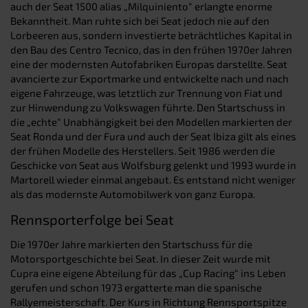
auch der Seat 1500 alias „Milquiniento“ erlangte enorme
Bekanntheit. Man ruhte sich bei Seat jedoch nie auf den
Lorbeeren aus, sondern investierte beträchtliches Kapital in
den Bau des Centro Tecnico, das in den frühen 1970er Jahren
eine der modernsten Autofabriken Europas darstellte. Seat
avancierte zur Exportmarke und entwickelte nach und nach
eigene Fahrzeuge, was letztlich zur Trennung von Fiat und
zur Hinwendung zu Volkswagen führte. Den Startschuss in
die „echte“ Unabhängigkeit bei den Modellen markierten der
Seat Ronda und der Fura und auch der Seat Ibiza gilt als eines
der frühen Modelle des Herstellers. Seit 1986 werden die
Geschicke von Seat aus Wolfsburg gelenkt und 1993 wurde in
Martorell wieder einmal angebaut. Es entstand nicht weniger
als das modernste Automobilwerk von ganz Europa.
Rennsporterfolge bei Seat
Die 1970er Jahre markierten den Startschuss für die
Motorsportgeschichte bei Seat. In dieser Zeit wurde mit
Cupra eine eigene Abteilung für das „Cup Racing“ ins Leben
gerufen und schon 1973 ergatterte man die spanische
Rallyemeisterschaft. Der Kurs in Richtung Rennsportspitze