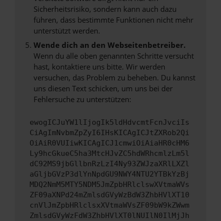
Sicherheitsrisiko, sondern kann auch dazu
führen, dass bestimmte Funktionen nicht mehr
unterstützt werden.
Wende dich an den Webseitenbetreiber.
Wenn du alle oben genannten Schritte versucht
hast, kontaktiere uns bitte. Wir werden
versuchen, das Problem zu beheben. Du kannst
uns diesen Text schicken, um uns bei der
Fehlersuche zu unterstützen:
ewogICJuYW1lIjogIk5ldHdvcmtFcnJvciIs
CiAgImNvbmZpZyI6IHsKICAgICJtZXRob2Qi
OiAiR0VUIiwKICAgICJ1cmwiOiAiaHR0cHM6
Ly9hcGkueC5ha3MtcHJvZC5hdWRhcmlzLm5l
dC92MS9jbGllbnRzLzI4Ny93ZWJzaXRlLXZl
aGljbGVzP3dlYnNpdGU9NWY4NTU2YTBkYzBj
MDQ2NmM5MTY5NDM5JmZpbHRlclswXVtmaWVs
ZF09aXNPd24mZmlsdGVyWzBdW3ZhbHVlXT10
cnVlJmZpbHRlclsxXVtmaWVsZF09bW9kZWwm
ZmlsdGVyWzFdW3ZhbHVlXT0lNUIlN0IlMjJh