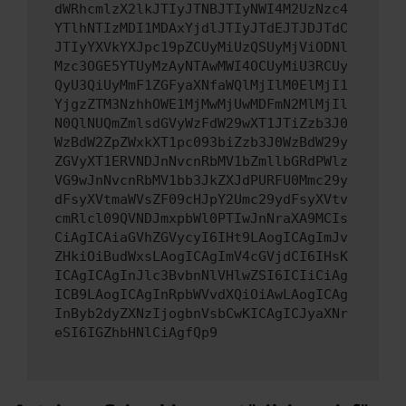
dWRhcmlzX2lkJTIyJTNBJTIyNWI4M2UzNzc4
YTlhNTIzMDI1MDAxYjdlJTIyJTdEJTJDJTdC
JTIyYXVkYXJpc19pZCUyMiUzQSUyMjViODNl
Mzc3OGE5YTUyMzAyNTAwMWI4OCUyMiU3RCUy
QyU3QiUyMmF1ZGFyaXNfaWQlMjIlM0ElMjI1
YjgzZTM3NzhhOWE1MjMwMjUwMDFmN2MlMjIl
N0QlNUQmZmlsdGVyWzFdW29wXT1JTiZzb3J0
WzBdW2ZpZWxkXT1pc093biZzb3J0WzBdW29y
ZGVyXT1ERVNDJnNvcnRbMV1bZmllbGRdPWlz
VG9wJnNvcnRbMV1bb3JkZXJdPURFU0Mmc29y
dFsyXVtmaWVsZF09cHJpY2Umc29ydFsyXVtv
cmRlcl09QVNDJmxpbWl0PTIwJnNraXA9MCIs
CiAgICAiaGVhZGVycyI6IHt9LAogICAgImJv
ZHkiOiBudWxsLAogICAgImV4cGVjdCI6IHsK
ICAgICAgInJlc3BvbnNlVHlwZSI6ICIiCiAg
ICB9LAogICAgInRpbWVvdXQiOiAwLAogICAg
InByb2dyZXNzIjogbnVsbCwKICAgICJyaXNr
eSI6IGZhbHNlCiAgfQp9