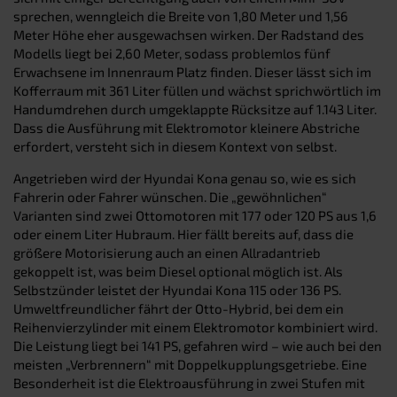
sprechen, wenngleich die Breite von 1,80 Meter und 1,56
Meter Höhe eher ausgewachsen wirken. Der Radstand des
Modells liegt bei 2,60 Meter, sodass problemlos fünf
Erwachsene im Innenraum Platz finden. Dieser lässt sich im
Kofferraum mit 361 Liter füllen und wächst sprichwörtlich im
Handumdrehen durch umgeklappte Rücksitze auf 1.143 Liter.
Dass die Ausführung mit Elektromotor kleinere Abstriche
erfordert, versteht sich in diesem Kontext von selbst.
Angetrieben wird der Hyundai Kona genau so, wie es sich
Fahrerin oder Fahrer wünschen. Die „gewöhnlichen“
Varianten sind zwei Ottomotoren mit 177 oder 120 PS aus 1,6
oder einem Liter Hubraum. Hier fällt bereits auf, dass die
größere Motorisierung auch an einen Allradantrieb
gekoppelt ist, was beim Diesel optional möglich ist. Als
Selbstzünder leistet der Hyundai Kona 115 oder 136 PS.
Umweltfreundlicher fährt der Otto-Hybrid, bei dem ein
Reihenvierzylinder mit einem Elektromotor kombiniert wird.
Die Leistung liegt bei 141 PS, gefahren wird – wie auch bei den
meisten „Verbrennern“ mit Doppelkupplungsgetriebe. Eine
Besonderheit ist die Elektroausführung in zwei Stufen mit