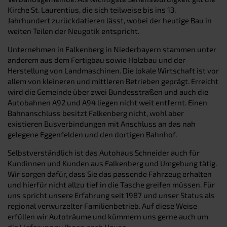
Kirche St. Laurentius, die sich teilweise bis ins 13.
Jahrhundert zurückdatieren lässt, wobei der heutige Bau in
weiten Teilen der Neugotik entspricht.
Unternehmen in Falkenberg in Niederbayern stammen unter
anderem aus dem Fertigbau sowie Holzbau und der
Herstellung von Landmaschinen. Die lokale Wirtschaft ist vor
allem von kleineren und mittleren Betrieben geprägt. Erreicht
wird die Gemeinde über zwei Bundesstraßen und auch die
Autobahnen A92 und A94 liegen nicht weit entfernt. Einen
Bahnanschluss besitzt Falkenberg nicht, wohl aber
existieren Busverbindungen mit Anschluss an das nah
gelegene Eggenfelden und den dortigen Bahnhof.
Selbstverständlich ist das Autohaus Schneider auch für
Kundinnen und Kunden aus Falkenberg und Umgebung tätig.
Wir sorgen dafür, dass Sie das passende Fahrzeug erhalten
und hierfür nicht allzu tief in die Tasche greifen müssen. Für
uns spricht unsere Erfahrung seit 1987 und unser Status als
regional verwurzelter Familienbetrieb. Auf diese Weise
erfüllen wir Autoträume und kümmern uns gerne auch um
die Lieferung zu Ihnen nach Hause.