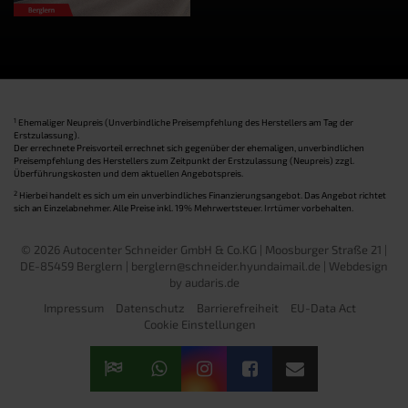
1
Ehemaliger Neupreis (Unverbindliche Preisempfehlung des Herstellers am Tag der
Erstzulassung).
Der errechnete Preisvorteil errechnet sich gegenüber der ehemaligen, unverbindlichen
Preisempfehlung des Herstellers zum Zeitpunkt der Erstzulassung (Neupreis) zzgl.
Überführungskosten und dem aktuellen Angebotspreis.
2
Hierbei handelt es sich um ein unverbindliches Finanzierungsangebot. Das Angebot richtet
sich an Einzelabnehmer. Alle Preise inkl. 19% Mehrwertsteuer. Irrtümer vorbehalten.
© 2026 Autocenter Schneider GmbH & Co.KG | Moosburger Straße 21 |
DE-85459 Berglern | berglern@schneider.hyundaimail.de |
Webdesign
by audaris.de
Impressum
Datenschutz
Barrierefreiheit
EU-Data Act
Cookie Einstellungen