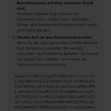
Betriebssystem auf dem neuesten Stand
sind.
Veraltete Software birgt nicht nur ein
Sicherheitsrisiko, sondern kann auch dazu
führen, dass bestimmte Funktionen nicht mehr
unterstützt werden.
Wende dich an den Webseitenbetreiber.
Wenn du alle oben genannten Schritte versucht
hast, kontaktiere uns bitte. Wir werden
versuchen, das Problem zu beheben. Du kannst
uns diesen Text schicken, um uns bei der
Fehlersuche zu unterstützen:
ewogICJuYW1lIjogIk5ldHdvcmtFcnJvciIs
CiAgImNvbmZpZyI6IHsKICAgICJtZXRob2Qi
OiAiR0VUIiwKICAgICJ1cmwiOiAiaHR0cHM6
Ly9hcGkueC5ha3MtcHJvZC5hdWRhcmlzLm5l
dC92MS9jbGllbnRzLzI4Ny93ZWJzaXRlLXZl
aGljbGVzP3dlYnNpdGU9NWY4NTU2YTBkYzBj
MDQ2NmM5MTY5NDM5JmZpbHRlclswXVtmaWVs