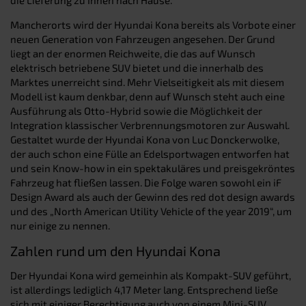
Mancherorts wird der Hyundai Kona bereits als Vorbote einer
neuen Generation von Fahrzeugen angesehen. Der Grund
liegt an der enormen Reichweite, die das auf Wunsch
elektrisch betriebene SUV bietet und die innerhalb des
Marktes unerreicht sind. Mehr Vielseitigkeit als mit diesem
Modell ist kaum denkbar, denn auf Wunsch steht auch eine
Ausführung als Otto-Hybrid sowie die Möglichkeit der
Integration klassischer Verbrennungsmotoren zur Auswahl.
Gestaltet wurde der Hyundai Kona von Luc Donckerwolke,
der auch schon eine Fülle an Edelsportwagen entworfen hat
und sein Know-how in ein spektakuläres und preisgekröntes
Fahrzeug hat fließen lassen. Die Folge waren sowohl ein iF
Design Award als auch der Gewinn des red dot design awards
und des „North American Utility Vehicle of the year 2019“, um
nur einige zu nennen.
Zahlen rund um den Hyundai Kona
Der Hyundai Kona wird gemeinhin als Kompakt-SUV geführt,
ist allerdings lediglich 4,17 Meter lang. Entsprechend ließe
sich mit einiger Berechtigung auch von einem Mini-SUV