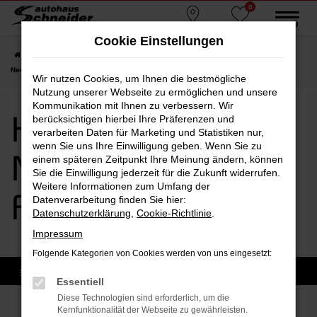
0
Zum
MENÜ
Standorte
Favoriten
Hauptinhalt
Cookie Einstellungen
springen
Startseite
Falkenberg
Hyundai
Hyundai KONA
Hyundai KONA
Neuwagen Falkenberg
Wir nutzen Cookies, um Ihnen die bestmögliche
Nutzung unserer Webseite zu ermöglichen und unsere
Kommunikation mit Ihnen zu verbessern. Wir
Hyundai KONA
berücksichtigen hierbei Ihre Präferenzen und
verarbeiten Daten für Marketing und Statistiken nur,
wenn Sie uns Ihre Einwilligung geben. Wenn Sie zu
Neuwagen
einem späteren Zeitpunkt Ihre Meinung ändern, können
Sie die Einwilligung jederzeit für die Zukunft widerrufen.
Weitere Informationen zum Umfang der
Falkenberg
Datenverarbeitung finden Sie hier:
Datenschutzerklärung
,
Cookie-Richtlinie
.
Impressum
Folgende Kategorien von Cookies werden von uns eingesetzt:
Essentiell
Diese Technologien sind erforderlich, um die
Kernfunktionalität der Webseite zu gewährleisten.