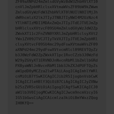
ZF09aXNPd24mZmlsdGVyWzBdW3ZhbHVlXT10
cnVlJmZpbHRlclsxXVtmaWVsZF09bW9kZWwm
ZmlsdGVyWzFdW3ZhbHVlXT0lNUIlN0IlMjJh
dWRhcmlzX2lkJTIyJTNBJTIyNWI4M2UzNzc4
YTlhNTIzMDI1MDAxZmQxJTIyJTdEJTVEJmZp
bHRlclsxXVtvcF09SU4mZmlsdGVyWzJdW2Zp
ZWxkXT11c2FnZVN0YXRlJmZpbHRlclsyXVt2
YWx1ZV09JTVCJTIyTkVXJTIyJTVEJmZpbHRl
clsyXVtvcF09SU4mc29ydFswXVtmaWVsZF09
aXNPd24mc29ydFswXVtvcmRlcl09REVTQyZz
b3J0WzFdW2ZpZWxkXT1pc1RvcCZzb3J0WzFd
W29yZGVyXT1ERVNDJnNvcnRbMl1bZmllbGRd
PXByaWNlJnNvcnRbMl1bb3JkZXJdPUFTQyZs
aW1pdD0yMCZza2lwPTAiLAogICAgImhlYWRl
cnMiOiB7fSwKICAgICJib2R5IjogbnVsbCwK
ICAgICJleHBlY3QiOiB7CiAgICAgICJyZXNw
b25zZVR5cGUiOiAiIgogICAgfSwKICAgICJ0
aW1lb3V0IjogMCwKICAgICJwcm9ncmVzcyI6
IG51bGwsCiAgICAicmlza3kiOiBmYWxzZQog
IH0KfQ==