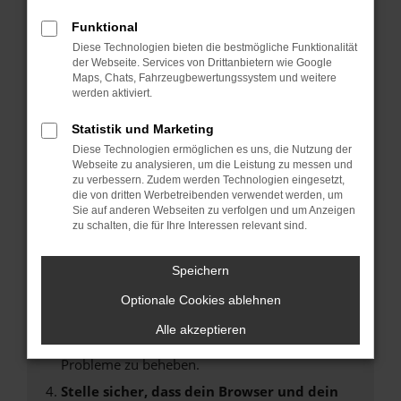
Fehler: Network Error
Funktional
Diese Technologien bieten die bestmögliche Funktionalität
Beim Laden ist ein Fehler aufgetreten.
der Webseite. Services von Drittanbietern wie Google
Maps, Chats, Fahrzeugbewertungssystem und weitere
Hier sind ein paar Tipps, die dir helfen können:
werden aktiviert.
Überprüfe deine Firewall und deine
Statistik und Marketing
Internetverbindung.
Diese Technologien ermöglichen es uns, die Nutzung der
Laden andere Webseiten, zum Beispiel deine
Webseite zu analysieren, um die Leistung zu messen und
Suchmaschine?
zu verbessern. Zudem werden Technologien eingesetzt,
die von dritten Werbetreibenden verwendet werden, um
Prüfe deine Browsererweiterungen.
Sie auf anderen Webseiten zu verfolgen und um Anzeigen
Manche Erweiterungen, wie Werbeblocker,
zu schalten, die für Ihre Interessen relevant sind.
können das Laden bestimmter Seiten
verhindern. Funktioniert die Seite in einem
Speichern
anderen Browser oder in einem privaten
Fenster?
Optionale Cookies ablehnen
Starte dein Gerät neu.
Alle akzeptieren
Das kann manchmal helfen, vorübergehende
Probleme zu beheben.
Stelle sicher, dass dein Browser und dein