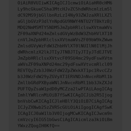
OiAiR0VUIiwKICAgICJ1cmwiOiAiaHR0cHM6
Ly9hcGkueC5ha3MtcHJvZC5hdWRhcmlzLm5l
dC92MS9jbGllbnRzLzI4Ny93ZWJzaXRlLXZl
aGljbGVzP3dlYnNpdGU9NWY4NTU2YTBkYzBj
MDQ2NmM5MTY5NDM5JmZpbHRlclswXVtmaWVs
ZF09aXNPd24mZmlsdGVyWzBdW3ZhbHVlXT10
cnVlJmZpbHRlclsxXVtmaWVsZF09bW9kZWwm
ZmlsdGVyWzFdW3ZhbHVlXT0lNUIlN0IlMjJh
dWRhcmlzX2lkJTIyJTNBJTIyJTIyJTdEJTVE
JmZpbHRlclsxXVtvcF09SU4mc29ydFswXVtm
aWVsZF09aXNPd24mc29ydFswXVtvcmRlcl09
REVTQyZzb3J0WzFdW2ZpZWxkXT1pc1RvcCZz
b3J0WzFdW29yZGVyXT1ERVNDJnNvcnRbMl1b
ZmllbGRdPXByaWNlJnNvcnRbMl1bb3JkZXJd
PUFTQyZsaW1pdD0yMCZza2lwPTAiLAogICAg
ImhlYWRlcnMiOiB7fSwKICAgICJib2R5Ijog
bnVsbCwKICAgICJleHBlY3QiOiB7CiAgICAg
ICJyZXNwb25zZVR5cGUiOiAiIgogICAgfSwK
ICAgICJ0aW1lb3V0IjogMCwKICAgICJwcm9n
cmVzcyI6IG51bGwsCiAgICAicmlza3kiOiBm
YWxzZQogIH0KfQ==