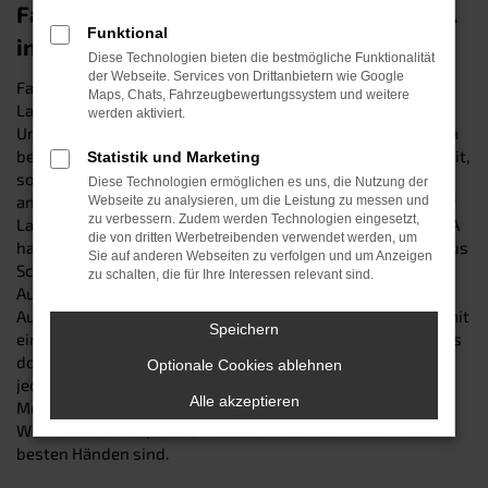
Fahren auf Top-Niveau mit einem CUPRA
Funktional
in Falkenberg
Diese Technologien bieten die bestmögliche Funktionalität
der Webseite. Services von Drittanbietern wie Google
Fahrzeuge von CUPRA gehören in Sachen Qualität seit
Maps, Chats, Fahrzeugbewertungssystem und weitere
Langem zur Top-Liga – und sind auch für Falkenberg und
werden aktiviert.
Umgebung die perfekte Wahl. Die Autos der Traditionsfirma
bestechen nicht nur durch Langlebigkeit und Zuverlässigkeit,
Statistik und Marketing
sondern ebenso durch technische Innovation und ihr
Diese Technologien ermöglichen es uns, die Nutzung der
ansprechendes Design. Egal, ob Sie im Stadtverkehr, auf der
Webseite zu analysieren, um die Leistung zu messen und
zu verbessern. Zudem werden Technologien eingesetzt,
Landstraßen oder aber im Gelände unterwegs sind – CUPRA
die von dritten Werbetreibenden verwendet werden, um
hat für jeden Zweck das passende Modell. Wir vom Autohaus
Sie auf anderen Webseiten zu verfolgen und um Anzeigen
Schneider sind Ihr lokaler Vertrauenshändler für sämtliche
zu schalten, die für Ihre Interessen relevant sind.
Autos des Top-Herstellers – und bieten Ihnen eine breite
Auswahl vom Kleinfahrzeug bis hin zum SUV. Wie wäre es mit
Speichern
einem hochmodern ausgestatteten Neuwagen? Oder soll es
doch lieber ein solider „Gebrauchter“ sein? Bei uns findet
Optionale Cookies ablehnen
jeder [MARKE}-Liebhaber das perfekte Auto für seine
Alle akzeptieren
Mobilitätsbedürfnisse. Ganz zu schweigen von unserem
Werkstattservice, bei dem Sie auch nach dem Kauf in den
besten Händen sind.