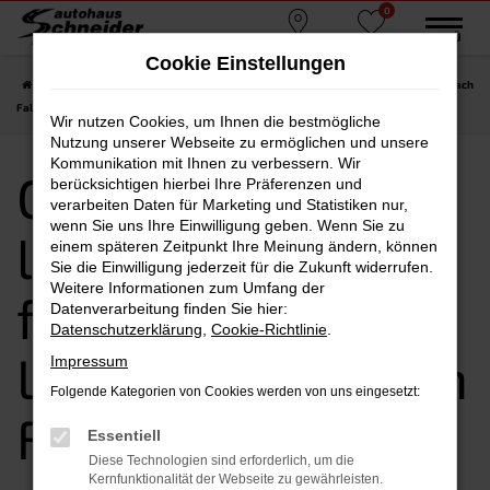
0
Zum
MENÜ
Standorte
Favoriten
Hauptinhalt
Cookie Einstellungen
springen
Startseite
Falkenberg
CUPRA kaufen, leasen, finanzieren | Lieferservice nach
Falkenberg
Wir nutzen Cookies, um Ihnen die bestmögliche
Nutzung unserer Webseite zu ermöglichen und unsere
Kommunikation mit Ihnen zu verbessern. Wir
CUPRA kaufen,
berücksichtigen hierbei Ihre Präferenzen und
verarbeiten Daten für Marketing und Statistiken nur,
wenn Sie uns Ihre Einwilligung geben. Wenn Sie zu
leasen,
einem späteren Zeitpunkt Ihre Meinung ändern, können
Sie die Einwilligung jederzeit für die Zukunft widerrufen.
Weitere Informationen zum Umfang der
finanzieren |
Datenverarbeitung finden Sie hier:
Datenschutzerklärung
,
Cookie-Richtlinie
.
Lieferservice nach
Impressum
Folgende Kategorien von Cookies werden von uns eingesetzt:
Falkenberg
Essentiell
Diese Technologien sind erforderlich, um die
Kernfunktionalität der Webseite zu gewährleisten.