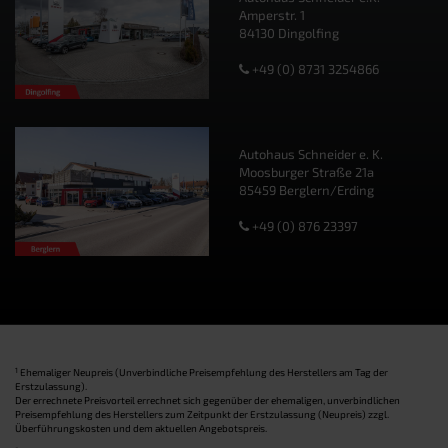
Amperstr. 1
84130 Dingolfing
+49 (0) 8731 3254866
Autohaus Schneider e. K.
Moosburger Straße 21a
85459 Berglern/Erding
+49 (0) 876 23397
1
Ehemaliger Neupreis (Unverbindliche Preisempfehlung des Herstellers am Tag der
Erstzulassung).
Der errechnete Preisvorteil errechnet sich gegenüber der ehemaligen, unverbindlichen
Preisempfehlung des Herstellers zum Zeitpunkt der Erstzulassung (Neupreis) zzgl.
Überführungskosten und dem aktuellen Angebotspreis.