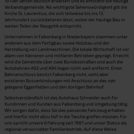
1970er Jahren deutlich erweitert und es entstand die heutige
Verbandsgemeinde. Als wichtigste Sehenswürdigkeit gilt die
Kirche St. Laurentius, die sich teilweise bis ins 13.
Jahrhundert zurückdatieren lässt, wobei der heutige Bau in
weiten Teilen der Neugotik entspricht.
Unternehmen in Falkenberg in Niederbayern stammen unter
anderem aus dem Fertigbau sowie Holzbau und der
Herstellung von Landmaschinen. Die lokale Wirtschaft ist vor
allem von kleineren und mittleren Betrieben geprägt. Erreicht
wird die Gemeinde über zwei Bundesstraßen und auch die
Autobahnen A92 und A94 liegen nicht weit entfernt. Einen
Bahnanschluss besitzt Falkenberg nicht, wohl aber
existieren Busverbindungen mit Anschluss an das nah
gelegene Eggenfelden und den dortigen Bahnhof.
Selbstverständlich ist das Autohaus Schneider auch für
Kundinnen und Kunden aus Falkenberg und Umgebung tätig.
Wir sorgen dafür, dass Sie das passende Fahrzeug erhalten
und hierfür nicht allzu tief in die Tasche greifen müssen. Für
uns spricht unsere Erfahrung seit 1987 und unser Status als
regional verwurzelter Familienbetrieb. Auf diese Weise