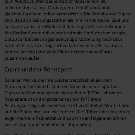
zum Ausdruck. Man bediente sich dabei einem der
beliebtesten Tattoo-Motive, dem „Tribal“ und damit
gleichzeitig einem indianischen Motiv. Die Modelle von Cupra
sind deutlich leistungsstärker als ihre Pendants bei Seat und
so kam es, dass die Marke mit dem Cupra Ateca im Rahmen
des Genfer Automobilsalons erstmals für Aufsehen sorgte.
Die zuvor bei Seat angesiedelte Sportabteilung wechselte
nach mehr als 30 erfolgreichen Jahren ebenfalls zu Cupra,
sodass bereits jetzt viele Fäden bei der neuen Marke
zusammenlaufen.
Cupra und der Rennsport
Bei einer Marke, die ihre Existenz letztlich allein dem
Motorsport verdankt, ist deren Nähe bis heute spürbar.
Cupra und Seat engagieren sich seit den 1970er Jahren im
Rallyebereich und ergatterten schon 1977 erste
Achtungserfolge, als zwei Seat 124 bei der Rallye Monte Carlo
auf die Plätze drei und vier fuhren. Die 1990er Jahre brachten
sogar mehrere Rallyetitel und auch in den folgenden Jahren
waren Cupra und Seat eine der Topmarken.
Vor allem im Tourenwagensport wurden weitere Meriten