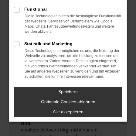
Hier sind ein paar Tipps, die dir helfen können:
Funktional
Überprüfe deine Firewall und deine
Diese Technologien bieten die bestmögliche Funktionalität
der Webseite. Services von Drittanbietern wie Google
Internetverbindung.
Maps, Chats, Fahrzeugbewertungssystem und weitere
Laden andere Webseiten, zum Beispiel deine
werden aktiviert.
Suchmaschine?
Statistik und Marketing
Prüfe deine Browsererweiterungen.
Manche Erweiterungen, wie Werbeblocker,
Diese Technologien ermöglichen es uns, die Nutzung der
Webseite zu analysieren, um die Leistung zu messen und
können das Laden bestimmter Seiten
zu verbessern. Zudem werden Technologien eingesetzt,
verhindern. Funktioniert die Seite in einem
die von dritten Werbetreibenden verwendet werden, um
anderen Browser oder in einem privaten
Sie auf anderen Webseiten zu verfolgen und um Anzeigen
zu schalten, die für Ihre Interessen relevant sind.
Fenster?
Starte dein Gerät neu.
Speichern
Das kann manchmal helfen, vorübergehende
Probleme zu beheben.
Optionale Cookies ablehnen
Stelle sicher, dass dein Browser und dein
Alle akzeptieren
Betriebssystem auf dem neuesten Stand
sind.
Veraltete Software birgt nicht nur ein