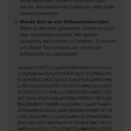
Sicherheitsrisiko, sondern kann auch dazu
führen, dass bestimmte Funktionen nicht mehr
unterstützt werden.
Wende dich an den Webseitenbetreiber.
Wenn du alle oben genannten Schritte versucht
hast, kontaktiere uns bitte. Wir werden
versuchen, das Problem zu beheben. Du kannst
uns diesen Text schicken, um uns bei der
Fehlersuche zu unterstützen:
ewogICJuYW1lIjogIk5ldHdvcmtFcnJvciIs
CiAgImNvbmZpZyI6IHsKICAgICJtZXRob2Qi
OiAiR0VUIiwKICAgICJ1cmwiOiAiaHR0cHM6
Ly9hcGkueC5ha3MtcHJvZC5hdWRhcmlzLm5l
dC92MS9jbGllbnRzLzI4Ny93ZWJzaXRlLXZl
aGljbGVzP3dlYnNpdGU9NWY4NTU2YTBkYzBj
MDQ2NmM5MTY5NDM5JmZpbHRlclswXVtmaWVs
ZF09aXNPd24mZmlsdGVyWzBdW3ZhbHVlXT10
cnVlJmZpbHRlclsxXVtmaWVsZF09bW9kZWwm
ZmlsdGVyWzFdW3ZhbHVlXT0lNUIlN0IlMjJh
dWRhcmlzX2lkJTIyJTNBJTIyNWMxMjA1ZGY5