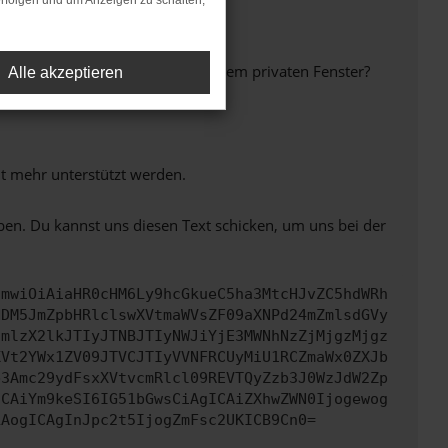
rfolgen und um Anzeigen zu schalten,
inem anderen Browser oder in einem privaten Fenster?
Alle akzeptieren
ht mehr unterstützt werden.
ben. Du kannst uns diesen Text schicken, um uns bei der
cmwiOiAiaHR0cHM6Ly9hcGkueC5ha3MtcHJvZC5hdWRh
NDM5JmZpbHRlclswXVtmaWVsZF09aXNPd24mZmlsdGVy
cmlzX2lkJTIyJTNBJTIyNWJiYjE3MWNhNzZjMjgzMjgz
XVt2YWx1ZV09JTVCJTIyVVNFRCUyMiU1RCZmaWx0ZXJb
b3Amc29ydFsxXVtvcmRlcl09REVTQyZzb3J0WzJdW2Zp
ICAiYm9keSI6IG51bGwsCiAgICAiZXhwZWN0Ijogewog
LAogICAgInJpc2t5IjogZmFsc2UKICB9Cn0=