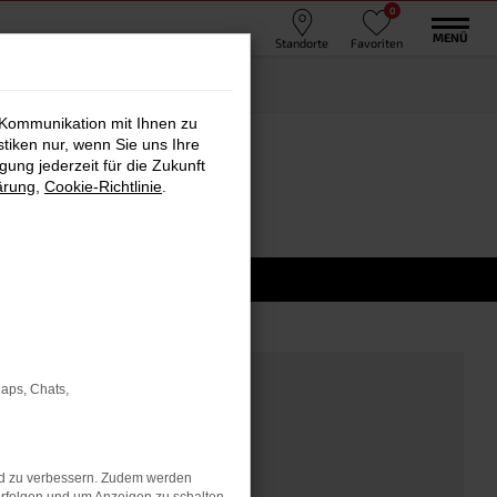
0
MENÜ
Standorte
Favoriten
 Kommunikation mit Ihnen zu
stiken nur, wenn Sie uns Ihre
raiburg
ung jederzeit für die Zukunft
ärung
,
Cookie-Richtlinie
.
Maps, Chats,
nd zu verbessern. Zudem werden