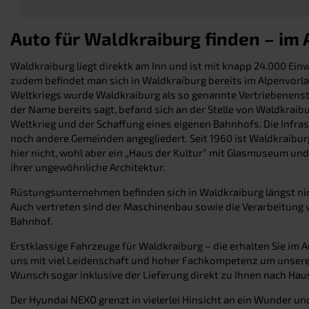
Auto für Waldkraiburg finden – im
Waldkraiburg liegt direktk am Inn und ist mit knapp 24.000 Ei
zudem befindet man sich in Waldkraiburg bereits im Alpenvorla
Weltkriegs wurde Waldkraiburg als so genannte Vertriebenenst
der Name bereits sagt, befand sich an der Stelle von Waldkrai
Weltkrieg und der Schaffung eines eigenen Bahnhofs. Die Infra
noch andere Gemeinden angegliedert. Seit 1960 ist Waldkraibu
hier nicht, wohl aber ein „Haus der Kultur“ mit Glasmuseum und
ihrer ungewöhnliche Architektur.
Rüstungsunternehmen befinden sich in Waldkraiburg längst nich
Auch vertreten sind der Maschinenbau sowie die Verarbeitung
Bahnhof.
Erstklassige Fahrzeuge für Waldkraiburg – die erhalten Sie im 
uns mit viel Leidenschaft und hoher Fachkompetenz um unsere K
Wunsch sogar inklusive der Lieferung direkt zu Ihnen nach Hau
Der Hyundai NEXO grenzt in vielerlei Hinsicht an ein Wunder un