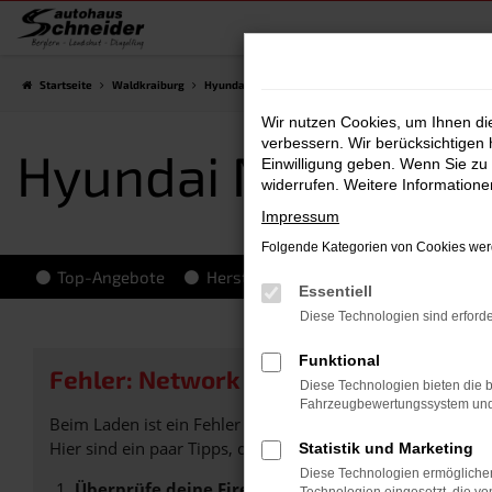
Zum
Hauptinhalt
springen
Startseite
Waldkraiburg
Hyundai
Hyundai NEXO
Hyundai NEXO Gebrauch
Wir nutzen Cookies, um Ihnen d
verbessern. Wir berücksichtigen 
Hyundai NEXO Geb
Einwilligung geben. Wenn Sie zu 
widerrufen. Weitere Information
Impressum
Folgende Kategorien von Cookies werd
Top-Angebote
Hersteller-Info
Essentiell
Diese Technologien sind erforde
Funktional
Fehler: Network Error
Diese Technologien bieten die b
Fahrzeugbewertungssystem und w
Beim Laden ist ein Fehler aufgetreten.
Hier sind ein paar Tipps, die dir helfen können:
Statistik und Marketing
Diese Technologien ermöglichen
Überprüfe deine Firewall und deine Internetverb