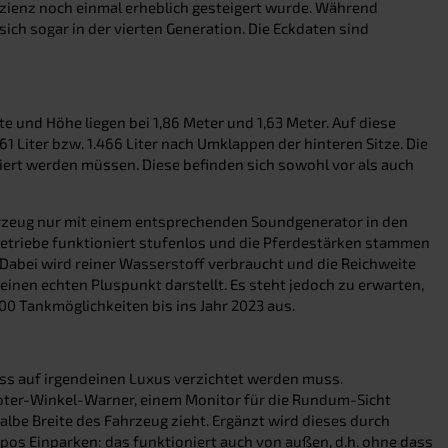
izienz noch einmal erheblich gesteigert wurde. Während
ich sogar in der vierten Generation. Die Eckdaten sind
e und Höhe liegen bei 1,86 Meter und 1,63 Meter. Auf diese
1 Liter bzw. 1.466 Liter nach Umklappen der hinteren Sitze. Die
riert werden müssen. Diese befinden sich sowohl vor als auch
Fahrzeug nur mit einem entsprechenden Soundgenerator in den
 Getriebe funktioniert stufenlos und die Pferdestärken stammen
 Dabei wird reiner Wasserstoff verbraucht und die Reichweite
inen echten Pluspunkt darstellt. Es steht jedoch zu erwarten,
0 Tankmöglichkeiten bis ins Jahr 2023 aus.
dass auf irgendeinen Luxus verzichtet werden muss.
Toter-Winkel-Warner, einem Monitor für die Rundum-Sicht
lbe Breite des Fahrzeug zieht. Ergänzt wird dieses durch
pos Einparken: das funktioniert auch von außen, d.h. ohne dass