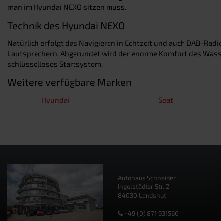
man im Hyundai NEXO sitzen muss.
Technik des Hyundai NEXO
Natürlich erfolgt das Navigieren in Echtzeit und auch DAB-Rad
Lautsprechern. Abgerundet wird der enorme Komfort des Wasse
schlüsselloses Startsystem.
Weitere verfügbare Marken
Hyundai
Seat
Autohaus Schneider
Ingolstädter Str. 2
84030 Landshut
+49 (0) 871 931560