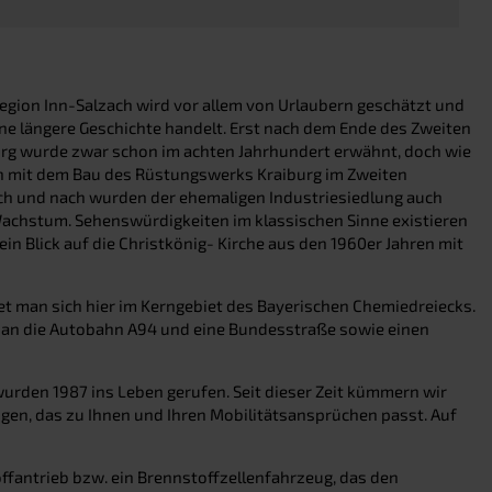
Region Inn-Salzach wird vor allem von Urlaubern geschätzt und
hne längere Geschichte handelt. Erst nach dem Ende des Zweiten
burg wurde zwar schon im achten Jahrhundert erwähnt, doch wie
sich mit dem Bau des Rüstungswerks Kraiburg im Zweiten
nach und nach wurden der ehemaligen Industriesiedlung auch
Wachstum. Sehenswürdigkeiten im klassischen Sinne existieren
n Blick auf die Christkönig- Kirche aus den 1960er Jahren mit
et man sich hier im Kerngebiet des Bayerischen Chemiedreiecks.
s an die Autobahn A94 und eine Bundesstraße sowie einen
 wurden 1987 ins Leben gerufen. Seit dieser Zeit kümmern wir
gen, das zu Ihnen und Ihren Mobilitätsansprüchen passt. Auf
offantrieb bzw. ein Brennstoffzellenfahrzeug, das den