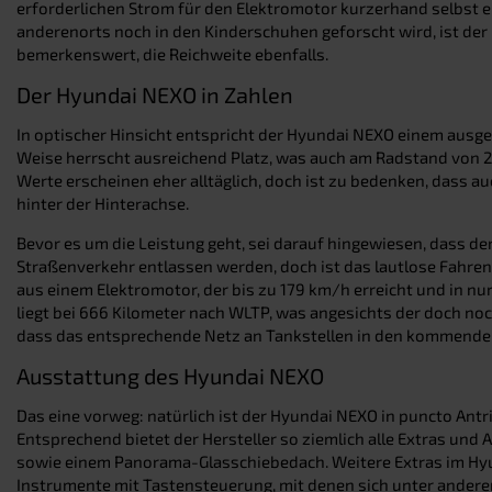
erforderlichen Strom für den Elektromotor kurzerhand selbst e
anderenorts noch in den Kinderschuhen geforscht wird, ist der H
bemerkenswert, die Reichweite ebenfalls.
Der Hyundai NEXO in Zahlen
In optischer Hinsicht entspricht der Hyundai NEXO einem ausgew
Weise herrscht ausreichend Platz, was auch am Radstand von 2,79
Werte erscheinen eher alltäglich, doch ist zu bedenken, dass 
hinter der Hinterachse.
Bevor es um die Leistung geht, sei darauf hingewiesen, dass d
Straßenverkehr entlassen werden, doch ist das lautlose Fahren
aus einem Elektromotor, der bis zu 179 km/h erreicht und in n
liegt bei 666 Kilometer nach WLTP, was angesichts der doch no
dass das entsprechende Netz an Tankstellen in den kommenden 
Ausstattung des Hyundai NEXO
Das eine vorweg: natürlich ist der Hyundai NEXO in puncto Ant
Entsprechend bietet der Hersteller so ziemlich alle Extras u
sowie einem Panorama-Glasschiebedach. Weitere Extras im Hyunda
Instrumente mit Tastensteuerung, mit denen sich unter anderem