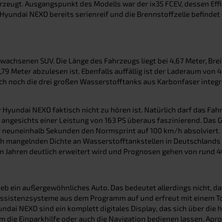
rzeugt. Ausgangspunkt des Modells war der ix35 FCEV, dessen Eff
yundai NEXO bereits serienreif und die Brennstoffzelle befindet s
achsenen SUV. Die Länge des Fahrzeugs liegt bei 4,67 Meter, Breit
 Meter abzulesen ist. Ebenfalls auffällig ist der Laderaum von 46
auch noch die drei großen Wasserstofftanks aus Karbonfaser integ
er Hyundai NEXO faktisch nicht zu hören ist. Natürlich darf das 
 angesichts einer Leistung von 163 PS überaus faszinierend. Das
ur neuneinhalb Sekunden den Normsprint auf 100 km/h absolviert.
ch mangelnden Dichte an Wasserstofftankstellen in Deutschlands e
Jahren deutlich erweitert wird und Prognosen gehen von rund 40
rieb ein außergewöhnliches Auto. Das bedeutet allerdings nicht, 
nd Assistenzsysteme aus dem Programm auf und erfreut mit einem 
i NEXO sind ein komplett digitales Display, das sich über die ha
 die Einparkhilfe oder auch die Navigation bedienen lassen. Apro