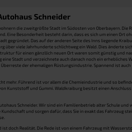
 Autohaus Schneider
nwohnern die zweitgrößte Stadt im Südosten von Oberbayern. Die 
nd. Eine Besonderheit besteht darin, dass es sich um einen Ort o
adt gegründet. Das auf der anderen Seite des Inns liegende Krai
burg über viele Jahrhunderte schlichtweg ein Wald. Dies änderte 
struktur für einen gänzllich neuen Ort waren somit günstig und 
rg eine Stadt und verzeichnete auch danach noch ein erhebliches 
 Überreste der ehemaligen Rüstungsindustrie. Spannend ist auch ei
t mehr. Führend ist vor allem die Chemieindustrie und so befind
 von Kunststoff und Gummi. Waldkraiburg besitzt einen Anschlus
Autohaus Schneider. Wir sind ein Familienbetrieb alter Schule und
undschaft und sorgen dafür, dass Sie in exakt das Fahrzeug stei
se.
d ist doch Realität. Die Rede ist von einem Fahrzeug mit Wasserst