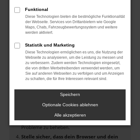
Fehler: Network Error
Funktional
Diese Technologien bieten die bestmögliche Funktionalität
Beim Laden ist ein Fehler aufgetreten.
der Webseite. Services von Drittanbietern wie Google
Maps, Chats, Fahrzeugbewertungssystem und weitere
Hier sind ein paar Tipps, die dir helfen können:
werden aktiviert.
Überprüfe deine Firewall und deine
Statistik und Marketing
Internetverbindung.
Diese Technologien ermöglichen es uns, die Nutzung der
Laden andere Webseiten, zum Beispiel deine
Webseite zu analysieren, um die Leistung zu messen und
Suchmaschine?
zu verbessern. Zudem werden Technologien eingesetzt,
die von dritten Werbetreibenden verwendet werden, um
Prüfe deine Browsererweiterungen.
Sie auf anderen Webseiten zu verfolgen und um Anzeigen
Manche Erweiterungen, wie Werbeblocker,
zu schalten, die für Ihre Interessen relevant sind.
können das Laden bestimmter Seiten
verhindern. Funktioniert die Seite in einem
Speichern
anderen Browser oder in einem privaten
Fenster?
Optionale Cookies ablehnen
Starte dein Gerät neu.
Alle akzeptieren
Das kann manchmal helfen, vorübergehende
Probleme zu beheben.
Stelle sicher, dass dein Browser und dein