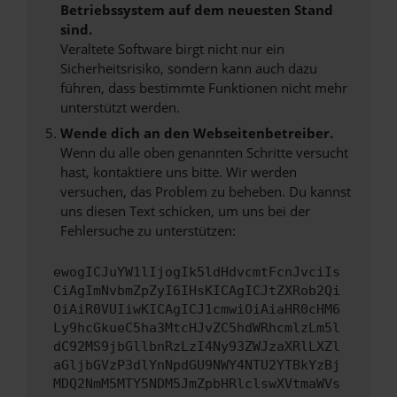
Betriebssystem auf dem neuesten Stand
sind.
Veraltete Software birgt nicht nur ein
Sicherheitsrisiko, sondern kann auch dazu
führen, dass bestimmte Funktionen nicht mehr
unterstützt werden.
Wende dich an den Webseitenbetreiber.
Wenn du alle oben genannten Schritte versucht
hast, kontaktiere uns bitte. Wir werden
versuchen, das Problem zu beheben. Du kannst
uns diesen Text schicken, um uns bei der
Fehlersuche zu unterstützen:
ewogICJuYW1lIjogIk5ldHdvcmtFcnJvciIs
CiAgImNvbmZpZyI6IHsKICAgICJtZXRob2Qi
OiAiR0VUIiwKICAgICJ1cmwiOiAiaHR0cHM6
Ly9hcGkueC5ha3MtcHJvZC5hdWRhcmlzLm5l
dC92MS9jbGllbnRzLzI4Ny93ZWJzaXRlLXZl
aGljbGVzP3dlYnNpdGU9NWY4NTU2YTBkYzBj
MDQ2NmM5MTY5NDM5JmZpbHRlclswXVtmaWVs