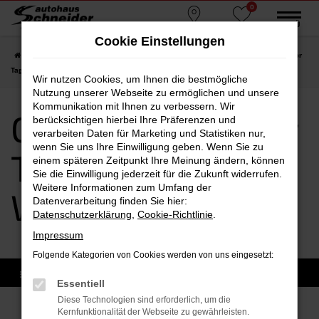
0
Zum
MENÜ
Standorte
Favoriten
Hauptinhalt
Cookie Einstellungen
springen
Startseite
Waldkraiburg
CUPRA
CUPRA Formentor
CUPRA Formentor
Tageszulassung Waldkraiburg
Wir nutzen Cookies, um Ihnen die bestmögliche
Nutzung unserer Webseite zu ermöglichen und unsere
Kommunikation mit Ihnen zu verbessern. Wir
CUPRA Formentor
berücksichtigen hierbei Ihre Präferenzen und
verarbeiten Daten für Marketing und Statistiken nur,
wenn Sie uns Ihre Einwilligung geben. Wenn Sie zu
Tageszulassung
einem späteren Zeitpunkt Ihre Meinung ändern, können
Sie die Einwilligung jederzeit für die Zukunft widerrufen.
Weitere Informationen zum Umfang der
Waldkraiburg
Datenverarbeitung finden Sie hier:
Datenschutzerklärung
,
Cookie-Richtlinie
.
Impressum
Folgende Kategorien von Cookies werden von uns eingesetzt:
Essentiell
Diese Technologien sind erforderlich, um die
Kernfunktionalität der Webseite zu gewährleisten.