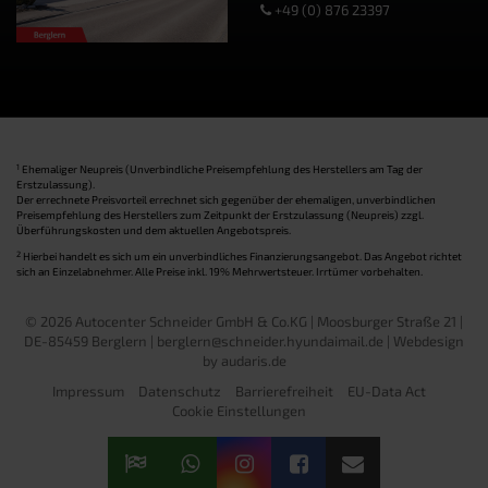
+49 (0) 876 23397
1
Ehemaliger Neupreis (Unverbindliche Preisempfehlung des Herstellers am Tag der
Erstzulassung).
Der errechnete Preisvorteil errechnet sich gegenüber der ehemaligen, unverbindlichen
Preisempfehlung des Herstellers zum Zeitpunkt der Erstzulassung (Neupreis) zzgl.
Überführungskosten und dem aktuellen Angebotspreis.
2
Hierbei handelt es sich um ein unverbindliches Finanzierungsangebot. Das Angebot richtet
sich an Einzelabnehmer. Alle Preise inkl. 19% Mehrwertsteuer. Irrtümer vorbehalten.
© 2026 Autocenter Schneider GmbH & Co.KG | Moosburger Straße 21 |
DE-85459 Berglern | berglern@schneider.hyundaimail.de |
Webdesign
by audaris.de
Impressum
Datenschutz
Barrierefreiheit
EU-Data Act
Cookie Einstellungen