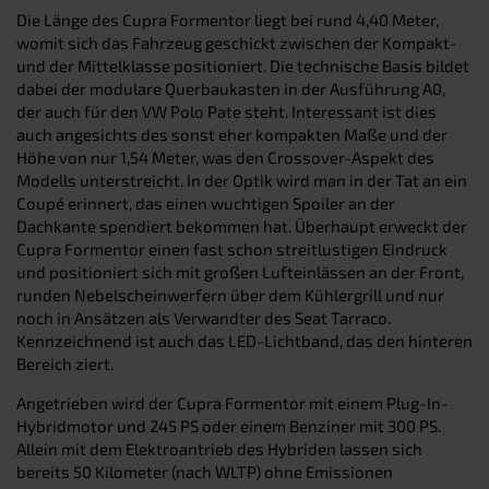
Die Länge des Cupra Formentor liegt bei rund 4,40 Meter,
womit sich das Fahrzeug geschickt zwischen der Kompakt-
und der Mittelklasse positioniert. Die technische Basis bildet
dabei der modulare Querbaukasten in der Ausführung A0,
der auch für den VW Polo Pate steht. Interessant ist dies
auch angesichts des sonst eher kompakten Maße und der
Höhe von nur 1,54 Meter, was den Crossover-Aspekt des
Modells unterstreicht. In der Optik wird man in der Tat an ein
Coupé erinnert, das einen wuchtigen Spoiler an der
Dachkante spendiert bekommen hat. Überhaupt erweckt der
Cupra Formentor einen fast schon streitlustigen Eindruck
und positioniert sich mit großen Lufteinlässen an der Front,
runden Nebelscheinwerfern über dem Kühlergrill und nur
noch in Ansätzen als Verwandter des Seat Tarraco.
Kennzeichnend ist auch das LED-Lichtband, das den hinteren
Bereich ziert.
Angetrieben wird der Cupra Formentor mit einem Plug-In-
Hybridmotor und 245 PS oder einem Benziner mit 300 PS.
Allein mit dem Elektroantrieb des Hybriden lassen sich
bereits 50 Kilometer (nach WLTP) ohne Emissionen