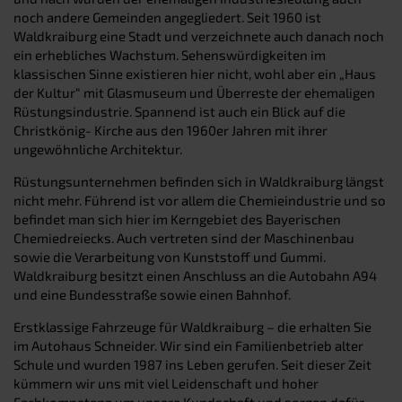
noch andere Gemeinden angegliedert. Seit 1960 ist
Waldkraiburg eine Stadt und verzeichnete auch danach noch
ein erhebliches Wachstum. Sehenswürdigkeiten im
klassischen Sinne existieren hier nicht, wohl aber ein „Haus
der Kultur“ mit Glasmuseum und Überreste der ehemaligen
Rüstungsindustrie. Spannend ist auch ein Blick auf die
Christkönig- Kirche aus den 1960er Jahren mit ihrer
ungewöhnliche Architektur.
Rüstungsunternehmen befinden sich in Waldkraiburg längst
nicht mehr. Führend ist vor allem die Chemieindustrie und so
befindet man sich hier im Kerngebiet des Bayerischen
Chemiedreiecks. Auch vertreten sind der Maschinenbau
sowie die Verarbeitung von Kunststoff und Gummi.
Waldkraiburg besitzt einen Anschluss an die Autobahn A94
und eine Bundesstraße sowie einen Bahnhof.
Erstklassige Fahrzeuge für Waldkraiburg – die erhalten Sie
im Autohaus Schneider. Wir sind ein Familienbetrieb alter
Schule und wurden 1987 ins Leben gerufen. Seit dieser Zeit
kümmern wir uns mit viel Leidenschaft und hoher
Fachkompetenz um unsere Kundschaft und sorgen dafür,