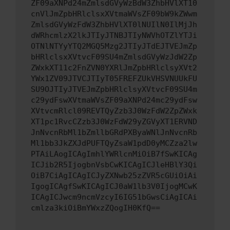
ZF09aXNPd24mZmlsdGVyWzBdW3ZhbHVlXT10
cnVlJmZpbHRlclsxXVtmaWVsZF09bW9kZWwm
ZmlsdGVyWzFdW3ZhbHVlXT0lNUIlN0IlMjJh
dWRhcmlzX2lkJTIyJTNBJTIyNWVhOTZlYTJi
OTNlNTYyYTQ2MGQ5Mzg2JTIyJTdEJTVEJmZp
bHRlclsxXVtvcF09SU4mZmlsdGVyWzJdW2Zp
ZWxkXT11c2FnZVN0YXRlJmZpbHRlclsyXVt2
YWx1ZV09JTVCJTIyT05FREFZUkVHSVNUUkFU
SU9OJTIyJTVEJmZpbHRlclsyXVtvcF09SU4m
c29ydFswXVtmaWVsZF09aXNPd24mc29ydFsw
XVtvcmRlcl09REVTQyZzb3J0WzFdW2ZpZWxk
XT1pc1RvcCZzb3J0WzFdW29yZGVyXT1ERVND
JnNvcnRbMl1bZmllbGRdPXByaWNlJnNvcnRb
Ml1bb3JkZXJdPUFTQyZsaW1pdD0yMCZza2lw
PTAiLAogICAgImhlYWRlcnMiOiB7fSwKICAg
ICJib2R5IjogbnVsbCwKICAgICJleHBlY3Qi
OiB7CiAgICAgICJyZXNwb25zZVR5cGUiOiAi
IgogICAgfSwKICAgICJ0aW1lb3V0IjogMCwK
ICAgICJwcm9ncmVzcyI6IG51bGwsCiAgICAi
cmlza3kiOiBmYWxzZQogIH0KfQ==