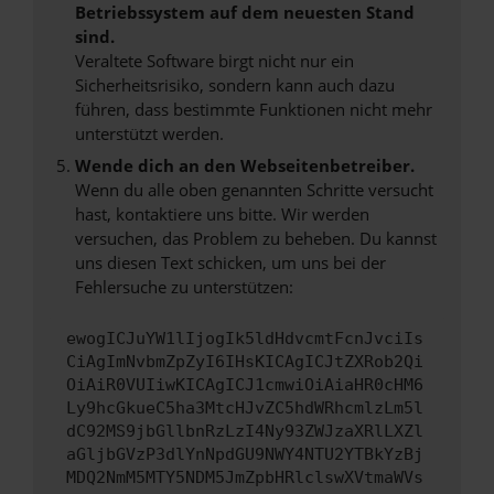
Betriebssystem auf dem neuesten Stand
sind.
Veraltete Software birgt nicht nur ein
Sicherheitsrisiko, sondern kann auch dazu
führen, dass bestimmte Funktionen nicht mehr
unterstützt werden.
Wende dich an den Webseitenbetreiber.
Wenn du alle oben genannten Schritte versucht
hast, kontaktiere uns bitte. Wir werden
versuchen, das Problem zu beheben. Du kannst
uns diesen Text schicken, um uns bei der
Fehlersuche zu unterstützen:
ewogICJuYW1lIjogIk5ldHdvcmtFcnJvciIs
CiAgImNvbmZpZyI6IHsKICAgICJtZXRob2Qi
OiAiR0VUIiwKICAgICJ1cmwiOiAiaHR0cHM6
Ly9hcGkueC5ha3MtcHJvZC5hdWRhcmlzLm5l
dC92MS9jbGllbnRzLzI4Ny93ZWJzaXRlLXZl
aGljbGVzP3dlYnNpdGU9NWY4NTU2YTBkYzBj
MDQ2NmM5MTY5NDM5JmZpbHRlclswXVtmaWVs