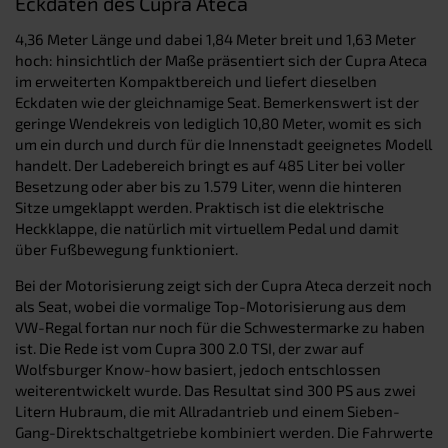
Eckdaten des Cupra Ateca
4,36 Meter Länge und dabei 1,84 Meter breit und 1,63 Meter
hoch: hinsichtlich der Maße präsentiert sich der Cupra Ateca
im erweiterten Kompaktbereich und liefert dieselben
Eckdaten wie der gleichnamige Seat. Bemerkenswert ist der
geringe Wendekreis von lediglich 10,80 Meter, womit es sich
um ein durch und durch für die Innenstadt geeignetes Modell
handelt. Der Ladebereich bringt es auf 485 Liter bei voller
Besetzung oder aber bis zu 1.579 Liter, wenn die hinteren
Sitze umgeklappt werden. Praktisch ist die elektrische
Heckklappe, die natürlich mit virtuellem Pedal und damit
über Fußbewegung funktioniert.
Bei der Motorisierung zeigt sich der Cupra Ateca derzeit noch
als Seat, wobei die vormalige Top-Motorisierung aus dem
VW-Regal fortan nur noch für die Schwestermarke zu haben
ist. Die Rede ist vom Cupra 300 2.0 TSI, der zwar auf
Wolfsburger Know-how basiert, jedoch entschlossen
weiterentwickelt wurde. Das Resultat sind 300 PS aus zwei
Litern Hubraum, die mit Allradantrieb und einem Sieben-
Gang-Direktschaltgetriebe kombiniert werden. Die Fahrwerte