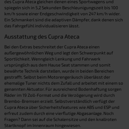
des Cupra Ateca gleichen denen eines Sportwagens und
spiegeln sich in 5,2 Sekunden Beschleunigungszeit bis 100
km/h sowie einer Endgeschwindigkeit von 247 km/h wider.
Ein Schmankerl sind die adaptiven Dämpfer, dank denen sich
das Fahrgefühl individualisieren lässt.
Ausstattung des Cupra Ateca
Bei den Extras beschreitet der Cupra Ateca einen
außergewöhnlichen Weg und legt den Schwerpunkt auf
Sportlichkeit. Wenngleich Lenkung und Fahrwerk
ursprünglich aus dem Hause Seat stammen und somit
bewährte Technik darstellen, wurde in beiden Bereichen
gestrafft. Selbst beim Motorengeräusch überlässt der
ehemalige Tuner nichts dem Zufall und arbeitet mit einem so
genannten Aktuator. Für ausreichend Bodenhaftung sorgen
Räder im 19 Zoll-Format und die Verzögerung wird durch
Brembo-Bremsen erzielt. Selbstverständlich verfügt der
Cupra Ateca über Sicherheitsfeatures wie ABS und ESP und
erfreut zudem durch eine vierflutige Abgasanlage. Noch
Fragen? Dann sei auf die Schalensitze und den knallroten
Startknopf im Innenraum hingewiesen.