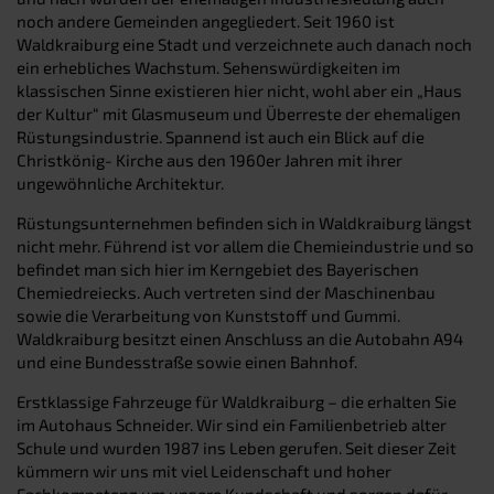
noch andere Gemeinden angegliedert. Seit 1960 ist
Waldkraiburg eine Stadt und verzeichnete auch danach noch
ein erhebliches Wachstum. Sehenswürdigkeiten im
klassischen Sinne existieren hier nicht, wohl aber ein „Haus
der Kultur“ mit Glasmuseum und Überreste der ehemaligen
Rüstungsindustrie. Spannend ist auch ein Blick auf die
Christkönig- Kirche aus den 1960er Jahren mit ihrer
ungewöhnliche Architektur.
Rüstungsunternehmen befinden sich in Waldkraiburg längst
nicht mehr. Führend ist vor allem die Chemieindustrie und so
befindet man sich hier im Kerngebiet des Bayerischen
Chemiedreiecks. Auch vertreten sind der Maschinenbau
sowie die Verarbeitung von Kunststoff und Gummi.
Waldkraiburg besitzt einen Anschluss an die Autobahn A94
und eine Bundesstraße sowie einen Bahnhof.
Erstklassige Fahrzeuge für Waldkraiburg – die erhalten Sie
im Autohaus Schneider. Wir sind ein Familienbetrieb alter
Schule und wurden 1987 ins Leben gerufen. Seit dieser Zeit
kümmern wir uns mit viel Leidenschaft und hoher
Fachkompetenz um unsere Kundschaft und sorgen dafür,