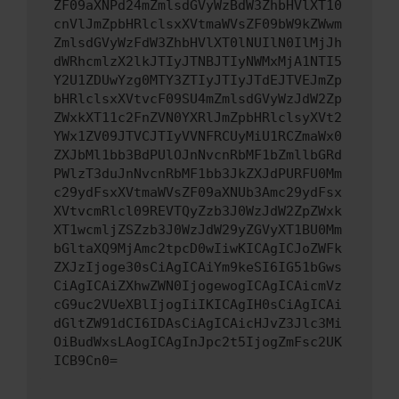
ZF09aXNPd24mZmlsdGVyWzBdW3ZhbHVlXT10
cnVlJmZpbHRlclsxXVtmaWVsZF09bW9kZWwm
ZmlsdGVyWzFdW3ZhbHVlXT0lNUIlN0IlMjJh
dWRhcmlzX2lkJTIyJTNBJTIyNWMxMjA1NTI5
Y2U1ZDUwYzg0MTY3ZTIyJTIyJTdEJTVEJmZp
bHRlclsxXVtvcF09SU4mZmlsdGVyWzJdW2Zp
ZWxkXT11c2FnZVN0YXRlJmZpbHRlclsyXVt2
YWx1ZV09JTVCJTIyVVNFRCUyMiU1RCZmaWx0
ZXJbMl1bb3BdPUlOJnNvcnRbMF1bZmllbGRd
PWlzT3duJnNvcnRbMF1bb3JkZXJdPURFU0Mm
c29ydFsxXVtmaWVsZF09aXNUb3Amc29ydFsx
XVtvcmRlcl09REVTQyZzb3J0WzJdW2ZpZWxk
XT1wcmljZSZzb3J0WzJdW29yZGVyXT1BU0Mm
bGltaXQ9MjAmc2tpcD0wIiwKICAgICJoZWFk
ZXJzIjoge30sCiAgICAiYm9keSI6IG51bGws
CiAgICAiZXhwZWN0IjogewogICAgICAicmVz
cG9uc2VUeXBlIjogIiIKICAgIH0sCiAgICAi
dGltZW91dCI6IDAsCiAgICAicHJvZ3Jlc3Mi
OiBudWxsLAogICAgInJpc2t5IjogZmFsc2UK
ICB9Cn0=