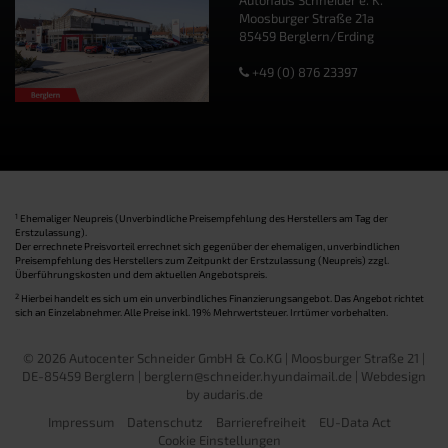
Autohaus Schneider e. K.
Moosburger Straße 21a
85459 Berglern/Erding
+49 (0) 876 23397
1
Ehemaliger Neupreis (Unverbindliche Preisempfehlung des Herstellers am Tag der
Erstzulassung).
Der errechnete Preisvorteil errechnet sich gegenüber der ehemaligen, unverbindlichen
Preisempfehlung des Herstellers zum Zeitpunkt der Erstzulassung (Neupreis) zzgl.
Überführungskosten und dem aktuellen Angebotspreis.
2
Hierbei handelt es sich um ein unverbindliches Finanzierungsangebot. Das Angebot richtet
sich an Einzelabnehmer. Alle Preise inkl. 19% Mehrwertsteuer. Irrtümer vorbehalten.
© 2026 Autocenter Schneider GmbH & Co.KG | Moosburger Straße 21 |
DE-85459 Berglern | berglern@schneider.hyundaimail.de |
Webdesign
by audaris.de
Impressum
Datenschutz
Barrierefreiheit
EU-Data Act
Cookie Einstellungen