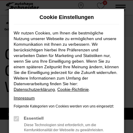
0
Zum
MENÜ
Standorte
Favoriten
Hauptinhalt
Cookie Einstellungen
springen
Startseite
Waldkraiburg
CUPRA
CUPRA Ateca
CUPRA Ateca
Gebrauchtwagen Waldkraiburg
Wir nutzen Cookies, um Ihnen die bestmögliche
Nutzung unserer Webseite zu ermöglichen und unsere
Kommunikation mit Ihnen zu verbessern. Wir
CUPRA Ateca
berücksichtigen hierbei Ihre Präferenzen und
verarbeiten Daten für Marketing und Statistiken nur,
wenn Sie uns Ihre Einwilligung geben. Wenn Sie zu
Gebrauchtwagen
einem späteren Zeitpunkt Ihre Meinung ändern, können
Sie die Einwilligung jederzeit für die Zukunft widerrufen.
Weitere Informationen zum Umfang der
Waldkraiburg
Datenverarbeitung finden Sie hier:
Datenschutzerklärung
,
Cookie-Richtlinie
.
Impressum
Folgende Kategorien von Cookies werden von uns eingesetzt:
Essentiell
Diese Technologien sind erforderlich, um die
Kernfunktionalität der Webseite zu gewährleisten.