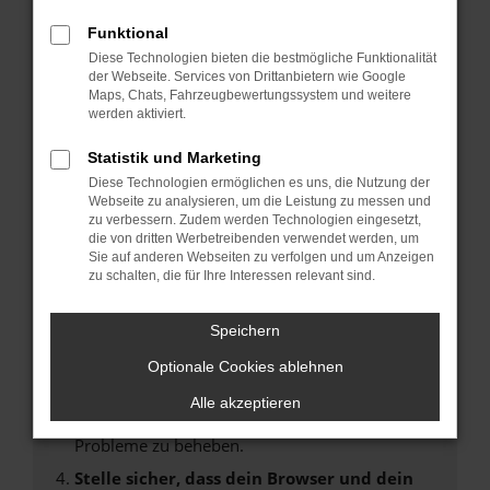
Fehler: Network Error
Funktional
Diese Technologien bieten die bestmögliche Funktionalität
Beim Laden ist ein Fehler aufgetreten.
der Webseite. Services von Drittanbietern wie Google
Maps, Chats, Fahrzeugbewertungssystem und weitere
Hier sind ein paar Tipps, die dir helfen können:
werden aktiviert.
Überprüfe deine Firewall und deine
Statistik und Marketing
Internetverbindung.
Diese Technologien ermöglichen es uns, die Nutzung der
Laden andere Webseiten, zum Beispiel deine
Webseite zu analysieren, um die Leistung zu messen und
Suchmaschine?
zu verbessern. Zudem werden Technologien eingesetzt,
die von dritten Werbetreibenden verwendet werden, um
Prüfe deine Browsererweiterungen.
Sie auf anderen Webseiten zu verfolgen und um Anzeigen
Manche Erweiterungen, wie Werbeblocker,
zu schalten, die für Ihre Interessen relevant sind.
können das Laden bestimmter Seiten
verhindern. Funktioniert die Seite in einem
Speichern
anderen Browser oder in einem privaten
Fenster?
Optionale Cookies ablehnen
Starte dein Gerät neu.
Alle akzeptieren
Das kann manchmal helfen, vorübergehende
Probleme zu beheben.
Stelle sicher, dass dein Browser und dein