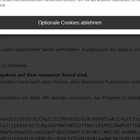
on dritten Werbetreibenden verwendet werden, um Sie auf anderen Webseiten zu ve
ind.
Optionale Cookies ablehnen
indung.
hine?
aden bestimmter Seiten verhindern. Funktioniert die Seite in e
 zu beheben.
bssystem auf dem neuesten Stand sind.
ko, sondern kann auch dazu führen, dass bestimmte Funktionen nic
ontaktiere uns bitte. Wir werden versuchen, das Problem zu behe
vbmZpZyI6IHsKICAgICJtZXRob2QiOiAiR0VUIiwKICAgICJ1
laGljbGVzP3dlYnNpdGU9NWY4NTU2YTBkYzBjMDQ2NmM5MTY5
9bW9kZWwmZmlsdGVyWzFdW3ZhbHVlXT0lNUIlN0IlMjJhdWRh
yMiUzQSUyMjViODNlMzc3OGE5YTUyMzAyNTAwMWY3NiUyMiU3