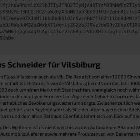
lMjJhdWRhcmlzX2lkJTIyJTNBJTIyNjA4OTYzMDBhNWEzZTIy
yYSUyMiU3RCU1RCZmaWx0ZXJbMV1bb3BdPUlOJmZpbHRlclsy
1RCZmaWx0ZXJbMl1bb3BdPUlOJnNvcnRbMF1bZmllbGRdPWlz
zb3J0WzJdW2ZpZWxkXT1wcmljZSZzb3J0WzJdW29yZGVyXT1B
wZWN0IjogewogICAgICAicmVzcG9uc2VUeXBlIjogIiIKICAg
9Cn0=
s Schneider für Vilsbiburg
 Fluss Vils gerne auch als Vib. Die Rede ist von einer 12.000 Ei
reisstadt ist. Historisch wurde Vilsbiburg bereits um das Jahr 1
1308 auch um einen Markt mit Stadtrechten, wenngleich noch währ
inde in der heutigen Form erst im Zuge einer Gebietsreform des Ja
ein erhebliches Bevölkerungswachstum sorgte. Zwischenzeitlich wa
et gehört auch Seyboldsdorf als Sitz der alten bayerischen Adels
turm und dem alten Rathaus. Ebenfalls lohnt sich ein Blick auf 
Des Weiteren ist es nicht weit bis zu den Autobahnen A92 und A9
in Automobilzulieferer sowie mehrere Produzenten von Dekantern