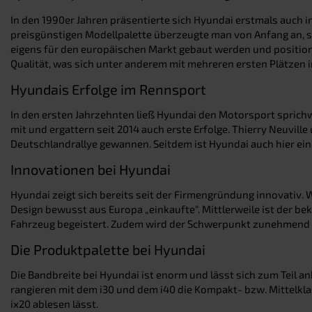
In den 1990er Jahren präsentierte sich Hyundai erstmals auch 
preisgünstigen Modellpalette überzeugte man von Anfang an, so
eigens für den europäischen Markt gebaut werden und positionie
Qualität, was sich unter anderem mit mehreren ersten Plätzen 
Hyundais Erfolge im Rennsport
In den ersten Jahrzehnten ließ Hyundai den Motorsport sprichwör
mit und ergattern seit 2014 auch erste Erfolge. Thierry Neuvill
Deutschlandrallye gewannen. Seitdem ist Hyundai auch hier ei
Innovationen bei Hyundai
Hyundai zeigt sich bereits seit der Firmengründung innovativ. 
Design bewusst aus Europa „einkaufte“. Mittlerweile ist der b
Fahrzeug begeistert. Zudem wird der Schwerpunkt zunehmend auf
Die Produktpalette bei Hyundai
Die Bandbreite bei Hyundai ist enorm und lässt sich zum Teil 
rangieren mit dem i30 und dem i40 die Kompakt- bzw. Mittelkla
ix20 ablesen lässt.