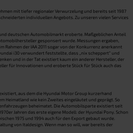
hmen mit tiefer regionaler Verwurzelung und bereits seit 1987
chneiderten individuellen Angebots. Zu unseren vielen Services
en und deutschen Automobilmarkt eroberte. Maßgeblichen Anteil
Automobilhersteller gesponsert wurde. Messungen ergaben,
im Rahmen der IAA 2011 sogar von der Konkurrenz anerkannt
undai i30 verwundert feststellte, dass „nix scheppert“ und
ken und in der Tat existiert kaum ein anderer Hersteller, der
ller für Innovationen und eroberte Stück für Stück auch das
n existiert, aus dem die Hyundai Motor Group kurzerhand
m Heimatland wie kein Zweites eingeläutet und geprägt. So
nenfahrzeugen beheimatet. Die Automobilsparte existiert seit
1970er Jahren das erste eigene Modell: der Hyundai Pony. Schon
ischen 1975 und 1994 auch für den Export gebaut wurde.
tung von Italdesign. Wenn man so will, war bereits der