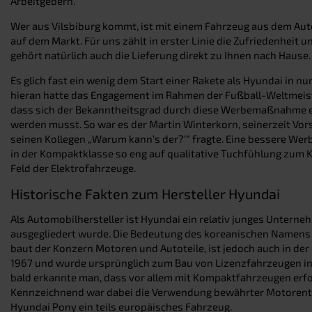
Arbeitgebern.
Wer aus Vilsbiburg kommt, ist mit einem Fahrzeug aus dem Auto
auf dem Markt. Für uns zählt in erster Linie die Zufriedenhei
gehört natürlich auch die Lieferung direkt zu Ihnen nach Hause.
Es glich fast ein wenig dem Start einer Rakete als Hyundai in
hieran hatte das Engagement im Rahmen der Fußball-Weltmeist
dass sich der Bekanntheitsgrad durch diese Werbemaßnahme en
werden musst. So war es der Martin Winterkorn, seinerzeit Vor
seinen Kollegen „Warum kann‘s der?‘“ fragte. Eine bessere Werb
in der Kompaktklasse so eng auf qualitative Tuchfühlung zum Kl
Feld der Elektrofahrzeuge.
Historische Fakten zum Hersteller Hyundai
Als Automobilhersteller ist Hyundai ein relativ junges Unterne
ausgegliedert wurde. Die Bedeutung des koreanischen Namens i
baut der Konzern Motoren und Autoteile, ist jedoch auch in der
1967 und wurde ursprünglich zum Bau von Lizenzfahrzeugen ins 
bald erkannte man, dass vor allem mit Kompaktfahrzeugen erf
Kennzeichnend war dabei die Verwendung bewährter Motorentech
Hyundai Pony ein teils europäisches Fahrzeug.