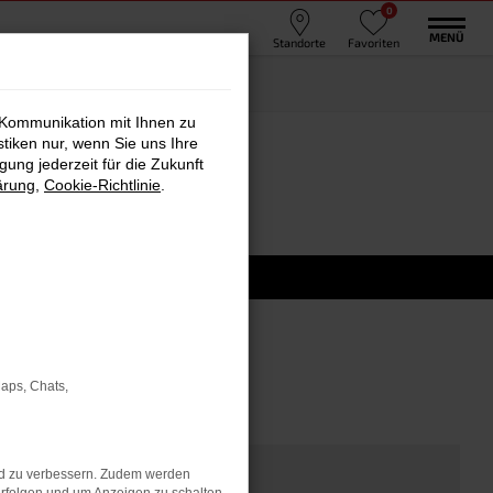
0
MENÜ
Standorte
Favoriten
 Kommunikation mit Ihnen zu
stiken nur, wenn Sie uns Ihre
ung jederzeit für die Zukunft
ärung
,
Cookie-Richtlinie
.
Maps, Chats,
nd zu verbessern. Zudem werden