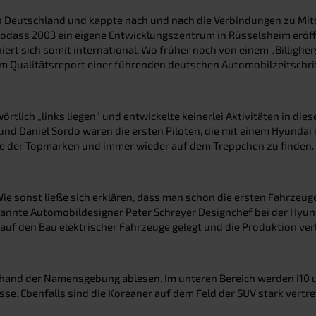
in Deutschland und kappte nach und nach die Verbindungen zu Mits
dass 2003 ein eigene Entwicklungszentrum in Rüsselsheim eröffne
rt sich somit international. Wo früher noch von einem „Billighers
im Qualitätsreport einer führenden deutschen Automobilzeitschrift
tlich „links liegen“ und entwickelte keinerlei Aktivitäten in dies
e und Daniel Sordo waren die ersten Piloten, die mit einem Hyundai
ne der Topmarken und immer wieder auf dem Treppchen zu finden.
Wie sonst ließe sich erklären, dass man schon die ersten Fahrzeu
ekannte Automobildesigner Peter Schreyer Designchef bei der Hyu
 den Bau elektrischer Fahrzeuge gelegt und die Produktion verlä
anhand der Namensgebung ablesen. Im unteren Bereich werden i10 
sse. Ebenfalls sind die Koreaner auf dem Feld der SUV stark vert