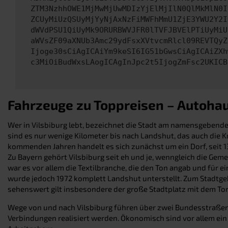
ZTM3NzhhOWE1MjMwMjUwMDIzYjElMjIlN0QlMkMlN0I
ZCUyMiUzQSUyMjYyNjAxNzFiMWFhMmU1ZjE3YWU2Y2I
dWVdPSU1QiUyMk9ORURBWVJFR0lTVFJBVElPTiUyMiU
aWVsZF09aXNUb3Amc29ydFsxXVtvcmRlcl09REVTQyZ
Ijoge30sCiAgICAiYm9keSI6IG51bGwsCiAgICAiZXh
c3MiOiBudWxsLAogICAgInJpc2t5IjogZmFsc2UKICB
Fahrzeuge zu Toppreisen – Autohau
Wer in Vilsbiburg lebt, bezeichnet die Stadt am namensgebenden
sind es nur wenige Kilometer bis nach Landshut, das auch die K
kommenden Jahren handelt es sich zunächst um ein Dorf, seit 
Zu Bayern gehört Vilsbiburg seit eh und je, wenngleich die Geme
war es vor allem die Textilbranche, die den Ton angab und für 
wurde jedoch 1972 komplett Landshut unterstellt. Zum Stadtgebi
sehenswert gilt insbesondere der große Stadtplatz mit dem Tor
Wege von und nach Vilsbiburg führen über zwei Bundesstraßen. 
Verbindungen realisiert werden. Ökonomisch sind vor allem e