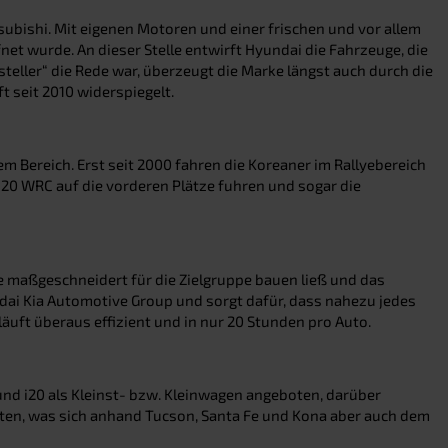
ubishi. Mit eigenen Motoren und einer frischen und vor allem
t wurde. An dieser Stelle entwirft Hyundai die Fahrzeuge, die
teller“ die Rede war, überzeugt die Marke längst auch durch die
 seit 2010 widerspiegelt.
em Bereich. Erst seit 2000 fahren die Koreaner im Rallyebereich
 i20 WRC auf die vorderen Plätze fuhren und sogar die
ge maßgeschneidert für die Zielgruppe bauen ließ und das
ndai Kia Automotive Group und sorgt dafür, dass nahezu jedes
uft überaus effizient und in nur 20 Stunden pro Auto.
und i20 als Kleinst- bzw. Kleinwagen angeboten, darüber
reten, was sich anhand Tucson, Santa Fe und Kona aber auch dem