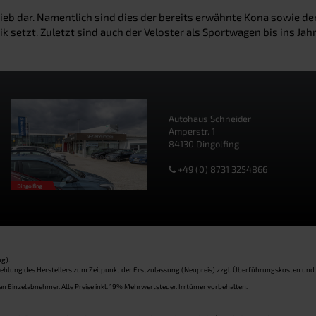
rieb dar. Namentlich sind dies der bereits erwähnte Kona sowie de
ik setzt. Zuletzt sind auch der Veloster als Sportwagen bis ins J
Autohaus Schneider
Amperstr. 1
84130 Dingolfing
+49 (0) 8731 3254866
g).
pfehlung des Herstellers zum Zeitpunkt der Erstzulassung (Neupreis) zzgl. Überführungskosten und
an Einzelabnehmer. Alle Preise inkl. 19% Mehrwertsteuer. Irrtümer vorbehalten.