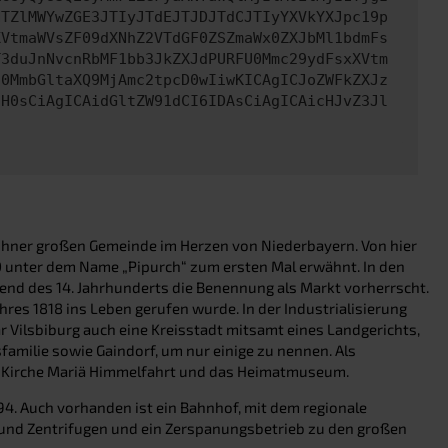
NTZlMWYwZGE3JTIyJTdEJTJDJTdCJTIyYXVkYXJpc19p
XVtmaWVsZF09dXNhZ2VTdGF0ZSZmaWx0ZXJbMl1bdmFs
T3duJnNvcnRbMF1bb3JkZXJdPURFU0Mmc29ydFsxXVtm
U0MmbGltaXQ9MjAmc2tpcD0wIiwKICAgICJoZWFkZXJz
IH0sCiAgICAidGltZW91dCI6IDAsCiAgICAicHJvZ3Jl
nwohner großen Gemeinde im Herzen von Niederbayern. Von hier
000 unter dem Name „Pipurch“ zum ersten Mal erwähnt. In den
end des 14. Jahrhunderts die Benennung als Markt vorherrscht.
hres 1818 ins Leben gerufen wurde. In der Industrialisierung
r Vilsbiburg auch eine Kreisstadt mitsamt eines Landgerichts,
familie sowie Gaindorf, um nur einige zu nennen. Als
die Kirche Mariä Himmelfahrt und das Heimatmuseum.
4. Auch vorhanden ist ein Bahnhof, mit dem regionale
 und Zentrifugen und ein Zerspanungsbetrieb zu den großen