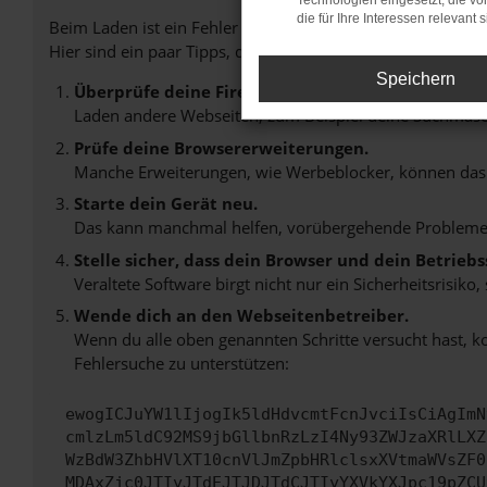
Technologien eingesetzt, die v
die für Ihre Interessen relevant s
Beim Laden ist ein Fehler aufgetreten.
Hier sind ein paar Tipps, die dir helfen können:
Speichern
Überprüfe deine Firewall und deine Internetverb
Laden andere Webseiten, zum Beispiel deine Suchmasc
Prüfe deine Browsererweiterungen.
Manche Erweiterungen, wie Werbeblocker, können das L
Starte dein Gerät neu.
Das kann manchmal helfen, vorübergehende Probleme
Stelle sicher, dass dein Browser und dein Betrie
Veraltete Software birgt nicht nur ein Sicherheitsrisi
Wende dich an den Webseitenbetreiber.
Wenn du alle oben genannten Schritte versucht hast, k
Fehlersuche zu unterstützen:
ewogICJuYW1lIjogIk5ldHdvcmtFcnJvciIsCiAgImN
cmlzLm5ldC92MS9jbGllbnRzLzI4Ny93ZWJzaXRlLXZ
WzBdW3ZhbHVlXT10cnVlJmZpbHRlclsxXVtmaWVsZF0
MDAxZjc0JTIyJTdEJTJDJTdCJTIyYXVkYXJpc19pZCU