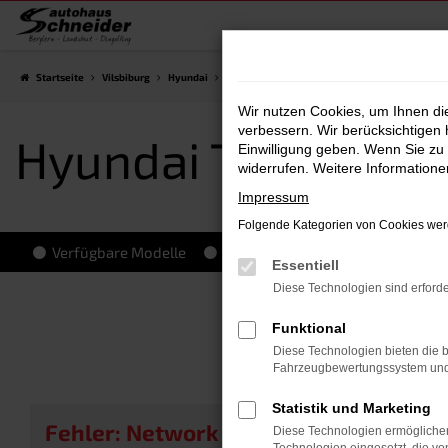
Zum
Hauptinhalt
springen
Startseite
Vilsbiburg
Hyundai
Hyundai Tageszulassung Vilsbiburg
Wir nutzen Cookies, um Ihnen d
verbessern. Wir berücksichtigen 
Hyundai Tageszula
Einwilligung geben. Wenn Sie zu 
widerrufen. Weitere Information
Impressum
Folgende Kategorien von Cookies werd
Verfügbare Modelle
Top-Angebote
Hersteller-In
Essentiell
Diese Technologien sind erforde
Funktional
Diese Technologien bieten die b
Fahrzeugbewertungssystem und w
Statistik und Marketing
Fehler: Network Error
Diese Technologien ermöglichen