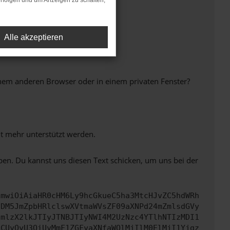
rfolgen und um Anzeigen zu schalten,
Alle akzeptieren
inem anderen Browser oder in einem privaten Fenster?
ht mehr unterstützt werden.
ben. Du kannst uns diesen Text schicken, um uns bei der
cmwiOiAiaHR0cHM6Ly9hcGkueC5ha3MtcHJvZC5hdWRh
NDM5JmZpbHRlclswXVtmaWVsZF09aXNPd24mZmlsdGVy
cmlzX2lkJTIyJTNBJTIyNWI4M2UzNzc4YTlhNTIzMDI1
RCUyQyU3QiUyMmF1ZGFyaXNfaWQlMjIlM0ElMjI1Yjgz