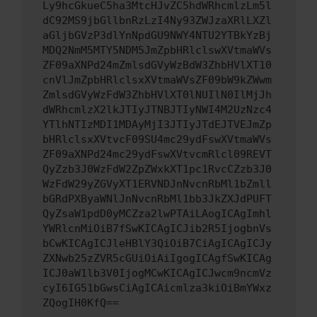
Ly9hcGkueC5ha3MtcHJvZC5hdWRhcmlzLm5l
dC92MS9jbGllbnRzLzI4Ny93ZWJzaXRlLXZl
aGljbGVzP3dlYnNpdGU9NWY4NTU2YTBkYzBj
MDQ2NmM5MTY5NDM5JmZpbHRlclswXVtmaWVs
ZF09aXNPd24mZmlsdGVyWzBdW3ZhbHVlXT10
cnVlJmZpbHRlclsxXVtmaWVsZF09bW9kZWwm
ZmlsdGVyWzFdW3ZhbHVlXT0lNUIlN0IlMjJh
dWRhcmlzX2lkJTIyJTNBJTIyNWI4M2UzNzc4
YTlhNTIzMDI1MDAyMjI3JTIyJTdEJTVEJmZp
bHRlclsxXVtvcF09SU4mc29ydFswXVtmaWVs
ZF09aXNPd24mc29ydFswXVtvcmRlcl09REVT
QyZzb3J0WzFdW2ZpZWxkXT1pc1RvcCZzb3J0
WzFdW29yZGVyXT1ERVNDJnNvcnRbMl1bZmll
bGRdPXByaWNlJnNvcnRbMl1bb3JkZXJdPUFT
QyZsaW1pdD0yMCZza2lwPTAiLAogICAgImhl
YWRlcnMiOiB7fSwKICAgICJib2R5IjogbnVs
bCwKICAgICJleHBlY3QiOiB7CiAgICAgICJy
ZXNwb25zZVR5cGUiOiAiIgogICAgfSwKICAg
ICJ0aW1lb3V0IjogMCwKICAgICJwcm9ncmVz
cyI6IG51bGwsCiAgICAicmlza3kiOiBmYWxz
ZQogIH0KfQ==