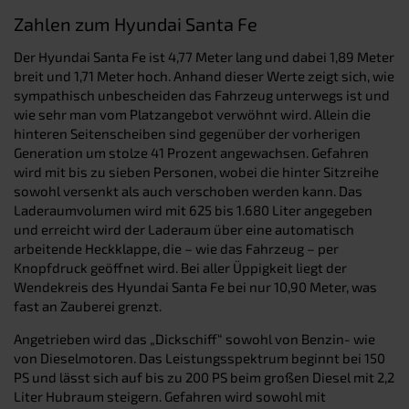
Zahlen zum Hyundai Santa Fe
Der Hyundai Santa Fe ist 4,77 Meter lang und dabei 1,89 Meter
breit und 1,71 Meter hoch. Anhand dieser Werte zeigt sich, wie
sympathisch unbescheiden das Fahrzeug unterwegs ist und
wie sehr man vom Platzangebot verwöhnt wird. Allein die
hinteren Seitenscheiben sind gegenüber der vorherigen
Generation um stolze 41 Prozent angewachsen. Gefahren
wird mit bis zu sieben Personen, wobei die hinter Sitzreihe
sowohl versenkt als auch verschoben werden kann. Das
Laderaumvolumen wird mit 625 bis 1.680 Liter angegeben
und erreicht wird der Laderaum über eine automatisch
arbeitende Heckklappe, die – wie das Fahrzeug – per
Knopfdruck geöffnet wird. Bei aller Üppigkeit liegt der
Wendekreis des Hyundai Santa Fe bei nur 10,90 Meter, was
fast an Zauberei grenzt.
Angetrieben wird das „Dickschiff“ sowohl von Benzin- wie
von Dieselmotoren. Das Leistungsspektrum beginnt bei 150
PS und lässt sich auf bis zu 200 PS beim großen Diesel mit 2,2
Liter Hubraum steigern. Gefahren wird sowohl mit