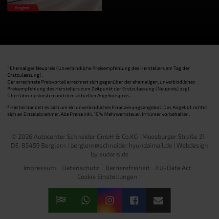
1
Ehemaliger Neupreis (Unverbindliche Preisempfehlung des Herstellers am Tag der
Erstzulassung).
Der errechnete Preisvorteil errechnet sich gegenüber der ehemaligen, unverbindlichen
Preisempfehlung des Herstellers zum Zeitpunkt der Erstzulassung (Neupreis) zzgl.
Überführungskosten und dem aktuellen Angebotspreis.
2
Hierbei handelt es sich um ein unverbindliches Finanzierungsangebot. Das Angebot richtet
sich an Einzelabnehmer. Alle Preise inkl. 19% Mehrwertsteuer. Irrtümer vorbehalten.
© 2026 Autocenter Schneider GmbH & Co.KG | Moosburger Straße 21 |
DE-85459 Berglern | berglern@schneider.hyundaimail.de |
Webdesign
by audaris.de
Impressum
Datenschutz
Barrierefreiheit
EU-Data Act
Cookie Einstellungen