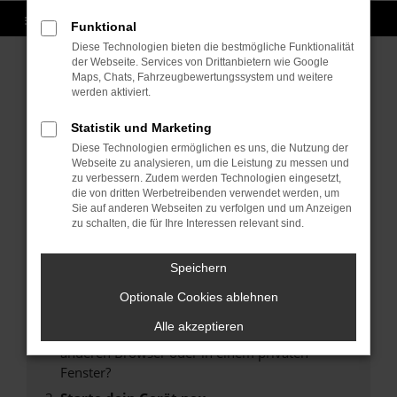
Funktional
Diese Technologien bieten die bestmögliche Funktionalität
der Webseite. Services von Drittanbietern wie Google
Maps, Chats, Fahrzeugbewertungssystem und weitere
werden aktiviert.
Fehler: Network Error
Statistik und Marketing
Beim Laden ist ein Fehler aufgetreten.
Diese Technologien ermöglichen es uns, die Nutzung der
Hier sind ein paar Tipps, die dir helfen können:
Webseite zu analysieren, um die Leistung zu messen und
zu verbessern. Zudem werden Technologien eingesetzt,
Überprüfe deine Firewall und deine
die von dritten Werbetreibenden verwendet werden, um
Internetverbindung.
Sie auf anderen Webseiten zu verfolgen und um Anzeigen
zu schalten, die für Ihre Interessen relevant sind.
Laden andere Webseiten, zum Beispiel deine
Suchmaschine?
Speichern
Prüfe deine Browsererweiterungen.
Manche Erweiterungen, wie Werbeblocker,
Optionale Cookies ablehnen
können das Laden bestimmter Seiten
Alle akzeptieren
verhindern. Funktioniert die Seite in einem
anderen Browser oder in einem privaten
Fenster?