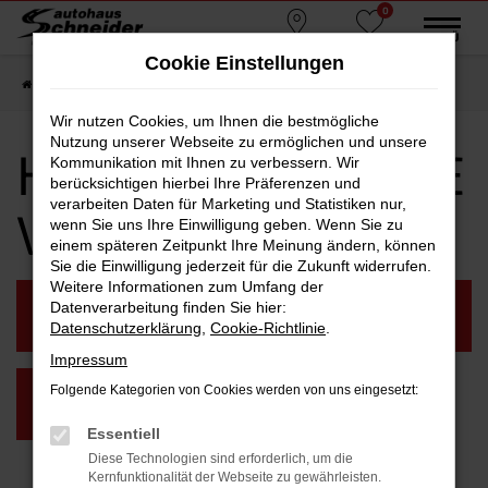
0
Zum
MENÜ
Standorte
Favoriten
Hauptinhalt
Cookie Einstellungen
springen
Startseite
Vilsbiburg
Hyundai
Hyundai SANTA FE Vilsbiburg
Wir nutzen Cookies, um Ihnen die bestmögliche
Nutzung unserer Webseite zu ermöglichen und unsere
Hyundai SANTA FE
Kommunikation mit Ihnen zu verbessern. Wir
berücksichtigen hierbei Ihre Präferenzen und
verarbeiten Daten für Marketing und Statistiken nur,
Vilsbiburg
wenn Sie uns Ihre Einwilligung geben. Wenn Sie zu
einem späteren Zeitpunkt Ihre Meinung ändern, können
Sie die Einwilligung jederzeit für die Zukunft widerrufen.
Weitere Informationen zum Umfang der
NEUWAGEN VILSBIBURG
GEBRAUCHTWAGEN
Datenverarbeitung finden Sie hier:
VILSBIBURG
Datenschutzerklärung
,
Cookie-Richtlinie
.
Impressum
Folgende Kategorien von Cookies werden von uns eingesetzt:
VORFÜHRWAGEN
VILSBIBURG
Essentiell
Diese Technologien sind erforderlich, um die
Kernfunktionalität der Webseite zu gewährleisten.