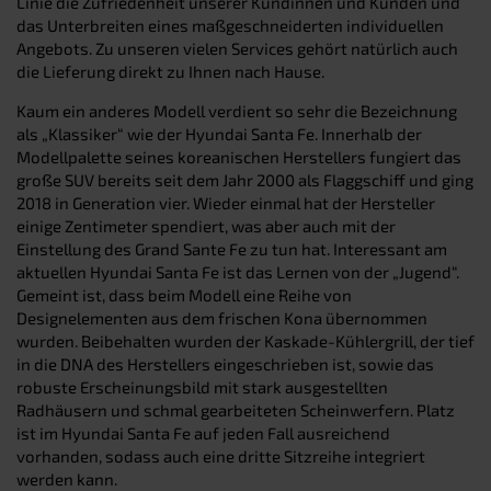
Linie die Zufriedenheit unserer Kundinnen und Kunden und
das Unterbreiten eines maßgeschneiderten individuellen
Angebots. Zu unseren vielen Services gehört natürlich auch
die Lieferung direkt zu Ihnen nach Hause.
Kaum ein anderes Modell verdient so sehr die Bezeichnung
als „Klassiker“ wie der Hyundai Santa Fe. Innerhalb der
Modellpalette seines koreanischen Herstellers fungiert das
große SUV bereits seit dem Jahr 2000 als Flaggschiff und ging
2018 in Generation vier. Wieder einmal hat der Hersteller
einige Zentimeter spendiert, was aber auch mit der
Einstellung des Grand Sante Fe zu tun hat. Interessant am
aktuellen Hyundai Santa Fe ist das Lernen von der „Jugend“.
Gemeint ist, dass beim Modell eine Reihe von
Designelementen aus dem frischen Kona übernommen
wurden. Beibehalten wurden der Kaskade-Kühlergrill, der tief
in die DNA des Herstellers eingeschrieben ist, sowie das
robuste Erscheinungsbild mit stark ausgestellten
Radhäusern und schmal gearbeiteten Scheinwerfern. Platz
ist im Hyundai Santa Fe auf jeden Fall ausreichend
vorhanden, sodass auch eine dritte Sitzreihe integriert
werden kann.