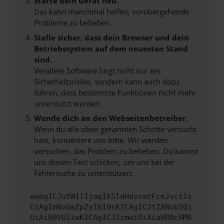
Starte dein Gerät neu.
Das kann manchmal helfen, vorübergehende
Probleme zu beheben.
Stelle sicher, dass dein Browser und dein
Betriebssystem auf dem neuesten Stand
sind.
Veraltete Software birgt nicht nur ein
Sicherheitsrisiko, sondern kann auch dazu
führen, dass bestimmte Funktionen nicht mehr
unterstützt werden.
Wende dich an den Webseitenbetreiber.
Wenn du alle oben genannten Schritte versucht
hast, kontaktiere uns bitte. Wir werden
versuchen, das Problem zu beheben. Du kannst
uns diesen Text schicken, um uns bei der
Fehlersuche zu unterstützen:
ewogICJuYW1lIjogIk5ldHdvcmtFcnJvciIs
CiAgImNvbmZpZyI6IHsKICAgICJtZXRob2Qi
OiAiR0VUIiwKICAgICJ1cmwiOiAiaHR0cHM6