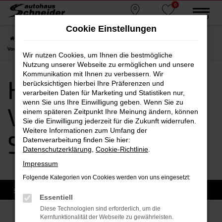
0
Zum
MENÜ
Standorte
Favoriten
Hauptinhalt
Cookie Einstellungen
springen
Startseite
Straubing
Hyundai
Hyundai TUCSON
Hyundai TUCSON
Vorführwagen Straubing
Wir nutzen Cookies, um Ihnen die bestmögliche
Nutzung unserer Webseite zu ermöglichen und unsere
Kommunikation mit Ihnen zu verbessern. Wir
Hyundai TUCSON
berücksichtigen hierbei Ihre Präferenzen und
verarbeiten Daten für Marketing und Statistiken nur,
wenn Sie uns Ihre Einwilligung geben. Wenn Sie zu
Vorführwagen
einem späteren Zeitpunkt Ihre Meinung ändern, können
Sie die Einwilligung jederzeit für die Zukunft widerrufen.
Weitere Informationen zum Umfang der
Straubing
Datenverarbeitung finden Sie hier:
Datenschutzerklärung
,
Cookie-Richtlinie
.
Impressum
Folgende Kategorien von Cookies werden von uns eingesetzt:
Essentiell
Diese Technologien sind erforderlich, um die
Kernfunktionalität der Webseite zu gewährleisten.