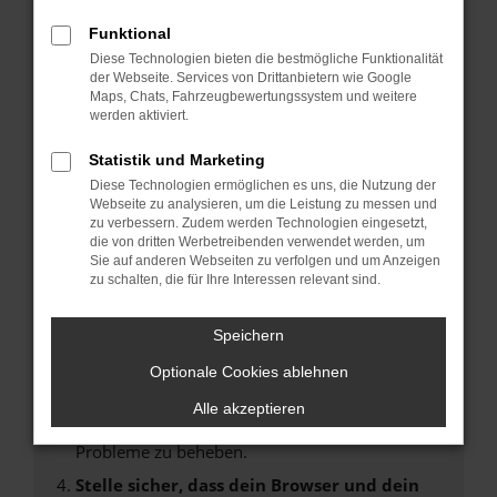
Fehler: Network Error
Funktional
Diese Technologien bieten die bestmögliche Funktionalität
Beim Laden ist ein Fehler aufgetreten.
der Webseite. Services von Drittanbietern wie Google
Maps, Chats, Fahrzeugbewertungssystem und weitere
Hier sind ein paar Tipps, die dir helfen können:
werden aktiviert.
Überprüfe deine Firewall und deine
Statistik und Marketing
Internetverbindung.
Diese Technologien ermöglichen es uns, die Nutzung der
Laden andere Webseiten, zum Beispiel deine
Webseite zu analysieren, um die Leistung zu messen und
Suchmaschine?
zu verbessern. Zudem werden Technologien eingesetzt,
die von dritten Werbetreibenden verwendet werden, um
Prüfe deine Browsererweiterungen.
Sie auf anderen Webseiten zu verfolgen und um Anzeigen
Manche Erweiterungen, wie Werbeblocker,
zu schalten, die für Ihre Interessen relevant sind.
können das Laden bestimmter Seiten
verhindern. Funktioniert die Seite in einem
Speichern
anderen Browser oder in einem privaten
Fenster?
Optionale Cookies ablehnen
Starte dein Gerät neu.
Alle akzeptieren
Das kann manchmal helfen, vorübergehende
Probleme zu beheben.
Stelle sicher, dass dein Browser und dein