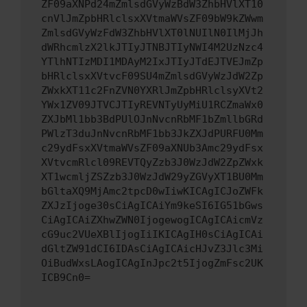
ZF09aXNPd24mZmlsdGVyWzBdW3ZhbHVlXT10
cnVlJmZpbHRlclsxXVtmaWVsZF09bW9kZWwm
ZmlsdGVyWzFdW3ZhbHVlXT0lNUIlN0IlMjJh
dWRhcmlzX2lkJTIyJTNBJTIyNWI4M2UzNzc4
YTlhNTIzMDI1MDAyM2IxJTIyJTdEJTVEJmZp
bHRlclsxXVtvcF09SU4mZmlsdGVyWzJdW2Zp
ZWxkXT11c2FnZVN0YXRlJmZpbHRlclsyXVt2
YWx1ZV09JTVCJTIyREVNTyUyMiU1RCZmaWx0
ZXJbMl1bb3BdPUlOJnNvcnRbMF1bZmllbGRd
PWlzT3duJnNvcnRbMF1bb3JkZXJdPURFU0Mm
c29ydFsxXVtmaWVsZF09aXNUb3Amc29ydFsx
XVtvcmRlcl09REVTQyZzb3J0WzJdW2ZpZWxk
XT1wcmljZSZzb3J0WzJdW29yZGVyXT1BU0Mm
bGltaXQ9MjAmc2tpcD0wIiwKICAgICJoZWFk
ZXJzIjoge30sCiAgICAiYm9keSI6IG51bGws
CiAgICAiZXhwZWN0IjogewogICAgICAicmVz
cG9uc2VUeXBlIjogIiIKICAgIH0sCiAgICAi
dGltZW91dCI6IDAsCiAgICAicHJvZ3Jlc3Mi
OiBudWxsLAogICAgInJpc2t5IjogZmFsc2UK
ICB9Cn0=