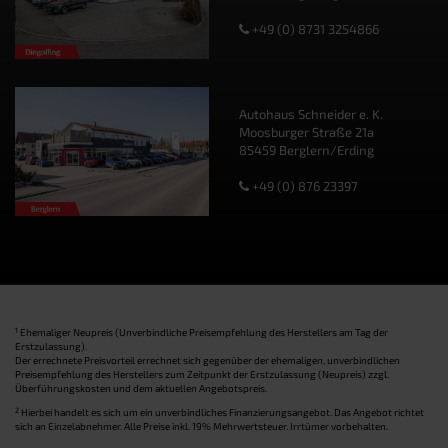
+49 (0) 8731 3254866
Autohaus Schneider e. K.
Moosburger Straße 21a
85459 Berglern/Erding
+49 (0) 876 23397
1
Ehemaliger Neupreis (Unverbindliche Preisempfehlung des Herstellers am Tag der
Erstzulassung).
Der errechnete Preisvorteil errechnet sich gegenüber der ehemaligen, unverbindlichen
Preisempfehlung des Herstellers zum Zeitpunkt der Erstzulassung (Neupreis) zzgl.
Überführungskosten und dem aktuellen Angebotspreis.
2
Hierbei handelt es sich um ein unverbindliches Finanzierungsangebot. Das Angebot richtet
sich an Einzelabnehmer. Alle Preise inkl. 19% Mehrwertsteuer. Irrtümer vorbehalten.