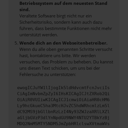
Betriebssystem auf dem neuesten Stand
sind.
Veraltete Software birgt nicht nur ein
Sicherheitsrisiko, sondern kann auch dazu
führen, dass bestimmte Funktionen nicht mehr
unterstützt werden.
Wende dich an den Webseitenbetreiber.
Wenn du alle oben genannten Schritte versucht
hast, kontaktiere uns bitte. Wir werden
versuchen, das Problem zu beheben. Du kannst
uns diesen Text schicken, um uns bei der
Fehlersuche zu unterstützen:
ewogICJuYW1lIjogIk5ldHdvcmtFcnJvciIs
CiAgImNvbmZpZyI6IHsKICAgICJtZXRob2Qi
OiAiR0VUIiwKICAgICJ1cmwiOiAiaHR0cHM6
Ly9hcGkueC5ha3MtcHJvZC5hdWRhcmlzLm5l
dC92MS9jbGllbnRzLzI4Ny93ZWJzaXRlLXZl
aGljbGVzP3dlYnNpdGU9NWY4NTU2YTBkYzBj
MDQ2NmM5MTY5NDM5JmZpbHRlclswXVtmaWVs