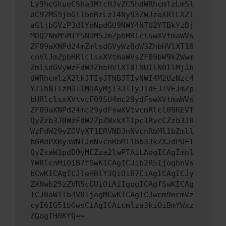
Ly9hcGkueC5ha3MtcHJvZC5hdWRhcmlzLm5l
dC92MS9jbGllbnRzLzI4Ny93ZWJzaXRlLXZl
aGljbGVzP3dlYnNpdGU9NWY4NTU2YTBkYzBj
MDQ2NmM5MTY5NDM5JmZpbHRlclswXVtmaWVs
ZF09aXNPd24mZmlsdGVyWzBdW3ZhbHVlXT10
cnVlJmZpbHRlclsxXVtmaWVsZF09bW9kZWwm
ZmlsdGVyWzFdW3ZhbHVlXT0lNUIlN0IlMjJh
dWRhcmlzX2lkJTIyJTNBJTIyNWI4M2UzNzc4
YTlhNTIzMDI1MDAyMjI3JTIyJTdEJTVEJmZp
bHRlclsxXVtvcF09SU4mc29ydFswXVtmaWVs
ZF09aXNPd24mc29ydFswXVtvcmRlcl09REVT
QyZzb3J0WzFdW2ZpZWxkXT1pc1RvcCZzb3J0
WzFdW29yZGVyXT1ERVNDJnNvcnRbMl1bZmll
bGRdPXByaWNlJnNvcnRbMl1bb3JkZXJdPUFT
QyZsaW1pdD0yMCZza2lwPTAiLAogICAgImhl
YWRlcnMiOiB7fSwKICAgICJib2R5IjogbnVs
bCwKICAgICJleHBlY3QiOiB7CiAgICAgICJy
ZXNwb25zZVR5cGUiOiAiIgogICAgfSwKICAg
ICJ0aW1lb3V0IjogMCwKICAgICJwcm9ncmVz
cyI6IG51bGwsCiAgICAicmlza3kiOiBmYWxz
ZQogIH0KfQ==