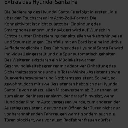
Extras des Hyundai Santa Fe
Die Bedienung des Hyundai Santa Fe erfolgt in erster Linie
über den Touchscreen im Acht-Zoll-Format. Die
Konnektivität ist nicht zuletzt bei Einbindung des
Smartphones enorm und navigiert wird auf Wunsch in
Echtzeit unter Einbeziehung der aktuellen Verkehrshinweise
und Staumeldungen. Ebenfalls mit an Bord ist eine induktive
Auflademöglichkeit. Das Fahrwerk des Hyundai Santa Fe wird
individuell eingestellt und die Spur automatisch gehalten.
Des Weiteren existieren ein Müdigkeitswarner,
Geschwindigkeitsbegrenzer mit adaptiver Einhaltung des
Sicherheitsabstands und ein Toter-Winkel-Assistent sowie
Querverkehrswarner und Notbremsassistent. So weit, so
gewohnt, doch mit zwei Assistenten hebt sich der Hyundai
Santa Fe von nahezu allen Mitbewerbern ab. Zu nennen ist
zum einen der Insassenalarm, der darauf hinweist, wenn
Hund oder Kind im Auto vergessen wurde, zum anderen der
Ausstiegsassistent, der vor dem Öffnen der Türen nicht nur
vor herannahenden Fahrzeugen warnt, sondern auch die
Türen blockiert, was vor allem Radfahrer freuen dürfte.