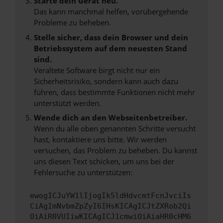
Starte dein Gerät neu.
Das kann manchmal helfen, vorübergehende
Probleme zu beheben.
Stelle sicher, dass dein Browser und dein
Betriebssystem auf dem neuesten Stand
sind.
Veraltete Software birgt nicht nur ein
Sicherheitsrisiko, sondern kann auch dazu
führen, dass bestimmte Funktionen nicht mehr
unterstützt werden.
Wende dich an den Webseitenbetreiber.
Wenn du alle oben genannten Schritte versucht
hast, kontaktiere uns bitte. Wir werden
versuchen, das Problem zu beheben. Du kannst
uns diesen Text schicken, um uns bei der
Fehlersuche zu unterstützen:
ewogICJuYW1lIjogIk5ldHdvcmtFcnJvciIs
CiAgImNvbmZpZyI6IHsKICAgICJtZXRob2Qi
OiAiR0VUIiwKICAgICJ1cmwiOiAiaHR0cHM6