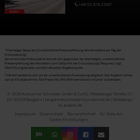
+49 (0) 876 23397
1
Ehemaliger Neupreis (Unverbindliche Preisempfehlung des Herstellers am Tag der
Erstzulassung).
Der errechnete Preisvorteil errechnet sich gegenüber der ehemaligen, unverbindlichen
Preisempfehlung des Herstellers zum Zeitpunkt der Erstzulassung (Neupreis) zzgl.
Überführungskosten und dem aktuellen Angebotspreis.
2
Hierbei handelt es sich um ein unverbindliches Finanzierungsangebot. Das Angebot richtet
sich an Einzelabnehmer. Alle Preise inkl. 19% Mehrwertsteuer. Irrtümer vorbehalten.
© 2026 Autocenter Schneider GmbH & Co.KG | Moosburger Straße 21 |
DE-85459 Berglern | berglern@schneider.hyundaimail.de |
Webdesign
by audaris.de
Impressum
Datenschutz
Barrierefreiheit
EU-Data Act
Cookie Einstellungen