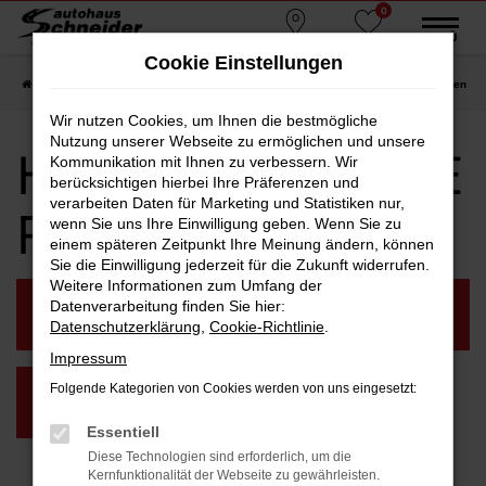
0
Zum
MENÜ
Standorte
Favoriten
Hauptinhalt
Cookie Einstellungen
springen
Startseite
Ruhmannsfelden
Hyundai
Hyundai SANTA FE Ruhmannsfelden
Wir nutzen Cookies, um Ihnen die bestmögliche
Nutzung unserer Webseite zu ermöglichen und unsere
Hyundai SANTA FE
Kommunikation mit Ihnen zu verbessern. Wir
berücksichtigen hierbei Ihre Präferenzen und
verarbeiten Daten für Marketing und Statistiken nur,
Ruhmannsfelden
wenn Sie uns Ihre Einwilligung geben. Wenn Sie zu
einem späteren Zeitpunkt Ihre Meinung ändern, können
Sie die Einwilligung jederzeit für die Zukunft widerrufen.
Weitere Informationen zum Umfang der
NEUWAGEN
GEBRAUCHTWAGEN
Datenverarbeitung finden Sie hier:
RUHMANNSFELDEN
RUHMANNSFELDEN
Datenschutzerklärung
,
Cookie-Richtlinie
.
Impressum
Folgende Kategorien von Cookies werden von uns eingesetzt:
VORFÜHRWAGEN
RUHMANNSFELDEN
Essentiell
Diese Technologien sind erforderlich, um die
Kernfunktionalität der Webseite zu gewährleisten.