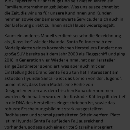
1987 Experten für Fahrzeuge und seit diesen Jahren ein
Familienunternehmen geblieben. Was uns auszeichnet ist
die Zeit, die wir uns für unsere Kundinnen und Kunden
nehmen sowie der bemerkenswerte Service, der sich auch in
der Lieferung direkt zu Ihnen nach Hause widerspiegelt.
Kaum ein anderes Modell verdient so sehr die Bezeichnung
als „Klassiker“ wie der Hyundai Santa Fe. Innerhalb der
Modellpalette seines koreanischen Herstellers fungiert das
große SUV bereits seit dem Jahr 2000 als Flaggschiff und ging
2018 in Generation vier. Wieder einmal hat der Hersteller
einige Zentimeter spendiert, was aber auch mit der
Einstellung des Grand Sante Fe zu tun hat. Interessant am
aktuellen Hyundai Santa Fe ist das Lernen von der „Jugend“.
Gemeint ist, dass beim Modell eine Reihe von
Designelementen aus dem frischen Kona übernommen
wurden. Beibehalten wurden der Kaskade-Kühlergrill, der tief
in die DNA des Herstellers eingeschrieben ist, sowie das
robuste Erscheinungsbild mit stark ausgestellten
Radhäusern und schmal gearbeiteten Scheinwerfern. Platz
ist im Hyundai Santa Fe auf jeden Fall ausreichend
vorhanden, sodass auch eine dritte Sitzreihe integriert