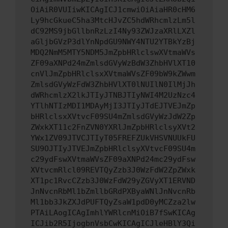
OiAiR0VUIiwKICAgICJ1cmwiOiAiaHR0cHM6
Ly9hcGkueC5ha3MtcHJvZC5hdWRhcmlzLm5l
dC92MS9jbGllbnRzLzI4Ny93ZWJzaXRlLXZl
aGljbGVzP3dlYnNpdGU9NWY4NTU2YTBkYzBj
MDQ2NmM5MTY5NDM5JmZpbHRlclswXVtmaWVs
ZF09aXNPd24mZmlsdGVyWzBdW3ZhbHVlXT10
cnVlJmZpbHRlclsxXVtmaWVsZF09bW9kZWwm
ZmlsdGVyWzFdW3ZhbHVlXT0lNUIlN0IlMjJh
dWRhcmlzX2lkJTIyJTNBJTIyNWI4M2UzNzc4
YTlhNTIzMDI1MDAyMjI3JTIyJTdEJTVEJmZp
bHRlclsxXVtvcF09SU4mZmlsdGVyWzJdW2Zp
ZWxkXT11c2FnZVN0YXRlJmZpbHRlclsyXVt2
YWx1ZV09JTVCJTIyT05FREFZUkVHSVNUUkFU
SU9OJTIyJTVEJmZpbHRlclsyXVtvcF09SU4m
c29ydFswXVtmaWVsZF09aXNPd24mc29ydFsw
XVtvcmRlcl09REVTQyZzb3J0WzFdW2ZpZWxk
XT1pc1RvcCZzb3J0WzFdW29yZGVyXT1ERVND
JnNvcnRbMl1bZmllbGRdPXByaWNlJnNvcnRb
Ml1bb3JkZXJdPUFTQyZsaW1pdD0yMCZza2lw
PTAiLAogICAgImhlYWRlcnMiOiB7fSwKICAg
ICJib2R5IjogbnVsbCwKICAgICJleHBlY3Qi