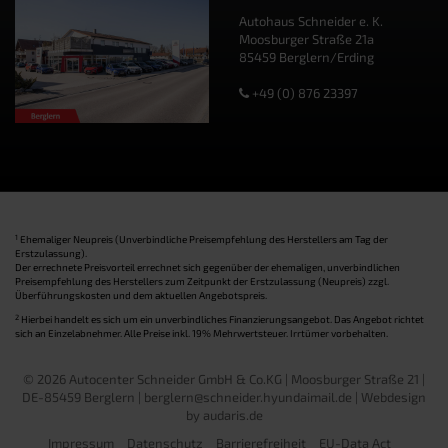
Autohaus Schneider e. K.
Moosburger Straße 21a
85459 Berglern/Erding
+49 (0) 876 23397
1
Ehemaliger Neupreis (Unverbindliche Preisempfehlung des Herstellers am Tag der
Erstzulassung).
Der errechnete Preisvorteil errechnet sich gegenüber der ehemaligen, unverbindlichen
Preisempfehlung des Herstellers zum Zeitpunkt der Erstzulassung (Neupreis) zzgl.
Überführungskosten und dem aktuellen Angebotspreis.
2
Hierbei handelt es sich um ein unverbindliches Finanzierungsangebot. Das Angebot richtet
sich an Einzelabnehmer. Alle Preise inkl. 19% Mehrwertsteuer. Irrtümer vorbehalten.
© 2026 Autocenter Schneider GmbH & Co.KG | Moosburger Straße 21 |
DE-85459 Berglern | berglern@schneider.hyundaimail.de |
Webdesign
by audaris.de
Impressum
Datenschutz
Barrierefreiheit
EU-Data Act