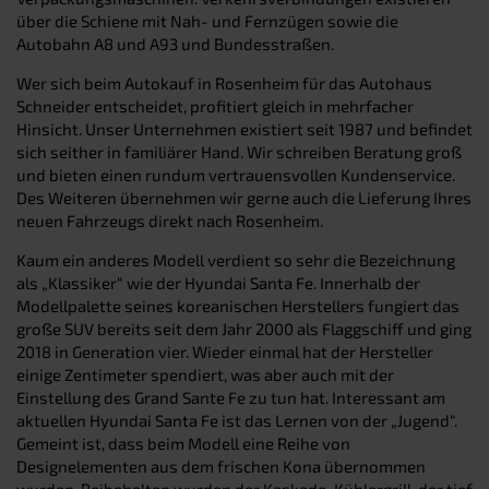
über die Schiene mit Nah- und Fernzügen sowie die
Autobahn A8 und A93 und Bundesstraßen.
Wer sich beim Autokauf in Rosenheim für das Autohaus
Schneider entscheidet, profitiert gleich in mehrfacher
Hinsicht. Unser Unternehmen existiert seit 1987 und befindet
sich seither in familiärer Hand. Wir schreiben Beratung groß
und bieten einen rundum vertrauensvollen Kundenservice.
Des Weiteren übernehmen wir gerne auch die Lieferung Ihres
neuen Fahrzeugs direkt nach Rosenheim.
Kaum ein anderes Modell verdient so sehr die Bezeichnung
als „Klassiker“ wie der Hyundai Santa Fe. Innerhalb der
Modellpalette seines koreanischen Herstellers fungiert das
große SUV bereits seit dem Jahr 2000 als Flaggschiff und ging
2018 in Generation vier. Wieder einmal hat der Hersteller
einige Zentimeter spendiert, was aber auch mit der
Einstellung des Grand Sante Fe zu tun hat. Interessant am
aktuellen Hyundai Santa Fe ist das Lernen von der „Jugend“.
Gemeint ist, dass beim Modell eine Reihe von
Designelementen aus dem frischen Kona übernommen
wurden. Beibehalten wurden der Kaskade-Kühlergrill, der tief