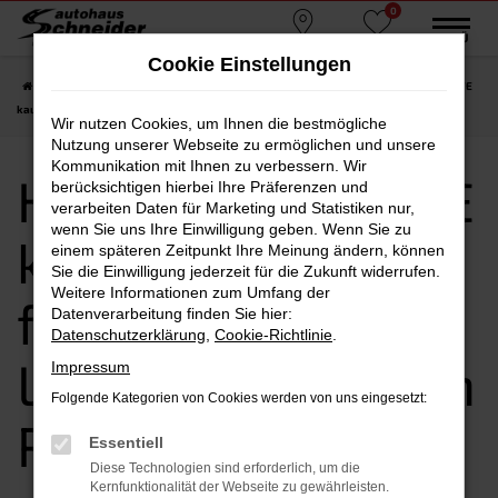
0
Zum
MENÜ
Standorte
Favoriten
Hauptinhalt
Cookie Einstellungen
springen
Startseite
Rosenheim
Hyundai
Hyundai SANTA FE
Hyundai SANTA FE
kaufen, leasen, finanzieren | Lieferservice nach Rosenheim
Wir nutzen Cookies, um Ihnen die bestmögliche
Nutzung unserer Webseite zu ermöglichen und unsere
Kommunikation mit Ihnen zu verbessern. Wir
Hyundai SANTA FE
berücksichtigen hierbei Ihre Präferenzen und
verarbeiten Daten für Marketing und Statistiken nur,
wenn Sie uns Ihre Einwilligung geben. Wenn Sie zu
kaufen, leasen,
einem späteren Zeitpunkt Ihre Meinung ändern, können
Sie die Einwilligung jederzeit für die Zukunft widerrufen.
Weitere Informationen zum Umfang der
finanzieren |
Datenverarbeitung finden Sie hier:
Datenschutzerklärung
,
Cookie-Richtlinie
.
Lieferservice nach
Impressum
Folgende Kategorien von Cookies werden von uns eingesetzt:
Rosenheim
Essentiell
Diese Technologien sind erforderlich, um die
Kernfunktionalität der Webseite zu gewährleisten.