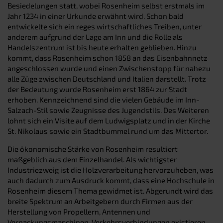
Besiedelungen statt, wobei Rosenheim selbst erstmals im
Jahr 1234 in einer Urkunde erwähnt wird. Schon bald
entwickelte sich ein reges wirtschaftliches Treiben, unter
anderem aufgrund der Lage am Inn und die Rolle als
Handelszentrum ist bis heute erhalten geblieben. Hinzu
kommt, dass Rosenheim schon 1858 an das Eisenbahnnetz
angeschlossen wurde und einen Zwischenstopp für nahezu
alle Züge zwischen Deutschland und Italien darstellt. Trotz
der Bedeutung wurde Rosenheim erst 1864 zur Stadt
erhoben. Kennzeichnend sind die vielen Gebäude im Inn-
Salzach-Stil sowie Zeugnisse des Jugendstils. Des Weiteren
lohnt sich ein Visite auf dem Ludwigsplatz und in der Kirche
St. Nikolaus sowie ein Stadtbummel rund um das Mittertor.
Die ökonomische Stärke von Rosenheim resultiert
maßgeblich aus dem Einzelhandel. Als wichtigster
Industriezweig ist die Holzverarbeitung hervorzuheben, was
auch dadurch zum Ausdruck kommt, dass eine Hochschule in
Rosenheim diesem Thema gewidmet ist. Abgerundt wird das
breite Spektrum an Arbeitgebern durch Firmen aus der
Herstellung von Propellern, Antennen und
Verpackungsmaschinen. Verkehrsverbindungen existieren