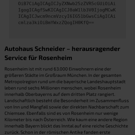
OiB7CiAgICAgICJyZXNwb25zZVR5cGUiOiAi
IgogICAgfSwKICAgICJ0aW1lb3V0IjogMCwK
ICAgICJwcm9ncmVzcyI6IG51bGwsCiAgICAi
cmlza3kiOiBmYWxzZQogIH0KfQ==
Autohaus Schneider – herausragender
Service für Rosenheim
Rosenheim ist mit rund 63.000 Einwohnern eine der
größeren Städte im Großraum München. In der gesamten
Metropolregion rund um die bayerische Landeshauptstadt
leben rund sechs Millionen menschen, wobei Rosenheim
innerhalb Oberbayerns auf dem dritten Platz rangiert.
Landschaftlich besteht die Besonderheit im Zusammenfluss
von Inn und Mangfall sowie der direkten Nachbarschaft zum
Chiemsee. Ebenfalls sind es von Rosenheim nur wenige
Kilometer bis nach Österreich. Wie kaum eine andere Region
innerhalb Bayern blickt das Inntal auf eine reiche Geschichte
zurück. Schon in der römischen Antike fanden erste