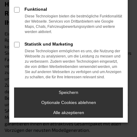
Hyundai SANTA FE Tageszulassung in
Funktional
Rosenheim – unser Spargeheimnis für
Diese Technologien bieten die bestmögliche Funktionalität
Ihren Geldbeutel
der Webseite. Services von Drittanbietern wie Google
Maps, Chats, Fahrzeugbewertungssystem und weitere
werden aktiviert.
Eine Tageszulassung, ist der preisgünstige Weg, in
Rosenheim an einen nagelneuen Hyundai SANTA FE zu
Statistik und Marketing
kommen. Sie kennen den Trick noch nicht? Dann klären wir
Diese Technologien ermöglichen es uns, die Nutzung der
Sie gerne auf: Der Kunstgriff besteht darin, ein fabrikfrisches
Webseite zu analysieren, um die Leistung zu messen und
Fahrzeug auf dem Papier in einen Gebrauchtwagen zu
zu verbessern. Zudem werden Technologien eingesetzt,
verwandeln, indem wir es für genau einen Tag auf uns
die von dritten Werbetreibenden verwendet werden, um
zulassen. Der Zustand des Wagens bleibt dadurch
Sie auf anderen Webseiten zu verfolgen und um Anzeigen
zu schalten, die für Ihre Interessen relevant sind.
unverändert. Schließlich wurde das Fahrzeug während der
Zulassung keinen Kilometer weit bewegt und wartet
demnach „jungfräulich“ auf Ihre erste gemeinsame Fahrt.
Speichern
Besuchen sie uns online oder an einem unserer Standorte
Optionale Cookies ablehnen
und entdecken Sie unsere verlockende Auswahl an Hyundai
SANTA FE Tageszulassungen mit unterschiedlichen
Alle akzeptieren
Motorisierungen, Ausstattungen und Lackierungen. Wir
garantieren Ihnen ein attraktives Gesamtpaket mit allen
Vorzügen der neusten Modellgeneration.