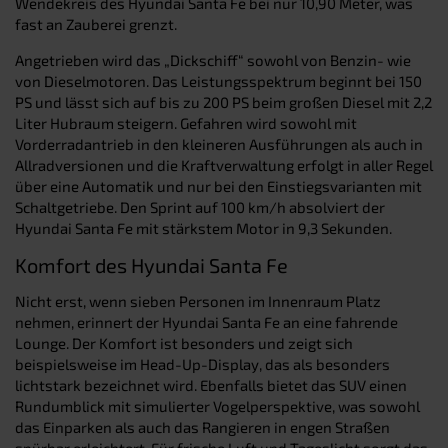
Wendekreis des Hyundai Santa Fe bei nur 10,90 Meter, was
fast an Zauberei grenzt.
Angetrieben wird das „Dickschiff“ sowohl von Benzin- wie
von Dieselmotoren. Das Leistungsspektrum beginnt bei 150
PS und lässt sich auf bis zu 200 PS beim großen Diesel mit 2,2
Liter Hubraum steigern. Gefahren wird sowohl mit
Vorderradantrieb in den kleineren Ausführungen als auch in
Allradversionen und die Kraftverwaltung erfolgt in aller Regel
über eine Automatik und nur bei den Einstiegsvarianten mit
Schaltgetriebe. Den Sprint auf 100 km/h absolviert der
Hyundai Santa Fe mit stärkstem Motor in 9,3 Sekunden.
Komfort des Hyundai Santa Fe
Nicht erst, wenn sieben Personen im Innenraum Platz
nehmen, erinnert der Hyundai Santa Fe an eine fahrende
Lounge. Der Komfort ist besonders und zeigt sich
beispielsweise im Head-Up-Display, das als besonders
lichtstark bezeichnet wird. Ebenfalls bietet das SUV einen
Rundumblick mit simulierter Vogelperspektive, was sowohl
das Einparken als auch das Rangieren in engen Straßen
spürbar erleichtert. Für frische Luft und Tageslicht sorgt das