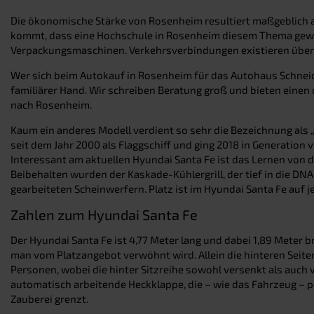
Die ökonomische Stärke von Rosenheim resultiert maßgeblich a
kommt, dass eine Hochschule in Rosenheim diesem Thema gewid
Verpackungsmaschinen. Verkehrsverbindungen existieren über
Wer sich beim Autokauf in Rosenheim für das Autohaus Schneider
familiärer Hand. Wir schreiben Beratung groß und bieten eine
nach Rosenheim.
Kaum ein anderes Modell verdient so sehr die Bezeichnung als „
seit dem Jahr 2000 als Flaggschiff und ging 2018 in Generation v
Interessant am aktuellen Hyundai Santa Fe ist das Lernen von
Beibehalten wurden der Kaskade-Kühlergrill, der tief in die DN
gearbeiteten Scheinwerfern. Platz ist im Hyundai Santa Fe auf j
Zahlen zum Hyundai Santa Fe
Der Hyundai Santa Fe ist 4,77 Meter lang und dabei 1,89 Meter 
man vom Platzangebot verwöhnt wird. Allein die hinteren Seit
Personen, wobei die hinter Sitzreihe sowohl versenkt als auc
automatisch arbeitende Heckklappe, die – wie das Fahrzeug – pe
Zauberei grenzt.