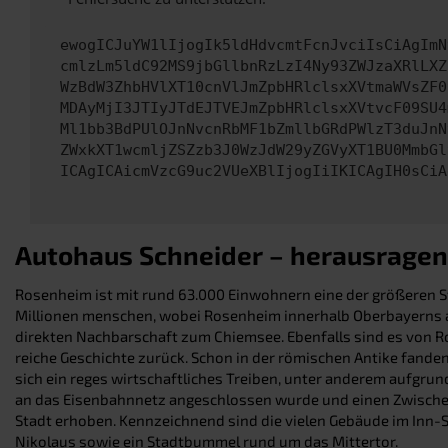
ewogICJuYW1lIjogIk5ldHdvcmtFcnJvciIsCiAgImN
cmlzLm5ldC92MS9jbGllbnRzLzI4Ny93ZWJzaXRlLXZ
WzBdW3ZhbHVlXT10cnVlJmZpbHRlclsxXVtmaWVsZF0
MDAyMjI3JTIyJTdEJTVEJmZpbHRlclsxXVtvcF09SU4
Ml1bb3BdPUlOJnNvcnRbMF1bZmllbGRdPWlzT3duJnN
ZWxkXT1wcmljZSZzb3J0WzJdW29yZGVyXT1BU0MmbGl
ICAgICAicmVzcG9uc2VUeXBlIjogIiIKICAgIH0sCiA
Autohaus Schneider – herausragen
Rosenheim ist mit rund 63.000 Einwohnern eine der größeren 
Millionen menschen, wobei Rosenheim innerhalb Oberbayerns au
direkten Nachbarschaft zum Chiemsee. Ebenfalls sind es von Ro
reiche Geschichte zurück. Schon in der römischen Antike fande
sich ein reges wirtschaftliches Treiben, unter anderem aufgru
an das Eisenbahnnetz angeschlossen wurde und einen Zwischens
Stadt erhoben. Kennzeichnend sind die vielen Gebäude im Inn-Sa
Nikolaus sowie ein Stadtbummel rund um das Mittertor.