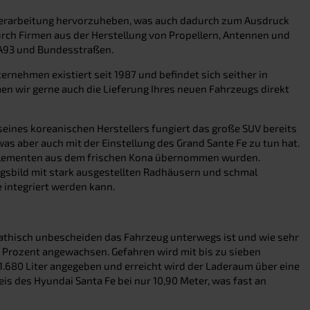
lzverarbeitung hervorzuheben, was auch dadurch zum Ausdruck
rch Firmen aus der Herstellung von Propellern, Antennen und
 A93 und Bundesstraßen.
ernehmen existiert seit 1987 und befindet sich seither in
n wir gerne auch die Lieferung Ihres neuen Fahrzeugs direkt
seines koreanischen Herstellers fungiert das große SUV bereits
 was aber auch mit der Einstellung des Grand Sante Fe zu tun hat.
ignelementen aus dem frischen Kona übernommen wurden.
ungsbild mit stark ausgestellten Radhäusern und schmal
e integriert werden kann.
ympathisch unbescheiden das Fahrzeug unterwegs ist und wie sehr
1 Prozent angewachsen. Gefahren wird mit bis zu sieben
.680 Liter angegeben und erreicht wird der Laderaum über eine
is des Hyundai Santa Fe bei nur 10,90 Meter, was fast an