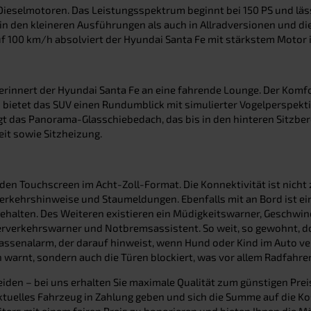
ieselmotoren. Das Leistungsspektrum beginnt bei 150 PS und lässt 
 den kleineren Ausführungen als auch in Allradversionen und die 
auf 100 km/h absolviert der Hyundai Santa Fe mit stärkstem Motor 
rinnert der Hyundai Santa Fe an eine fahrende Lounge. Der Komfo
ls bietet das SUV einen Rundumblick mit simulierter Vogelperspek
rgt das Panorama-Glasschiebedach, das bis in den hinteren Sitzber
eit sowie Sitzheizung.
r den Touchscreen im Acht-Zoll-Format. Die Konnektivität ist nic
Verkehrshinweise und Staumeldungen. Ebenfalls mit an Bord ist e
 gehalten. Des Weiteren existieren ein Müdigkeitswarner, Geschwi
rverkehrswarner und Notbremsassistent. So weit, so gewohnt, do
sassenalarm, der darauf hinweist, wenn Hund oder Kind im Auto v
arnt, sondern auch die Türen blockiert, was vor allem Radfahrer
scheiden – bei uns erhalten Sie maximale Qualität zum günstigen P
aktuelles Fahrzeug in Zahlung geben und sich die Summe auf die
iters mit einem fairen Preis zu honorieren und bieten Ihnen die M