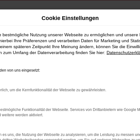
Cookie Einstellungen
uchtwagen kaufen, leasen, finanzieren | Lieferservice nach Rosenheim
ie bestmögliche Nutzung unserer Webseite zu ermöglichen und unsere
hierbei Ihre Präferenzen und verarbeiten Daten für Marketing und Stati
Gebrauchtwagen kau
einem späteren Zeitpunkt Ihre Meinung ändern, können Sie die Einwillig
en zum Umfang der Datenverarbeitung finden Sie hier:
Datenschutzerkl
erservice nach Rosen
en von uns eingesetzt:
– eine sichere Wahl in Rosenheim
rlich, um die Kernfunktionalität der Webseite zu gewährleisten.
nheim? Dann sind Sie genau richtig im Autohaus Schneider: Wir s
erationen. Unsere Kfz-Profis wissen, dass der gute Name des Her
estmögliche Funktionalität der Webseite. Services von Drittanbietern wie Google 
gekauften Wagen bis ins kleinste Detail und beseitigt im Bedarfsf
eitere werden aktiviert.
tandorte oder online und sichern Sie sich einen perfekt ausgest
 es uns, die Nutzung der Webseite zu analysieren, um die Leistung zu messen u