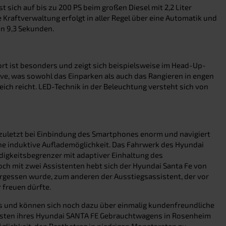
sich auf bis zu 200 PS beim großen Diesel mit 2,2 Liter
Kraftverwaltung erfolgt in aller Regel über eine Automatik und
in 9,3 Sekunden.
rt ist besonders und zeigt sich beispielsweise im Head-Up-
tive, was sowohl das Einparken als auch das Rangieren in engen
eich reicht. LED-Technik in der Beleuchtung versteht sich von
ht zuletzt bei Einbindung des Smartphones enorm und navigiert
ine induktive Auflademöglichkeit. Das Fahrwerk des Hyundai
ndigkeitsbegrenzer mit adaptiver Einhaltung des
ch mit zwei Assistenten hebt sich der Hyundai Santa Fe von
ergessen wurde, zum anderen der Ausstiegsassistent, der vor
 freuen dürfte.
reis und können sich noch dazu über einmalig kundenfreundliche
 Kosten ihres Hyundai SANTA FE Gebrauchtwagens in Rosenheim
öglichkeit, den Restbetrag in niedrigen Monatsraten zu