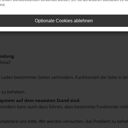
on dritten Werbetreibenden verwendet werden, um Sie auf anderen Webseiten zu ve
ind.
Optionale Cookies ablehnen
indung.
hine?
aden bestimmter Seiten verhindern. Funktioniert die Seite in e
 zu beheben.
bssystem auf dem neuesten Stand sind.
ko, sondern kann auch dazu führen, dass bestimmte Funktionen nic
ontaktiere uns bitte. Wir werden versuchen, das Problem zu behe