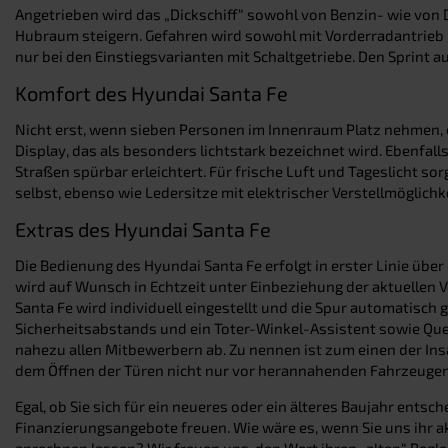
Angetrieben wird das „Dickschiff“ sowohl von Benzin- wie von D
Hubraum steigern. Gefahren wird sowohl mit Vorderradantrieb in
nur bei den Einstiegsvarianten mit Schaltgetriebe. Den Sprint 
Komfort des Hyundai Santa Fe
Nicht erst, wenn sieben Personen im Innenraum Platz nehmen, e
Display, das als besonders lichtstark bezeichnet wird. Ebenfal
Straßen spürbar erleichtert. Für frische Luft und Tageslicht so
selbst, ebenso wie Ledersitze mit elektrischer Verstellmöglichk
Extras des Hyundai Santa Fe
Die Bedienung des Hyundai Santa Fe erfolgt in erster Linie übe
wird auf Wunsch in Echtzeit unter Einbeziehung der aktuellen 
Santa Fe wird individuell eingestellt und die Spur automatisch
Sicherheitsabstands und ein Toter-Winkel-Assistent sowie Que
nahezu allen Mitbewerbern ab. Zu nennen ist zum einen der In
dem Öffnen der Türen nicht nur vor herannahenden Fahrzeugen w
Egal, ob Sie sich für ein neueres oder ein älteres Baujahr ent
Finanzierungsangebote freuen. Wie wäre es, wenn Sie uns ihr 
anrechnen lassen? Wir freuen uns, den Wert ihren „alten“ Begle