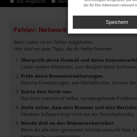
Technologien eingesetzt, die v
Top-Angebote
Hersteller-Info
die für Ihre Interessen relevant s
Speichern
Fehler: Network Error
Beim Laden ist ein Fehler aufgetreten.
Hier sind ein paar Tipps, die dir helfen können:
Überprüfe deine Firewall und deine Internetverb
Laden andere Webseiten, zum Beispiel deine Suchmasc
Prüfe deine Browsererweiterungen.
Manche Erweiterungen, wie Werbeblocker, können das L
Starte dein Gerät neu.
Das kann manchmal helfen, vorübergehende Probleme
Stelle sicher, dass dein Browser und dein Betrie
Veraltete Software birgt nicht nur ein Sicherheitsrisi
Wende dich an den Webseitenbetreiber.
Wenn du alle oben genannten Schritte versucht hast, k
Fehlersuche zu unterstützen: