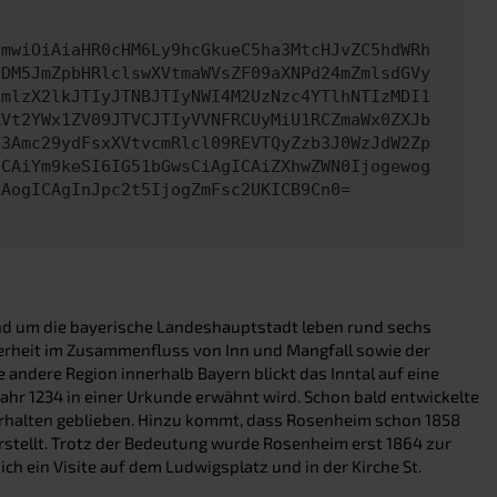
cmwiOiAiaHR0cHM6Ly9hcGkueC5ha3MtcHJvZC5hdWRh
NDM5JmZpbHRlclswXVtmaWVsZF09aXNPd24mZmlsdGVy
cmlzX2lkJTIyJTNBJTIyNWI4M2UzNzc4YTlhNTIzMDI1
XVt2YWx1ZV09JTVCJTIyVVNFRCUyMiU1RCZmaWx0ZXJb
b3Amc29ydFsxXVtvcmRlcl09REVTQyZzb3J0WzJdW2Zp
ICAiYm9keSI6IG51bGwsCiAgICAiZXhwZWN0Ijogewog
LAogICAgInJpc2t5IjogZmFsc2UKICB9Cn0=
nd um die bayerische Landeshauptstadt leben rund sechs
derheit im Zusammenfluss von Inn und Mangfall sowie der
andere Region innerhalb Bayern blickt das Inntal auf eine
ahr 1234 in einer Urkunde erwähnt wird. Schon bald entwickelte
e erhalten geblieben. Hinzu kommt, dass Rosenheim schon 1858
stellt. Trotz der Bedeutung wurde Rosenheim erst 1864 zur
ch ein Visite auf dem Ludwigsplatz und in der Kirche St.