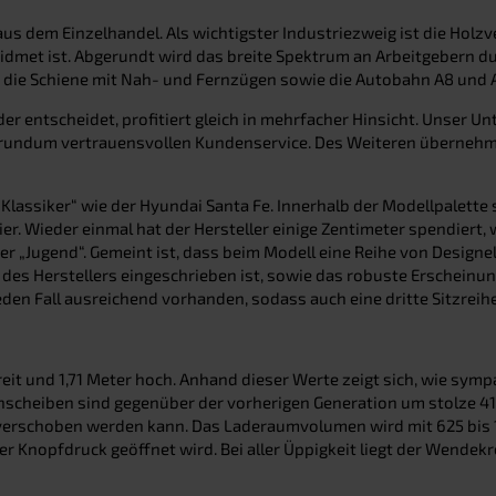
us dem Einzelhandel. Als wichtigster Industriezweig ist die Ho
met ist. Abgerundt wird das breite Spektrum an Arbeitgebern du
 die Schiene mit Nah- und Fernzügen sowie die Autobahn A8 und
 entscheidet, profitiert gleich in mehrfacher Hinsicht. Unser Unt
n rundum vertrauensvollen Kundenservice. Des Weiteren übernehme
Klassiker“ wie der Hyundai Santa Fe. Innerhalb der Modellpalette 
ier. Wieder einmal hat der Hersteller einige Zentimeter spendiert,
 der „Jugend“. Gemeint ist, dass beim Modell eine Reihe von Des
A des Herstellers eingeschrieben ist, sowie das robuste Erschein
eden Fall ausreichend vorhanden, sodass auch eine dritte Sitzreih
breit und 1,71 Meter hoch. Anhand dieser Werte zeigt sich, wie s
enscheiben sind gegenüber der vorherigen Generation um stolze 4
h verschoben werden kann. Das Laderaumvolumen wird mit 625 bis 1
r Knopfdruck geöffnet wird. Bei aller Üppigkeit liegt der Wendekre