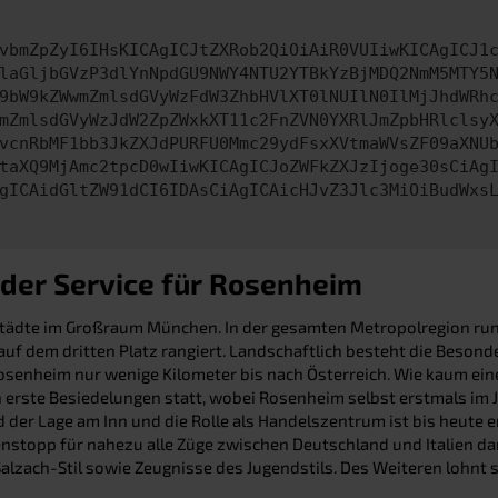
vbmZpZyI6IHsKICAgICJtZXRob2QiOiAiR0VUIiwKICAgICJ1
laGljbGVzP3dlYnNpdGU9NWY4NTU2YTBkYzBjMDQ2NmM5MTY5
9bW9kZWwmZmlsdGVyWzFdW3ZhbHVlXT0lNUIlN0IlMjJhdWRh
mZmlsdGVyWzJdW2ZpZWxkXT11c2FnZVN0YXRlJmZpbHRlclsy
vcnRbMF1bb3JkZXJdPURFU0Mmc29ydFsxXVtmaWVsZF09aXNU
taXQ9MjAmc2tpcD0wIiwKICAgICJoZWFkZXJzIjoge30sCiAg
gICAidGltZW91dCI6IDAsCiAgICAicHJvZ3Jlc3MiOiBudWxs
der Service für Rosenheim
Städte im Großraum München. In der gesamten Metropolregion ru
f dem dritten Platz rangiert. Landschaftlich besteht die Beson
senheim nur wenige Kilometer bis nach Österreich. Wie kaum eine 
n erste Besiedelungen statt, wobei Rosenheim selbst erstmals im J
nd der Lage am Inn und die Rolle als Handelszentrum ist bis heut
topp für nahezu alle Züge zwischen Deutschland und Italien dar
lzach-Stil sowie Zeugnisse des Jugendstils. Des Weiteren lohnt si