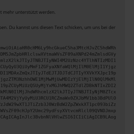
ht mehr unterstützt werden.
ben. Du kannst uns diesen Text schicken, um uns bei der
cmwiOiAiaHR0cHM6Ly9hcGkueC5ha3MtcHJvZC5hdWRh
NDM5JmZpbHRlclswXVtmaWVsZF09aXNPd24mZmlsdGVy
cmlzX2lkJTIyJTNBJTIyNWI4M2UzNzc4YTlhNTIzMDI1
RCUyQyU3QiUyMmF1ZGFyaXNfaWQlMjIlM0ElMjI1Yjgz
MDI1MDAxZmQxJTIyJTdEJTJDJTdCJTIyYXVkYXJpc19p
YjgzZTM3NzhhOWE1MjMwMjUwMDIzYjElMjIlN0QlMkMl
c19pZCUyMiUzQSUyMjYxMGJhMWQ2ZTdlZDBkNTIxZDI2
MkMlN0IlMjJhdWRhcmlzX2lkJTIyJTNBJTIyNjM0ZTcx
MTA4M2VjYyUyMiU3RCU1RCZmaWx0ZXJbMV1bb3BdPUlO
WzJdW29wXT1JTiZzb3J0WzBdW2ZpZWxkXT1pc093biZz
aWVsZF09cHJpY2Umc29ydFsyXVtvcmRlcl09QVNDJmxp
ICAgICAgInJlc3BvbnNlVHlwZSI6ICIiCiAgICB9LAog