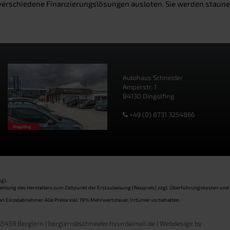
rschiedene Finanzierungslösungen ausloten. Sie werden staunen, 
Autohaus Schneider
Amperstr. 1
84130 Dingolfing
+49 (0) 8731 3254866
g).
pfehlung des Herstellers zum Zeitpunkt der Erstzulassung (Neupreis) zzgl. Überführungskosten und
an Einzelabnehmer. Alle Preise inkl. 19% Mehrwertsteuer. Irrtümer vorbehalten.
5459 Berglern | berglern@schneider.hyundaimail.de |
Webdesign by