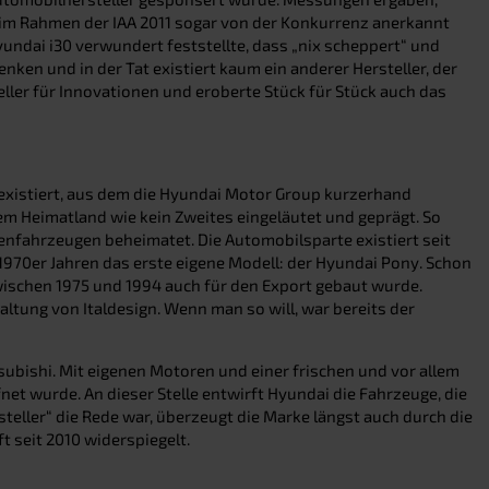
im Rahmen der IAA 2011 sogar von der Konkurrenz anerkannt
undai i30 verwundert feststellte, dass „nix scheppert“ und
ken und in der Tat existiert kaum ein anderer Hersteller, der
ller für Innovationen und eroberte Stück für Stück auch das
n existiert, aus dem die Hyundai Motor Group kurzerhand
m Heimatland wie kein Zweites eingeläutet und geprägt. So
nenfahrzeugen beheimatet. Die Automobilsparte existiert seit
1970er Jahren das erste eigene Modell: der Hyundai Pony. Schon
ischen 1975 und 1994 auch für den Export gebaut wurde.
tung von Italdesign. Wenn man so will, war bereits der
ubishi. Mit eigenen Motoren und einer frischen und vor allem
t wurde. An dieser Stelle entwirft Hyundai die Fahrzeuge, die
teller“ die Rede war, überzeugt die Marke längst auch durch die
 seit 2010 widerspiegelt.