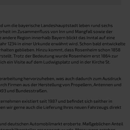
nd um die bayerische Landeshauptstadt leben rund sechs
derheit im Zusammenfluss von Inn und Mangfall sowie der
andere Region innerhalb Bayern blickt das Inntal auf eine
ahr 1234 in einer Urkunde erwähnt wird. Schon bald entwickelte
e erhalten geblieben. Hinzu kommt, dass Rosenheim schon 1858
stellt. Trotz der Bedeutung wurde Rosenheim erst 1864 zur
ch ein Visite auf dem Ludwigsplatz und in der Kirche St.
lzverarbeitung hervorzuheben, was auch dadurch zum Ausdruck
rch Firmen aus der Herstellung von Propellern, Antennen und
 A93 und Bundesstraßen.
ernehmen existiert seit 1987 und befindet sich seither in
n wir gerne auch die Lieferung Ihres neuen Fahrzeugs direkt
en und deutschen Automobilmarkt eroberte. Maßgeblichen Anteil
Automobilhersteller gesponsert wurde. Messungen ergaben,