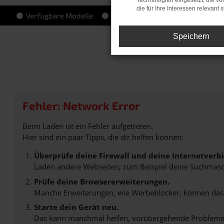
Technologien eingesetzt, die v
die für Ihre Interessen relevant s
Verfügbare Modelle
Top-Angebote
Hersteller-In
Speichern
Fehler: Network Error
Beim Laden ist ein Fehler aufgetreten.
Hier sind ein paar Tipps, die dir helfen können:
Überprüfe deine Firewall und deine Internetverb
Laden andere Webseiten, zum Beispiel deine Suchmasc
Prüfe deine Browsererweiterungen.
Manche Erweiterungen, wie Werbeblocker, können das L
Starte dein Gerät neu.
Das kann manchmal helfen, vorübergehende Probleme