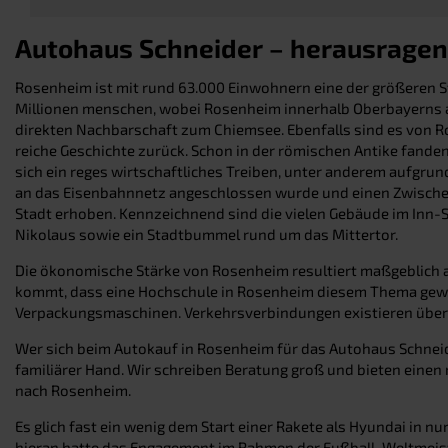
Autohaus Schneider – herausragen
Rosenheim ist mit rund 63.000 Einwohnern eine der größeren 
Millionen menschen, wobei Rosenheim innerhalb Oberbayerns au
direkten Nachbarschaft zum Chiemsee. Ebenfalls sind es von Ro
reiche Geschichte zurück. Schon in der römischen Antike fande
sich ein reges wirtschaftliches Treiben, unter anderem aufgru
an das Eisenbahnnetz angeschlossen wurde und einen Zwischens
Stadt erhoben. Kennzeichnend sind die vielen Gebäude im Inn-Sa
Nikolaus sowie ein Stadtbummel rund um das Mittertor.
Die ökonomische Stärke von Rosenheim resultiert maßgeblich a
kommt, dass eine Hochschule in Rosenheim diesem Thema gewid
Verpackungsmaschinen. Verkehrsverbindungen existieren über
Wer sich beim Autokauf in Rosenheim für das Autohaus Schneider
familiärer Hand. Wir schreiben Beratung groß und bieten eine
nach Rosenheim.
Es glich fast ein wenig dem Start einer Rakete als Hyundai in
hieran hatte das Engagement im Rahmen der Fußball-Weltmeist