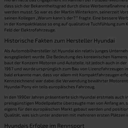
dass sich der Bekanntheitsgrad durch diese Werbemaßnahme en
werden musst. So war es der Martin Winterkorn, seinerzeit Vor
seinen Kollegen „Warum kann‘s der?‘“ fragte. Eine bessere Werb
in der Kompaktklasse so eng auf qualitative Tuchfühlung zum Kl
Feld der Elektrofahrzeuge.
Historische Fakten zum Hersteller Hyundai
Als Automobilhersteller ist Hyundai ein relativ junges Unterne
ausgegliedert wurde. Die Bedeutung des koreanischen Namens i
baut der Konzern Motoren und Autoteile, ist jedoch auch in der
1967 und wurde ursprünglich zum Bau von Lizenzfahrzeugen ins 
bald erkannte man, dass vor allem mit Kompaktfahrzeugen erf
Kennzeichnend war dabei die Verwendung bewährter Motorentech
Hyundai Pony ein teils europäisches Fahrzeug.
In den 1990er Jahren präsentierte sich Hyundai erstmals auch 
preisgünstigen Modellpalette überzeugte man von Anfang an, so
eigens für den europäischen Markt gebaut werden und positionie
Qualität, was sich unter anderem mit mehreren ersten Plätzen 
Hyundais Erfolge im Rennsport