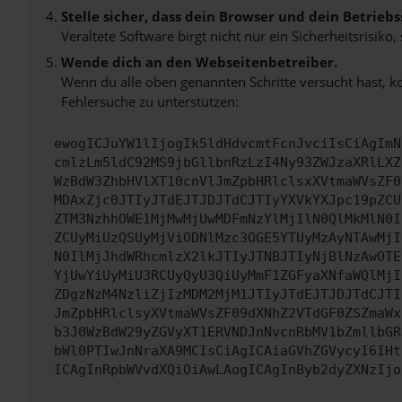
Stelle sicher, dass dein Browser und dein Betrie
Veraltete Software birgt nicht nur ein Sicherheitsrisi
Wende dich an den Webseitenbetreiber.
Wenn du alle oben genannten Schritte versucht hast, k
Fehlersuche zu unterstützen:
ewogICJuYW1lIjogIk5ldHdvcmtFcnJvciIsCiAgImN
cmlzLm5ldC92MS9jbGllbnRzLzI4Ny93ZWJzaXRlLXZ
WzBdW3ZhbHVlXT10cnVlJmZpbHRlclsxXVtmaWVsZF0
MDAxZjc0JTIyJTdEJTJDJTdCJTIyYXVkYXJpc19pZCU
ZTM3NzhhOWE1MjMwMjUwMDFmNzYlMjIlN0QlMkMlN0I
ZCUyMiUzQSUyMjViODNlMzc3OGE5YTUyMzAyNTAwMjI
N0IlMjJhdWRhcmlzX2lkJTIyJTNBJTIyNjBlNzAwOTE
YjUwYiUyMiU3RCUyQyU3QiUyMmF1ZGFyaXNfaWQlMjI
ZDgzNzM4NzliZjIzMDM2MjM1JTIyJTdEJTJDJTdCJTI
JmZpbHRlclsyXVtmaWVsZF09dXNhZ2VTdGF0ZSZmaWx
b3J0WzBdW29yZGVyXT1ERVNDJnNvcnRbMV1bZmllbGR
bWl0PTIwJnNraXA9MCIsCiAgICAiaGVhZGVycyI6IHt
ICAgInRpbWVvdXQiOiAwLAogICAgInByb2dyZXNzIjo