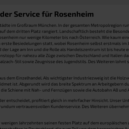
der Service für Rosenheim
Städte im Großraum München. In der gesamten Metropolregion ru
f dem dritten Platz rangiert. Landschaftlich besteht die Beson
senheim nur wenige Kilometer bis nach Österreich. Wie kaum eine 
n erste Besiedelungen statt, wobei Rosenheim selbst erstmals im J
nd der Lage am Inn und die Rolle als Handelszentrum ist bis heut
topp für nahezu alle Züge zwischen Deutschland und Italien dar
lzach-Stil sowie Zeugnisse des Jugendstils. Des Weiteren lohnt si
us dem Einzelhandel. Als wichtigster Industriezweig ist die Ho
met ist. Abgerundt wird das breite Spektrum an Arbeitgebern du
 die Schiene mit Nah- und Fernzügen sowie die Autobahn A8 und
 entscheidet, profitiert gleich in mehrfacher Hinsicht. Unser Unt
n rundum vertrauensvollen Kundenservice. Des Weiteren übernehme
 nur wenigen Jahrzehnten seinen festen Platz auf dem europäisch
erschaften in Deutschland, die zum Teil von dem koreanischen 