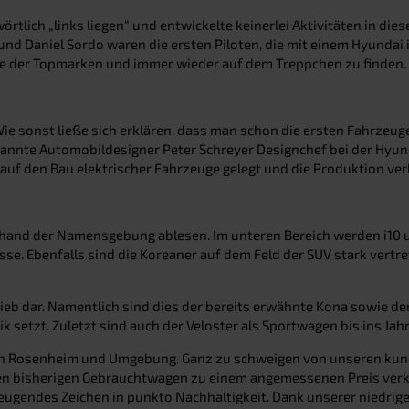
tlich „links liegen“ und entwickelte keinerlei Aktivitäten in dies
e und Daniel Sordo waren die ersten Piloten, die mit einem Hyundai
ne der Topmarken und immer wieder auf dem Treppchen zu finden.
Wie sonst ließe sich erklären, dass man schon die ersten Fahrzeu
ekannte Automobildesigner Peter Schreyer Designchef bei der Hyu
 den Bau elektrischer Fahrzeuge gelegt und die Produktion verlä
anhand der Namensgebung ablesen. Im unteren Bereich werden i10 
sse. Ebenfalls sind die Koreaner auf dem Feld der SUV stark vert
rieb dar. Namentlich sind dies der bereits erwähnte Kona sowie de
ik setzt. Zuletzt sind auch der Veloster als Sportwagen bis ins J
 in Rosenheim und Umgebung. Ganz zu schweigen von unseren kun
ren bisherigen Gebrauchtwagen zu einem angemessenen Preis verka
ugendes Zeichen in punkto Nachhaltigkeit. Dank unserer niedrige