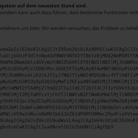
bssystem auf dem neuesten Stand sind.
ko, sondern kann auch dazu führen, dass bestimmte Funktionen nic
ontaktiere uns bitte. Wir werden versuchen, das Problem zu behe
vbmZpZyI6IHsKICAgICJtZXRob2QiOiAiR0VUIiwKICAgICJ1
laGljbGVzP3dlYnNpdGU9NWY4NTU2YTBkYzBjMDQ2NmM5MTY5
9bW9kZWwmZmlsdGVyWzFdW3ZhbHVlXT0lNUIlN0IlMjJhdWRh
yMiUzQSUyMjViODNlMzc3OGE5YTUyMzAyNTAwMWY3NSUyMiU3
lMjJhdWRhcmlzX2lkJTIyJTNBJTIyNWI4M2UzNzc4YTlhNTIz
yNyUyMiU3RCUyQyU3QiUyMmF1ZGFyaXNfaWQlMjIlM0ElMjI1
yMzlmMWY2YTA4MjZlYmQ2JTIyJTdEJTJDJTdCJTIyYXVkYXJp
lM0ElMjI2MjYwMTcxYjFhYTJlNWYxN2FlNmNiMmElMjIlN0Ql
yYXVkYXJpc19pZCUyMiUzQSUyMjY3NDVhZjg5NmU5MmZkNjA0
0ZXJbMl1bdmFsdWVdPSU1QiUyMlVTRUQlMjIlNUQmZmlsdGVy
dPWlzVG9wJnNvcnRbMV1bb3JkZXJdPURFU0Mmc29ydFsyXVtm
9LAogICAgImJvZHkiOiBudWxsLAogICAgImV4cGVjdCI6IHsK
gbnVsbCwKICAgICJyaXNreSI6IGZhbHNlCiAgfQp9