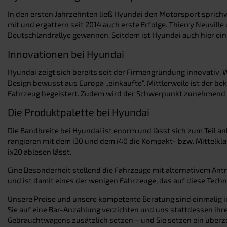
In den ersten Jahrzehnten ließ Hyundai den Motorsport sprichwör
mit und ergattern seit 2014 auch erste Erfolge. Thierry Neuvill
Deutschlandrallye gewannen. Seitdem ist Hyundai auch hier ei
Innovationen bei Hyundai
Hyundai zeigt sich bereits seit der Firmengründung innovativ. 
Design bewusst aus Europa „einkaufte“. Mittlerweile ist der b
Fahrzeug begeistert. Zudem wird der Schwerpunkt zunehmend auf
Die Produktpalette bei Hyundai
Die Bandbreite bei Hyundai ist enorm und lässt sich zum Teil 
rangieren mit dem i30 und dem i40 die Kompakt- bzw. Mittelkla
ix20 ablesen lässt.
Eine Besonderheit stellend die Fahrzeuge mit alternativem Ant
und ist damit eines der wenigen Fahrzeuge, das auf diese Techn
Unsere Preise und unsere kompetente Beratung sind einmalig
Sie auf eine Bar-Anzahlung verzichten und uns stattdessen ih
Gebrauchtwagens zusätzlich setzen – und Sie setzen ein überze