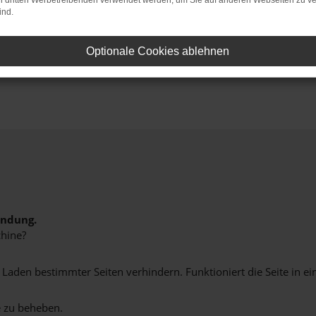
on dritten Werbetreibenden verwendet werden, um Sie auf anderen Webseiten zu ve
ind.
fo
Optionale Cookies ablehnen
Sofort verfügbare Modelle
indung.
hine?
aden bestimmter Seiten verhindern. Funktioniert die Seite in e
 zu beheben.