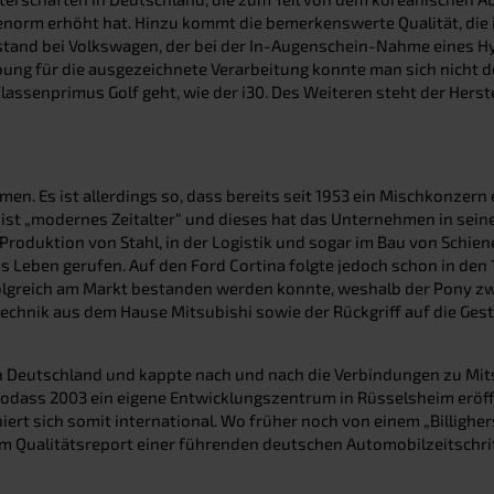
orm erhöht hat. Hinzu kommt die bemerkenswerte Qualität, die 
stand bei Volkswagen, der bei der In-Augenschein-Nahme eines Hy
ung für die ausgezeichnete Verarbeitung konnte man sich nicht den
assenprimus Golf geht, wie der i30. Des Weiteren steht der Herste
hmen. Es ist allerdings so, dass bereits seit 1953 ein Mischkonzer
st „modernes Zeitalter“ und dieses hat das Unternehmen in seine
 Produktion von Stahl, in der Logistik und sogar im Bau von Schie
Leben gerufen. Auf den Ford Cortina folgte jedoch schon in den 
olgreich am Markt bestanden werden konnte, weshalb der Pony zw
nik aus dem Hause Mitsubishi sowie der Rückgriff auf die Gestal
in Deutschland und kappte nach und nach die Verbindungen zu Mits
dass 2003 ein eigene Entwicklungszentrum in Rüsselsheim eröffne
rt sich somit international. Wo früher noch von einem „Billighers
im Qualitätsreport einer führenden deutschen Automobilzeitschrift