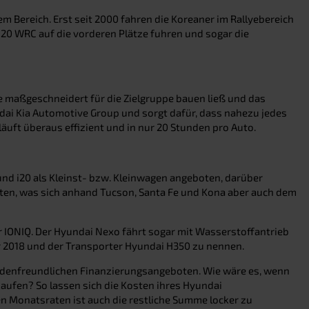
em Bereich. Erst seit 2000 fahren die Koreaner im Rallyebereich
 i20 WRC auf die vorderen Plätze fuhren und sogar die
ge maßgeschneidert für die Zielgruppe bauen ließ und das
ndai Kia Automotive Group und sorgt dafür, dass nahezu jedes
uft überaus effizient und in nur 20 Stunden pro Auto.
und i20 als Kleinst- bzw. Kleinwagen angeboten, darüber
reten, was sich anhand Tucson, Santa Fe und Kona aber auch dem
r IONIQ. Der Hyundai Nexo fährt sogar mit Wasserstoffantrieb
ahr 2018 und der Transporter Hyundai H350 zu nennen.
denfreundlichen Finanzierungsangeboten. Wie wäre es, wenn
ufen? So lassen sich die Kosten ihres Hyundai
n Monatsraten ist auch die restliche Summe locker zu