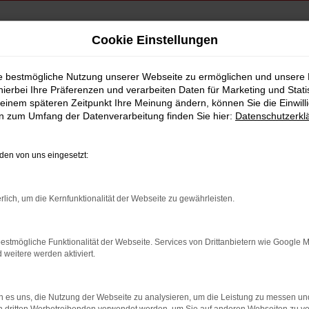
Cookie Einstellungen
nzieren | Lieferservice nach Rosenheim
ie bestmögliche Nutzung unserer Webseite zu ermöglichen und unsere
hierbei Ihre Präferenzen und verarbeiten Daten für Marketing und Stati
agen kaufen, leasen
einem späteren Zeitpunkt Ihre Meinung ändern, können Sie die Einwillig
en zum Umfang der Datenverarbeitung finden Sie hier:
Datenschutzerkl
h Rosenheim
en von uns eingesetzt:
ät für Rosenheim: der Hyundai Geb
rlich, um die Kernfunktionalität der Webseite zu gewährleisten.
anglebige Qualität mit dem Gütesiegel eines Top-Herstellers. Egal
 von Rosenheim sicher und zuverlässig unterwegs sind. Wir vom 
estmögliche Funktionalität der Webseite. Services von Drittanbietern wie Google 
iges Auto ohne böse Überraschungen. Dafür bürgen unsere erfahr
eitere werden aktiviert.
hleißerscheinungen fachkundig beseitigen. Wenden Sie sich an Ih
 ausgestatteten und lackierten Hyundai Gebrauchtwagen.
 es uns, die Nutzung der Webseite zu analysieren, um die Leistung zu messen u