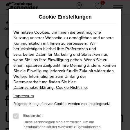
0
Zum
MENÜ
Standorte
Favoriten
Hauptinhalt
Cookie Einstellungen
springen
Startseite
Rosenheim
CUPRA
CUPRA Ateca
CUPRA Ateca
Gebrauchtwagen kaufen, leasen, finanzieren | Lieferservice nach Rosenheim
Wir nutzen Cookies, um Ihnen die bestmögliche
Nutzung unserer Webseite zu ermöglichen und unsere
Kommunikation mit Ihnen zu verbessern. Wir
CUPRA Ateca
berücksichtigen hierbei Ihre Präferenzen und
verarbeiten Daten für Marketing und Statistiken nur,
wenn Sie uns Ihre Einwilligung geben. Wenn Sie zu
Gebrauchtwagen
einem späteren Zeitpunkt Ihre Meinung ändern, können
Sie die Einwilligung jederzeit für die Zukunft widerrufen.
Weitere Informationen zum Umfang der
kaufen, leasen,
Datenverarbeitung finden Sie hier:
Datenschutzerklärung
,
Cookie-Richtlinie
.
finanzieren |
Impressum
Folgende Kategorien von Cookies werden von uns eingesetzt:
Lieferservice nach
Essentiell
Diese Technologien sind erforderlich, um die
Kernfunktionalität der Webseite zu gewährleisten.