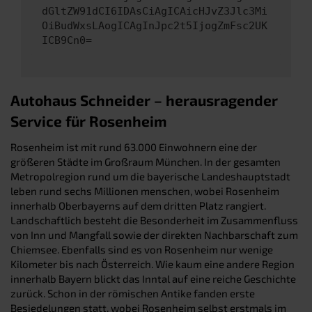
dGltZW91dCI6IDAsCiAgICAicHJvZ3Jlc3Mi
OiBudWxsLAogICAgInJpc2t5IjogZmFsc2UK
ICB9Cn0=
Autohaus Schneider – herausragender
Service für Rosenheim
Rosenheim ist mit rund 63.000 Einwohnern eine der
größeren Städte im Großraum München. In der gesamten
Metropolregion rund um die bayerische Landeshauptstadt
leben rund sechs Millionen menschen, wobei Rosenheim
innerhalb Oberbayerns auf dem dritten Platz rangiert.
Landschaftlich besteht die Besonderheit im Zusammenfluss
von Inn und Mangfall sowie der direkten Nachbarschaft zum
Chiemsee. Ebenfalls sind es von Rosenheim nur wenige
Kilometer bis nach Österreich. Wie kaum eine andere Region
innerhalb Bayern blickt das Inntal auf eine reiche Geschichte
zurück. Schon in der römischen Antike fanden erste
Besiedelungen statt, wobei Rosenheim selbst erstmals im