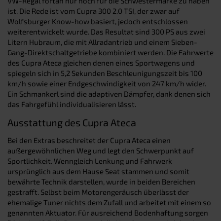
VW-Regal fortan nur noch für die Schwestermarke zu haben
ist. Die Rede ist vom Cupra 300 2.0 TSI, der zwar auf
Wolfsburger Know-how basiert, jedoch entschlossen
weiterentwickelt wurde. Das Resultat sind 300 PS aus zwei
Litern Hubraum, die mit Allradantrieb und einem Sieben-
Gang-Direktschaltgetriebe kombiniert werden. Die Fahrwerte
des Cupra Ateca gleichen denen eines Sportwagens und
spiegeln sich in 5,2 Sekunden Beschleunigungszeit bis 100
km/h sowie einer Endgeschwindigkeit von 247 km/h wider.
Ein Schmankerl sind die adaptiven Dämpfer, dank denen sich
das Fahrgefühl individualisieren lässt.
Ausstattung des Cupra Ateca
Bei den Extras beschreitet der Cupra Ateca einen
außergewöhnlichen Weg und legt den Schwerpunkt auf
Sportlichkeit. Wenngleich Lenkung und Fahrwerk
ursprünglich aus dem Hause Seat stammen und somit
bewährte Technik darstellen, wurde in beiden Bereichen
gestrafft. Selbst beim Motorengeräusch überlässt der
ehemalige Tuner nichts dem Zufall und arbeitet mit einem so
genannten Aktuator. Für ausreichend Bodenhaftung sorgen