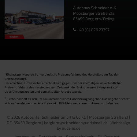
Autohaus Schneider e. K.
Moosburger Straße 21a
85459 Berglern/Erding
+49 (0) 876 23397
1
Ehemaliger Neupreis (Unverbindliche Preisempfehlung des Herstellers am Tag der
Erstzulassung).
Der errechnete Preisvorteil errechnet sich gegenüber der ehemaligen, unverbindlichen
Preisempfehlung des Herstellers zum Zeitpunkt der Erstzulassung (Neupreis) zzgl.
Überführungskosten und dem aktuellen Angebotspreis.
2
Hierbei handelt es sich um ein unverbindliches Finanzierungsangebot. Das Angebot richtet
sich an Einzelabnehmer. Alle Preise inkl. 19% Mehrwertsteuer. Irrtümer vorbehalten.
© 2026 Autocenter Schneider GmbH & Co.KG | Moosburger Straße 21 |
DE-85459 Berglern | berglern@schneider.hyundaimail.de |
Webdesign
by audaris.de
Impressum
Datenschutz
Barrierefreiheit
EU-Data Act