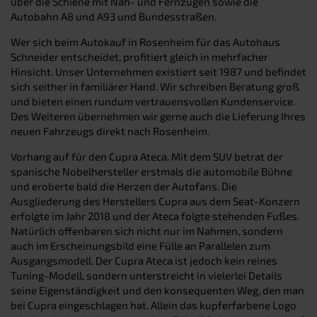
über die Schiene mit Nah- und Fernzügen sowie die
Autobahn A8 und A93 und Bundesstraßen.
Wer sich beim Autokauf in Rosenheim für das Autohaus
Schneider entscheidet, profitiert gleich in mehrfacher
Hinsicht. Unser Unternehmen existiert seit 1987 und befindet
sich seither in familiärer Hand. Wir schreiben Beratung groß
und bieten einen rundum vertrauensvollen Kundenservice.
Des Weiteren übernehmen wir gerne auch die Lieferung Ihres
neuen Fahrzeugs direkt nach Rosenheim.
Vorhang auf für den Cupra Ateca. Mit dem SUV betrat der
spanische Nobelhersteller erstmals die automobile Bühne
und eroberte bald die Herzen der Autofans. Die
Ausgliederung des Herstellers Cupra aus dem Seat-Konzern
erfolgte im Jahr 2018 und der Ateca folgte stehenden Fußes.
Natürlich offenbaren sich nicht nur im Nahmen, sondern
auch im Erscheinungsbild eine Fülle an Parallelen zum
Ausgangsmodell. Der Cupra Ateca ist jedoch kein reines
Tuning-Modell, sondern unterstreicht in vielerlei Details
seine Eigenständigkeit und den konsequenten Weg, den man
bei Cupra eingeschlagen hat. Allein das kupferfarbene Logo