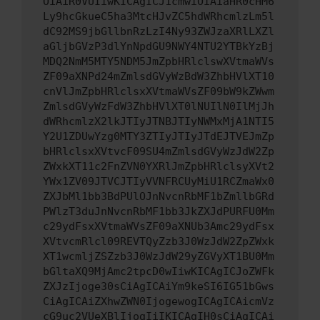
OiAiR0VUIiwKICAgICJ1cmwiOiAiaHR0cHM6
Ly9hcGkueC5ha3MtcHJvZC5hdWRhcmlzLm5l
dC92MS9jbGllbnRzLzI4Ny93ZWJzaXRlLXZl
aGljbGVzP3dlYnNpdGU9NWY4NTU2YTBkYzBj
MDQ2NmM5MTY5NDM5JmZpbHRlclswXVtmaWVs
ZF09aXNPd24mZmlsdGVyWzBdW3ZhbHVlXT10
cnVlJmZpbHRlclsxXVtmaWVsZF09bW9kZWwm
ZmlsdGVyWzFdW3ZhbHVlXT0lNUIlN0IlMjJh
dWRhcmlzX2lkJTIyJTNBJTIyNWMxMjA1NTI5
Y2U1ZDUwYzg0MTY3ZTIyJTIyJTdEJTVEJmZp
bHRlclsxXVtvcF09SU4mZmlsdGVyWzJdW2Zp
ZWxkXT11c2FnZVN0YXRlJmZpbHRlclsyXVt2
YWx1ZV09JTVCJTIyVVNFRCUyMiU1RCZmaWx0
ZXJbMl1bb3BdPUlOJnNvcnRbMF1bZmllbGRd
PWlzT3duJnNvcnRbMF1bb3JkZXJdPURFU0Mm
c29ydFsxXVtmaWVsZF09aXNUb3Amc29ydFsx
XVtvcmRlcl09REVTQyZzb3J0WzJdW2ZpZWxk
XT1wcmljZSZzb3J0WzJdW29yZGVyXT1BU0Mm
bGltaXQ9MjAmc2tpcD0wIiwKICAgICJoZWFk
ZXJzIjoge30sCiAgICAiYm9keSI6IG51bGws
CiAgICAiZXhwZWN0IjogewogICAgICAicmVz
cG9uc2VUeXBlIjogIiIKICAgIH0sCiAgICAi