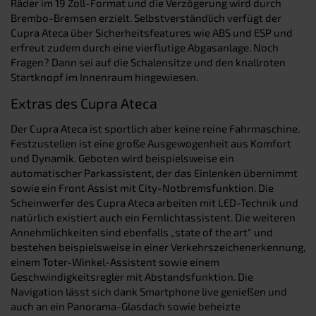
Räder im 19 Zoll-Format und die Verzögerung wird durch
Brembo-Bremsen erzielt. Selbstverständlich verfügt der
Cupra Ateca über Sicherheitsfeatures wie ABS und ESP und
erfreut zudem durch eine vierflutige Abgasanlage. Noch
Fragen? Dann sei auf die Schalensitze und den knallroten
Startknopf im Innenraum hingewiesen.
Extras des Cupra Ateca
Der Cupra Ateca ist sportlich aber keine reine Fahrmaschine.
Festzustellen ist eine große Ausgewogenheit aus Komfort
und Dynamik. Geboten wird beispielsweise ein
automatischer Parkassistent, der das Einlenken übernimmt
sowie ein Front Assist mit City-Notbremsfunktion. Die
Scheinwerfer des Cupra Ateca arbeiten mit LED-Technik und
natürlich existiert auch ein Fernlichtassistent. Die weiteren
Annehmlichkeiten sind ebenfalls „state of the art“ und
bestehen beispielsweise in einer Verkehrszeichenerkennung,
einem Toter-Winkel-Assistent sowie einem
Geschwindigkeitsregler mit Abstandsfunktion. Die
Navigation lässt sich dank Smartphone live genießen und
auch an ein Panorama-Glasdach sowie beheizte