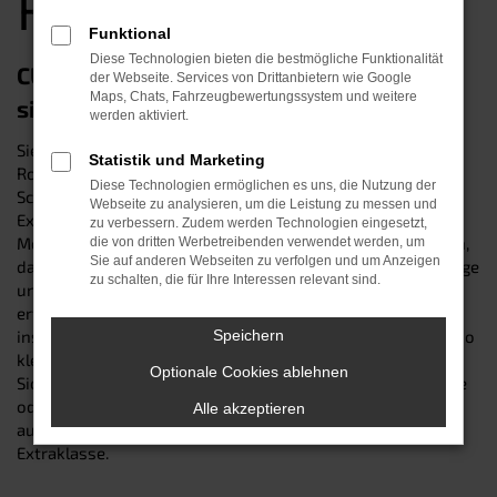
Rosenheim
Funktional
Diese Technologien bieten die bestmögliche Funktionalität
CUPRA Ateca Gebrauchtwagen – eine
der Webseite. Services von Drittanbietern wie Google
Maps, Chats, Fahrzeugbewertungssystem und weitere
sichere Wahl in Rosenheim
werden aktiviert.
Sie suchen nach einem CUPRA Ateca Gebrauchtwagen in
Statistik und Marketing
Rosenheim? Dann sind Sie genau richtig im Autohaus
Diese Technologien ermöglichen es uns, die Nutzung der
Schneider: Wir sind seit über 30 Jahren Ihr zuverlässiger
Webseite zu analysieren, um die Leistung zu messen und
Experte beim Autokauf – und kennen die Vorzüge des
zu verbessern. Zudem werden Technologien eingesetzt,
Modells seit vielen Generationen. Unsere Kfz-Profis wissen,
die von dritten Werbetreibenden verwendet werden, um
Sie auf anderen Webseiten zu verfolgen und um Anzeigen
dass der gute Name des Herstellers für besonders langlebige
zu schalten, die für Ihre Interessen relevant sind.
und zuverlässige Fahrzeuge bürgt. Dennoch prüft unser
erfahrener Werkstattservice jeden angekauften Wagen bis
ins kleinste Detail und beseitigt im Bedarfsfall jeden noch so
Speichern
kleinen Verschleiß – damit Sie in jedem Fall auf Nummer
Optionale Cookies ablehnen
Sicher gehen. Besuchen Sie uns an einem unserer Standorte
oder online und sichern Sie sich einen perfekt
Alle akzeptieren
ausgestatteten CUPRA Ateca Gebrauchtwagen der
Extraklasse.