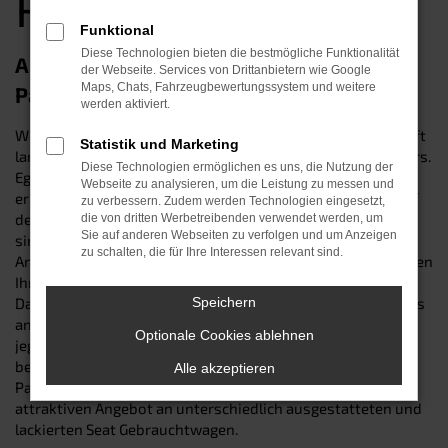
Passau
Funktional
Diese Technologien bieten die bestmögliche Funktionalität
Alltagsbewährte Automobil-Qualität für
der Webseite. Services von Drittanbietern wie Google
Maps, Chats, Fahrzeugbewertungssystem und weitere
Passau: der Seat Gebrauchtwagen
werden aktiviert.
Wer sich für einen Seat -Gebrauchtwagen entscheidet, kauft
Statistik und Marketing
langlebige Qualität mit dem Gütesiegel eines Top-Herstellers.
Diese Technologien ermöglichen es uns, die Nutzung der
Egal, ob Sie ein jüngeres oder älteres Modell wählen – sie
Webseite zu analysieren, um die Leistung zu messen und
erhalten immer ein hochwertiges Fahrzeug, mit dem sie auf
zu verbessern. Zudem werden Technologien eingesetzt,
den Straßen von Passau sicher und zuverlässig unterwegs
die von dritten Werbetreibenden verwendet werden, um
Sie auf anderen Webseiten zu verfolgen und um Anzeigen
sind. Wir vom Autohaus-Schneider sind ihr bewährter
zu schalten, die für Ihre Interessen relevant sind.
Ansprechpartner für Seat Gebrauchtwagen – und garantieren
Ihnen ein erstklassiges Auto ohne böse Überraschungen.
Dafür bürgen unsere erfahrenen Werkstatt-Profis, die jedes
Speichern
angekaufte Fahrzeuge penibel in Augenschein nehmen und
Optionale Cookies ablehnen
jegliche Mängel oder Verschleißerscheinungen fachkundig
beseitigen. Wenden Sie sich an Ihren Vertrauenshändler in
Alle akzeptieren
Passau und wählen Sie Ihr Wunschauto aus einem
attraktiven Angebot an unterschiedlich ausgestatteten und
lackierten Seat Gebrauchtwagen.