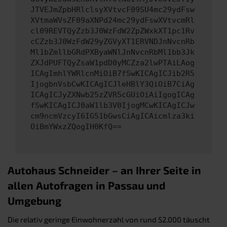
JTVEJmZpbHRlclsyXVtvcF09SU4mc29ydFsw
XVtmaWVsZF09aXNPd24mc29ydFswXVtvcmRl
cl09REVTQyZzb3J0WzFdW2ZpZWxkXT1pc1Rv
cCZzb3J0WzFdW29yZGVyXT1ERVNDJnNvcnRb
Ml1bZmllbGRdPXByaWNlJnNvcnRbMl1bb3Jk
ZXJdPUFTQyZsaW1pdD0yMCZza2lwPTAiLAog
ICAgImhlYWRlcnMiOiB7fSwKICAgICJib2R5
IjogbnVsbCwKICAgICJleHBlY3QiOiB7CiAg
ICAgICJyZXNwb25zZVR5cGUiOiAiIgogICAg
fSwKICAgICJ0aW1lb3V0IjogMCwKICAgICJw
cm9ncmVzcyI6IG51bGwsCiAgICAicmlza3ki
OiBmYWxzZQogIH0KfQ==
Autohaus Schneider – an Ihrer Seite in
allen Autofragen in Passau und
Umgebung
Die relativ geringe Einwohnerzahl von rund 52.000 täuscht