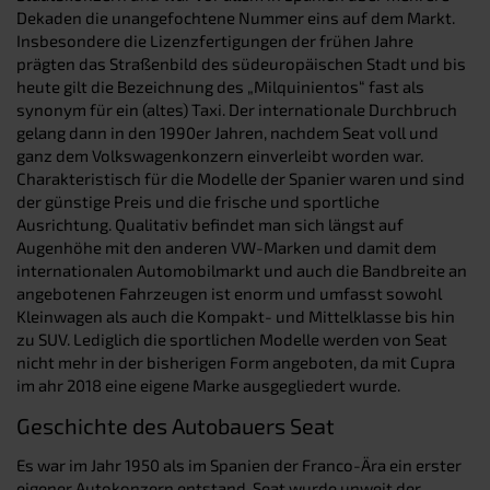
Dekaden die unangefochtene Nummer eins auf dem Markt.
Insbesondere die Lizenzfertigungen der frühen Jahre
prägten das Straßenbild des südeuropäischen Stadt und bis
heute gilt die Bezeichnung des „Milquinientos“ fast als
synonym für ein (altes) Taxi. Der internationale Durchbruch
gelang dann in den 1990er Jahren, nachdem Seat voll und
ganz dem Volkswagenkonzern einverleibt worden war.
Charakteristisch für die Modelle der Spanier waren und sind
der günstige Preis und die frische und sportliche
Ausrichtung. Qualitativ befindet man sich längst auf
Augenhöhe mit den anderen VW-Marken und damit dem
internationalen Automobilmarkt und auch die Bandbreite an
angebotenen Fahrzeugen ist enorm und umfasst sowohl
Kleinwagen als auch die Kompakt- und Mittelklasse bis hin
zu SUV. Lediglich die sportlichen Modelle werden von Seat
nicht mehr in der bisherigen Form angeboten, da mit Cupra
im ahr 2018 eine eigene Marke ausgegliedert wurde.
Geschichte des Autobauers Seat
Es war im Jahr 1950 als im Spanien der Franco-Ära ein erster
eigener Autokonzern entstand. Seat wurde unweit der