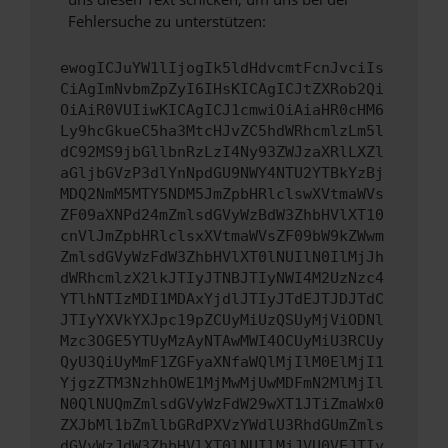
Fehlersuche zu unterstützen:
ewogICJuYW1lIjogIk5ldHdvcmtFcnJvciIs
CiAgImNvbmZpZyI6IHsKICAgICJtZXRob2Qi
OiAiR0VUIiwKICAgICJ1cmwiOiAiaHR0cHM6
Ly9hcGkueC5ha3MtcHJvZC5hdWRhcmlzLm5l
dC92MS9jbGllbnRzLzI4Ny93ZWJzaXRlLXZl
aGljbGVzP3dlYnNpdGU9NWY4NTU2YTBkYzBj
MDQ2NmM5MTY5NDM5JmZpbHRlclswXVtmaWVs
ZF09aXNPd24mZmlsdGVyWzBdW3ZhbHVlXT10
cnVlJmZpbHRlclsxXVtmaWVsZF09bW9kZWwm
ZmlsdGVyWzFdW3ZhbHVlXT0lNUIlN0IlMjJh
dWRhcmlzX2lkJTIyJTNBJTIyNWI4M2UzNzc4
YTlhNTIzMDI1MDAxYjdlJTIyJTdEJTJDJTdC
JTIyYXVkYXJpc19pZCUyMiUzQSUyMjViODNl
Mzc3OGE5YTUyMzAyNTAwMWI4OCUyMiU3RCUy
QyU3QiUyMmF1ZGFyaXNfaWQlMjIlM0ElMjI1
YjgzZTM3NzhhOWE1MjMwMjUwMDFmN2MlMjIl
N0QlNUQmZmlsdGVyWzFdW29wXT1JTiZmaWx0
ZXJbMl1bZmllbGRdPXVzYWdlU3RhdGUmZmls
dGVyWzJdW3ZhbHVlXT0lNUIlMjJVU0VEJTIy