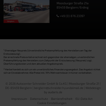
Moosburger Straße 21a
85459 Berglern/Erding
+49 (0) 876 23397
1
Ehemaliger Neupreis (Unverbindliche Preisempfehlung des Herstellers am Tag der
Erstzulassung).
Der errechnete Preisvorteil errechnet sich gegenüber der ehemaligen, unverbindlichen
Preisempfehlung des Herstellers zum Zeitpunkt der Erstzulassung (Neupreis) zzgl.
Überführungskosten und dem aktuellen Angebotspreis.
2
Hierbei handelt es sich um ein unverbindliches Finanzierungsangebot. Das Angebot richtet
sich an Einzelabnehmer. Alle Preise inkl. 19% Mehrwertsteuer. Irrtümer vorbehalten.
© 2026 Autocenter Schneider GmbH & Co.KG | Moosburger Straße 21 |
DE-85459 Berglern | berglern@schneider.hyundaimail.de |
Webdesign
by audaris.de
Impressum
Datenschutz
Barrierefreiheit
EU-Data Act
Cookie Einstellungen