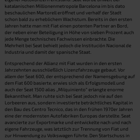
katalanischen Millionenmetropole Barcelona im bis dato
beschaulichen Martorell eröffnet und verhalf der Stadt
schon bald zu erheblichem Wachstum. Bereits in den ersten
Jahren hatte man mit Fiat einen potenten Partner an Bord,
der neben einer Beteiligung in Höhe von sieben Prozent auch
jede Menge technisches Fachwissen einbrachte. Die
Mehrheit bei Seat behielt jedoch die Institución Nacional de
Industria und damit der spanische Staat.
Entsprechend der Allianz mit Fiat wurden in den ersten
Jahrzehnten ausschließlich Lizenzfahrzeuge gebaut. Vor
allem der Seat 600, der entsprechend der Namensgebung auf
dem Fiat 600 basierte, erwies sich als Erfolgsmodell und
auch der Seat 1500 alias „Milquiniento“ erlangte enorme
Bekanntheit. Man ruhte sich bei Seat jedoch nie auf den
Lorbeeren aus, sondern investierte beträchtliches Kapital in
den Bau des Centro Tecnico, das in den frühen 1970er Jahren
eine der modernsten Autofabriken Europas darstellte. Seat
avancierte zur Exportmarke und entwickelte nach und nach
eigene Fahrzeuge, was letztlich zur Trennung von Fiat und
zur Hinwendung zu Volkswagen führte. Den Startschuss in