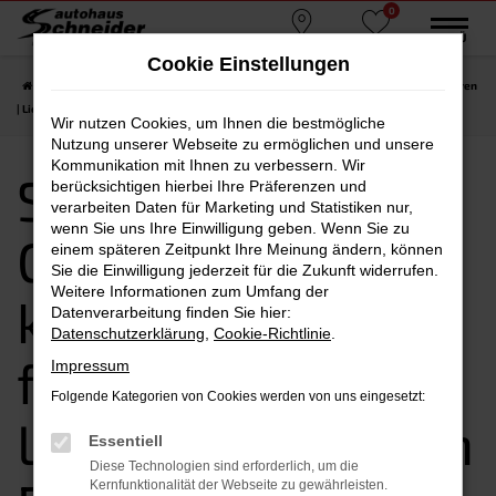
0
Zum
MENÜ
Standorte
Favoriten
Hauptinhalt
Cookie Einstellungen
springen
Startseite
Passau
Seat
Seat Gebrauchtwagen kaufen, leasen, finanzieren
| Lieferservice nach Passau
Wir nutzen Cookies, um Ihnen die bestmögliche
Nutzung unserer Webseite zu ermöglichen und unsere
Kommunikation mit Ihnen zu verbessern. Wir
Seat
berücksichtigen hierbei Ihre Präferenzen und
verarbeiten Daten für Marketing und Statistiken nur,
wenn Sie uns Ihre Einwilligung geben. Wenn Sie zu
Gebrauchtwagen
einem späteren Zeitpunkt Ihre Meinung ändern, können
Sie die Einwilligung jederzeit für die Zukunft widerrufen.
Weitere Informationen zum Umfang der
kaufen, leasen,
Datenverarbeitung finden Sie hier:
Datenschutzerklärung
,
Cookie-Richtlinie
.
finanzieren |
Impressum
Folgende Kategorien von Cookies werden von uns eingesetzt:
Lieferservice nach
Essentiell
Diese Technologien sind erforderlich, um die
Kernfunktionalität der Webseite zu gewährleisten.