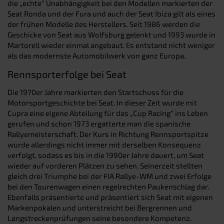
die „echte“ Unabhängigkeit bei den Modellen markierten der
Seat Ronda und der Fura und auch der Seat Ibiza gilt als eines
der frühen Modelle des Herstellers. Seit 1986 werden die
Geschicke von Seat aus Wolfsburg gelenkt und 1993 wurde in
Martorell wieder einmal angebaut. Es entstand nicht weniger
als das modernste Automobilwerk von ganz Europa.
Rennsporterfolge bei Seat
Die 1970er Jahre markierten den Startschuss für die
Motorsportgeschichte bei Seat. In dieser Zeit wurde mit
Cupra eine eigene Abteilung für das „Cup Racing“ ins Leben
gerufen und schon 1973 ergatterte man die spanische
Rallyemeisterschaft. Der Kurs in Richtung Rennsportspitze
wurde allerdings nicht immer mit derselben Konsequenz
verfolgt, sodass es bis in die 1990er Jahre dauert, um Seat
wieder auf vorderen Plätzen zu sehen. Seinerzeit stellten
gleich drei Triumphe bei der FIA Rallye-WM und zwei Erfolge
bei den Tourenwagen einen regelrechten Paukenschlag dar.
Ebenfalls präsentierte und präsentiert sich Seat mit eigenen
Markenpokalen und unterstreicht bei Bergrennen und
Langstreckenprüfungen seine besondere Kompetenz.