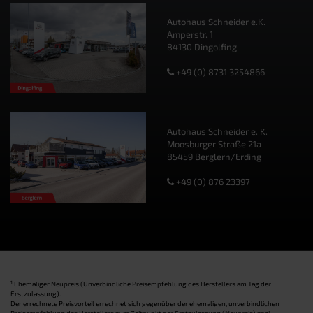
Autohaus Schneider e.K.
Amperstr. 1
84130 Dingolfing
+49 (0) 8731 3254866
Autohaus Schneider e. K.
Moosburger Straße 21a
85459 Berglern/Erding
+49 (0) 876 23397
1
Ehemaliger Neupreis (Unverbindliche Preisempfehlung des Herstellers am Tag der
Erstzulassung).
Der errechnete Preisvorteil errechnet sich gegenüber der ehemaligen, unverbindlichen