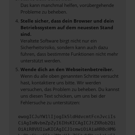
Das kann manchmal helfen, vorübergehende
Probleme zu beheben.
Stelle sicher, dass dein Browser und dein
Betriebssystem auf dem neuesten Stand
sind.
Veraltete Software birgt nicht nur ein
Sicherheitsrisiko, sondern kann auch dazu
führen, dass bestimmte Funktionen nicht mehr
unterstützt werden.
Wende dich an den Webseitenbetreiber.
Wenn du alle oben genannten Schritte versucht
hast, kontaktiere uns bitte. Wir werden
versuchen, das Problem zu beheben. Du kannst
uns diesen Text schicken, um uns bei der
Fehlersuche zu unterstützen:
ewogICJuYW1lIjogIk5ldHdvcmtFcnJvciIs
CiAgImNvbmZpZyI6IHsKICAgICJtZXRob2Qi
OiAiR0VUIiwKICAgICJ1cmwiOiAiaHR0cHM6