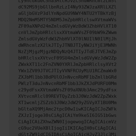
Ly9hcGkueC5ha3MtcHJvZC5hdWRhcmlzLm5l
dC92MS9jbGllbnRzLzI4Ny93ZWJzaXRlLXZl
aGljbGVzP3dlYnNpdGU9NWY4NTU2YTBkYzBj
MDQ2NmM5MTY5NDM5JmZpbHRlclswXVtmaWVs
ZF09aXNPd24mZmlsdGVyWzBdW3ZhbHVlXT10
cnVlJmZpbHRlclsxXVtmaWVsZF09bW9kZWwm
ZmlsdGVyWzFdW3ZhbHVlXT0lNUIlN0IlMjJh
dWRhcmlzX2lkJTIyJTNBJTIyNWJiYjE3MWNh
NzZjMjgzMjgzNDQyNzQ4JTIyJTdEJTVEJmZp
bHRlclsxXVtvcF09SU4mZmlsdGVyWzJdW2Zp
ZWxkXT11c2FnZVN0YXRlJmZpbHRlclsyXVt2
YWx1ZV09JTVCJTIyVVNFRCUyMiU1RCZmaWx0
ZXJbMl1bb3BdPUlOJnNvcnRbMF1bZmllbGRd
PWlzT3duJnNvcnRbMF1bb3JkZXJdPURFU0Mm
c29ydFsxXVtmaWVsZF09aXNUb3Amc29ydFsx
XVtvcmRlcl09REVTQyZzb3J0WzJdW2ZpZWxk
XT1wcmljZSZzb3J0WzJdW29yZGVyXT1BU0Mm
bGltaXQ9MjAmc2tpcD0wIiwKICAgICJoZWFk
ZXJzIjoge30sCiAgICAiYm9keSI6IG51bGws
CiAgICAiZXhwZWN0IjogewogICAgICAicmVz
cG9uc2VUeXBlIjogIiIKICAgIH0sCiAgICAi
dGltZW91dCI6IDAsCiAgICAicHJvZ3Jlc3Mi