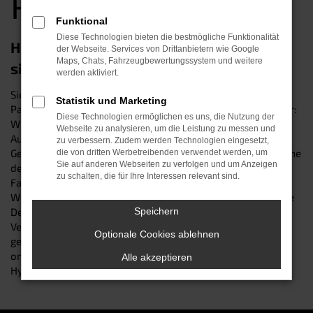
Passau
Funktional
Diese Technologien bieten die bestmögliche Funktionalität
Hyundai NEXO Gebrauchtwagen – eine
der Webseite. Services von Drittanbietern wie Google
Maps, Chats, Fahrzeugbewertungssystem und weitere
sichere Wahl in Passau
werden aktiviert.
Sie suchen nach einem Hyundai NEXO Gebrauchtwagen in
Statistik und Marketing
Passau? Dann sind Sie genau richtig im Autohaus Schneider:
Diese Technologien ermöglichen es uns, die Nutzung der
Wir sind seit über 30 Jahren Ihr zuverlässiger Experte beim
Webseite zu analysieren, um die Leistung zu messen und
Autokauf – und kennen die Vorzüge des Modells seit vielen
zu verbessern. Zudem werden Technologien eingesetzt,
Generationen. Unsere Kfz-Profis wissen, dass der gute Name
die von dritten Werbetreibenden verwendet werden, um
Sie auf anderen Webseiten zu verfolgen und um Anzeigen
des Herstellers für besonders langlebige und zuverlässige
zu schalten, die für Ihre Interessen relevant sind.
Fahrzeuge bürgt. Dennoch prüft unser erfahrener
Werkstattservice jeden angekauften Wagen bis ins kleinste
Detail und beseitigt im Bedarfsfall jeden noch so kleinen
Speichern
Verschleiß – damit Sie in jedem Fall auf Nummer Sicher
Optionale Cookies ablehnen
gehen. Besuchen Sie uns an einem unserer Standorte oder
online und sichern Sie sich einen perfekt ausgestatteten
Alle akzeptieren
Hyundai NEXO Gebrauchtwagen der Extraklasse.