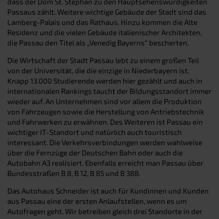
dass der Dom St. Stephan zu den Hauptsehenswürdigkeiten
Passaus zählt. Weitere wichtige Gebäude der Stadt sind das
Lamberg-Palais und das Rathaus. Hinzu kommen die Alte
Residenz und die vielen Gebäude italienischer Architekten,
die Passau den Titel als „Venedig Bayerns“ bescherten.
Die Wirtschaft der Stadt Passau lebt zu einem großen Teil
von der Universität, die die einzige in Niederbayern ist.
Knapp 13.000 Studierende werden hier gezählt und auch in
internationalen Rankings taucht der Bildungsstandort immer
wieder auf. An Unternehmen sind vor allem die Produktion
von Fahrzeugen sowie die Herstellung von Antriebstechnik
und Fahrwerken zu erwähnen. Des Weiteren ist Passau ein
wichtiger IT-Standort und natürlich auch touristisch
interessant. Die Verkehrsverbindungen werden wahlweise
über die Fernzüge der Deutschen Bahn oder auch die
Autobahn A3 realisiert. Ebenfalls erreicht man Passau über
Bundesstraßen B 8, B 12, B 85 und B 388.
Das Autohaus Schneider ist auch für Kundinnen und Kunden
aus Passau eine der ersten Anlaufstellen, wenn es um
Autofragen geht. Wir betreiben gleich drei Standorte in der