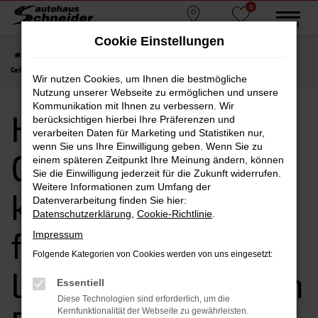
0
Zum
MENÜ
Standorte
Favoriten
Hauptinhalt
Cookie Einstellungen
springen
Startseite
Passau
Hyundai
Hyundai NEXO
Hyundai NEXO
Gebrauchtwagen kaufen, leasen, finanzieren | Lieferservice nach Passau
Wir nutzen Cookies, um Ihnen die bestmögliche
Nutzung unserer Webseite zu ermöglichen und unsere
Kommunikation mit Ihnen zu verbessern. Wir
Hyundai NEXO
berücksichtigen hierbei Ihre Präferenzen und
verarbeiten Daten für Marketing und Statistiken nur,
wenn Sie uns Ihre Einwilligung geben. Wenn Sie zu
Gebrauchtwagen
einem späteren Zeitpunkt Ihre Meinung ändern, können
Sie die Einwilligung jederzeit für die Zukunft widerrufen.
Weitere Informationen zum Umfang der
kaufen, leasen,
Datenverarbeitung finden Sie hier:
Datenschutzerklärung
,
Cookie-Richtlinie
.
finanzieren |
Impressum
Folgende Kategorien von Cookies werden von uns eingesetzt:
Lieferservice nach
Essentiell
Diese Technologien sind erforderlich, um die
Kernfunktionalität der Webseite zu gewährleisten.