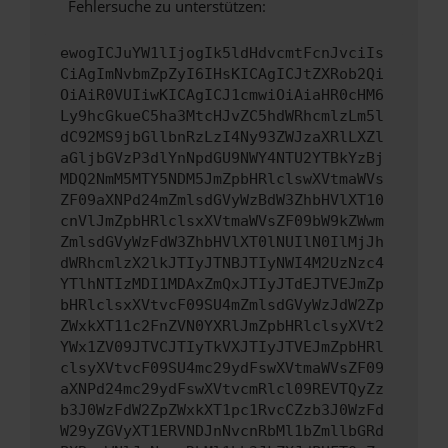
Fehlersuche zu unterstützen:
ewogICJuYW1lIjogIk5ldHdvcmtFcnJvciIs
CiAgImNvbmZpZyI6IHsKICAgICJtZXRob2Qi
OiAiR0VUIiwKICAgICJ1cmwiOiAiaHR0cHM6
Ly9hcGkueC5ha3MtcHJvZC5hdWRhcmlzLm5l
dC92MS9jbGllbnRzLzI4Ny93ZWJzaXRlLXZl
aGljbGVzP3dlYnNpdGU9NWY4NTU2YTBkYzBj
MDQ2NmM5MTY5NDM5JmZpbHRlclswXVtmaWVs
ZF09aXNPd24mZmlsdGVyWzBdW3ZhbHVlXT10
cnVlJmZpbHRlclsxXVtmaWVsZF09bW9kZWwm
ZmlsdGVyWzFdW3ZhbHVlXT0lNUIlN0IlMjJh
dWRhcmlzX2lkJTIyJTNBJTIyNWI4M2UzNzc4
YTlhNTIzMDI1MDAxZmQxJTIyJTdEJTVEJmZp
bHRlclsxXVtvcF09SU4mZmlsdGVyWzJdW2Zp
ZWxkXT11c2FnZVN0YXRlJmZpbHRlclsyXVt2
YWx1ZV09JTVCJTIyTkVXJTIyJTVEJmZpbHRl
clsyXVtvcF09SU4mc29ydFswXVtmaWVsZF09
aXNPd24mc29ydFswXVtvcmRlcl09REVTQyZz
b3J0WzFdW2ZpZWxkXT1pc1RvcCZzb3J0WzFd
W29yZGVyXT1ERVNDJnNvcnRbMl1bZmllbGRd