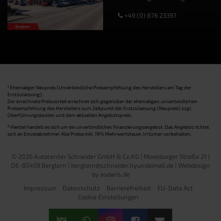
+49 (0) 876 23397
1
Ehemaliger Neupreis (Unverbindliche Preisempfehlung des Herstellers am Tag der
Erstzulassung).
Der errechnete Preisvorteil errechnet sich gegenüber der ehemaligen, unverbindlichen
Preisempfehlung des Herstellers zum Zeitpunkt der Erstzulassung (Neupreis) zzgl.
Überführungskosten und dem aktuellen Angebotspreis.
2
Hierbei handelt es sich um ein unverbindliches Finanzierungsangebot. Das Angebot richtet
sich an Einzelabnehmer. Alle Preise inkl. 19% Mehrwertsteuer. Irrtümer vorbehalten.
© 2026 Autocenter Schneider GmbH & Co.KG | Moosburger Straße 21 |
DE-85459 Berglern | berglern@schneider.hyundaimail.de |
Webdesign
by audaris.de
Impressum
Datenschutz
Barrierefreiheit
EU-Data Act
Cookie Einstellungen