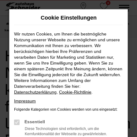
0
Zum
MENÜ
Standorte
Favoriten
Hauptinhalt
Cookie Einstellungen
springen
Startseite
Passau
Hyundai
Hyundai KONA
Hyundai KONA Neuwagen
kaufen, leasen, finanzieren | Lieferservice nach Passau
Wir nutzen Cookies, um Ihnen die bestmögliche
Nutzung unserer Webseite zu ermöglichen und unsere
Kommunikation mit Ihnen zu verbessern. Wir
Hyundai KONA
berücksichtigen hierbei Ihre Präferenzen und
verarbeiten Daten für Marketing und Statistiken nur,
wenn Sie uns Ihre Einwilligung geben. Wenn Sie zu
Neuwagen
einem späteren Zeitpunkt Ihre Meinung ändern, können
Sie die Einwilligung jederzeit für die Zukunft widerrufen.
Weitere Informationen zum Umfang der
kaufen, leasen,
Datenverarbeitung finden Sie hier:
Datenschutzerklärung
,
Cookie-Richtlinie
.
finanzieren |
Impressum
Folgende Kategorien von Cookies werden von uns eingesetzt:
Lieferservice nach
Essentiell
Diese Technologien sind erforderlich, um die
Kernfunktionalität der Webseite zu gewährleisten.