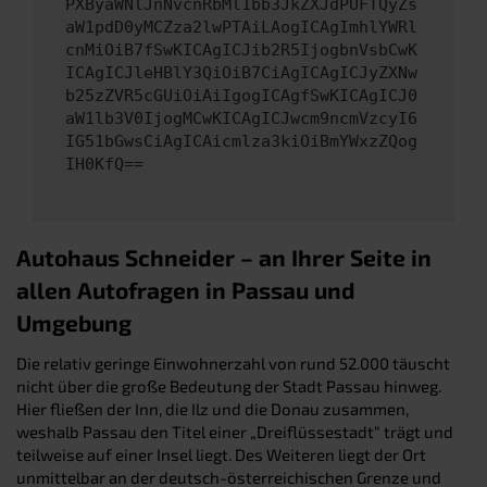
PXByaWNlJnNvcnRbMl1bb3JkZXJdPUFTQyZs
aW1pdD0yMCZza2lwPTAiLAogICAgImhlYWRl
cnMiOiB7fSwKICAgICJib2R5IjogbnVsbCwK
ICAgICJleHBlY3QiOiB7CiAgICAgICJyZXNw
b25zZVR5cGUiOiAiIgogICAgfSwKICAgICJ0
aW1lb3V0IjogMCwKICAgICJwcm9ncmVzcyI6
IG51bGwsCiAgICAicmlza3kiOiBmYWxzZQog
IH0KfQ==
Autohaus Schneider – an Ihrer Seite in
allen Autofragen in Passau und
Umgebung
Die relativ geringe Einwohnerzahl von rund 52.000 täuscht
nicht über die große Bedeutung der Stadt Passau hinweg.
Hier fließen der Inn, die Ilz und die Donau zusammen,
weshalb Passau den Titel einer „Dreiflüssestadt“ trägt und
teilweise auf einer Insel liegt. Des Weiteren liegt der Ort
unmittelbar an der deutsch-österreichischen Grenze und