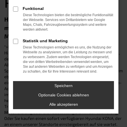
Passau
Funktional
Diese Technologien bieten die bestmögliche Funktionalität
Hyundai KONA Neuwagen in Passau –
der Webseite. Services von Drittanbietern wie Google
Maps, Chats, Fahrzeugbewertungssystem und weitere
maximale Dynamik mit optischem
werden aktiviert.
Mehrwert
Statistik und Marketing
">Hyundai KONA Neuwagen sind auch in Passau ein echtes
Diese Technologien ermöglichen es uns, die Nutzung der
Highlight im Straßenverkehr – und die beste Wahl für jeden,
Webseite zu analysieren, um die Leistung zu messen und
zu verbessern. Zudem werden Technologien eingesetzt,
der sich ultrainnovative Automobiltechnik mit maximaler
die von dritten Werbetreibenden verwendet werden, um
Alltagstauglichkeit wünscht. Träumen auch Sie von einem
Sie auf anderen Webseiten zu verfolgen und um Anzeigen
Spitzenwagen mit hochmodernen Assistenzsystemen, einem
zu schalten, die für Ihre Interessen relevant sind.
ebenso effizienten wie umweltfreundlichem Motor und
einmaligem Fahrkomfort? Dann wenden Sie sich an Ihre Top-
Speichern
Adresse für fabrikfrische Hyundai KONA in Passau. Bei uns
im Autohaus Schneider können Sie Ihre Schöpferlust
Optionale Cookies ablehnen
hemmungslos ausleben und Ihr ganz persönliches
Alle akzeptieren
Traumfahrzeug individuell konfigurieren – von der
Motorisierung über die Ausstattung bis hin zur Lackierung.
Oder Sie kaufen einen sofort verfügbaren Hyundai KONA, der
an einem unserer Standorte einsteigebereit auf sie wartet.