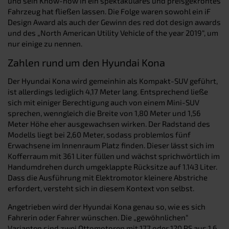
und sein Know-how in ein spektakuläres und preisgekröntes
Fahrzeug hat fließen lassen. Die Folge waren sowohl ein iF
Design Award als auch der Gewinn des red dot design awards
und des „North American Utility Vehicle of the year 2019“, um
nur einige zu nennen.
Zahlen rund um den Hyundai Kona
Der Hyundai Kona wird gemeinhin als Kompakt-SUV geführt,
ist allerdings lediglich 4,17 Meter lang. Entsprechend ließe
sich mit einiger Berechtigung auch von einem Mini-SUV
sprechen, wenngleich die Breite von 1,80 Meter und 1,56
Meter Höhe eher ausgewachsen wirken. Der Radstand des
Modells liegt bei 2,60 Meter, sodass problemlos fünf
Erwachsene im Innenraum Platz finden. Dieser lässt sich im
Kofferraum mit 361 Liter füllen und wächst sprichwörtlich im
Handumdrehen durch umgeklappte Rücksitze auf 1.143 Liter.
Dass die Ausführung mit Elektromotor kleinere Abstriche
erfordert, versteht sich in diesem Kontext von selbst.
Angetrieben wird der Hyundai Kona genau so, wie es sich
Fahrerin oder Fahrer wünschen. Die „gewöhnlichen“
Varianten sind zwei Ottomotoren mit 177 oder 120 PS aus 1,6