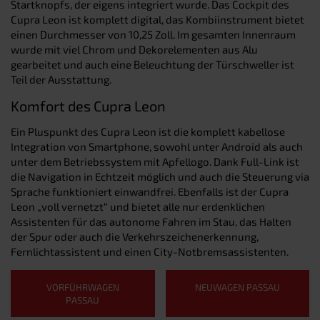
Startknopfs, der eigens integriert wurde. Das Cockpit des
Cupra Leon ist komplett digital, das Kombiinstrument bietet
einen Durchmesser von 10,25 Zoll. Im gesamten Innenraum
wurde mit viel Chrom und Dekorelementen aus Alu
gearbeitet und auch eine Beleuchtung der Türschweller ist
Teil der Ausstattung.
Komfort des Cupra Leon
Ein Pluspunkt des Cupra Leon ist die komplett kabellose
Integration von Smartphone, sowohl unter Android als auch
unter dem Betriebssystem mit Apfellogo. Dank Full-Link ist
die Navigation in Echtzeit möglich und auch die Steuerung via
Sprache funktioniert einwandfrei. Ebenfalls ist der Cupra
Leon „voll vernetzt“ und bietet alle nur erdenklichen
Assistenten für das autonome Fahren im Stau, das Halten
der Spur oder auch die Verkehrszeichenerkennung,
Fernlichtassistent und einen City-Notbremsassistenten.
VORFÜHRWAGEN
NEUWAGEN PASSAU
PASSAU