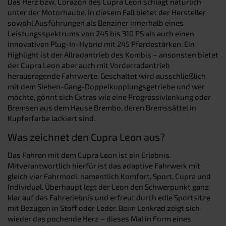
Das Herz bzw. Corazon des Cupra Leon schlägt natürlich
unter der Motorhaube. In diesem Fall bietet der Hersteller
sowohl Ausführungen als Benziner innerhalb eines
Leistungsspektrums von 245 bis 310 PS als auch einen
innovativen Plug-In-Hybrid mit 245 Pferdestärken. Ein
Highlight ist der Allradantrieb des Kombis – ansonsten bietet
der Cupra Leon aber auch mit Vorderradantrieb
herausragende Fahrwerte. Geschaltet wird ausschließlich
mit dem Sieben-Gang-Doppelkupplungsgetriebe und wer
möchte, gönnt sich Extras wie eine Progressivlenkung oder
Bremsen aus dem Hause Brembo, deren Bremssättel in
Kupferfarbe lackiert sind.
Was zeichnet den Cupra Leon aus?
Das Fahren mit dem Cupra Leon ist ein Erlebnis.
Mitverantwortlich hierfür ist das adaptive Fahrwerk mit
gleich vier Fahrmodi, namentlich Komfort, Sport, Cupra und
Individual. Überhaupt legt der Leon den Schwerpunkt ganz
klar auf das Fahrerlebnis und erfreut durch edle Sportsitze
mit Bezügen in Stoff oder Leder. Beim Lenkrad zeigt sich
wieder das pochende Herz – dieses Mal in Form eines