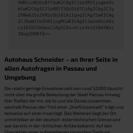
YWRlcnMiOiB7fSwKICAgICJib2R5IjogbnVs
bCwKICAgICJleHBlY3QiOiB7CiAgICAgICJy
ZXNwb25zZVR5cGUiOiAiIgogICAgfSwKICAg
ICJ0aW1lb3V0IjogMCwKICAgICJwcm9ncmVz
cyI6IG51bGwsCiAgICAicmlza3kiOiBmYWxz
ZQogIH0KfQ==
Autohaus Schneider – an Ihrer Seite in
allen Autofragen in Passau und
Umgebung
Die relativ geringe Einwohnerzahl von rund 52.000 täuscht
nicht über die große Bedeutung der Stadt Passau hinweg.
Hier fließen der Inn, die Ilz und die Donau zusammen,
weshalb Passau den Titel einer „Dreiflüssestadt“ trägt und
teilweise auf einer Insel liegt. Des Weiteren liegt der Ort
unmittelbar an der deutsch-österreichischen Grenze und
war bereits in der römischen Antike bekannt. Auf den
Überresten einer aufgegebenen römischen Siedlung