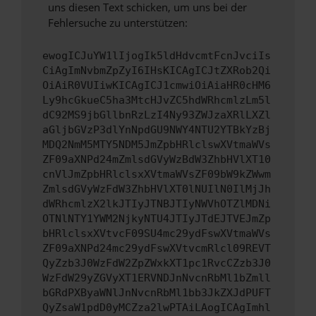
uns diesen Text schicken, um uns bei der
Fehlersuche zu unterstützen:
ewogICJuYW1lIjogIk5ldHdvcmtFcnJvciIs
CiAgImNvbmZpZyI6IHsKICAgICJtZXRob2Qi
OiAiR0VUIiwKICAgICJ1cmwiOiAiaHR0cHM6
Ly9hcGkueC5ha3MtcHJvZC5hdWRhcmlzLm5l
dC92MS9jbGllbnRzLzI4Ny93ZWJzaXRlLXZl
aGljbGVzP3dlYnNpdGU9NWY4NTU2YTBkYzBj
MDQ2NmM5MTY5NDM5JmZpbHRlclswXVtmaWVs
ZF09aXNPd24mZmlsdGVyWzBdW3ZhbHVlXT10
cnVlJmZpbHRlclsxXVtmaWVsZF09bW9kZWwm
ZmlsdGVyWzFdW3ZhbHVlXT0lNUIlN0IlMjJh
dWRhcmlzX2lkJTIyJTNBJTIyNWVhOTZlMDNi
OTNlNTY1YWM2NjkyNTU4JTIyJTdEJTVEJmZp
bHRlclsxXVtvcF09SU4mc29ydFswXVtmaWVs
ZF09aXNPd24mc29ydFswXVtvcmRlcl09REVT
QyZzb3J0WzFdW2ZpZWxkXT1pc1RvcCZzb3J0
WzFdW29yZGVyXT1ERVNDJnNvcnRbMl1bZmll
bGRdPXByaWNlJnNvcnRbMl1bb3JkZXJdPUFT
QyZsaW1pdD0yMCZza2lwPTAiLAogICAgImhl