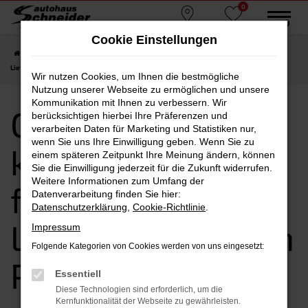
0
Zum
MENÜ
Standorte
Favoriten
Hauptinhalt
Cookie Einstellungen
springen
Startseite
Passau
CUPRA
CUPRA Leon kaufen, leasen, finanzieren |
Lieferservice nach Passau
Wir nutzen Cookies, um Ihnen die bestmögliche
Nutzung unserer Webseite zu ermöglichen und unsere
Kommunikation mit Ihnen zu verbessern. Wir
CUPRA Leon
berücksichtigen hierbei Ihre Präferenzen und
verarbeiten Daten für Marketing und Statistiken nur,
wenn Sie uns Ihre Einwilligung geben. Wenn Sie zu
kaufen, leasen,
einem späteren Zeitpunkt Ihre Meinung ändern, können
Sie die Einwilligung jederzeit für die Zukunft widerrufen.
Weitere Informationen zum Umfang der
finanzieren |
Datenverarbeitung finden Sie hier:
Datenschutzerklärung
,
Cookie-Richtlinie
.
Lieferservice nach
Impressum
Folgende Kategorien von Cookies werden von uns eingesetzt:
Passau
Essentiell
Diese Technologien sind erforderlich, um die
Kernfunktionalität der Webseite zu gewährleisten.