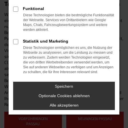
Top-Mobilität in Passau: der CUPRA Leon
Funktional
Wer erstklassig in Passau unterwegs sein will, trifft mit
Diese Technologien bieten die bestmögliche Funktionalität
einem CUPRA Leon eine garantiert kluge Entscheidung: Nicht
der Webseite. Services von Drittanbietern wie Google
Maps, Chats, Fahrzeugbewertungssystem und weitere
nur, dass das Modell in sämtlichen Tests hervorragende
werden aktiviert.
Bewertungen erzielt – auch „gewöhnliche“ Autofahrer in
Passau und Umgebung schätzen die robuste Zuverlässigkeit,
Statistik und Marketing
den erstklassigen Komfort und die bestechende
Diese Technologien ermöglichen es uns, die Nutzung der
Vielseitigkeit des CUPRA Leon. Wir vom Autohaus Schneider
Webseite zu analysieren, um die Leistung zu messen und
sind Ihre lokale Top-Adresse für sämtliche Fahrzeuge von
zu verbessern. Zudem werden Technologien eingesetzt,
CUPRA und verkaufen Ihnen den Leon als Neuwagen sowie
die von dritten Werbetreibenden verwendet werden, um
Sie auf anderen Webseiten zu verfolgen und um Anzeigen
als Gebraucht- und Jahreswagen. Unser Firmenname steht
zu schalten, die für Ihre Interessen relevant sind.
seit 1987 für herausragende Beratung und Expertise im Kfz-
Bereich. Ganz zu schweigen von unserem Top-
Werkstattservice, der Sie auch nach dem Autokauf bei allen
Speichern
Anliegen rund um Ihren CUPRA Leon fachkundig betreut und
Optionale Cookies ablehnen
Ihnen sowohl bei Reparaturen als auch bei Inspektionen oder
Reifenwechseln jederzeit zur Verfügung steht.
Alle akzeptieren
VORFÜHRWAGEN
NEUWAGEN PASSAU
PASSAU