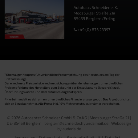
Autohaus Schneider e. K.
Moosburger Straße 21a
85459 Berglern/Erding
+49 (0) 876 23397
1
Ehemaliger Neupreis (Unverbindliche Preisempfehlung des Herstellers am Tag der
Erstzulassung).
Der errechnete Preisvorteil errechnet sich gegenüber der ehemaligen, unverbindlichen
Preisempfehlung des Herstellers zum Zeitpunkt der Erstzulassung (Neupreis) zzgl.
Überführungskosten und dem aktuellen Angebotspreis.
2
Hierbei handelt es sich um ein unverbindliches Finanzierungsangebot. Das Angebot richtet
sich an Einzelabnehmer. Alle Preise inkl. 19% Mehrwertsteuer. Irrtümer vorbehalten.
© 2026 Autocenter Schneider GmbH & Co.KG | Moosburger Straße 21 |
DE-85459 Berglern | berglern@schneider.hyundaimail.de |
Webdesign
by audaris.de
Impressum
Datenschutz
Barrierefreiheit
EU-Data Act