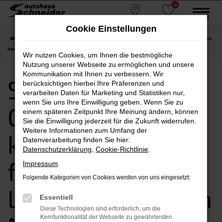
0
Zum
MENÜ
Standorte
Favoriten
Hauptinhalt
Cookie Einstellungen
springen
Startseite
Nürnberg
Seat
Seat Tarraco
Seat Tarraco Gebrauchtwagen
kaufen, leasen, finanzieren | Lieferservice nach Nürnberg
Wir nutzen Cookies, um Ihnen die bestmögliche
Nutzung unserer Webseite zu ermöglichen und unsere
Kommunikation mit Ihnen zu verbessern. Wir
Seat Tarraco
berücksichtigen hierbei Ihre Präferenzen und
verarbeiten Daten für Marketing und Statistiken nur,
wenn Sie uns Ihre Einwilligung geben. Wenn Sie zu
Gebrauchtwagen
einem späteren Zeitpunkt Ihre Meinung ändern, können
Sie die Einwilligung jederzeit für die Zukunft widerrufen.
Weitere Informationen zum Umfang der
kaufen, leasen,
Datenverarbeitung finden Sie hier:
Datenschutzerklärung
,
Cookie-Richtlinie
.
finanzieren |
Impressum
Folgende Kategorien von Cookies werden von uns eingesetzt:
Lieferservice nach
Essentiell
Diese Technologien sind erforderlich, um die
Kernfunktionalität der Webseite zu gewährleisten.