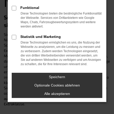
Nürnberg
Funktional
Diese Technologien bieten die bestmögliche Funktionalität
Seat Tarraco Gebrauchtwagen – eine
der Webseite. Services von Drittanbietern wie Google
Maps, Chats, Fahrzeugbewertungssystem und weitere
sichere Wahl in Nürnberg
werden aktiviert.
Sie suchen nach einem Seat Tarraco Gebrauchtwagen in
Statistik und Marketing
Nürnberg? Dann sind Sie genau richtig im Autohaus
Diese Technologien ermöglichen es uns, die Nutzung der
Schneider: Wir sind seit über 30 Jahren Ihr zuverlässiger
Webseite zu analysieren, um die Leistung zu messen und
Experte beim Autokauf – und kennen die Vorzüge des
zu verbessern. Zudem werden Technologien eingesetzt,
Modells seit vielen Generationen. Unsere Kfz-Profis wissen,
die von dritten Werbetreibenden verwendet werden, um
Sie auf anderen Webseiten zu verfolgen und um Anzeigen
dass der gute Name des Herstellers für besonders langlebige
zu schalten, die für Ihre Interessen relevant sind.
und zuverlässige Fahrzeuge bürgt. Dennoch prüft unser
erfahrener Werkstattservice jeden angekauften Wagen bis
ins kleinste Detail und beseitigt im Bedarfsfall jeden noch so
Speichern
kleinen Verschleiß – damit Sie in jedem Fall auf Nummer
Optionale Cookies ablehnen
Sicher gehen. Besuchen Sie uns an einem unserer Standorte
oder online und sichern Sie sich einen perfekt
Alle akzeptieren
ausgestatteten Seat Tarraco Gebrauchtwagen der
Extraklasse.