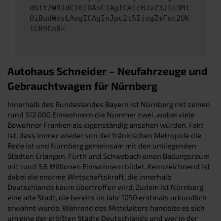
dGltZW91dCI6IDAsCiAgICAicHJvZ3Jlc3Mi
OiBudWxsLAogICAgInJpc2t5IjogZmFsc2UK
ICB9Cn0=
Autohaus Schneider – Neufahrzeuge und
Gebrauchtwagen für Nürnberg
Innerhalb des Bundeslandes Bayern ist Nürnberg mit seinen
rund 512.000 Einwohnern die Nummer zwei, wobei viele
Bewohner Franken als eigenständig ansehen würden. Fakt
ist, dass immer wieder von der fränkischen Metropole die
Rede ist und Nürnberg gemeinsam mit den umliegenden
Städten Erlangen, Fürth und Schwabach einen Ballungsraum
mit rund 3,6 Millionen Einwohnern bildet. Kennzeichnend ist
dabei die enorme Wirtschaftskraft, die innerhalb
Deutschlands kaum übertroffen wird. Zudem ist Nürnberg
eine alte Stadt, die bereits im Jahr 1050 erstmals urkundlich
erwähnt wurde. Während des Mittelalters handelte es sich
um eine der größten Städte Deutschlands und wer in der