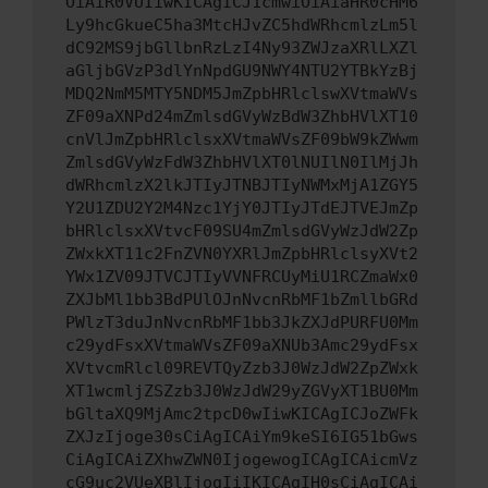
OiAiR0VUIiwKICAgICJ1cmwiOiAiaHR0cHM6
Ly9hcGkueC5ha3MtcHJvZC5hdWRhcmlzLm5l
dC92MS9jbGllbnRzLzI4Ny93ZWJzaXRlLXZl
aGljbGVzP3dlYnNpdGU9NWY4NTU2YTBkYzBj
MDQ2NmM5MTY5NDM5JmZpbHRlclswXVtmaWVs
ZF09aXNPd24mZmlsdGVyWzBdW3ZhbHVlXT10
cnVlJmZpbHRlclsxXVtmaWVsZF09bW9kZWwm
ZmlsdGVyWzFdW3ZhbHVlXT0lNUIlN0IlMjJh
dWRhcmlzX2lkJTIyJTNBJTIyNWMxMjA1ZGY5
Y2U1ZDU2Y2M4Nzc1YjY0JTIyJTdEJTVEJmZp
bHRlclsxXVtvcF09SU4mZmlsdGVyWzJdW2Zp
ZWxkXT11c2FnZVN0YXRlJmZpbHRlclsyXVt2
YWx1ZV09JTVCJTIyVVNFRCUyMiU1RCZmaWx0
ZXJbMl1bb3BdPUlOJnNvcnRbMF1bZmllbGRd
PWlzT3duJnNvcnRbMF1bb3JkZXJdPURFU0Mm
c29ydFsxXVtmaWVsZF09aXNUb3Amc29ydFsx
XVtvcmRlcl09REVTQyZzb3J0WzJdW2ZpZWxk
XT1wcmljZSZzb3J0WzJdW29yZGVyXT1BU0Mm
bGltaXQ9MjAmc2tpcD0wIiwKICAgICJoZWFk
ZXJzIjoge30sCiAgICAiYm9keSI6IG51bGws
CiAgICAiZXhwZWN0IjogewogICAgICAicmVz
cG9uc2VUeXBlIjogIiIKICAgIH0sCiAgICAi