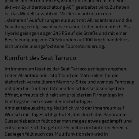
jeweils bei 150 und 190 PS, wobei unter anderem mit einer
aktiven Zylinderabschaltung ACT gearbeitet wird. Zu haben
ist das Modell sowohl mit Vorderradantrieb in den
„kleineren“ Ausführungen als auch mit Allradantrieb und die
Schaltung erfolgt wahlweise manuell oder automatisch. Als
Hybrid gelangen sogar 245 PS auf die Straße und mit einer
Beschleunigung von 7,4 Sekunden auf 100 km/h handelt es
sich um die unangefochtene Topmotorisierung.
Komfort des Seat Tarraco
Im Innenraum lässt es der Seat Tarraco gediegen angehen.
Leder, Alcantara oder Stoff sind die Materialien für die
elektrisch verstellbaren Memory-Sitze und wer das Fahrzeug
mit dem hierfür bereitstehenden schlüssellosen System
öffnet, erfreut sich direkt am projizierten Firmenlogo im
Einstiegsbereich sowie der mehrfarbigen
Ambientebeleuchtung. Natürlich wird der Innenraum auf
Wunsch mit Tageslicht geflutet, das durch das Panorama-
Glasschiebedach fällt oder man mag es etwas gedämpft und
entscheidet sich für getönte Scheiben im hinteren Bereich.
Gediegen fällt auch das Multifunktionslenkrad in