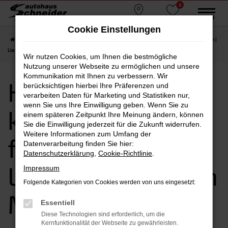
0
Zum
MENÜ
Standorte
Favoriten
Hauptinhalt
Cookie Einstellungen
springen
Startseite
München
Hyundai
Hyundai NEXO kaufen, leasen, finanzieren |
Lieferservice nach München
Wir nutzen Cookies, um Ihnen die bestmögliche
Nutzung unserer Webseite zu ermöglichen und unsere
Kommunikation mit Ihnen zu verbessern. Wir
Hyundai NEXO
berücksichtigen hierbei Ihre Präferenzen und
verarbeiten Daten für Marketing und Statistiken nur,
wenn Sie uns Ihre Einwilligung geben. Wenn Sie zu
kaufen, leasen,
einem späteren Zeitpunkt Ihre Meinung ändern, können
Sie die Einwilligung jederzeit für die Zukunft widerrufen.
Weitere Informationen zum Umfang der
finanzieren |
Datenverarbeitung finden Sie hier:
Datenschutzerklärung
,
Cookie-Richtlinie
.
Lieferservice nach
Impressum
Folgende Kategorien von Cookies werden von uns eingesetzt:
München
Essentiell
Diese Technologien sind erforderlich, um die
Kernfunktionalität der Webseite zu gewährleisten.