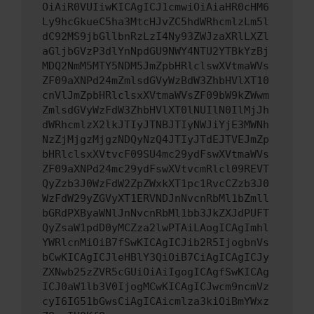
OiAiR0VUIiwKICAgICJ1cmwiOiAiaHR0cHM6
Ly9hcGkueC5ha3MtcHJvZC5hdWRhcmlzLm5l
dC92MS9jbGllbnRzLzI4Ny93ZWJzaXRlLXZl
aGljbGVzP3dlYnNpdGU9NWY4NTU2YTBkYzBj
MDQ2NmM5MTY5NDM5JmZpbHRlclswXVtmaWVs
ZF09aXNPd24mZmlsdGVyWzBdW3ZhbHVlXT10
cnVlJmZpbHRlclsxXVtmaWVsZF09bW9kZWwm
ZmlsdGVyWzFdW3ZhbHVlXT0lNUIlN0IlMjJh
dWRhcmlzX2lkJTIyJTNBJTIyNWJiYjE3MWNh
NzZjMjgzMjgzNDQyNzQ4JTIyJTdEJTVEJmZp
bHRlclsxXVtvcF09SU4mc29ydFswXVtmaWVs
ZF09aXNPd24mc29ydFswXVtvcmRlcl09REVT
QyZzb3J0WzFdW2ZpZWxkXT1pc1RvcCZzb3J0
WzFdW29yZGVyXT1ERVNDJnNvcnRbMl1bZmll
bGRdPXByaWNlJnNvcnRbMl1bb3JkZXJdPUFT
QyZsaW1pdD0yMCZza2lwPTAiLAogICAgImhl
YWRlcnMiOiB7fSwKICAgICJib2R5IjogbnVs
bCwKICAgICJleHBlY3QiOiB7CiAgICAgICJy
ZXNwb25zZVR5cGUiOiAiIgogICAgfSwKICAg
ICJ0aW1lb3V0IjogMCwKICAgICJwcm9ncmVz
cyI6IG51bGwsCiAgICAicmlza3kiOiBmYWxz