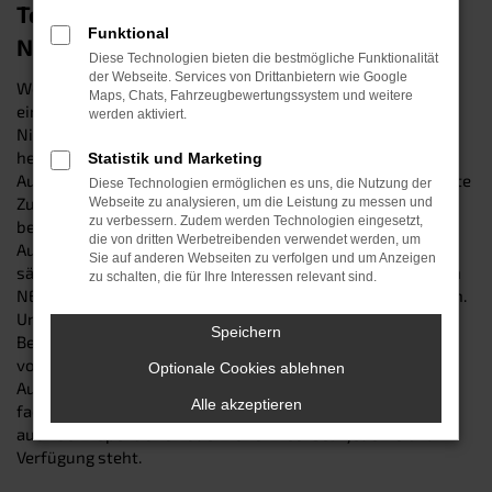
Top-Mobilität in München: der Hyundai
Funktional
NEXO
Diese Technologien bieten die bestmögliche Funktionalität
der Webseite. Services von Drittanbietern wie Google
Wer erstklassig in München unterwegs sein will, trifft mit
Maps, Chats, Fahrzeugbewertungssystem und weitere
einem Hyundai NEXO eine garantiert kluge Entscheidung:
werden aktiviert.
Nicht nur, dass das Modell in sämtlichen Tests
hervorragende Bewertungen erzielt – auch „gewöhnliche“
Statistik und Marketing
Autofahrer in München und Umgebung schätzen die robuste
Diese Technologien ermöglichen es uns, die Nutzung der
Zuverlässigkeit, den erstklassigen Komfort und die
Webseite zu analysieren, um die Leistung zu messen und
zu verbessern. Zudem werden Technologien eingesetzt,
bestechende Vielseitigkeit des Hyundai NEXO. Wir vom
die von dritten Werbetreibenden verwendet werden, um
Autohaus Schneider sind Ihre lokale Top-Adresse für
Sie auf anderen Webseiten zu verfolgen und um Anzeigen
sämtliche Fahrzeuge von Hyundai und verkaufen Ihnen den
zu schalten, die für Ihre Interessen relevant sind.
NEXO als Neuwagen sowie als Gebraucht- und Jahreswagen.
Unser Firmenname steht seit 1987 für herausragende
Speichern
Beratung und Expertise im Kfz-Bereich. Ganz zu schweigen
von unserem Top-Werkstattservice, der Sie auch nach dem
Optionale Cookies ablehnen
Autokauf bei allen Anliegen rund um Ihren Hyundai NEXO
Alle akzeptieren
fachkundig betreut und Ihnen sowohl bei Reparaturen als
auch bei Inspektionen oder Reifenwechseln jederzeit zur
Verfügung steht.