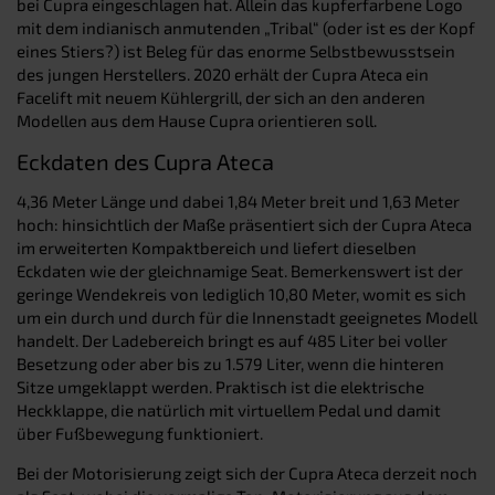
bei Cupra eingeschlagen hat. Allein das kupferfarbene Logo
mit dem indianisch anmutenden „Tribal“ (oder ist es der Kopf
eines Stiers?) ist Beleg für das enorme Selbstbewusstsein
des jungen Herstellers. 2020 erhält der Cupra Ateca ein
Facelift mit neuem Kühlergrill, der sich an den anderen
Modellen aus dem Hause Cupra orientieren soll.
Eckdaten des Cupra Ateca
4,36 Meter Länge und dabei 1,84 Meter breit und 1,63 Meter
hoch: hinsichtlich der Maße präsentiert sich der Cupra Ateca
im erweiterten Kompaktbereich und liefert dieselben
Eckdaten wie der gleichnamige Seat. Bemerkenswert ist der
geringe Wendekreis von lediglich 10,80 Meter, womit es sich
um ein durch und durch für die Innenstadt geeignetes Modell
handelt. Der Ladebereich bringt es auf 485 Liter bei voller
Besetzung oder aber bis zu 1.579 Liter, wenn die hinteren
Sitze umgeklappt werden. Praktisch ist die elektrische
Heckklappe, die natürlich mit virtuellem Pedal und damit
über Fußbewegung funktioniert.
Bei der Motorisierung zeigt sich der Cupra Ateca derzeit noch