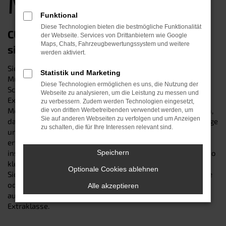
München
Funktional
Diese Technologien bieten die bestmögliche Funktionalität
CUPRA Ateca Gebrauchtwagen – eine
der Webseite. Services von Drittanbietern wie Google
Maps, Chats, Fahrzeugbewertungssystem und weitere
sichere Wahl in München
werden aktiviert.
Sie suchen nach einem CUPRA Ateca Gebrauchtwagen in
Statistik und Marketing
München? Dann sind Sie genau richtig im Autohaus
Diese Technologien ermöglichen es uns, die Nutzung der
Schneider: Wir sind seit über 30 Jahren Ihr zuverlässiger
Webseite zu analysieren, um die Leistung zu messen und
Experte beim Autokauf – und kennen die Vorzüge des
zu verbessern. Zudem werden Technologien eingesetzt,
Modells seit vielen Generationen. Unsere Kfz-Profis wissen,
die von dritten Werbetreibenden verwendet werden, um
Sie auf anderen Webseiten zu verfolgen und um Anzeigen
dass der gute Name des Herstellers für besonders langlebige
zu schalten, die für Ihre Interessen relevant sind.
und zuverlässige Fahrzeuge bürgt. Dennoch prüft unser
erfahrener Werkstattservice jeden angekauften Wagen bis
ins kleinste Detail und beseitigt im Bedarfsfall jeden noch so
Speichern
kleinen Verschleiß – damit Sie in jedem Fall auf Nummer
Optionale Cookies ablehnen
Sicher gehen. Besuchen Sie uns an einem unserer Standorte
oder online und sichern Sie sich einen perfekt
Alle akzeptieren
ausgestatteten CUPRA Ateca Gebrauchtwagen der
Extraklasse.