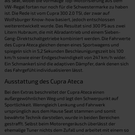
als Seat, wobei die vormalige Top-Motorisierung aus dem
VW-Regal fortan nur noch für die Schwestermarke zu haben
ist. Die Rede ist vom Cupra 300 2.0 TSI, der zwar auf
Wolfsburger Know-how basiert, jedoch entschlossen
weiterentwickelt wurde. Das Resultat sind 300 PS aus zwei
Litern Hubraum, die mit Allradantrieb und einem Sieben-
Gang-Direktschaltgetriebe kombiniert werden. Die Fahrwerte
des Cupra Ateca gleichen denen eines Sportwagens und
spiegeln sich in 5,2 Sekunden Beschleunigungszeit bis 100
km/h sowie einer Endgeschwindigkeit von 247 km/h wider.
Ein Schmankerl sind die adaptiven Dämpfer, dank denen sich
das Fahrgefühl individualisieren lässt.
Ausstattung des Cupra Ateca
Bei den Extras beschreitet der Cupra Ateca einen
außergewöhnlichen Weg und legt den Schwerpunkt auf
Sportlichkeit. Wenngleich Lenkung und Fahrwerk
ursprünglich aus dem Hause Seat stammen und somit
bewährte Technik darstellen, wurde in beiden Bereichen
gestrafft. Selbst beim Motorengeräusch überlässt der
ehemalige Tuner nichts dem Zufall und arbeitet mit einem so