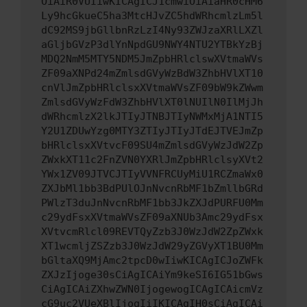
OiAiR0VUIiwKICAgICJ1cmwiOiAiaHR0cHM6
Ly9hcGkueC5ha3MtcHJvZC5hdWRhcmlzLm5l
dC92MS9jbGllbnRzLzI4Ny93ZWJzaXRlLXZl
aGljbGVzP3dlYnNpdGU9NWY4NTU2YTBkYzBj
MDQ2NmM5MTY5NDM5JmZpbHRlclswXVtmaWVs
ZF09aXNPd24mZmlsdGVyWzBdW3ZhbHVlXT10
cnVlJmZpbHRlclsxXVtmaWVsZF09bW9kZWwm
ZmlsdGVyWzFdW3ZhbHVlXT0lNUIlN0IlMjJh
dWRhcmlzX2lkJTIyJTNBJTIyNWMxMjA1NTI5
Y2U1ZDUwYzg0MTY3ZTIyJTIyJTdEJTVEJmZp
bHRlclsxXVtvcF09SU4mZmlsdGVyWzJdW2Zp
ZWxkXT11c2FnZVN0YXRlJmZpbHRlclsyXVt2
YWx1ZV09JTVCJTIyVVNFRCUyMiU1RCZmaWx0
ZXJbMl1bb3BdPUlOJnNvcnRbMF1bZmllbGRd
PWlzT3duJnNvcnRbMF1bb3JkZXJdPURFU0Mm
c29ydFsxXVtmaWVsZF09aXNUb3Amc29ydFsx
XVtvcmRlcl09REVTQyZzb3J0WzJdW2ZpZWxk
XT1wcmljZSZzb3J0WzJdW29yZGVyXT1BU0Mm
bGltaXQ9MjAmc2tpcD0wIiwKICAgICJoZWFk
ZXJzIjoge30sCiAgICAiYm9keSI6IG51bGws
CiAgICAiZXhwZWN0IjogewogICAgICAicmVz
cG9uc2VUeXBlIjogIiIKICAgIH0sCiAgICAi