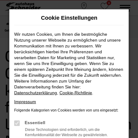
0
Zum
MENÜ
Standorte
Favoriten
Hauptinhalt
Cookie Einstellungen
springen
Startseite
München
CUPRA
CUPRA Ateca
CUPRA Ateca
Gebrauchtwagen kaufen, leasen, finanzieren | Lieferservice nach München
Wir nutzen Cookies, um Ihnen die bestmögliche
Nutzung unserer Webseite zu ermöglichen und unsere
Kommunikation mit Ihnen zu verbessern. Wir
CUPRA Ateca
berücksichtigen hierbei Ihre Präferenzen und
verarbeiten Daten für Marketing und Statistiken nur,
wenn Sie uns Ihre Einwilligung geben. Wenn Sie zu
Gebrauchtwagen
einem späteren Zeitpunkt Ihre Meinung ändern, können
Sie die Einwilligung jederzeit für die Zukunft widerrufen.
Weitere Informationen zum Umfang der
kaufen, leasen,
Datenverarbeitung finden Sie hier:
Datenschutzerklärung
,
Cookie-Richtlinie
.
finanzieren |
Impressum
Folgende Kategorien von Cookies werden von uns eingesetzt:
Lieferservice nach
Essentiell
Diese Technologien sind erforderlich, um die
Kernfunktionalität der Webseite zu gewährleisten.