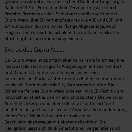
genannten Aktuator. Für ausreichend Bodenhaftung sorgen
Räder im 19 Zoll-Format und die Verzögerung wird durch
Brembo-Bremsen erzielt. Selbstverständlich verfügt der
Cupra Ateca über Sicherheitsfeatures wie ABS und ESP und
erfreut zudem durch eine vierflutige Abgasanlage. Noch
Fragen? Dann sei auf die Schalensitze und den knallroten
Startknopf im Innenraum hingewiesen.
Extras des Cupra Ateca
Der Cupra Ateca ist sportlich aber keine reine Fahrmaschine.
Festzustellen ist eine große Ausgewogenheit aus Komfort
und Dynamik. Geboten wird beispielsweise ein
automatischer Parkassistent, der das Einlenken übernimmt
sowie ein Front Assist mit City-Notbremsfunktion. Die
Scheinwerfer des Cupra Ateca arbeiten mit LED-Technik und
natürlich existiert auch ein Fernlichtassistent. Die weiteren
Annehmlichkeiten sind ebenfalls „state of the art“ und
bestehen beispielsweise in einer Verkehrszeichenerkennung,
einem Toter-Winkel-Assistent sowie einem
Geschwindigkeitsregler mit Abstandsfunktion. Die
Navigation lässt sich dank Smartphone live genießen und