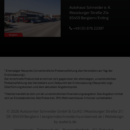
Autohaus Schneider e. K.
Moosburger Straße 21a
85459 Berglern/Erding
+49 (0) 876 23397
1
Ehemaliger Neupreis (Unverbindliche Preisempfehlung des Herstellers am Tag der
Erstzulassung).
Der errechnete Preisvorteil errechnet sich gegenüber der ehemaligen, unverbindlichen
Preisempfehlung des Herstellers zum Zeitpunkt der Erstzulassung (Neupreis) zzgl.
Überführungskosten und dem aktuellen Angebotspreis.
2
Hierbei handelt es sich um ein unverbindliches Finanzierungsangebot. Das Angebot richtet
sich an Einzelabnehmer. Alle Preise inkl. 19% Mehrwertsteuer. Irrtümer vorbehalten.
© 2026 Autocenter Schneider GmbH & Co.KG | Moosburger Straße 21 |
DE-85459 Berglern | berglern@schneider.hyundaimail.de |
Webdesign
by audaris.de
Impressum
Datenschutz
Barrierefreiheit
EU-Data Act