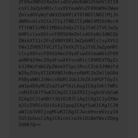
ZF09aXNPd24mZmlsdGVyWzBdW3ZhbHVlXT10
cnVlJmZpbHRlclsxXVtmaWVsZF09bW9kZWwm
ZmlsdGVyWzFdW3ZhbHVlXT0lNUIlN0IlMjJh
dWRhcmlzX2lkJTIyJTNBJTIyNWI4M2UzNzc4
YTlhNTIzMDI1MDAxZmQxJTIyJTdEJTVEJmZp
bHRlclsxXVtvcF09SU4mZmlsdGVyWzJdW2Zp
ZWxkXT11c2FnZVN0YXRlJmZpbHRlclsyXVt2
YWx1ZV09JTVCJTIyTkVXJTIyJTVEJmZpbHRl
clsyXVtvcF09SU4mc29ydFswXVtmaWVsZF09
aXNPd24mc29ydFswXVtvcmRlcl09REVTQyZz
b3J0WzFdW2ZpZWxkXT1pc1RvcCZzb3J0WzFd
W29yZGVyXT1ERVNDJnNvcnRbMl1bZmllbGRd
PXByaWNlJnNvcnRbMl1bb3JkZXJdPUFTQyZs
aW1pdD0yMCZza2lwPTAiLAogICAgImhlYWRl
cnMiOiB7fSwKICAgICJib2R5IjogbnVsbCwK
ICAgICJleHBlY3QiOiB7CiAgICAgICJyZXNw
b25zZVR5cGUiOiAiIgogICAgfSwKICAgICJ0
aW1lb3V0IjogMCwKICAgICJwcm9ncmVzcyI6
IG51bGwsCiAgICAicmlza3kiOiBmYWxzZQog
IH0KfQ==