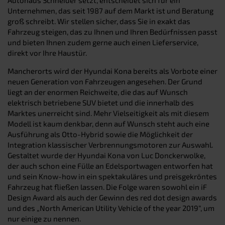
Unternehmen, das seit 1987 auf dem Markt ist und Beratung
groß schreibt. Wir stellen sicher, dass Sie in exakt das
Fahrzeug steigen, das zu Ihnen und Ihren Bedürfnissen passt
und bieten Ihnen zudem gerne auch einen Lieferservice,
direkt vor Ihre Haustür.
Mancherorts wird der Hyundai Kona bereits als Vorbote einer
neuen Generation von Fahrzeugen angesehen. Der Grund
liegt an der enormen Reichweite, die das auf Wunsch
elektrisch betriebene SUV bietet und die innerhalb des
Marktes unerreicht sind. Mehr Vielseitigkeit als mit diesem
Modell ist kaum denkbar, denn auf Wunsch steht auch eine
Ausführung als Otto-Hybrid sowie die Möglichkeit der
Integration klassischer Verbrennungsmotoren zur Auswahl.
Gestaltet wurde der Hyundai Kona von Luc Donckerwolke,
der auch schon eine Fülle an Edelsportwagen entworfen hat
und sein Know-how in ein spektakuläres und preisgekröntes
Fahrzeug hat fließen lassen. Die Folge waren sowohl ein iF
Design Award als auch der Gewinn des red dot design awards
und des „North American Utility Vehicle of the year 2019“, um
nur einige zu nennen.