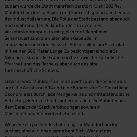
zudem wurde die Stadt mehrfach zerstört. Erst 1802 fiel
Mühldorf am Inn zu Bayern und kam erst spät in den Genuss
der Industrialisierung. Die Rolle der Stadt bestand aber auch
noch während des 19. Jahrhundert in der eines
Verkehrsknotenpunkts mit gleich fünf Bahnlinien.
Sehenswert sind die vielen alten Gebäude im
kennzeichnenden Inn-Salzach-Stil vor allem am Stadtplatz
mit seinen 500 Meter Länge. Zu besichtigen sind die St.
Nikolaus- Kirche, die Frauenkirche sowie der katholische
Pfarrhof und das Rathaus aber auch das alte
fürstbischöfliche Schloss.
Erreicht wird Mühldorf am Inn sowohl über die Schiene als
auch die Autobahn A94 und eine Bundesstraße. Die örtliche
Ökonomie ist durch jede Menge kleine und mittelständische
Betriebe gekennzeichnet, wobei vor allem ein Anbieter aus
dem Bereich der Steckverbindungen sowie ein
Maschinenbauer hervorzuheben sind.
Wenn Sie ein passendes Fahrzeug für Mühldorf am Inn
suchen, sind wir Ihnen gerne behilflich. Wer auf das
Autohaus Schneider setzt, entscheidet sich für ein