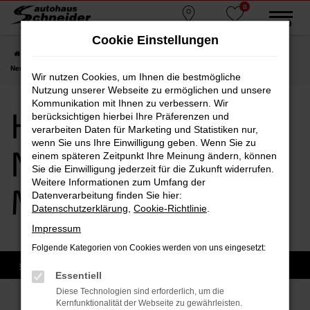
0
Zum
MENÜ
Standorte
Favoriten
Hauptinhalt
Cookie Einstellungen
springen
Startseite
Mühldorf am Inn
Hyundai
Hyundai KONA
Hyundai KONA
Neuwagen Mühldorf am Inn
Wir nutzen Cookies, um Ihnen die bestmögliche
Nutzung unserer Webseite zu ermöglichen und unsere
Kommunikation mit Ihnen zu verbessern. Wir
Hyundai KONA
berücksichtigen hierbei Ihre Präferenzen und
verarbeiten Daten für Marketing und Statistiken nur,
wenn Sie uns Ihre Einwilligung geben. Wenn Sie zu
Neuwagen
einem späteren Zeitpunkt Ihre Meinung ändern, können
Sie die Einwilligung jederzeit für die Zukunft widerrufen.
Weitere Informationen zum Umfang der
Mühldorf am Inn
Datenverarbeitung finden Sie hier:
Datenschutzerklärung
,
Cookie-Richtlinie
.
Impressum
Folgende Kategorien von Cookies werden von uns eingesetzt:
Essentiell
Diese Technologien sind erforderlich, um die
Kernfunktionalität der Webseite zu gewährleisten.