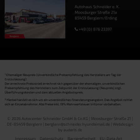
Autohaus Schneider e. K.
Moosburger Straße 21a
85459 Berglern/Erding
+49 (0) 876 23397
1
Ehemaliger Neupreis (Unverbindliche Preisempfehlung des Herstellers am Tag der
Erstzulassung).
Der errechnete Preisvorteil errechnet sich gegenüber der ehemaligen, unverbindlichen
Preisempfehlung des Herstellers zum Zeitpunkt der Erstzulassung (Neupreis) zzgl.
Überführungskosten und dem aktuellen Angebotspreis.
2
Hierbei handelt es sich um ein unverbindliches Finanzierungsangebot. Das Angebot richtet
sich an Einzelabnehmer. Alle Preise inkl. 19% Mehrwertsteuer. Irrtümer vorbehalten.
© 2026 Autocenter Schneider GmbH & Co.KG | Moosburger Straße 21 |
DE-85459 Berglern | berglern@schneider.hyundaimail.de |
Webdesign
by audaris.de
Impressum
Datenschutz
Barrierefreiheit
EU-Data Act