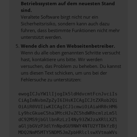
Betriebssystem auf dem neuesten Stand
sind.
Veraltete Software birgt nicht nur ein
Sicherheitsrisiko, sondern kann auch dazu
führen, dass bestimmte Funktionen nicht mehr
unterstützt werden.
Wende dich an den Webseitenbetreiber.
Wenn du alle oben genannten Schritte versucht
hast, kontaktiere uns bitte. Wir werden
versuchen, das Problem zu beheben. Du kannst
uns diesen Text schicken, um uns bei der
Fehlersuche zu unterstützen:
ewogICJuYW1lIjogIk5ldHdvcmtFcnJvciIs
CiAgImNvbmZpZyI6IHsKICAgICJtZXRob2Qi
OiAiR0VUIiwKICAgICJ1cmwiOiAiaHR0cHM6
Ly9hcGkueC5ha3MtcHJvZC5hdWRhcmlzLm5l
dC92MS9jbGllbnRzLzI4Ny93ZWJzaXRlLXZl
aGljbGVzP3dlYnNpdGU9NWY4NTU2YTBkYzBj
MDQ2NmM5MTY5NDM5JmZpbHRlclswXVtmaWVs