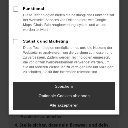
Fehler: Network Error
Funktional
Diese Technologien bieten die bestmögliche Funktionalität
Beim Laden ist ein Fehler aufgetreten.
der Webseite. Services von Drittanbietern wie Google
Maps, Chats, Fahrzeugbewertungssystem und weitere
Hier sind ein paar Tipps, die dir helfen können:
werden aktiviert.
Überprüfe deine Firewall und deine
Statistik und Marketing
Internetverbindung.
Diese Technologien ermöglichen es uns, die Nutzung der
Laden andere Webseiten, zum Beispiel deine
Webseite zu analysieren, um die Leistung zu messen und
Suchmaschine?
zu verbessern. Zudem werden Technologien eingesetzt,
die von dritten Werbetreibenden verwendet werden, um
Prüfe deine Browsererweiterungen.
Sie auf anderen Webseiten zu verfolgen und um Anzeigen
Manche Erweiterungen, wie Werbeblocker,
zu schalten, die für Ihre Interessen relevant sind.
können das Laden bestimmter Seiten
verhindern. Funktioniert die Seite in einem
Speichern
anderen Browser oder in einem privaten
Fenster?
Optionale Cookies ablehnen
Starte dein Gerät neu.
Alle akzeptieren
Das kann manchmal helfen, vorübergehende
Probleme zu beheben.
Stelle sicher, dass dein Browser und dein