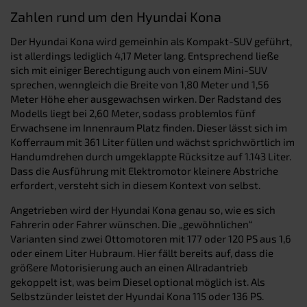
Zahlen rund um den Hyundai Kona
Der Hyundai Kona wird gemeinhin als Kompakt-SUV geführt,
ist allerdings lediglich 4,17 Meter lang. Entsprechend ließe
sich mit einiger Berechtigung auch von einem Mini-SUV
sprechen, wenngleich die Breite von 1,80 Meter und 1,56
Meter Höhe eher ausgewachsen wirken. Der Radstand des
Modells liegt bei 2,60 Meter, sodass problemlos fünf
Erwachsene im Innenraum Platz finden. Dieser lässt sich im
Kofferraum mit 361 Liter füllen und wächst sprichwörtlich im
Handumdrehen durch umgeklappte Rücksitze auf 1.143 Liter.
Dass die Ausführung mit Elektromotor kleinere Abstriche
erfordert, versteht sich in diesem Kontext von selbst.
Angetrieben wird der Hyundai Kona genau so, wie es sich
Fahrerin oder Fahrer wünschen. Die „gewöhnlichen“
Varianten sind zwei Ottomotoren mit 177 oder 120 PS aus 1,6
oder einem Liter Hubraum. Hier fällt bereits auf, dass die
größere Motorisierung auch an einen Allradantrieb
gekoppelt ist, was beim Diesel optional möglich ist. Als
Selbstzünder leistet der Hyundai Kona 115 oder 136 PS.