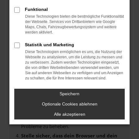
Fehler: Network Error
Funktional
Diese Technologien bieten die bestmögliche Funktionalität
Beim Laden ist ein Fehler aufgetreten.
der Webseite. Services von Drittanbietern wie Google
Maps, Chats, Fahrzeugbewertungssystem und weitere
Hier sind ein paar Tipps, die dir helfen können:
werden aktiviert.
Überprüfe deine Firewall und deine
Statistik und Marketing
Internetverbindung.
Diese Technologien ermöglichen es uns, die Nutzung der
Laden andere Webseiten, zum Beispiel deine
Webseite zu analysieren, um die Leistung zu messen und
Suchmaschine?
zu verbessern. Zudem werden Technologien eingesetzt,
die von dritten Werbetreibenden verwendet werden, um
Prüfe deine Browsererweiterungen.
Sie auf anderen Webseiten zu verfolgen und um Anzeigen
Manche Erweiterungen, wie Werbeblocker,
zu schalten, die für Ihre Interessen relevant sind.
können das Laden bestimmter Seiten
verhindern. Funktioniert die Seite in einem
Speichern
anderen Browser oder in einem privaten
Fenster?
Optionale Cookies ablehnen
Starte dein Gerät neu.
Alle akzeptieren
Das kann manchmal helfen, vorübergehende
Probleme zu beheben.
Stelle sicher, dass dein Browser und dein