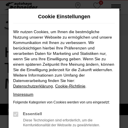
0
Zum
MENÜ
Standorte
Favoriten
Hauptinhalt
Cookie Einstellungen
springen
Startseite
Moosburg
Hyundai
Hyundai TUCSON
Hyundai TUCSON
Tageszulassung Moosburg
Wir nutzen Cookies, um Ihnen die bestmögliche
Nutzung unserer Webseite zu ermöglichen und unsere
Kommunikation mit Ihnen zu verbessern. Wir
Hyundai TUCSON
berücksichtigen hierbei Ihre Präferenzen und
verarbeiten Daten für Marketing und Statistiken nur,
wenn Sie uns Ihre Einwilligung geben. Wenn Sie zu
Tageszulassung
einem späteren Zeitpunkt Ihre Meinung ändern, können
Sie die Einwilligung jederzeit für die Zukunft widerrufen.
Weitere Informationen zum Umfang der
Moosburg
Datenverarbeitung finden Sie hier:
Datenschutzerklärung
,
Cookie-Richtlinie
.
Impressum
Folgende Kategorien von Cookies werden von uns eingesetzt:
Essentiell
Diese Technologien sind erforderlich, um die
Kernfunktionalität der Webseite zu gewährleisten.