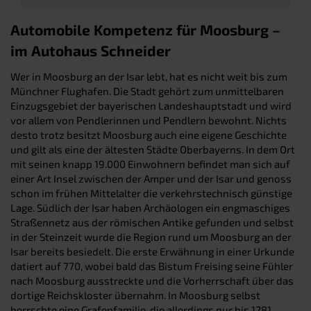
Automobile Kompetenz für Moosburg –
im Autohaus Schneider
Wer in Moosburg an der Isar lebt, hat es nicht weit bis zum
Münchner Flughafen. Die Stadt gehört zum unmittelbaren
Einzugsgebiet der bayerischen Landeshauptstadt und wird
vor allem von Pendlerinnen und Pendlern bewohnt. Nichts
desto trotz besitzt Moosburg auch eine eigene Geschichte
und gilt als eine der ältesten Städte Oberbayerns. In dem Ort
mit seinen knapp 19.000 Einwohnern befindet man sich auf
einer Art Insel zwischen der Amper und der Isar und genoss
schon im frühen Mittelalter die verkehrstechnisch günstige
Lage. Südlich der Isar haben Archäologen ein engmaschiges
Straßennetz aus der römischen Antike gefunden und selbst
in der Steinzeit wurde die Region rund um Moosburg an der
Isar bereits besiedelt. Die erste Erwähnung in einer Urkunde
datiert auf 770, wobei bald das Bistum Freising seine Fühler
nach Moosburg ausstreckte und die Vorherrschaft über das
dortige Reichskloster übernahm. In Moosburg selbst
herrschte eine Grafenfamilie, die allerdings nur bis 1281