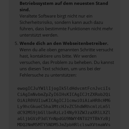
Betriebssystem auf dem neuesten Stand
sind.
Veraltete Software birgt nicht nur ein
Sicherheitsrisiko, sondern kann auch dazu
führen, dass bestimmte Funktionen nicht mehr
unterstützt werden.
Wende dich an den Webseitenbetreiber.
Wenn du alle oben genannten Schritte versucht
hast, kontaktiere uns bitte. Wir werden
versuchen, das Problem zu beheben. Du kannst
uns diesen Text schicken, um uns bei der
Fehlersuche zu unterstützen:
ewogICJuYW1lIjogIk5ldHdvcmtFcnJvciIs
CiAgImNvbmZpZyI6IHsKICAgICJtZXRob2Qi
OiAiR0VUIiwKICAgICJ1cmwiOiAiaHR0cHM6
Ly9hcGkueC5ha3MtcHJvZC5hdWRhcmlzLm5l
dC92MS9jbGllbnRzLzI4Ny93ZWJzaXRlLXZl
aGljbGVzP3dlYnNpdGU9NWY4NTU2YTBkYzBj
MDQ2NmM5MTY5NDM5JmZpbHRlclswXVtmaWVs