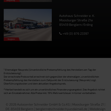
Autohaus Schneider e. K.
Moosburger Straße 21a
85459 Berglern/Erding
+49 (0) 876 23397
1
Ehemaliger Neupreis (Unverbindliche Preisempfehlung des Herstellers am Tag der
Erstzulassung).
Der errechnete Preisvorteil errechnet sich gegenüber der ehemaligen, unverbindlichen
Preisempfehlung des Herstellers zum Zeitpunkt der Erstzulassung (Neupreis) zzgl.
Überführungskosten und dem aktuellen Angebotspreis.
2
Hierbei handelt es sich um ein unverbindliches Finanzierungsangebot. Das Angebot richtet
sich an Einzelabnehmer. Alle Preise inkl. 19% Mehrwertsteuer. Irrtümer vorbehalten.
© 2026 Autocenter Schneider GmbH & Co.KG | Moosburger Straße 21 |
DE-85459 Berglern | berglern@schneider.hyundaimail.de |
Webdesign