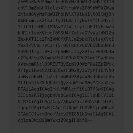
ZF09aXNPd24mZmlsdGVyWzBdW3ZhbHVlXT10
cnVlJmZpbHRlclsxXVtmaWVsZF09bW9kZWwm
ZmlsdGVyWzFdW3ZhbHVlXT0lNUIlN0IlMjJh
dWRhcmlzX2lkJTIyJTNBJTIyNWI4M2UzNzc4
YTlhNTIzMDI1MDAyM2IxJTIyJTdEJTVEJmZp
bHRlclsxXVtvcF09SU4mZmlsdGVyWzJdW2Zp
ZWxkXT11c2FnZVN0YXRlJmZpbHRlclsyXVt2
YWx1ZV09JTVCJTIyT05FREFZUkVHSVNUUkFU
SU9OJTIyJTVEJmZpbHRlclsyXVtvcF09SU4m
c29ydFswXVtmaWVsZF09aXNPd24mc29ydFsw
XVtvcmRlcl09REVTQyZzb3J0WzFdW2ZpZWxk
XT1pc1RvcCZzb3J0WzFdW29yZGVyXT1ERVND
JnNvcnRbMl1bZmllbGRdPXByaWNlJnNvcnRb
Ml1bb3JkZXJdPUFTQyZsaW1pdD0yMCZza2lw
PTAiLAogICAgImhlYWRlcnMiOiB7fSwKICAg
ICJib2R5IjogbnVsbCwKICAgICJleHBlY3Qi
OiB7CiAgICAgICJyZXNwb25zZVR5cGUiOiAi
IgogICAgfSwKICAgICJ0aW1lb3V0IjogMCwK
ICAgICJwcm9ncmVzcyI6IG51bGwsCiAgICAi
cmlza3kiOiBmYWxzZQogIH0KfQ==