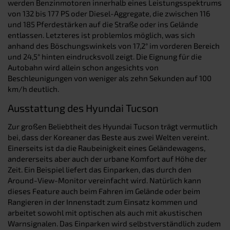
werden Benzinmotoren innerhalb eines Leistungsspektrums
von 132 bis 177 PS oder Diesel-Aggregate, die zwischen 116
und 185 Pferdestärken auf die Straße oder ins Gelände
entlassen. Letzteres ist problemlos möglich, was sich
anhand des Böschungswinkels von 17,2° im vorderen Bereich
und 24,5° hinten eindrucksvoll zeigt. Die Eignung für die
Autobahn wird allein schon angesichts von
Beschleunigungen von weniger als zehn Sekunden auf 100
km/h deutlich.
Ausstattung des Hyundai Tucson
Zur großen Beliebtheit des Hyundai Tucson trägt vermutlich
bei, dass der Koreaner das Beste aus zwei Welten vereint.
Einerseits ist da die Raubeinigkeit eines Geländewagens,
andererseits aber auch der urbane Komfort auf Höhe der
Zeit. Ein Beispiel liefert das Einparken, das durch den
Around-View-Monitor vereinfacht wird. Natürlich kann
dieses Feature auch beim Fahren im Gelände oder beim
Rangieren in der Innenstadt zum Einsatz kommen und
arbeitet sowohl mit optischen als auch mit akustischen
Warnsignalen. Das Einparken wird selbstverständlich zudem