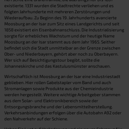
existierte. 1331 wurden die Stadtrechte verliehen und es
folgten Jahrhunderte mit mehreren Zerstörungen und
Wiederaufbau. Zu Beginn des 19. Jahrhunderts avancierte
Moosburg an der Isar zum Sitz eines Landgerichts und seit
1858 existiert ein Eisenbahnanschluss. Die Industrialisierung
sorgte für erhebliches Wachstum und der heutige Name
Moosburg an der Isar stammt aus dem Jahr 1965. Seither
befindet sich die Stadt unmittelbar an der Grenze zwischen
Ober- und Niederbayern, gehört aber noch zu Oberbayern.
Wer sich auf Besichtigungstour begibt, sollte die
Johanneskirche und das Kastulusmünster anschauen.
Wirtschaftlich ist Moosburg an der Isar eine Industriestadt
geblieben. Hier rollen Gabelstapler vom Band und auch
Stromanlagen sowie Produkte aus der Chemieindustrie
werden hergestellt. Weitere wichtige Arbeitgeber stammen
aus dem Solar- und Elektronikbereich sowie der
Entsorgungsbranche und der Lebensmittelherstellung.
Verkehrsanbindungen erfolgen über die Autobahn A92 oder
den Nahverkehr auf der Schiene.
Haben Sie Lust auf Veränderung und ein neues Fahrzeug für