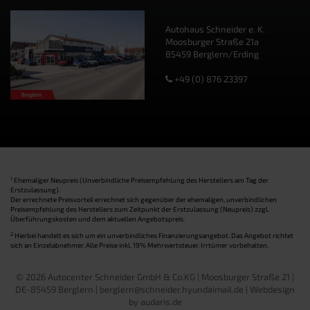
Autohaus Schneider e. K.
Moosburger Straße 21a
85459 Berglern/Erding
+49 (0) 876 23397
1
Ehemaliger Neupreis (Unverbindliche Preisempfehlung des Herstellers am Tag der
Erstzulassung).
Der errechnete Preisvorteil errechnet sich gegenüber der ehemaligen, unverbindlichen
Preisempfehlung des Herstellers zum Zeitpunkt der Erstzulassung (Neupreis) zzgl.
Überführungskosten und dem aktuellen Angebotspreis.
2
Hierbei handelt es sich um ein unverbindliches Finanzierungsangebot. Das Angebot richtet
sich an Einzelabnehmer. Alle Preise inkl. 19% Mehrwertsteuer. Irrtümer vorbehalten.
© 2026 Autocenter Schneider GmbH & Co.KG | Moosburger Straße 21 |
DE-85459 Berglern | berglern@schneider.hyundaimail.de |
Webdesign
by audaris.de