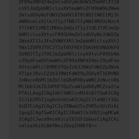
ZF09aXNPd24mZmlsdGVyWzBdW3ZhbHVlXT10
cnVlJmZpbHRlclsxXVtmaWVsZF09bW9kZWwm
ZmlsdGVyWzFdW3ZhbHVlXT0lNUIlN0IlMjJh
dWRhcmlzX2lkJTIyJTNBJTIyNWI4M2UzNzc4
YTlhNTIzMDI1MDAxZmQxJTIyJTdEJTVEJmZp
bHRlclsxXVtvcF09SU4mZmlsdGVyWzJdW2Zp
ZWxkXT11c2FnZVN0YXRlJmZpbHRlclsyXVt2
YWx1ZV09JTVCJTIyT05FREFZUkVHSVNUUkFU
SU9OJTIyJTVEJmZpbHRlclsyXVtvcF09SU4m
c29ydFswXVtmaWVsZF09aXNPd24mc29ydFsw
XVtvcmRlcl09REVTQyZzb3J0WzFdW2ZpZWxk
XT1pc1RvcCZzb3J0WzFdW29yZGVyXT1ERVND
JnNvcnRbMl1bZmllbGRdPXByaWNlJnNvcnRb
Ml1bb3JkZXJdPUFTQyZsaW1pdD0yMCZza2lw
PTAiLAogICAgImhlYWRlcnMiOiB7fSwKICAg
ICJib2R5IjogbnVsbCwKICAgICJleHBlY3Qi
OiB7CiAgICAgICJyZXNwb25zZVR5cGUiOiAi
IgogICAgfSwKICAgICJ0aW1lb3V0IjogMCwK
ICAgICJwcm9ncmVzcyI6IG51bGwsCiAgICAi
cmlza3kiOiBmYWxzZQogIH0KfQ==