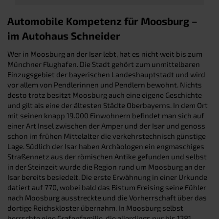
Automobile Kompetenz für Moosburg –
im Autohaus Schneider
Wer in Moosburg an der Isar lebt, hat es nicht weit bis zum
Münchner Flughafen. Die Stadt gehört zum unmittelbaren
Einzugsgebiet der bayerischen Landeshauptstadt und wird
vor allem von Pendlerinnen und Pendlern bewohnt. Nichts
desto trotz besitzt Moosburg auch eine eigene Geschichte
und gilt als eine der ältesten Städte Oberbayerns. In dem Ort
mit seinen knapp 19.000 Einwohnern befindet man sich auf
einer Art Insel zwischen der Amper und der Isar und genoss
schon im frühen Mittelalter die verkehrstechnisch günstige
Lage. Südlich der Isar haben Archäologen ein engmaschiges
Straßennetz aus der römischen Antike gefunden und selbst
in der Steinzeit wurde die Region rund um Moosburg an der
Isar bereits besiedelt. Die erste Erwähnung in einer Urkunde
datiert auf 770, wobei bald das Bistum Freising seine Fühler
nach Moosburg ausstreckte und die Vorherrschaft über das
dortige Reichskloster übernahm. In Moosburg selbst
herrschte eine Grafenfamilie, die allerdings nur bis 1281