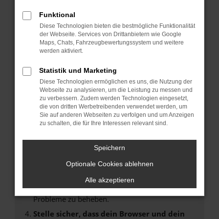
Fehler: Network Error
Funktional
Diese Technologien bieten die bestmögliche Funktionalität
Beim Laden ist ein Fehler aufgetreten.
der Webseite. Services von Drittanbietern wie Google
Maps, Chats, Fahrzeugbewertungssystem und weitere
Hier sind ein paar Tipps, die dir helfen können:
werden aktiviert.
Überprüfe deine Firewall und deine
Statistik und Marketing
Internetverbindung.
Diese Technologien ermöglichen es uns, die Nutzung der
Laden andere Webseiten, zum Beispiel deine
Webseite zu analysieren, um die Leistung zu messen und
Suchmaschine?
zu verbessern. Zudem werden Technologien eingesetzt,
die von dritten Werbetreibenden verwendet werden, um
Prüfe deine Browsererweiterungen.
Sie auf anderen Webseiten zu verfolgen und um Anzeigen
Manche Erweiterungen, wie Werbeblocker,
zu schalten, die für Ihre Interessen relevant sind.
können das Laden bestimmter Seiten
verhindern. Funktioniert die Seite in einem
Speichern
anderen Browser oder in einem privaten
Fenster?
Optionale Cookies ablehnen
Starte dein Gerät neu.
Alle akzeptieren
Das kann manchmal helfen, vorübergehende
Probleme zu beheben.
Stelle sicher, dass dein Browser und dein