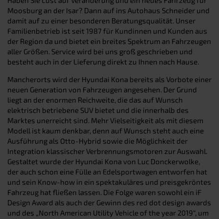
Moosburg an der Isar? Dann auf ins Autohaus Schneider und
damit auf zu einer besonderen Beratungsqualität. Unser
Familienbetrieb ist seit 1987 für Kundinnen und Kunden aus
der Region da und bietet ein breites Spektrum an Fahrzeugen
aller Größen. Service wird bei uns groß geschrieben und
besteht auch in der Lieferung direkt zu Ihnen nach Hause.
Mancherorts wird der Hyundai Kona bereits als Vorbote einer
neuen Generation von Fahrzeugen angesehen. Der Grund
liegt an der enormen Reichweite, die das auf Wunsch
elektrisch betriebene SUV bietet und die innerhalb des
Marktes unerreicht sind. Mehr Vielseitigkeit als mit diesem
Modell ist kaum denkbar, denn auf Wunsch steht auch eine
Ausführung als Otto-Hybrid sowie die Möglichkeit der
Integration klassischer Verbrennungsmotoren zur Auswahl.
Gestaltet wurde der Hyundai Kona von Luc Donckerwolke,
der auch schon eine Fülle an Edelsportwagen entworfen hat
und sein Know-how in ein spektakuläres und preisgekröntes
Fahrzeug hat fließen lassen. Die Folge waren sowohl ein iF
Design Award als auch der Gewinn des red dot design awards
und des „North American Utility Vehicle of the year 2019“, um