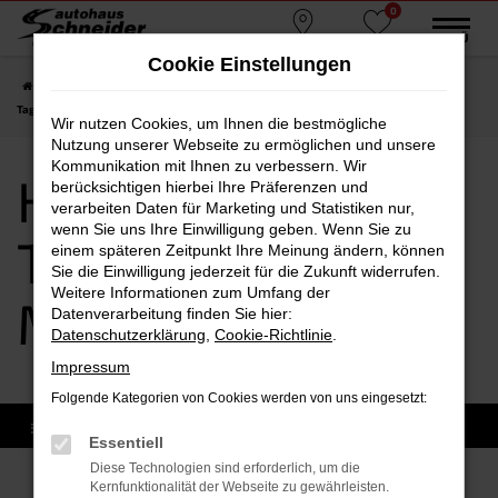
0
Zum
MENÜ
Standorte
Favoriten
Hauptinhalt
Cookie Einstellungen
springen
Startseite
Moosburg
Hyundai
Hyundai KONA
Hyundai KONA
Tageszulassung Moosburg
Wir nutzen Cookies, um Ihnen die bestmögliche
Nutzung unserer Webseite zu ermöglichen und unsere
Kommunikation mit Ihnen zu verbessern. Wir
Hyundai KONA
berücksichtigen hierbei Ihre Präferenzen und
verarbeiten Daten für Marketing und Statistiken nur,
wenn Sie uns Ihre Einwilligung geben. Wenn Sie zu
Tageszulassung
einem späteren Zeitpunkt Ihre Meinung ändern, können
Sie die Einwilligung jederzeit für die Zukunft widerrufen.
Weitere Informationen zum Umfang der
Moosburg
Datenverarbeitung finden Sie hier:
Datenschutzerklärung
,
Cookie-Richtlinie
.
Impressum
Folgende Kategorien von Cookies werden von uns eingesetzt:
Essentiell
Diese Technologien sind erforderlich, um die
Kernfunktionalität der Webseite zu gewährleisten.