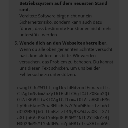
Betriebssystem auf dem neuesten Stand
sind.
Veraltete Software birgt nicht nur ein
Sicherheitsrisiko, sondern kann auch dazu
führen, dass bestimmte Funktionen nicht mehr
unterstützt werden.
Wende dich an den Webseitenbetreiber.
Wenn du alle oben genannten Schritte versucht
hast, kontaktiere uns bitte. Wir werden
versuchen, das Problem zu beheben. Du kannst
uns diesen Text schicken, um uns bei der
Fehlersuche zu unterstützen:
ewogICJuYW1lIjogIk5ldHdvcmtFcnJvciIs
CiAgImNvbmZpZyI6IHsKICAgICJtZXRob2Qi
OiAiR0VUIiwKICAgICJ1cmwiOiAiaHR0cHM6
Ly9hcGkueC5ha3MtcHJvZC5hdWRhcmlzLm5l
dC92MS9jbGllbnRzLzI4Ny93ZWJzaXRlLXZl
aGljbGVzP3dlYnNpdGU9NWY4NTU2YTBkYzBj
MDQ2NmM5MTY5NDM5JmZpbHRlclswXVtmaWVs