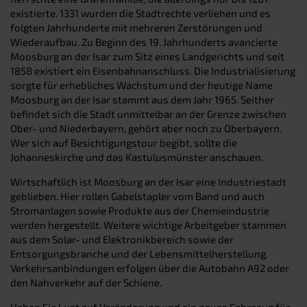
existierte. 1331 wurden die Stadtrechte verliehen und es
folgten Jahrhunderte mit mehreren Zerstörungen und
Wiederaufbau. Zu Beginn des 19. Jahrhunderts avancierte
Moosburg an der Isar zum Sitz eines Landgerichts und seit
1858 existiert ein Eisenbahnanschluss. Die Industrialisierung
sorgte für erhebliches Wachstum und der heutige Name
Moosburg an der Isar stammt aus dem Jahr 1965. Seither
befindet sich die Stadt unmittelbar an der Grenze zwischen
Ober- und Niederbayern, gehört aber noch zu Oberbayern.
Wer sich auf Besichtigungstour begibt, sollte die
Johanneskirche und das Kastulusmünster anschauen.
Wirtschaftlich ist Moosburg an der Isar eine Industriestadt
geblieben. Hier rollen Gabelstapler vom Band und auch
Stromanlagen sowie Produkte aus der Chemieindustrie
werden hergestellt. Weitere wichtige Arbeitgeber stammen
aus dem Solar- und Elektronikbereich sowie der
Entsorgungsbranche und der Lebensmittelherstellung.
Verkehrsanbindungen erfolgen über die Autobahn A92 oder
den Nahverkehr auf der Schiene.
Haben Sie Lust auf Veränderung und ein neues Fahrzeug für