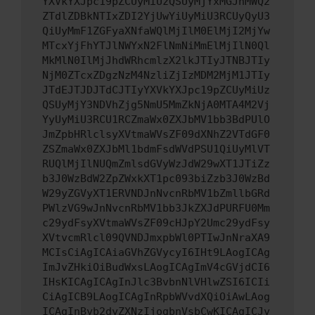
YXVkYXJpc19pZCUyMiUzQSUyMjYxMGJhMWQ2
ZTdlZDBkNTIxZDI2YjUwYiUyMiU3RCUyQyU3
QiUyMmF1ZGFyaXNfaWQlMjIlM0ElMjI2MjYw
MTcxYjFhYTJlNWYxN2FlNmNiMmElMjIlN0Ql
MkMlN0IlMjJhdWRhcmlzX2lkJTIyJTNBJTIy
NjM0ZTcxZDgzNzM4NzliZjIzMDM2MjM1JTIy
JTdEJTJDJTdCJTIyYXVkYXJpc19pZCUyMiUz
QSUyMjY3NDVhZjg5NmU5MmZkNjA0MTA4M2Vj
YyUyMiU3RCU1RCZmaWx0ZXJbMV1bb3BdPUlO
JmZpbHRlclsyXVtmaWVsZF09dXNhZ2VTdGF0
ZSZmaWx0ZXJbMl1bdmFsdWVdPSU1QiUyMlVT
RUQlMjIlNUQmZmlsdGVyWzJdW29wXT1JTiZz
b3J0WzBdW2ZpZWxkXT1pc093biZzb3J0WzBd
W29yZGVyXT1ERVNDJnNvcnRbMV1bZmllbGRd
PWlzVG9wJnNvcnRbMV1bb3JkZXJdPURFU0Mm
c29ydFsyXVtmaWVsZF09cHJpY2Umc29ydFsy
XVtvcmRlcl09QVNDJmxpbWl0PTIwJnNraXA9
MCIsCiAgICAiaGVhZGVycyI6IHt9LAogICAg
ImJvZHkiOiBudWxsLAogICAgImV4cGVjdCI6
IHsKICAgICAgInJlc3BvbnNlVHlwZSI6ICIi
CiAgICB9LAogICAgInRpbWVvdXQiOiAwLAog
ICAgInByb2dyZXNzIjogbnVsbCwKICAgICJy