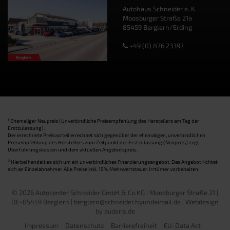
Autohaus Schneider e. K.
Moosburger Straße 21a
85459 Berglern/Erding
+49 (0) 876 23397
1
Ehemaliger Neupreis (Unverbindliche Preisempfehlung des Herstellers am Tag der
Erstzulassung).
Der errechnete Preisvorteil errechnet sich gegenüber der ehemaligen, unverbindlichen
Preisempfehlung des Herstellers zum Zeitpunkt der Erstzulassung (Neupreis) zzgl.
Überführungskosten und dem aktuellen Angebotspreis.
2
Hierbei handelt es sich um ein unverbindliches Finanzierungsangebot. Das Angebot richtet
sich an Einzelabnehmer. Alle Preise inkl. 19% Mehrwertsteuer. Irrtümer vorbehalten.
© 2026 Autocenter Schneider GmbH & Co.KG | Moosburger Straße 21 |
DE-85459 Berglern | berglern@schneider.hyundaimail.de |
Webdesign
by audaris.de
Impressum
Datenschutz
Barrierefreiheit
EU-Data Act