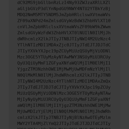
dC92MS9jbGllbnRzLzI4Ny93ZWJzaXRlLXZl
aGljbGVzP3dlYnNpdGU9NWY4NTU2YTBkYzBj
MDQ2NmM5MTY5NDM5JmZpbHRlclswXVtmaWVs
ZF09aXNPd24mZmlsdGVyWzBdW3ZhbHVlXT10
cnVlJmZpbHRlclsxXVtmaWVsZF09bW9kZWwm
ZmlsdGVyWzFdW3ZhbHVlXT0lNUIlN0IlMjJh
dWRhcmlzX2lkJTIyJTNBJTIyNWI4M2UzNzc4
YTlhNTIzMDI1MDAxZjc0JTIyJTdEJTJDJTdC
JTIyYXVkYXJpc19pZCUyMiUzQSUyMjViODNl
Mzc3OGE5YTUyMzAyNTAwMWY3NSUyMiU3RCUy
QyU3QiUyMmF1ZGFyaXNfaWQlMjIlM0ElMjI1
YjgzZTM3NzhhOWE1MjMwMjUwMDFmNzYlMjIl
N0QlMkMlN0IlMjJhdWRhcmlzX2lkJTIyJTNB
JTIyNWI4M2UzNzc4YTlhNTIzMDI1MDAxZmQx
JTIyJTdEJTJDJTdCJTIyYXVkYXJpc19pZCUy
MiUzQSUyMjViODNlMzc3OGE5YTUyMzAyNTAw
MjIyNyUyMiU3RCUyQyU3QiUyMmF1ZGFyaXNf
aWQlMjIlM0ElMjI1YjgzZTM3NzhhOWE1MjMw
MjUwMDIzYjElMjIlN0QlMkMlN0IlMjJhdWRh
cmlzX2lkJTIyJTNBJTIyNjBlNzAwOTEyMzlm
MWY2YTA4MjZlYmQ2JTIyJTdEJTJDJTdCJTIy