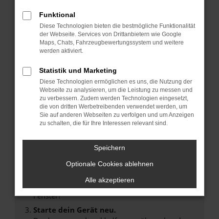
Funktional
Diese Technologien bieten die bestmögliche Funktionalität
der Webseite. Services von Drittanbietern wie Google
Maps, Chats, Fahrzeugbewertungssystem und weitere
Fehler: Network Error
werden aktiviert.
Beim Laden ist ein Fehler aufgetreten.
Statistik und Marketing
Hier sind ein paar Tipps, die dir helfen können:
Diese Technologien ermöglichen es uns, die Nutzung der
Webseite zu analysieren, um die Leistung zu messen und
Überprüfe deine Firewall und deine
zu verbessern. Zudem werden Technologien eingesetzt,
Internetverbindung.
die von dritten Werbetreibenden verwendet werden, um
Laden andere Webseiten, zum Beispiel deine
Sie auf anderen Webseiten zu verfolgen und um Anzeigen
zu schalten, die für Ihre Interessen relevant sind.
Suchmaschine?
Prüfe deine Browsererweiterungen.
Speichern
Manche Erweiterungen, wie Werbeblocker,
können das Laden bestimmter Seiten
Optionale Cookies ablehnen
verhindern. Funktioniert die Seite in einem
Alle akzeptieren
anderen Browser oder in einem privaten
Fenster?
Starte dein Gerät neu.