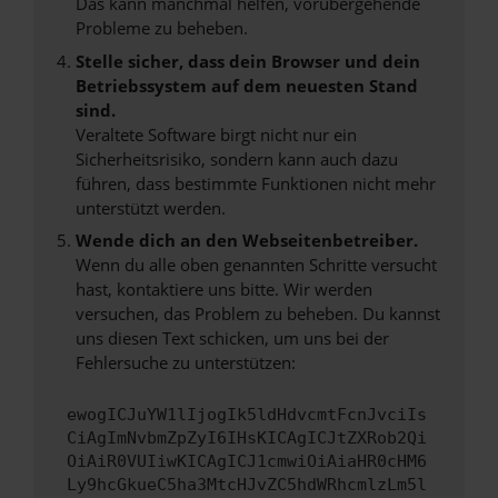
Das kann manchmal helfen, vorübergehende
Probleme zu beheben.
Stelle sicher, dass dein Browser und dein
Betriebssystem auf dem neuesten Stand
sind.
Veraltete Software birgt nicht nur ein
Sicherheitsrisiko, sondern kann auch dazu
führen, dass bestimmte Funktionen nicht mehr
unterstützt werden.
Wende dich an den Webseitenbetreiber.
Wenn du alle oben genannten Schritte versucht
hast, kontaktiere uns bitte. Wir werden
versuchen, das Problem zu beheben. Du kannst
uns diesen Text schicken, um uns bei der
Fehlersuche zu unterstützen:
ewogICJuYW1lIjogIk5ldHdvcmtFcnJvciIs
CiAgImNvbmZpZyI6IHsKICAgICJtZXRob2Qi
OiAiR0VUIiwKICAgICJ1cmwiOiAiaHR0cHM6
Ly9hcGkueC5ha3MtcHJvZC5hdWRhcmlzLm5l