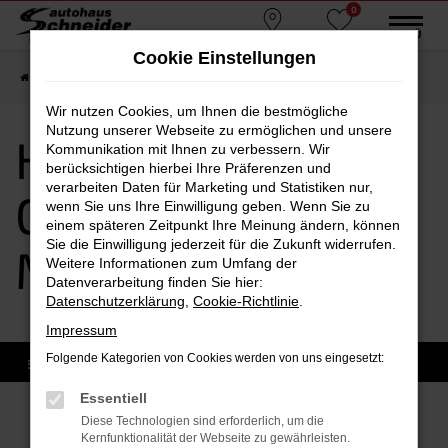
0
Zum
MENÜ
Standorte
Favoriten
Hauptinhalt
Cookie Einstellungen
springen
Startseite
Moosburg
Hyundai
Hyundai Gebrauchtwagen Moosburg
Wir nutzen Cookies, um Ihnen die bestmögliche
Nutzung unserer Webseite zu ermöglichen und unsere
Hyundai
Kommunikation mit Ihnen zu verbessern. Wir
berücksichtigen hierbei Ihre Präferenzen und
verarbeiten Daten für Marketing und Statistiken nur,
Gebrauchtwagen
wenn Sie uns Ihre Einwilligung geben. Wenn Sie zu
einem späteren Zeitpunkt Ihre Meinung ändern, können
Sie die Einwilligung jederzeit für die Zukunft widerrufen.
Moosburg
Weitere Informationen zum Umfang der
Datenverarbeitung finden Sie hier:
Datenschutzerklärung
,
Cookie-Richtlinie
.
Impressum
Folgende Kategorien von Cookies werden von uns eingesetzt:
Essentiell
Sofort verfügbare Modelle
Diese Technologien sind erforderlich, um die
Kernfunktionalität der Webseite zu gewährleisten.