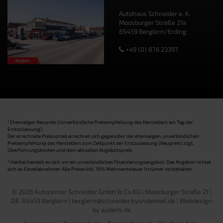
Autohaus Schneider e. K.
Moosburger Straße 21a
85459 Berglern/Erding
+49 (0) 876 23397
1
Ehemaliger Neupreis (Unverbindliche Preisempfehlung des Herstellers am Tag der
Erstzulassung).
Der errechnete Preisvorteil errechnet sich gegenüber der ehemaligen, unverbindlichen
Preisempfehlung des Herstellers zum Zeitpunkt der Erstzulassung (Neupreis) zzgl.
Überführungskosten und dem aktuellen Angebotspreis.
2
Hierbei handelt es sich um ein unverbindliches Finanzierungsangebot. Das Angebot richtet
sich an Einzelabnehmer. Alle Preise inkl. 19% Mehrwertsteuer. Irrtümer vorbehalten.
© 2026 Autocenter Schneider GmbH & Co.KG | Moosburger Straße 21 |
DE-85459 Berglern | berglern@schneider.hyundaimail.de |
Webdesign
by audaris.de