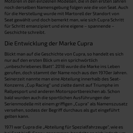
Motoren in den einzelnen Modellen, die in den ersten Jahren
noch derselben Namensgebung folgen wie die von Seat. Auch
für die Herstellung wurde mit Martorell der Standort von
Seat gewählt und doch bemerkt man, wie sich Cupra Schritt
für Schritt emanzipiert und eine eigene – spannende –
Geschichte schreibt.
Die Entwicklung der Marke Cupra
Blickt man auf die Geschichte von Cupra, so handelt es sich
nur auf den ersten Blick um ein sprichwörtlich
„unbeschriebenes Blatt“. 2018 wurde die Marke ins Leben
gerufen, doch stammt der Name noch aus den 1970er Jahren.
Seinerzeit nannte man eine Abteilung innerhalb des Seat-
Konzerns „Cup Racing“ und zielte damit auf Triumphe im
Rallyesport und anderen Motorsportbereichen ab. Schon
bald wurden auch die sportlichen Ausführungen der
Serienmodelle mit einem griffigen „Cupra“ als Namenszusatz
versehen, sodass der Begriff durchaus als gut eingeführt
gelten kann.
1971 war Cupra die „Abteilung für Spezialfahrzeuge“, wie es
bei Seat hieß. Genau genommen, handelte es sich jedoch um