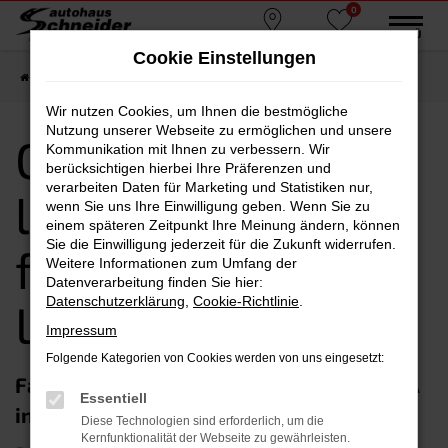
0
Zum
MENÜ
Standorte
Favoriten
Hauptinhalt
Cookie Einstellungen
springen
Startseite
Landshut
CUPRA kaufen, leasen, finanzieren in Landshut
Wir nutzen Cookies, um Ihnen die bestmögliche
Nutzung unserer Webseite zu ermöglichen und unsere
CUPRA kaufen,
Kommunikation mit Ihnen zu verbessern. Wir
berücksichtigen hierbei Ihre Präferenzen und
verarbeiten Daten für Marketing und Statistiken nur,
leasen,
wenn Sie uns Ihre Einwilligung geben. Wenn Sie zu
einem späteren Zeitpunkt Ihre Meinung ändern, können
Sie die Einwilligung jederzeit für die Zukunft widerrufen.
finanzieren in
Weitere Informationen zum Umfang der
Datenverarbeitung finden Sie hier:
Datenschutzerklärung
,
Cookie-Richtlinie
.
Landshut
Impressum
Folgende Kategorien von Cookies werden von uns eingesetzt:
Fahren auf Top-Niveau mit einem CUPRA
Essentiell
in Landshut
Diese Technologien sind erforderlich, um die
Kernfunktionalität der Webseite zu gewährleisten.