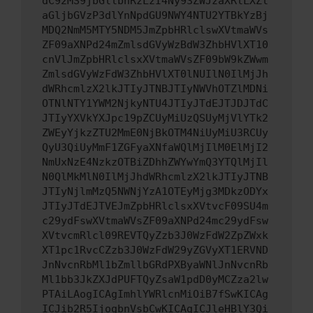
dC92MS9jbGllbnRzLzI4Ny93ZWJzaXRlLXZl
aGljbGVzP3dlYnNpdGU9NWY4NTU2YTBkYzBj
MDQ2NmM5MTY5NDM5JmZpbHRlclswXVtmaWVs
ZF09aXNPd24mZmlsdGVyWzBdW3ZhbHVlXT10
cnVlJmZpbHRlclsxXVtmaWVsZF09bW9kZWwm
ZmlsdGVyWzFdW3ZhbHVlXT0lNUIlN0IlMjJh
dWRhcmlzX2lkJTIyJTNBJTIyNWVhOTZlMDNi
OTNlNTY1YWM2NjkyNTU4JTIyJTdEJTJDJTdC
JTIyYXVkYXJpc19pZCUyMiUzQSUyMjVlYTk2
ZWEyYjkzZTU2MmE0NjBkOTM4NiUyMiU3RCUy
QyU3QiUyMmF1ZGFyaXNfaWQlMjIlM0ElMjI2
NmUxNzE4NzkzOTBiZDhhZWYwYmQ3YTQlMjIl
N0QlMkMlN0IlMjJhdWRhcmlzX2lkJTIyJTNB
JTIyNjlmMzQ5NWNjYzA1OTEyMjg3MDkzODYx
JTIyJTdEJTVEJmZpbHRlclsxXVtvcF09SU4m
c29ydFswXVtmaWVsZF09aXNPd24mc29ydFsw
XVtvcmRlcl09REVTQyZzb3J0WzFdW2ZpZWxk
XT1pc1RvcCZzb3J0WzFdW29yZGVyXT1ERVND
JnNvcnRbMl1bZmllbGRdPXByaWNlJnNvcnRb
Ml1bb3JkZXJdPUFTQyZsaW1pdD0yMCZza2lw
PTAiLAogICAgImhlYWRlcnMiOiB7fSwKICAg
ICJib2R5IjogbnVsbCwKICAgICJleHBlY3Qi