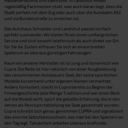
Halbleitertechnik und Elektronik. In Landshut finden
regelmäßig Fachmessen statt, was auch daran liegt, dass die
Stadt perfekt mit dem Zug oder auch über die Autobahn A92
und via Bundesstraße zu erreichen ist.
Das Autohaus Schneider und Landshut passen einfach
perfekt zueinander. Wir bieten Ihnen einen umfangreichen
Service und sind sowohl telefonisch als auch direkt vor Ort
für Sie da. Zudem erfreuen Sie sich an einem breiten
Spektrum an überaus günstigen Fahrzeugen.
Kaum ein anderer Hersteller ist so jung und dynamisch wie
Cupra. Die Rede ist hier natürlich von einer Ausgliederung
des renommierten Autobauers Seat, der seine sportlichen
Modelle kurzerhand unter eigenem Namen vermarktet.
Anders formuliert, steckt in Cupra bereits zu Beginn der
Firmengeschichte jede Menge Tradition und wer einen Blick
auf die Modell wirft, spürt die geballte Erfahrung, die in den
Jahren als Rennsportabteilung bei Seat gesammelt wurden.
Cupra schreibt sich genau genommen CUPRA und signalisiert
das enorme Selbstbewusstsein, das man bei den Spaniern an
den Tag legt. Tatsächlich arbeiten überaus kraftvolle