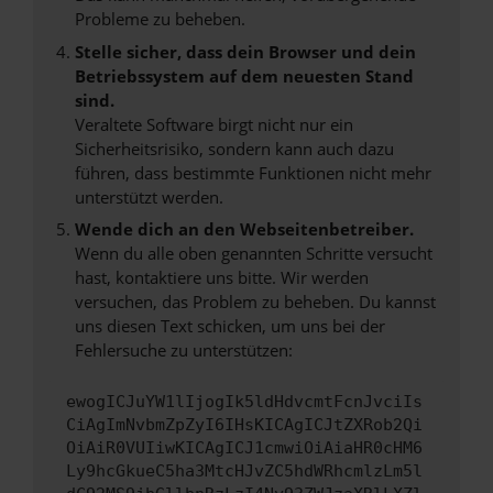
Probleme zu beheben.
Stelle sicher, dass dein Browser und dein
Betriebssystem auf dem neuesten Stand
sind.
Veraltete Software birgt nicht nur ein
Sicherheitsrisiko, sondern kann auch dazu
führen, dass bestimmte Funktionen nicht mehr
unterstützt werden.
Wende dich an den Webseitenbetreiber.
Wenn du alle oben genannten Schritte versucht
hast, kontaktiere uns bitte. Wir werden
versuchen, das Problem zu beheben. Du kannst
uns diesen Text schicken, um uns bei der
Fehlersuche zu unterstützen:
ewogICJuYW1lIjogIk5ldHdvcmtFcnJvciIs
CiAgImNvbmZpZyI6IHsKICAgICJtZXRob2Qi
OiAiR0VUIiwKICAgICJ1cmwiOiAiaHR0cHM6
Ly9hcGkueC5ha3MtcHJvZC5hdWRhcmlzLm5l