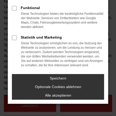
Fahrzeuge von CUPRA gehören in Sachen Qualität seit
Langem zur Top-Liga – und sind auch für Landshut und
Funktional
Umgebung die perfekte Wahl. Die Autos der Traditionsfirma
Diese Technologien bieten die bestmögliche Funktionalität
bestechen nicht nur durch Langlebigkeit und Zuverlässigkeit,
der Webseite. Services von Drittanbietern wie Google
sondern ebenso durch technische Innovation und ihr
Maps, Chats, Fahrzeugbewertungssystem und weitere
werden aktiviert.
ansprechendes Design. Egal, ob Sie im Stadtverkehr, auf der
Landstraßen oder aber im Gelände unterwegs sind – CUPRA
Statistik und Marketing
hat für jeden Zweck das passende Modell. Wir vom Autohaus
Diese Technologien ermöglichen es uns, die Nutzung der
Schneider sind Ihr lokaler Vertrauenshändler für sämtliche
Webseite zu analysieren, um die Leistung zu messen und
Autos des Top-Herstellers – und bieten Ihnen eine breite
zu verbessern. Zudem werden Technologien eingesetzt,
Auswahl vom Kleinfahrzeug bis hin zum SUV. Wie wäre es mit
die von dritten Werbetreibenden verwendet werden, um
einem hochmodern ausgestatteten Neuwagen? Oder soll es
Sie auf anderen Webseiten zu verfolgen und um Anzeigen
zu schalten, die für Ihre Interessen relevant sind.
doch lieber ein solider „Gebrauchter“ sein? Bei uns findet
jeder [MARKE}-Liebhaber das perfekte Auto für seine
Mobilitätsbedürfnisse. Ganz zu schweigen von unserem
Speichern
Werkstattservice, bei dem Sie auch nach dem Kauf in den
Optionale Cookies ablehnen
besten Händen sind.
Alle akzeptieren
VORFÜHRWAGEN
NEUWAGEN LANDSHUT
LANDSHUT