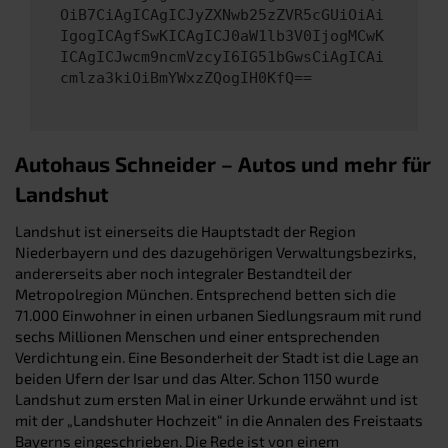
OiB7CiAgICAgICJyZXNwb25zZVR5cGUiOiAi
IgogICAgfSwKICAgICJ0aW1lb3V0IjogMCwK
ICAgICJwcm9ncmVzcyI6IG51bGwsCiAgICAi
cmlza3kiOiBmYWxzZQogIH0KfQ==
Autohaus Schneider – Autos und mehr für
Landshut
Landshut ist einerseits die Hauptstadt der Region
Niederbayern und des dazugehörigen Verwaltungsbezirks,
andererseits aber noch integraler Bestandteil der
Metropolregion München. Entsprechend betten sich die
71.000 Einwohner in einen urbanen Siedlungsraum mit rund
sechs Millionen Menschen und einer entsprechenden
Verdichtung ein. Eine Besonderheit der Stadt ist die Lage an
beiden Ufern der Isar und das Alter. Schon 1150 wurde
Landshut zum ersten Mal in einer Urkunde erwähnt und ist
mit der „Landshuter Hochzeit“ in die Annalen des Freistaats
Bayerns eingeschrieben. Die Rede ist von einem