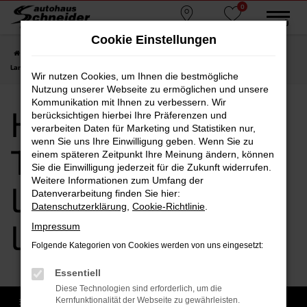
0
Zum
MENÜ
Standorte
Favoriten
Hauptinhalt
Cookie Einstellungen
springen
Startseite
Landsberg am Lech
Hyundai
Hyundai Tageszulassung
Landsberg am Lech
Wir nutzen Cookies, um Ihnen die bestmögliche
Nutzung unserer Webseite zu ermöglichen und unsere
Kommunikation mit Ihnen zu verbessern. Wir
Hyundai
berücksichtigen hierbei Ihre Präferenzen und
verarbeiten Daten für Marketing und Statistiken nur,
wenn Sie uns Ihre Einwilligung geben. Wenn Sie zu
Tageszulassung
einem späteren Zeitpunkt Ihre Meinung ändern, können
Sie die Einwilligung jederzeit für die Zukunft widerrufen.
Weitere Informationen zum Umfang der
Landsberg am
Datenverarbeitung finden Sie hier:
Datenschutzerklärung
,
Cookie-Richtlinie
.
Lech
Impressum
Folgende Kategorien von Cookies werden von uns eingesetzt:
Essentiell
Diese Technologien sind erforderlich, um die
Kernfunktionalität der Webseite zu gewährleisten.