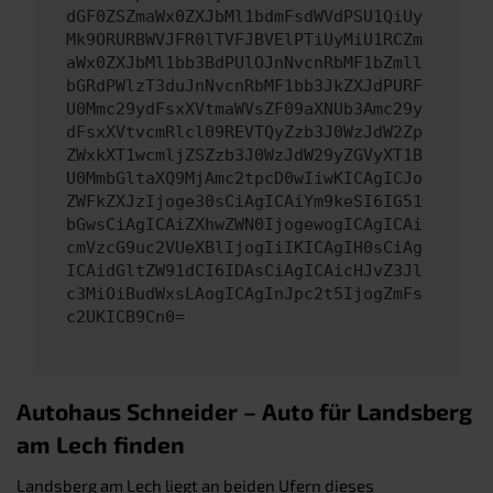
dGF0ZSZmaWx0ZXJbMl1bdmFsdWVdPSU1QiUy
Mk9ORURBWVJFR0lTVFJBVElPTiUyMiU1RCZm
aWx0ZXJbMl1bb3BdPUlOJnNvcnRbMF1bZmll
bGRdPWlzT3duJnNvcnRbMF1bb3JkZXJdPURF
U0Mmc29ydFsxXVtmaWVsZF09aXNUb3Amc29y
dFsxXVtvcmRlcl09REVTQyZzb3J0WzJdW2Zp
ZWxkXT1wcmljZSZzb3J0WzJdW29yZGVyXT1B
U0MmbGltaXQ9MjAmc2tpcD0wIiwKICAgICJo
ZWFkZXJzIjoge30sCiAgICAiYm9keSI6IG51
bGwsCiAgICAiZXhwZWN0IjogewogICAgICAi
cmVzcG9uc2VUeXBlIjogIiIKICAgIH0sCiAg
ICAidGltZW91dCI6IDAsCiAgICAicHJvZ3Jl
c3MiOiBudWxsLAogICAgInJpc2t5IjogZmFs
c2UKICB9Cn0=
Autohaus Schneider – Auto für Landsberg
am Lech finden
Landsberg am Lech liegt an beiden Ufern dieses