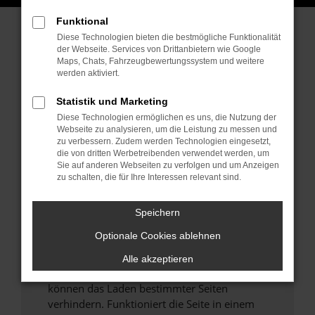
Funktional
Sofort verfügbare Modelle
Diese Technologien bieten die bestmögliche Funktionalität
der Webseite. Services von Drittanbietern wie Google
Maps, Chats, Fahrzeugbewertungssystem und weitere
werden aktiviert.
Statistik und Marketing
Fehler: Network Error
Diese Technologien ermöglichen es uns, die Nutzung der
Webseite zu analysieren, um die Leistung zu messen und
zu verbessern. Zudem werden Technologien eingesetzt,
Beim Laden ist ein Fehler aufgetreten.
die von dritten Werbetreibenden verwendet werden, um
Hier sind ein paar Tipps, die dir helfen können:
Sie auf anderen Webseiten zu verfolgen und um Anzeigen
zu schalten, die für Ihre Interessen relevant sind.
Überprüfe deine Firewall und deine
Internetverbindung.
Speichern
Laden andere Webseiten, zum Beispiel deine
Suchmaschine?
Optionale Cookies ablehnen
Prüfe deine Browsererweiterungen.
Alle akzeptieren
Manche Erweiterungen, wie Werbeblocker,
können das Laden bestimmter Seiten
verhindern. Funktioniert die Seite in einem