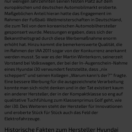
nur wenigen Jahrzehnten seinen festen Platz auf dem
europäischen und deutschen Automobilmarkt eroberte.
Maßgeblichen Anteil hieran hatte das Engagement im
Rahmen der Fußball-Weltmeisterschaften in Deutschland,
die zum Teil von dem koreanischen Automobilhersteller
gesponsert wurde. Messungen ergaben, dass sich der
Bekanntheitsgrad durch diese Werbemaßnahme enorm
erhöht hat. Hinzu kommt die bemerkenswerte Qualität, die
im Rahmen der IAA 2011 sogar von der Konkurrenz anerkannt
werden musst. So war es der Martin Winterkorn, seinerzeit
Vorstand bei Volkswagen, der bei der In-Augenschein-Nahme
eines Hyundai i30 verwundert feststellte, dass „nix
scheppert“ und seinen Kollegen „Warum kann‘s der?‘“ fragte.
Eine bessere Werbung für die ausgezeichnete Verarbeitung
konnte man sich nicht denken und in der Tat existiert kaum
ein anderer Hersteller, der in der Kompaktklasse so eng auf
qualitative Tuchfühlung zum Klassenprimus Golf geht, wie
der i30. Des Weiteren steht der Hersteller für Innovationen
und eroberte Stück für Stück auch das Feld der
Elektrofahrzeuge.
Historische Fakten zum Hersteller Hyundai