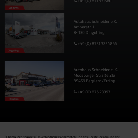
+49 (0) 871 931560
Autohaus Schneider e.K.
Amperstr. 1
84130 Dingolfing
+49 (0) 8731 3254866
Autohaus Schneider e. K.
Moosburger Straße 21a
85459 Berglern/Erding
+49 (0) 876 23397
1
Ehemaliger Neupreis (Unverbindliche Preisempfehlung des Herstellers am Tag der