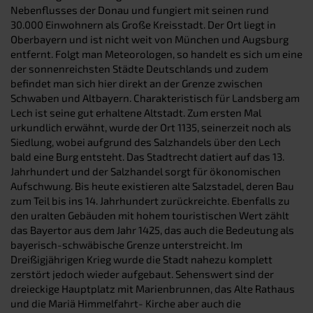
Nebenflusses der Donau und fungiert mit seinen rund
30.000 Einwohnern als Große Kreisstadt. Der Ort liegt in
Oberbayern und ist nicht weit von München und Augsburg
entfernt. Folgt man Meteorologen, so handelt es sich um eine
der sonnenreichsten Städte Deutschlands und zudem
befindet man sich hier direkt an der Grenze zwischen
Schwaben und Altbayern. Charakteristisch für Landsberg am
Lech ist seine gut erhaltene Altstadt. Zum ersten Mal
urkundlich erwähnt, wurde der Ort 1135, seinerzeit noch als
Siedlung, wobei aufgrund des Salzhandels über den Lech
bald eine Burg entsteht. Das Stadtrecht datiert auf das 13.
Jahrhundert und der Salzhandel sorgt für ökonomischen
Aufschwung. Bis heute existieren alte Salzstadel, deren Bau
zum Teil bis ins 14. Jahrhundert zurückreichte. Ebenfalls zu
den uralten Gebäuden mit hohem touristischen Wert zählt
das Bayertor aus dem Jahr 1425, das auch die Bedeutung als
bayerisch-schwäbische Grenze unterstreicht. Im
Dreißigjährigen Krieg wurde die Stadt nahezu komplett
zerstört jedoch wieder aufgebaut. Sehenswert sind der
dreieckige Hauptplatz mit Marienbrunnen, das Alte Rathaus
und die Mariä Himmelfahrt- Kirche aber auch die