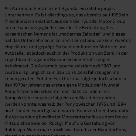
Als Automobilhersteller ist Hyundai ein relativ junges
Unternehmen. Es ist allerdings so, dass bereits seit 1953 ein
Mischkonzern existiert, aus dem die Hyundai Motor Group
kurzerhand ausgegliedert wurde. Die Bedeutung des
koreanischen Namens ist „modernes Zeitalter“ und dieses
hat das Unternehmen in seinem Heimatland wie kein Zweites
eingeläutet und geprägt. So baut der Konzern Motoren und
Autoteile, ist jedoch auch in der Produktion von Stahl, in der
Logistik und sogar im Bau von Schienenfahrzeugen
beheimatet. Die Automobilsparte existiert seit 1967 und
wurde ursprünglich zum Bau von Lizenzfahrzeugen ins
Leben gerufen. Auf den Ford Cortina folgte jedoch schon in
den 1970er Jahren das erste eigene Modell: der Hyundai
Pony. Schon bald erkannte man, dass vor allem mit
Kompaktfahrzeugen erfolgreich am Markt bestanden
werden konnte, weshalb der Pony zwischen 1975 und 1994
auch für den Export gebaut wurde. Kennzeichnend war dabei
die Verwendung bewährter Motorentechnik aus dem Hause
Mitsubishi sowie der Rückgriff auf die Gestaltung von
Italdesign. Wenn man so will, war bereits der Hyundai Pony
ein teils europäisches Fahrzeug.