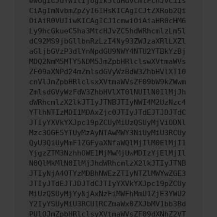
ewogICJuYW1lIjogIk5ldHdvcmtFcnJvciIs
CiAgImNvbmZpZyI6IHsKICAgICJtZXRob2Qi
OiAiR0VUIiwKICAgICJ1cmwiOiAiaHR0cHM6
Ly9hcGkueC5ha3MtcHJvZC5hdWRhcmlzLm5l
dC92MS9jbGllbnRzLzI4Ny93ZWJzaXRlLXZl
aGljbGVzP3dlYnNpdGU9NWY4NTU2YTBkYzBj
MDQ2NmM5MTY5NDM5JmZpbHRlclswXVtmaWVs
ZF09aXNPd24mZmlsdGVyWzBdW3ZhbHVlXT10
cnVlJmZpbHRlclsxXVtmaWVsZF09bW9kZWwm
ZmlsdGVyWzFdW3ZhbHVlXT0lNUIlN0IlMjJh
dWRhcmlzX2lkJTIyJTNBJTIyNWI4M2UzNzc4
YTlhNTIzMDI1MDAxZjc0JTIyJTdEJTJDJTdC
JTIyYXVkYXJpc19pZCUyMiUzQSUyMjViODNl
Mzc3OGE5YTUyMzAyNTAwMWY3NiUyMiU3RCUy
QyU3QiUyMmF1ZGFyaXNfaWQlMjIlM0ElMjI1
YjgzZTM3NzhhOWE1MjMwMjUwMDIzYjElMjIl
N0QlMkMlN0IlMjJhdWRhcmlzX2lkJTIyJTNB
JTIyNjA4OTYzMDBhNWEzZTIyNTZlMWYwZGE3
JTIyJTdEJTJDJTdCJTIyYXVkYXJpc19pZCUy
MiUzQSUyMjYyNjAxNzFiMWFhMmU1ZjE3YWU2
Y2IyYSUyMiU3RCU1RCZmaWx0ZXJbMV1bb3Bd
PUlOJmZpbHRlclsyXVtmaWVsZF09dXNhZ2VT