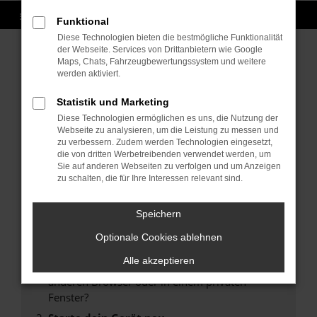
Funktional
Diese Technologien bieten die bestmögliche Funktionalität
der Webseite. Services von Drittanbietern wie Google
Maps, Chats, Fahrzeugbewertungssystem und weitere
werden aktiviert.
Fehler: Network Error
Statistik und Marketing
Beim Laden ist ein Fehler aufgetreten.
Diese Technologien ermöglichen es uns, die Nutzung der
Hier sind ein paar Tipps, die dir helfen können:
Webseite zu analysieren, um die Leistung zu messen und
zu verbessern. Zudem werden Technologien eingesetzt,
Überprüfe deine Firewall und deine
die von dritten Werbetreibenden verwendet werden, um
Internetverbindung.
Sie auf anderen Webseiten zu verfolgen und um Anzeigen
zu schalten, die für Ihre Interessen relevant sind.
Laden andere Webseiten, zum Beispiel deine
Suchmaschine?
Speichern
Prüfe deine Browsererweiterungen.
Manche Erweiterungen, wie Werbeblocker,
Optionale Cookies ablehnen
können das Laden bestimmter Seiten
Alle akzeptieren
verhindern. Funktioniert die Seite in einem
anderen Browser oder in einem privaten
Fenster?