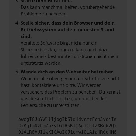
Starte dein Gerät neu.
Das kann manchmal helfen, vorübergehende
Probleme zu beheben.
Stelle sicher, dass dein Browser und dein
Betriebssystem auf dem neuesten Stand
sind.
Veraltete Software birgt nicht nur ein
Sicherheitsrisiko, sondern kann auch dazu
führen, dass bestimmte Funktionen nicht mehr
unterstützt werden.
Wende dich an den Webseitenbetreiber.
Wenn du alle oben genannten Schritte versucht
hast, kontaktiere uns bitte. Wir werden
versuchen, das Problem zu beheben. Du kannst
uns diesen Text schicken, um uns bei der
Fehlersuche zu unterstützen:
ewogICJuYW1lIjogIk5ldHdvcmtFcnJvciIs
CiAgImNvbmZpZyI6IHsKICAgICJtZXRob2Qi
OiAiR0VUIiwKICAgICJ1cmwiOiAiaHR0cHM6