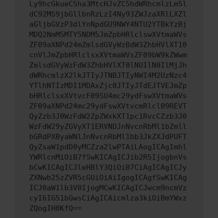
Ly9hcGkueC5ha3MtcHJvZC5hdWRhcmlzLm5l
dC92MS9jbGllbnRzLzI4Ny93ZWJzaXRlLXZl
aGljbGVzP3dlYnNpdGU9NWY4NTU2YTBkYzBj
MDQ2NmM5MTY5NDM5JmZpbHRlclswXVtmaWVs
ZF09aXNPd24mZmlsdGVyWzBdW3ZhbHVlXT10
cnVlJmZpbHRlclsxXVtmaWVsZF09bW9kZWwm
ZmlsdGVyWzFdW3ZhbHVlXT0lNUIlN0IlMjJh
dWRhcmlzX2lkJTIyJTNBJTIyNWI4M2UzNzc4
YTlhNTIzMDI1MDAxZjc0JTIyJTdEJTVEJmZp
bHRlclsxXVtvcF09SU4mc29ydFswXVtmaWVs
ZF09aXNPd24mc29ydFswXVtvcmRlcl09REVT
QyZzb3J0WzFdW2ZpZWxkXT1pc1RvcCZzb3J0
WzFdW29yZGVyXT1ERVNDJnNvcnRbMl1bZmll
bGRdPXByaWNlJnNvcnRbMl1bb3JkZXJdPUFT
QyZsaW1pdD0yMCZza2lwPTAiLAogICAgImhl
YWRlcnMiOiB7fSwKICAgICJib2R5IjogbnVs
bCwKICAgICJleHBlY3QiOiB7CiAgICAgICJy
ZXNwb25zZVR5cGUiOiAiIgogICAgfSwKICAg
ICJ0aW1lb3V0IjogMCwKICAgICJwcm9ncmVz
cyI6IG51bGwsCiAgICAicmlza3kiOiBmYWxz
ZQogIH0KfQ==