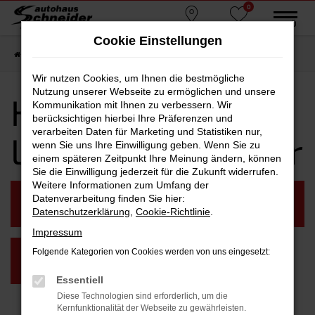
0
Zum
MENÜ
Standorte
Favoriten
Hauptinhalt
Cookie Einstellungen
springen
Startseite
Landau an der Isar
Hyundai
Hyundai i10 Landau an der Isar
Wir nutzen Cookies, um Ihnen die bestmögliche
Nutzung unserer Webseite zu ermöglichen und unsere
Hyundai i10
Kommunikation mit Ihnen zu verbessern. Wir
berücksichtigen hierbei Ihre Präferenzen und
verarbeiten Daten für Marketing und Statistiken nur,
Landau an der Isar
wenn Sie uns Ihre Einwilligung geben. Wenn Sie zu
einem späteren Zeitpunkt Ihre Meinung ändern, können
Sie die Einwilligung jederzeit für die Zukunft widerrufen.
Weitere Informationen zum Umfang der
VORFÜHRWAGEN
TAGESZULASSUNG
Datenverarbeitung finden Sie hier:
LANDAU AN DER ISAR
LANDAU AN DER ISAR
Datenschutzerklärung
,
Cookie-Richtlinie
.
Impressum
Folgende Kategorien von Cookies werden von uns eingesetzt:
GEBRAUCHTWAGEN
LANDAU AN DER ISAR
Essentiell
Diese Technologien sind erforderlich, um die
Kernfunktionalität der Webseite zu gewährleisten.