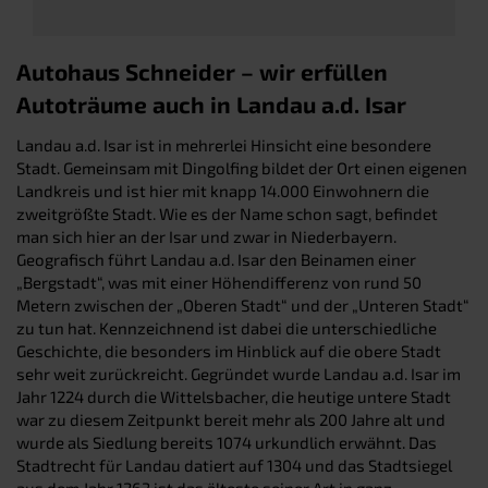
Autohaus Schneider – wir erfüllen
Autoträume auch in Landau a.d. Isar
Landau a.d. Isar ist in mehrerlei Hinsicht eine besondere
Stadt. Gemeinsam mit Dingolfing bildet der Ort einen eigenen
Landkreis und ist hier mit knapp 14.000 Einwohnern die
zweitgrößte Stadt. Wie es der Name schon sagt, befindet
man sich hier an der Isar und zwar in Niederbayern.
Geografisch führt Landau a.d. Isar den Beinamen einer
„Bergstadt“, was mit einer Höhendifferenz von rund 50
Metern zwischen der „Oberen Stadt“ und der „Unteren Stadt“
zu tun hat. Kennzeichnend ist dabei die unterschiedliche
Geschichte, die besonders im Hinblick auf die obere Stadt
sehr weit zurückreicht. Gegründet wurde Landau a.d. Isar im
Jahr 1224 durch die Wittelsbacher, die heutige untere Stadt
war zu diesem Zeitpunkt bereit mehr als 200 Jahre alt und
wurde als Siedlung bereits 1074 urkundlich erwähnt. Das
Stadtrecht für Landau datiert auf 1304 und das Stadtsiegel
aus dem Jahr 1263 ist das älteste seiner Art in ganz