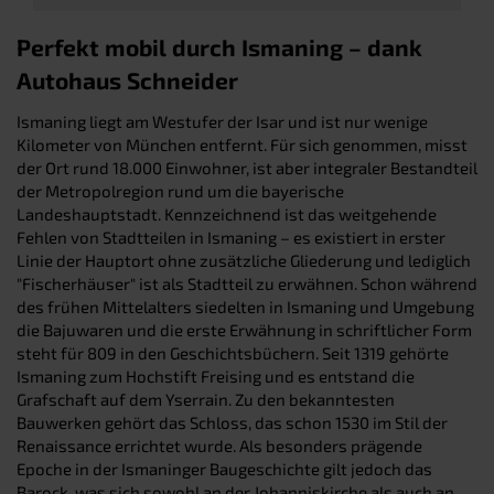
Perfekt mobil durch Ismaning – dank
Autohaus Schneider
Ismaning liegt am Westufer der Isar und ist nur wenige
Kilometer von München entfernt. Für sich genommen, misst
der Ort rund 18.000 Einwohner, ist aber integraler Bestandteil
der Metropolregion rund um die bayerische
Landeshauptstadt. Kennzeichnend ist das weitgehende
Fehlen von Stadtteilen in Ismaning – es existiert in erster
Linie der Hauptort ohne zusätzliche Gliederung und lediglich
"Fischerhäuser" ist als Stadtteil zu erwähnen. Schon während
des frühen Mittelalters siedelten in Ismaning und Umgebung
die Bajuwaren und die erste Erwähnung in schriftlicher Form
steht für 809 in den Geschichtsbüchern. Seit 1319 gehörte
Ismaning zum Hochstift Freising und es entstand die
Grafschaft auf dem Yserrain. Zu den bekanntesten
Bauwerken gehört das Schloss, das schon 1530 im Stil der
Renaissance errichtet wurde. Als besonders prägende
Epoche in der Ismaninger Baugeschichte gilt jedoch das
Barock, was sich sowohl an der Johanniskirche als auch an