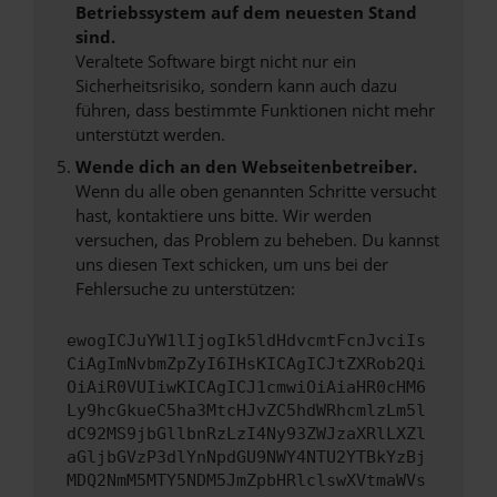
Betriebssystem auf dem neuesten Stand
sind.
Veraltete Software birgt nicht nur ein
Sicherheitsrisiko, sondern kann auch dazu
führen, dass bestimmte Funktionen nicht mehr
unterstützt werden.
Wende dich an den Webseitenbetreiber.
Wenn du alle oben genannten Schritte versucht
hast, kontaktiere uns bitte. Wir werden
versuchen, das Problem zu beheben. Du kannst
uns diesen Text schicken, um uns bei der
Fehlersuche zu unterstützen:
ewogICJuYW1lIjogIk5ldHdvcmtFcnJvciIs
CiAgImNvbmZpZyI6IHsKICAgICJtZXRob2Qi
OiAiR0VUIiwKICAgICJ1cmwiOiAiaHR0cHM6
Ly9hcGkueC5ha3MtcHJvZC5hdWRhcmlzLm5l
dC92MS9jbGllbnRzLzI4Ny93ZWJzaXRlLXZl
aGljbGVzP3dlYnNpdGU9NWY4NTU2YTBkYzBj
MDQ2NmM5MTY5NDM5JmZpbHRlclswXVtmaWVs