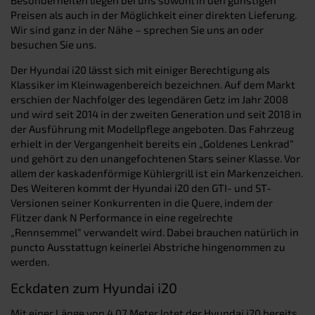
Preisen als auch in der Möglichkeit einer direkten Lieferung.
Wir sind ganz in der Nähe – sprechen Sie uns an oder
besuchen Sie uns.
Der Hyundai i20 lässt sich mit einiger Berechtigung als
Klassiker im Kleinwagenbereich bezeichnen. Auf dem Markt
erschien der Nachfolger des legendären Getz im Jahr 2008
und wird seit 2014 in der zweiten Generation und seit 2018 in
der Ausführung mit Modellpflege angeboten. Das Fahrzeug
erhielt in der Vergangenheit bereits ein „Goldenes Lenkrad“
und gehört zu den unangefochtenen Stars seiner Klasse. Vor
allem der kaskadenförmige Kühlergrill ist ein Markenzeichen.
Des Weiteren kommt der Hyundai i20 den GTI- und ST-
Versionen seiner Konkurrenten in die Quere, indem der
Flitzer dank N Performance in eine regelrechte
„Rennsemmel“ verwandelt wird. Dabei brauchen natürlich in
puncto Ausstattugn keinerlei Abstriche hingenommen zu
werden.
Eckdaten zum Hyundai i20
Mit einer Länge von 4,07 Meter lotet der Hyundai i20 bereits