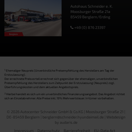
Autohaus Schneider e. K.
Moosburger Straße 21a
85459 Berglern/Erding
+49 (0) 876 23397
1
Ehemaliger Neupreis (Unverbindliche Preisempfehlung des Herstellers am Tag der
Erstzulassung).
Der errechnete Preisvorteil errechnet sich gegenüber der ehemaligen, unverbindlichen
Preisempfehlung des Herstellers zum Zeitpunkt der Erstzulassung (Neupreis) zzgl.
Überführungskosten und dem aktuellen Angebotspreis.
2
Hierbei handelt es sich um ein unverbindliches Finanzierungsangebot. Das Angebot richtet
sich an Einzelabnehmer. Alle Preise inkl. 19% Mehrwertsteuer. Irrtümer vorbehalten.
© 2026 Autocenter Schneider GmbH & Co.KG | Moosburger Straße 21 |
DE-85459 Berglern | berglern@schneider.hyundaimail.de |
Webdesign
by audaris.de
Impressum
Datenschutz
Barrierefreiheit
EU-Data Act