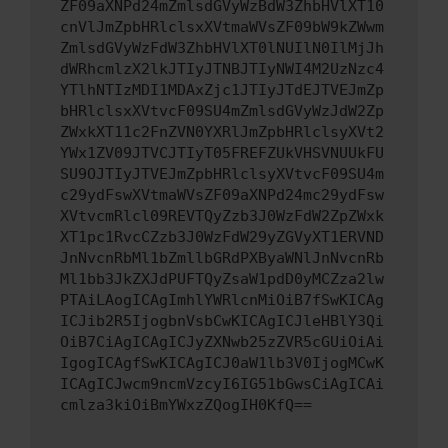
ZF09aXNPd24mZmlsdGVyWzBdW3ZhbHVlXT10
cnVlJmZpbHRlclsxXVtmaWVsZF09bW9kZWwm
ZmlsdGVyWzFdW3ZhbHVlXT0lNUIlN0IlMjJh
dWRhcmlzX2lkJTIyJTNBJTIyNWI4M2UzNzc4
YTlhNTIzMDI1MDAxZjc1JTIyJTdEJTVEJmZp
bHRlclsxXVtvcF09SU4mZmlsdGVyWzJdW2Zp
ZWxkXT11c2FnZVN0YXRlJmZpbHRlclsyXVt2
YWx1ZV09JTVCJTIyT05FREFZUkVHSVNUUkFU
SU9OJTIyJTVEJmZpbHRlclsyXVtvcF09SU4m
c29ydFswXVtmaWVsZF09aXNPd24mc29ydFsw
XVtvcmRlcl09REVTQyZzb3J0WzFdW2ZpZWxk
XT1pc1RvcCZzb3J0WzFdW29yZGVyXT1ERVND
JnNvcnRbMl1bZmllbGRdPXByaWNlJnNvcnRb
Ml1bb3JkZXJdPUFTQyZsaW1pdD0yMCZza2lw
PTAiLAogICAgImhlYWRlcnMiOiB7fSwKICAg
ICJib2R5IjogbnVsbCwKICAgICJleHBlY3Qi
OiB7CiAgICAgICJyZXNwb25zZVR5cGUiOiAi
IgogICAgfSwKICAgICJ0aW1lb3V0IjogMCwK
ICAgICJwcm9ncmVzcyI6IG51bGwsCiAgICAi
cmlza3kiOiBmYWxzZQogIH0KfQ==