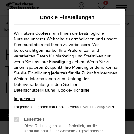
0
Zum
MENÜ
Standorte
Favoriten
Hauptinhalt
Cookie Einstellungen
springen
Startseite
Ismaning
Hyundai
Hyundai i20
Hyundai i20 Tageszulassung
Ismaning
Wir nutzen Cookies, um Ihnen die bestmögliche
Nutzung unserer Webseite zu ermöglichen und unsere
Kommunikation mit Ihnen zu verbessern. Wir
Hyundai i20
berücksichtigen hierbei Ihre Präferenzen und
verarbeiten Daten für Marketing und Statistiken nur,
wenn Sie uns Ihre Einwilligung geben. Wenn Sie zu
Tageszulassung
einem späteren Zeitpunkt Ihre Meinung ändern, können
Sie die Einwilligung jederzeit für die Zukunft widerrufen.
Weitere Informationen zum Umfang der
Ismaning
Datenverarbeitung finden Sie hier:
Datenschutzerklärung
,
Cookie-Richtlinie
.
Impressum
Folgende Kategorien von Cookies werden von uns eingesetzt:
Essentiell
Diese Technologien sind erforderlich, um die
Kernfunktionalität der Webseite zu gewährleisten.