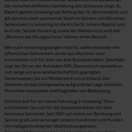
der zwischenzeitlichen Gestaltung des Schlosses zeigt. Zu
Bayern gehört Ismaning seit Anfang des 19. Jahrhunderts und
gilt als eine stark wachsende Stadt im Norden von München.
Sehenswert in Ismaning ist die Kirche St. Johann Baptist und
auch der Sender Ismaning sowie der Wasserturm und das
„Museum der Missgeschicke“ lohnen einen Besuch.
Wer nach Ismaning gelangen möchte, wählt entweder den
öffentlichen Nahverkehr direkt aus München oder
entscheidet sich für eine von drei Bundesstraßen. Ebenfalls
liegt der Ort an der Autobahn A99. Ökonomisch handelte es
sich lange um eine landwirtschaftlich geprägtes
Gemeinwesen, bis ein Medienzentrum entstand. Des
Weiteren ist das Gastgewerbe aufgrund der Lage zwischen
Münchner Innenstadt und Flughafen von Bedeutung.
Höchste Zeit für ein neues Fahrzeug in Ismaning? Dann
entscheiden Sie sich für die Zusammenarbeit mit dem
Autohaus Schneider. Seit 1987 schreiben wir Beratung und
Service groß und versorgen unsere Kundinnen und Kunden
mit maßgeschneiderten Mobilitätsangeboten.
Besonderheiten liegen bei uns sowohl in den günstigen