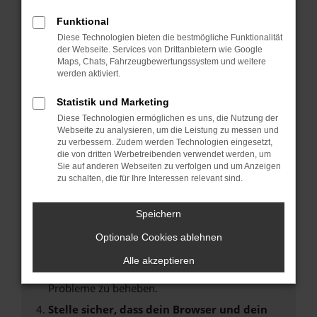
Fehler: Network Error
Funktional
Diese Technologien bieten die bestmögliche Funktionalität
Beim Laden ist ein Fehler aufgetreten.
der Webseite. Services von Drittanbietern wie Google
Maps, Chats, Fahrzeugbewertungssystem und weitere
Hier sind ein paar Tipps, die dir helfen können:
werden aktiviert.
Überprüfe deine Firewall und deine
Statistik und Marketing
Internetverbindung.
Diese Technologien ermöglichen es uns, die Nutzung der
Laden andere Webseiten, zum Beispiel deine
Webseite zu analysieren, um die Leistung zu messen und
Suchmaschine?
zu verbessern. Zudem werden Technologien eingesetzt,
die von dritten Werbetreibenden verwendet werden, um
Prüfe deine Browsererweiterungen.
Sie auf anderen Webseiten zu verfolgen und um Anzeigen
Manche Erweiterungen, wie Werbeblocker,
zu schalten, die für Ihre Interessen relevant sind.
können das Laden bestimmter Seiten
verhindern. Funktioniert die Seite in einem
Speichern
anderen Browser oder in einem privaten
Fenster?
Optionale Cookies ablehnen
Starte dein Gerät neu.
Alle akzeptieren
Das kann manchmal helfen, vorübergehende
Probleme zu beheben.
Stelle sicher, dass dein Browser und dein