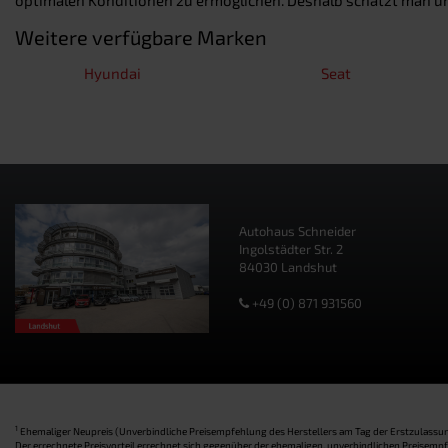
Weitere verfügbare Marken
Hyundai
Seat
Autohaus Schneider
Ingolstädter Str. 2
84030 Landshut
+49 (0) 871 931560
1
Ehemaliger Neupreis (Unverbindliche Preisempfehlung des Herstellers am Tag der Erstzulassun
Der errechnete Preisvorteil errechnet sich gegenüber der ehemaligen, unverbindlichen Preisem