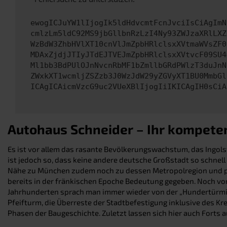
ewogICJuYW1lIjogIk5ldHdvcmtFcnJvciIsCiAgImN
cmlzLm5ldC92MS9jbGllbnRzLzI4Ny93ZWJzaXRlLXZ
WzBdW3ZhbHVlXT10cnVlJmZpbHRlclsxXVtmaWVsZF0
MDAxZjdjJTIyJTdEJTVEJmZpbHRlclsxXVtvcF09SU4
Ml1bb3BdPUlOJnNvcnRbMF1bZmllbGRdPWlzT3duJnN
ZWxkXT1wcmljZSZzb3J0WzJdW29yZGVyXT1BU0MmbGl
ICAgICAicmVzcG9uc2VUeXBlIjogIiIKICAgIH0sCiA
Autohaus Schneider – Ihr kompete
Es ist vor allem das rasante Bevölkerungswachstum, das Ingols
ist jedoch so, dass keine andere deutsche Großstadt so schnell
Nähe zu München zudem noch zu dessen Metropolregion und prof
bereits in der fränkischen Epoche Bedeutung gegeben. Noch vor
Jahrhunderten sprach man immer wieder von der „Hundertürmige
Pfeifturm, die Überreste der Stadtbefestigung inklusive des Kr
Phasen der Baugeschichte. Zuletzt lassen sich hier auch Forts 