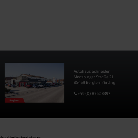
Autohaus Schneider
Moosburger Straße 21
85459 Berglern/Erding
+49 (0) 8762 3397
 dem aktuellen Angebotspreis.