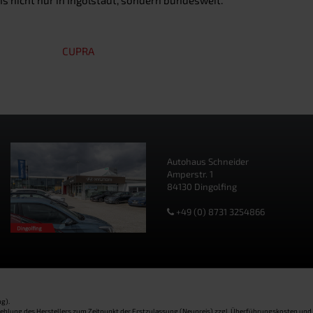
CUPRA
Autohaus Schneider
Amperstr. 1
84130 Dingolfing
+49 (0) 8731 3254866
g).
pfehlung des Herstellers zum Zeitpunkt der Erstzulassung (Neupreis) zzgl. Überführungskosten und