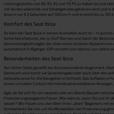
Leistungsstufen von 80, 90, 95 und 115 PS zu haben ist und stet
mit Vorderradantrieb und Schaltgetriebe gefahren wird und in d
Ibiza in nur 9,3 Sekunden auf 100 km/h und erreicht bis zu 195 
Komfort des Seat Ibiza
So klein der Seat Ibiza in seinen Ausmaßen auch ist – in puncto
Sicherheitsfeatures, die zu fünf Sternen und damit der Bestno
Geschwindigkeitsregler, der stets einen sicheren Abstand zum 
automatisch Fußgänger. ESP versteht sich ebenso von selbst wie 
Besonderheiten des Seat Ibiza
Von Seiten Seats genießt der Ibiza besonderes Augenmerk. Deut
Gesteuert wird somit via Spracheingabe oder auch über den ach
beispielsweise für die Navigation in Echtzeit. Das Aufladen erf
einem virtuellen Cockpit mit individuell einstellbaren Anzeig
Egal, ob Sie sich für ein neueres oder ein älteres Baujahr ent
Finanzierungsangebote freuen. Wie wäre es, wenn Sie uns ihr a
lassen? Wir freuen uns, den Wert ihren „alten“ Begleiters mit e
Kontaktieren Sie uns, um die Modalitäten der Finanzierung gem
optimalen Konditionen zu ermöglichen. Deshalb schätzt man uns