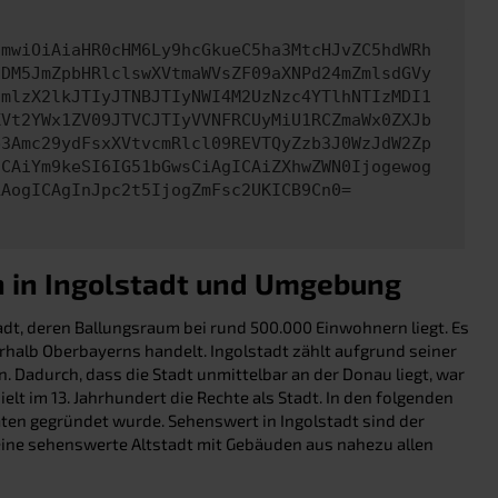
cmwiOiAiaHR0cHM6Ly9hcGkueC5ha3MtcHJvZC5hdWRh
NDM5JmZpbHRlclswXVtmaWVsZF09aXNPd24mZmlsdGVy
cmlzX2lkJTIyJTNBJTIyNWI4M2UzNzc4YTlhNTIzMDI1
XVt2YWx1ZV09JTVCJTIyVVNFRCUyMiU1RCZmaWx0ZXJb
b3Amc29ydFsxXVtvcmRlcl09REVTQyZzb3J0WzJdW2Zp
ICAiYm9keSI6IG51bGwsCiAgICAiZXhwZWN0Ijogewog
LAogICAgInJpc2t5IjogZmFsc2UKICB9Cn0=
n in Ingolstadt und Umgebung
adt, deren Ballungsraum bei rund 500.000 Einwohnern liegt. Es
rhalb Oberbayerns handelt. Ingolstadt zählt aufgrund seiner
Dadurch, dass die Stadt unmittelbar an der Donau liegt, war
t im 13. Jahrhundert die Rechte als Stadt. In den folgenden
ten gegründet wurde. Sehenswert in Ingolstadt sind der
t eine sehenswerte Altstadt mit Gebäuden aus nahezu allen