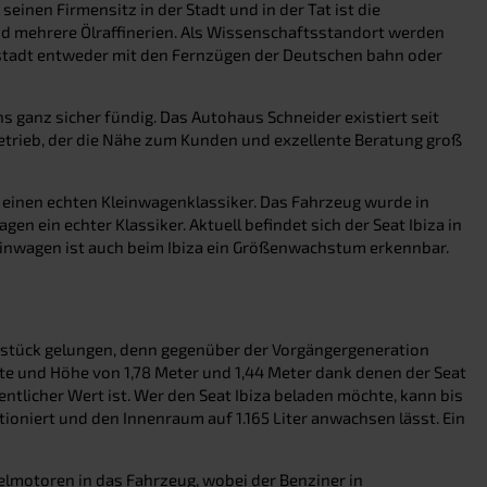
inen Firmensitz in der Stadt und in der Tat ist die
nd mehrere Ölraffinerien. Als Wissenschaftsstandort werden
lstadt entweder mit den Fernzügen der Deutschen bahn oder
s ganz sicher fündig. Das Autohaus Schneider existiert seit
betrieb, der die Nähe zum Kunden und exzellente Beratung groß
it einen echten Kleinwagenklassiker. Das Fahrzeug wurde in
en ein echter Klassiker. Aktuell befindet sich der Seat Ibiza in
einwagen ist auch beim Ibiza ein Größenwachstum erkennbar.
unststück gelungen, denn gegenüber der Vorgängergeneration
te und Höhe von 1,78 Meter und 1,44 Meter dank denen der Seat
entlicher Wert ist. Wer den Seat Ibiza beladen möchte, kann bis
ioniert und den Innenraum auf 1.165 Liter anwachsen lässt. Ein
lmotoren in das Fahrzeug, wobei der Benziner in