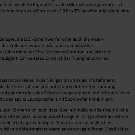
eidet, erhält 95 PS, wobei in allen Motorisierungen natürlich
 schnellsten Ausführung als 1.0 Eco TSI beschleunigt der kleine
 Beispiel die LED-Scheinwerfer oder auch die vielen
d der Kollisionswarner oder auch der adaptive
eat Ibiza mit einer City-Notbremsfunktion und erkennt
elligent. Ein weiteres Extra ist der Müdigkeitswarner.
sistenten Alexa in die Navigation und das Infotainment.
 wie das Smartphone und nutzt deren Internetverbindung,
l und ganz im digitalen Zeitalter angekommen und erfreut sich an
cht, das sechs Lautsprecher und Subwoofer kombiniert.
reis und können sich noch dazu über einmalig kundenfreundliche
osten ihres Seat Ibiza Gebrauchtwagens in Ingolstadt anrechnen
 den Restbetrag in niedrigen Monatsraten zu begleichen.
n. Wir sind Weltmeister, wenn es darum geht Ihnen Mobilität zu