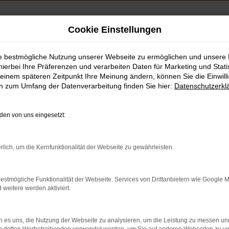
Cookie Einstellungen
asen, finanzieren | Lieferservice nach Ingolstadt
ie bestmögliche Nutzung unserer Webseite zu ermöglichen und unsere
hierbei Ihre Präferenzen und verarbeiten Daten für Marketing und Stati
htwagen kaufen, leas
einem späteren Zeitpunkt Ihre Meinung ändern, können Sie die Einwillig
en zum Umfang der Datenverarbeitung finden Sie hier:
Datenschutzerkl
Ingolstadt
en von uns eingesetzt:
ichere Wahl in Ingolstadt
rlich, um die Kernfunktionalität der Webseite zu gewährleisten.
 Dann sind Sie genau richtig im Autohaus Schneider: Wir sind seit
re Kfz-Profis wissen, dass der gute Name des Herstellers für bes
estmögliche Funktionalität der Webseite. Services von Drittanbietern wie Google 
n bis ins kleinste Detail und beseitigt im Bedarfsfall jeden noch
eitere werden aktiviert.
 online und sichern Sie sich einen perfekt ausgestatteten Seat I
 es uns, die Nutzung der Webseite zu analysieren, um die Leistung zu messen u