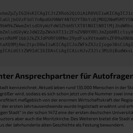
vbmZpZyI6IHsKICAgICJtZXRob2QiOiAiR0VUIiwKICAgICJ1
laGljbGVzP3dlYnNpdGU9NWY4NTU2YTBkYzBjMDQ2NmM5MTY5
9bW9kZWwmZmlsdGVyWzFdW3ZhbHVlXT0lNUIlN0IlMjJhdWRh
mZmlsdGVyWzJdW2ZpZWxkXT11c2FnZVN0YXRlJmZpbHRlclsy
vcnRbMF1bb3JkZXJdPURFU0Mmc29ydFsxXVtmaWVsZF09aXNU
taXQ9MjAmc2tpcD0wIiwKICAgICJoZWFkZXJzIjoge30sCiAg
gICAidGltZW91dCI6IDAsCiAgICAicHJvZ3Jlc3MiOiBudWxs
nter Ansprechpartner für Autofrage
tadt kennzeichnet. Aktuell leben rund 135.000 Menschen in der St
 größer wird, sodass es sich schon jetzt um die Nummer zwei inne
itiert maßgeblich von der enormen Wirtschaftskraft der Region. 
 der ersten Jahrtausendwende wurde Ingolstadt erwähnt und erhiel
n Stadt“ in der schon 1472 eine der ersten deutschen Universitä
euztors aber auch die Moritzkirche. Des Weiteren bietet die Stad
aus der Jahrhunderte alten Geschichte als Festung bewundern.