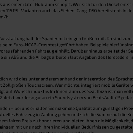
s aus einem Liter Hubraum schöpft. Wer sich für den Diesel entsch
en 115 PS- Varianten auch das Sieben-Gang-DSG bereitsteht. In der
km/h.
 Ausstattung hält der Spanier mit einigen Großen mit. Da sind zum
te beim Euro-NCAP-Crashtest geführt haben. Beispiele hierfür sin
vorausfahrenden Fahrzeug einhält. Darüber hinaus arbeitet der S
ein ABS und die Airbags arbeiten laut Angaben des Herstellers int
lich wird dies unter anderem anhand der Integration des Sprachas
t Zoll großen Touchscreen. Wer möchte, integriert mobile Geräte
olgt auf Wunsch induktiv. Im Innenraum des Seat Ibiza ist man vol
en. Zuletzt wurde sogar an ein Soundsystem von BeatsAudio™ geda
scheiden – bei uns erhalten Sie maximale Qualität zum günstigen P
ktuelles Fahrzeug in Zahlung geben und sich die Summe auf die K
inem fairen Preis zu honorieren und bieten Ihnen die Möglichkeit,
einsam mit uns nach Ihren individuellen Bedürfnissen zu gestalte
 nicht nur in Ingolstadt, sondern bundesweit.