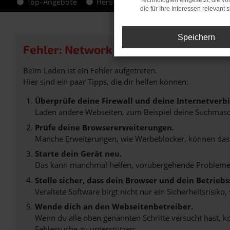
Technologien eingesetzt, die v
Top-Angebote
Hersteller-Info
die für Ihre Interessen relevant s
Speichern
Fehler: Network Error
Beim Laden ist ein Fehler aufgetreten.
Hier sind ein paar Tipps, die dir helfen können:
Überprüfe deine Firewall und deine Internetverb
Laden andere Webseiten, zum Beispiel deine Suchmasc
Prüfe deine Browsererweiterungen.
Manche Erweiterungen, wie Werbeblocker, können das L
Starte dein Gerät neu.
Das kann manchmal helfen, vorübergehende Probleme
Stelle sicher, dass dein Browser und dein Betrie
Veraltete Software birgt nicht nur ein Sicherheitsrisi
Wende dich an den Webseitenbetreiber.
Wenn du alle oben genannten Schritte versucht hast, k
Fehlersuche zu unterstützen: