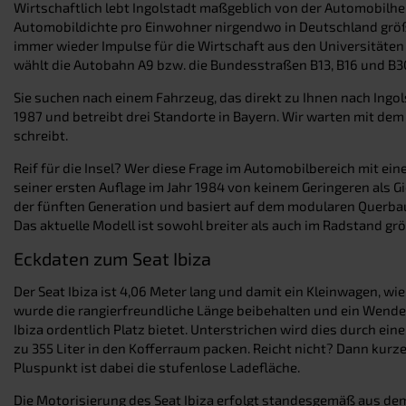
Wirtschaftlich lebt Ingolstadt maßgeblich von der Automobilher
Automobildichte pro Einwohner nirgendwo in Deutschland größe
immer wieder Impulse für die Wirtschaft aus den Universitäte
wählt die Autobahn A9 bzw. die Bundesstraßen B13, B16 und B30
Sie suchen nach einem Fahrzeug, das direkt zu Ihnen nach Ingol
1987 und betreibt drei Standorte in Bayern. Wir warten mit de
schreibt.
Reif für die Insel? Wer diese Frage im Automobilbereich mit ei
seiner ersten Auflage im Jahr 1984 von keinem Geringeren als Gio
der fünften Generation und basiert auf dem modularen Querba
Das aktuelle Modell ist sowohl breiter als auch im Radstand gr
Eckdaten zum Seat Ibiza
Der Seat Ibiza ist 4,06 Meter lang und damit ein Kleinwagen, w
wurde die rangierfreundliche Länge beibehalten und ein Wendek
Ibiza ordentlich Platz bietet. Unterstrichen wird dies durch ei
zu 355 Liter in den Kofferraum packen. Reicht nicht? Dann kurz
Pluspunkt ist dabei die stufenlose Ladefläche.
Die Motorisierung des Seat Ibiza erfolgt standesgemäß aus de