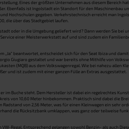
stellung. Eines der größten Unternehmen aus diesem Bereich hat se
r. Ebenfalls ist Ingolstadt ein Standort für den Maschinenbau u
n und Hochschulen gegeben. Verkehrstechnisch erreicht man Ingo
0, die über das Stadtgebiet laufen.
stadt oder in die Umgebung geliefert wird? Dann werden Sie bei un
m Service einer Meisterwerkstatt auf und sind zudem ein Familien
nem „Ja“ beantwortet, entscheidet sich für den Seat Ibiza und dam
rgio Giugiaro gestaltet und war bereits ohne Mithilfe von Volkswag
ukasten (MQB) aus dem Volkswagenregal. Wie bei nahezu allen Kl
ößer und ist zudem mit einer ganzen Fülle an Extras ausgestattet.
ie er im Buche steht. Dem Hersteller ist dabei ein regelrechtes K
reis von 10,60 Meter hinbekommen. Praktisch sind dabei die Brei
nen Radstand von 2,56 Meter, was für einen Kleinwagen ein sehr ord
erhand die Rücksitzbank umklappen, was ganz oder teilweise funkt
m VW-Regal. Entsprechend gelangen sowohl Benzin- als auch Diese