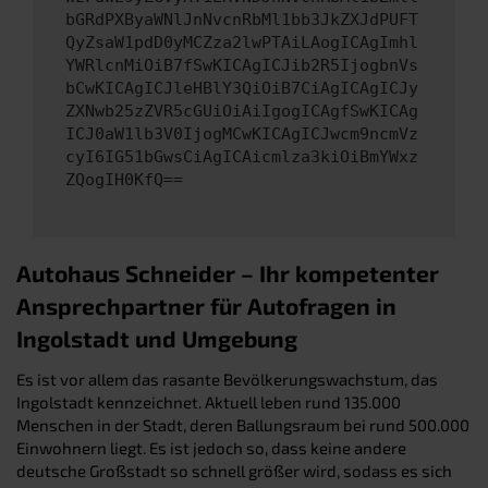
bGRdPXByaWNlJnNvcnRbMl1bb3JkZXJdPUFT
QyZsaW1pdD0yMCZza2lwPTAiLAogICAgImhl
YWRlcnMiOiB7fSwKICAgICJib2R5IjogbnVs
bCwKICAgICJleHBlY3QiOiB7CiAgICAgICJy
ZXNwb25zZVR5cGUiOiAiIgogICAgfSwKICAg
ICJ0aW1lb3V0IjogMCwKICAgICJwcm9ncmVz
cyI6IG51bGwsCiAgICAicmlza3kiOiBmYWxz
ZQogIH0KfQ==
Autohaus Schneider – Ihr kompetenter
Ansprechpartner für Autofragen in
Ingolstadt und Umgebung
Es ist vor allem das rasante Bevölkerungswachstum, das
Ingolstadt kennzeichnet. Aktuell leben rund 135.000
Menschen in der Stadt, deren Ballungsraum bei rund 500.000
Einwohnern liegt. Es ist jedoch so, dass keine andere
deutsche Großstadt so schnell größer wird, sodass es sich