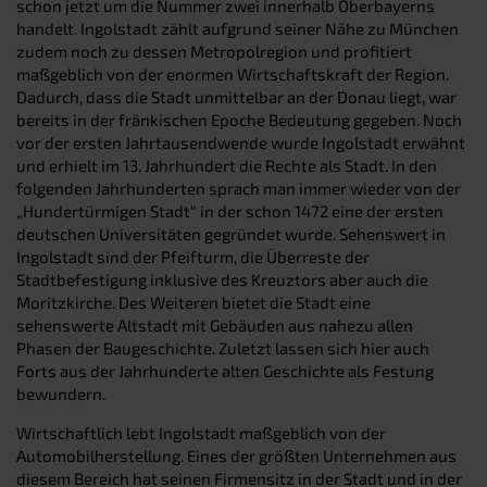
schon jetzt um die Nummer zwei innerhalb Oberbayerns
handelt. Ingolstadt zählt aufgrund seiner Nähe zu München
zudem noch zu dessen Metropolregion und profitiert
maßgeblich von der enormen Wirtschaftskraft der Region.
Dadurch, dass die Stadt unmittelbar an der Donau liegt, war
bereits in der fränkischen Epoche Bedeutung gegeben. Noch
vor der ersten Jahrtausendwende wurde Ingolstadt erwähnt
und erhielt im 13. Jahrhundert die Rechte als Stadt. In den
folgenden Jahrhunderten sprach man immer wieder von der
„Hundertürmigen Stadt“ in der schon 1472 eine der ersten
deutschen Universitäten gegründet wurde. Sehenswert in
Ingolstadt sind der Pfeifturm, die Überreste der
Stadtbefestigung inklusive des Kreuztors aber auch die
Moritzkirche. Des Weiteren bietet die Stadt eine
sehenswerte Altstadt mit Gebäuden aus nahezu allen
Phasen der Baugeschichte. Zuletzt lassen sich hier auch
Forts aus der Jahrhunderte alten Geschichte als Festung
bewundern.
Wirtschaftlich lebt Ingolstadt maßgeblich von der
Automobilherstellung. Eines der größten Unternehmen aus
diesem Bereich hat seinen Firmensitz in der Stadt und in der