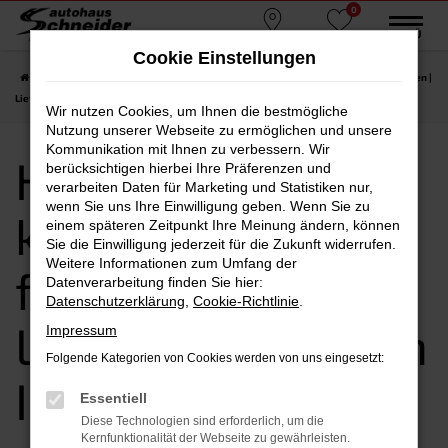
0
Zum
MENÜ
Standorte
Favoriten
Hauptinhalt
Cookie Einstellungen
springen
Startseite
Ingolstadt
Hyundai
Hyundai KONA kaufen, leasen, finanzieren |
Lieferservice nach Ingolstadt
Wir nutzen Cookies, um Ihnen die bestmögliche
Nutzung unserer Webseite zu ermöglichen und unsere
Kommunikation mit Ihnen zu verbessern. Wir
Hyundai KONA
berücksichtigen hierbei Ihre Präferenzen und
verarbeiten Daten für Marketing und Statistiken nur,
wenn Sie uns Ihre Einwilligung geben. Wenn Sie zu
kaufen, leasen,
einem späteren Zeitpunkt Ihre Meinung ändern, können
Sie die Einwilligung jederzeit für die Zukunft widerrufen.
Weitere Informationen zum Umfang der
finanzieren |
Datenverarbeitung finden Sie hier:
Datenschutzerklärung
,
Cookie-Richtlinie
.
Lieferservice nach
Impressum
Folgende Kategorien von Cookies werden von uns eingesetzt:
Ingolstadt
Essentiell
Diese Technologien sind erforderlich, um die
Kernfunktionalität der Webseite zu gewährleisten.