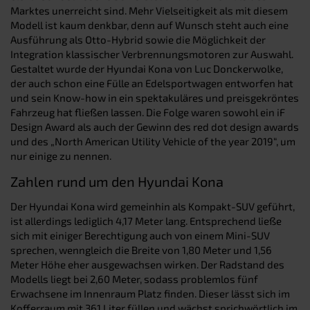
Marktes unerreicht sind. Mehr Vielseitigkeit als mit diesem
Modell ist kaum denkbar, denn auf Wunsch steht auch eine
Ausführung als Otto-Hybrid sowie die Möglichkeit der
Integration klassischer Verbrennungsmotoren zur Auswahl.
Gestaltet wurde der Hyundai Kona von Luc Donckerwolke,
der auch schon eine Fülle an Edelsportwagen entworfen hat
und sein Know-how in ein spektakuläres und preisgekröntes
Fahrzeug hat fließen lassen. Die Folge waren sowohl ein iF
Design Award als auch der Gewinn des red dot design awards
und des „North American Utility Vehicle of the year 2019“, um
nur einige zu nennen.
Zahlen rund um den Hyundai Kona
Der Hyundai Kona wird gemeinhin als Kompakt-SUV geführt,
ist allerdings lediglich 4,17 Meter lang. Entsprechend ließe
sich mit einiger Berechtigung auch von einem Mini-SUV
sprechen, wenngleich die Breite von 1,80 Meter und 1,56
Meter Höhe eher ausgewachsen wirken. Der Radstand des
Modells liegt bei 2,60 Meter, sodass problemlos fünf
Erwachsene im Innenraum Platz finden. Dieser lässt sich im
Kofferraum mit 361 Liter füllen und wächst sprichwörtlich im