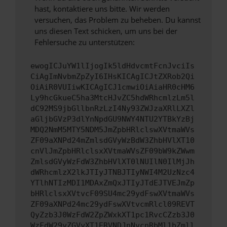
hast, kontaktiere uns bitte. Wir werden
versuchen, das Problem zu beheben. Du kannst
uns diesen Text schicken, um uns bei der
Fehlersuche zu unterstützen:
ewogICJuYW1lIjogIk5ldHdvcmtFcnJvciIs
CiAgImNvbmZpZyI6IHsKICAgICJtZXRob2Qi
OiAiR0VUIiwKICAgICJ1cmwiOiAiaHR0cHM6
Ly9hcGkueC5ha3MtcHJvZC5hdWRhcmlzLm5l
dC92MS9jbGllbnRzLzI4Ny93ZWJzaXRlLXZl
aGljbGVzP3dlYnNpdGU9NWY4NTU2YTBkYzBj
MDQ2NmM5MTY5NDM5JmZpbHRlclswXVtmaWVs
ZF09aXNPd24mZmlsdGVyWzBdW3ZhbHVlXT10
cnVlJmZpbHRlclsxXVtmaWVsZF09bW9kZWwm
ZmlsdGVyWzFdW3ZhbHVlXT0lNUIlN0IlMjJh
dWRhcmlzX2lkJTIyJTNBJTIyNWI4M2UzNzc4
YTlhNTIzMDI1MDAxZmQxJTIyJTdEJTVEJmZp
bHRlclsxXVtvcF09SU4mc29ydFswXVtmaWVs
ZF09aXNPd24mc29ydFswXVtvcmRlcl09REVT
QyZzb3J0WzFdW2ZpZWxkXT1pc1RvcCZzb3J0
WzFdW29yZGVyXT1ERVNDJnNvcnRbMl1bZmll