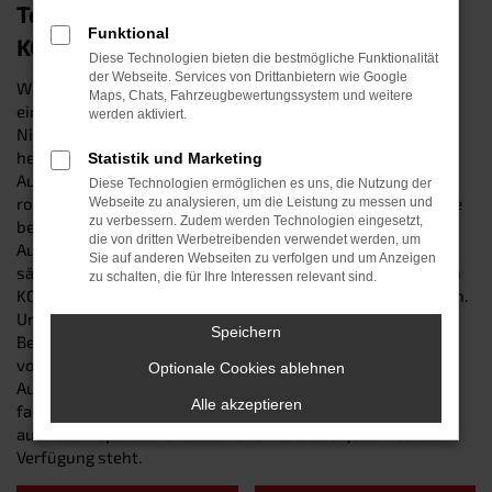
Top-Mobilität in Ingolstadt: der Hyundai
Funktional
KONA
Diese Technologien bieten die bestmögliche Funktionalität
der Webseite. Services von Drittanbietern wie Google
Wer erstklassig in Ingolstadt unterwegs sein will, trifft mit
Maps, Chats, Fahrzeugbewertungssystem und weitere
einem Hyundai KONA eine garantiert kluge Entscheidung:
werden aktiviert.
Nicht nur, dass das Modell in sämtlichen Tests
hervorragende Bewertungen erzielt – auch „gewöhnliche“
Statistik und Marketing
Autofahrer in Ingolstadt und Umgebung schätzen die
Diese Technologien ermöglichen es uns, die Nutzung der
robuste Zuverlässigkeit, den erstklassigen Komfort und die
Webseite zu analysieren, um die Leistung zu messen und
zu verbessern. Zudem werden Technologien eingesetzt,
bestechende Vielseitigkeit des Hyundai KONA. Wir vom
die von dritten Werbetreibenden verwendet werden, um
Autohaus Schneider sind Ihre lokale Top-Adresse für
Sie auf anderen Webseiten zu verfolgen und um Anzeigen
sämtliche Fahrzeuge von Hyundai und verkaufen Ihnen den
zu schalten, die für Ihre Interessen relevant sind.
KONA als Neuwagen sowie als Gebraucht- und Jahreswagen.
Unser Firmenname steht seit 1987 für herausragende
Speichern
Beratung und Expertise im Kfz-Bereich. Ganz zu schweigen
von unserem Top-Werkstattservice, der Sie auch nach dem
Optionale Cookies ablehnen
Autokauf bei allen Anliegen rund um Ihren Hyundai KONA
Alle akzeptieren
fachkundig betreut und Ihnen sowohl bei Reparaturen als
auch bei Inspektionen oder Reifenwechseln jederzeit zur
Verfügung steht.