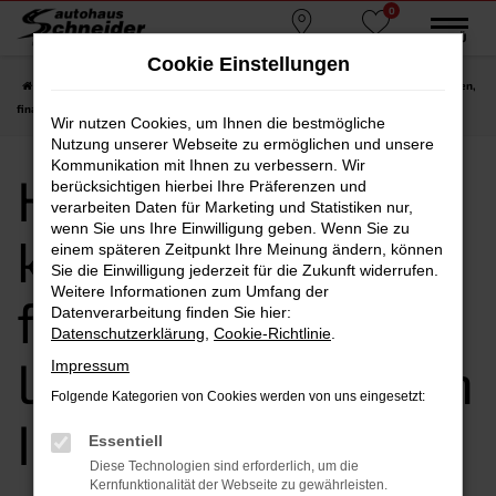
0
Zum
MENÜ
Standorte
Favoriten
Hauptinhalt
Cookie Einstellungen
springen
Startseite
Ingolstadt
Hyundai
Hyundai i10
Hyundai i10 kaufen, leasen,
finanzieren | Lieferservice nach Ingolstadt
Wir nutzen Cookies, um Ihnen die bestmögliche
Nutzung unserer Webseite zu ermöglichen und unsere
Kommunikation mit Ihnen zu verbessern. Wir
Hyundai i10
berücksichtigen hierbei Ihre Präferenzen und
verarbeiten Daten für Marketing und Statistiken nur,
wenn Sie uns Ihre Einwilligung geben. Wenn Sie zu
kaufen, leasen,
einem späteren Zeitpunkt Ihre Meinung ändern, können
Sie die Einwilligung jederzeit für die Zukunft widerrufen.
Weitere Informationen zum Umfang der
finanzieren |
Datenverarbeitung finden Sie hier:
Datenschutzerklärung
,
Cookie-Richtlinie
.
Lieferservice nach
Impressum
Folgende Kategorien von Cookies werden von uns eingesetzt:
Ingolstadt
Essentiell
Diese Technologien sind erforderlich, um die
Kernfunktionalität der Webseite zu gewährleisten.