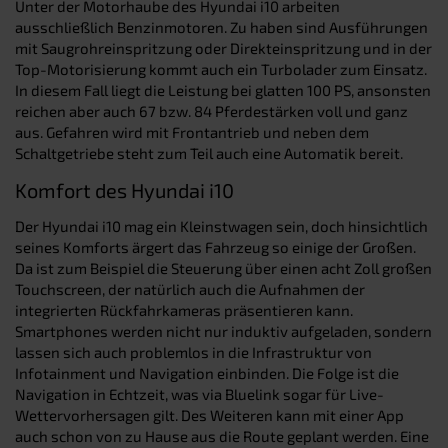
Unter der Motorhaube des Hyundai i10 arbeiten
ausschließlich Benzinmotoren. Zu haben sind Ausführungen
mit Saugrohreinspritzung oder Direkteinspritzung und in der
Top-Motorisierung kommt auch ein Turbolader zum Einsatz.
In diesem Fall liegt die Leistung bei glatten 100 PS, ansonsten
reichen aber auch 67 bzw. 84 Pferdestärken voll und ganz
aus. Gefahren wird mit Frontantrieb und neben dem
Schaltgetriebe steht zum Teil auch eine Automatik bereit.
Komfort des Hyundai i10
Der Hyundai i10 mag ein Kleinstwagen sein, doch hinsichtlich
seines Komforts ärgert das Fahrzeug so einige der Großen.
Da ist zum Beispiel die Steuerung über einen acht Zoll großen
Touchscreen, der natürlich auch die Aufnahmen der
integrierten Rückfahrkameras präsentieren kann.
Smartphones werden nicht nur induktiv aufgeladen, sondern
lassen sich auch problemlos in die Infrastruktur von
Infotainment und Navigation einbinden. Die Folge ist die
Navigation in Echtzeit, was via Bluelink sogar für Live-
Wettervorhersagen gilt. Des Weiteren kann mit einer App
auch schon von zu Hause aus die Route geplant werden. Eine