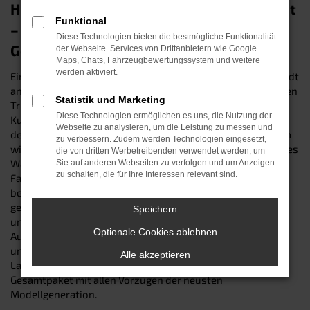
Hyundai i10 Tageszulassung in Ingolstadt
Funktional
– unser Spargeheimnis für Ihren
Diese Technologien bieten die bestmögliche Funktionalität
Geldbeutel
der Webseite. Services von Drittanbietern wie Google
Maps, Chats, Fahrzeugbewertungssystem und weitere
werden aktiviert.
Eine Tageszulassung, ist der preisgünstige Weg, in Ingolstadt
an einen nagelneuen Hyundai i10 zu kommen. Sie kennen den
Statistik und Marketing
Trick noch nicht? Dann klären wir Sie gerne auf: Der
Diese Technologien ermöglichen es uns, die Nutzung der
Kunstgriff besteht darin, ein fabrikfrisches Fahrzeug auf
Webseite zu analysieren, um die Leistung zu messen und
dem Papier in einen Gebrauchtwagen zu verwandeln, indem
zu verbessern. Zudem werden Technologien eingesetzt,
wir es für genau einen Tag auf uns zulassen. Der Zustand des
die von dritten Werbetreibenden verwendet werden, um
Wagens bleibt dadurch unverändert. Schließlich wurde das
Sie auf anderen Webseiten zu verfolgen und um Anzeigen
zu schalten, die für Ihre Interessen relevant sind.
Fahrzeug während der Zulassung keinen Kilometer weit
bewegt und wartet demnach „jungfräulich“ auf Ihre erste
gemeinsame Fahrt. Besuchen sie uns online oder an einem
Speichern
unserer Standorte und entdecken Sie unsere verlockende
Optionale Cookies ablehnen
Auswahl an Hyundai i10 Tageszulassungen mit
unterschiedlichen Motorisierungen, Ausstattungen und
Alle akzeptieren
Lackierungen. Wir garantieren Ihnen ein attraktives
Gesamtpaket mit allen Vorzügen der neusten
Modellgeneration.