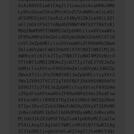
OiAiR0VUIiwKICAgICJ1cmwiOiAiaHR0cHM6
Ly9hcGkueC5ha3MtcHJvZC5hdWRhcmlzLm5l
dC92MS9jbGllbnRzLzI4Ny93ZWJzaXRlLXZl
aGljbGVzP3dlYnNpdGU9NWY4NTU2YTBkYzBj
MDQ2NmM5MTY5NDM5JmZpbHRlclswXVtmaWVs
ZF09aXNPd24mZmlsdGVyWzBdW3ZhbHVlXT10
cnVlJmZpbHRlclsxXVtmaWVsZF09bW9kZWwm
ZmlsdGVyWzFdW3ZhbHVlXT0lNUIlN0IlMjJh
dWRhcmlzX2lkJTIyJTNBJTIyNWI4M2UzNzc4
YTlhNTIzMDI1MDAxZjc0JTIyJTdEJTVEJmZp
bHRlclsxXVtvcF09SU4mZmlsdGVyWzJdW2Zp
ZWxkXT11c2FnZVN0YXRlJmZpbHRlclsyXVt2
YWx1ZV09JTVCJTIyT05FREFZUkVHSVNUUkFU
SU9OJTIyJTVEJmZpbHRlclsyXVtvcF09SU4m
c29ydFswXVtmaWVsZF09aXNPd24mc29ydFsw
XVtvcmRlcl09REVTQyZzb3J0WzFdW2ZpZWxk
XT1pc1RvcCZzb3J0WzFdW29yZGVyXT1ERVND
JnNvcnRbMl1bZmllbGRdPXByaWNlJnNvcnRb
Ml1bb3JkZXJdPUFTQyZsaW1pdD0yMCZza2lw
PTAiLAogICAgImhlYWRlcnMiOiB7fSwKICAg
ICJib2R5IjogbnVsbCwKICAgICJleHBlY3Qi