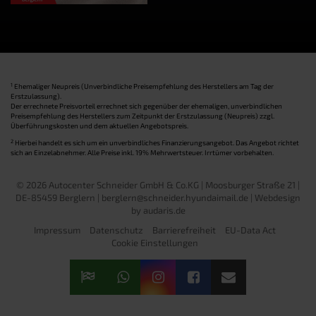
1
Ehemaliger Neupreis (Unverbindliche Preisempfehlung des Herstellers am Tag der
Erstzulassung).
Der errechnete Preisvorteil errechnet sich gegenüber der ehemaligen, unverbindlichen
Preisempfehlung des Herstellers zum Zeitpunkt der Erstzulassung (Neupreis) zzgl.
Überführungskosten und dem aktuellen Angebotspreis.
2
Hierbei handelt es sich um ein unverbindliches Finanzierungsangebot. Das Angebot richtet
sich an Einzelabnehmer. Alle Preise inkl. 19% Mehrwertsteuer. Irrtümer vorbehalten.
© 2026 Autocenter Schneider GmbH & Co.KG | Moosburger Straße 21 |
DE-85459 Berglern | berglern@schneider.hyundaimail.de |
Webdesign
by audaris.de
Impressum
Datenschutz
Barrierefreiheit
EU-Data Act
Cookie Einstellungen