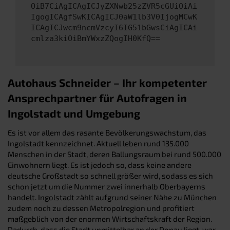
OiB7CiAgICAgICJyZXNwb25zZVR5cGUiOiAi
IgogICAgfSwKICAgICJ0aW1lb3V0IjogMCwK
ICAgICJwcm9ncmVzcyI6IG51bGwsCiAgICAi
cmlza3kiOiBmYWxzZQogIH0KfQ==
Autohaus Schneider – Ihr kompetenter
Ansprechpartner für Autofragen in
Ingolstadt und Umgebung
Es ist vor allem das rasante Bevölkerungswachstum, das
Ingolstadt kennzeichnet. Aktuell leben rund 135.000
Menschen in der Stadt, deren Ballungsraum bei rund 500.000
Einwohnern liegt. Es ist jedoch so, dass keine andere
deutsche Großstadt so schnell größer wird, sodass es sich
schon jetzt um die Nummer zwei innerhalb Oberbayerns
handelt. Ingolstadt zählt aufgrund seiner Nähe zu München
zudem noch zu dessen Metropolregion und profitiert
maßgeblich von der enormen Wirtschaftskraft der Region.
Dadurch, dass die Stadt unmittelbar an der Donau liegt, war