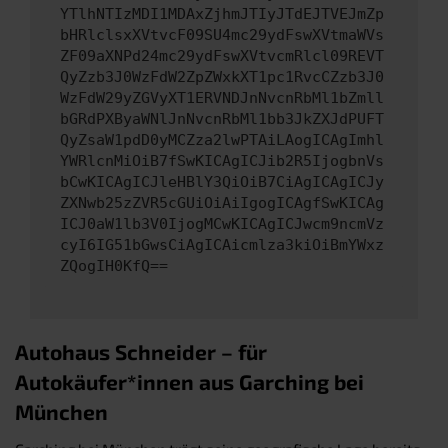
YTlhNTIzMDI1MDAxZjhmJTIyJTdEJTVEJmZp
bHRlclsxXVtvcF09SU4mc29ydFswXVtmaWVs
ZF09aXNPd24mc29ydFswXVtvcmRlcl09REVT
QyZzb3J0WzFdW2ZpZWxkXT1pc1RvcCZzb3J0
WzFdW29yZGVyXT1ERVNDJnNvcnRbMl1bZmll
bGRdPXByaWNlJnNvcnRbMl1bb3JkZXJdPUFT
QyZsaW1pdD0yMCZza2lwPTAiLAogICAgImhl
YWRlcnMiOiB7fSwKICAgICJib2R5IjogbnVs
bCwKICAgICJleHBlY3QiOiB7CiAgICAgICJy
ZXNwb25zZVR5cGUiOiAiIgogICAgfSwKICAg
ICJ0aW1lb3V0IjogMCwKICAgICJwcm9ncmVz
cyI6IG51bGwsCiAgICAicmlza3kiOiBmYWxz
ZQogIH0KfQ==
Autohaus Schneider – für
Autokäufer*innen aus Garching bei
München