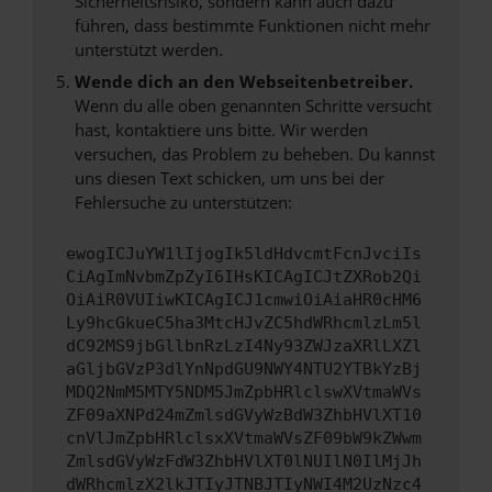
Sicherheitsrisiko, sondern kann auch dazu
führen, dass bestimmte Funktionen nicht mehr
unterstützt werden.
Wende dich an den Webseitenbetreiber.
Wenn du alle oben genannten Schritte versucht
hast, kontaktiere uns bitte. Wir werden
versuchen, das Problem zu beheben. Du kannst
uns diesen Text schicken, um uns bei der
Fehlersuche zu unterstützen:
ewogICJuYW1lIjogIk5ldHdvcmtFcnJvciIs
CiAgImNvbmZpZyI6IHsKICAgICJtZXRob2Qi
OiAiR0VUIiwKICAgICJ1cmwiOiAiaHR0cHM6
Ly9hcGkueC5ha3MtcHJvZC5hdWRhcmlzLm5l
dC92MS9jbGllbnRzLzI4Ny93ZWJzaXRlLXZl
aGljbGVzP3dlYnNpdGU9NWY4NTU2YTBkYzBj
MDQ2NmM5MTY5NDM5JmZpbHRlclswXVtmaWVs
ZF09aXNPd24mZmlsdGVyWzBdW3ZhbHVlXT10
cnVlJmZpbHRlclsxXVtmaWVsZF09bW9kZWwm
ZmlsdGVyWzFdW3ZhbHVlXT0lNUIlN0IlMjJh
dWRhcmlzX2lkJTIyJTNBJTIyNWI4M2UzNzc4