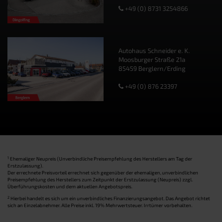
+49 (0) 8731 3254866
Autohaus Schneider e. K.
Moosburger Straße 21a
85459 Berglern/Erding
+49 (0) 876 23397
1
Ehemaliger Neupreis (Unverbindliche Preisempfehlung des Herstellers am Tag der
Erstzulassung).
Der errechnete Preisvorteil errechnet sich gegenüber der ehemaligen, unverbindlichen
Preisempfehlung des Herstellers zum Zeitpunkt der Erstzulassung (Neupreis) zzgl.
Überführungskosten und dem aktuellen Angebotspreis.
2
Hierbei handelt es sich um ein unverbindliches Finanzierungsangebot. Das Angebot richtet
sich an Einzelabnehmer. Alle Preise inkl. 19% Mehrwertsteuer. Irrtümer vorbehalten.