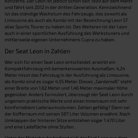
Konzerns. Der Leon ist jedoch schon seit 1999 auf dem Markt
und fährt seit 2012 in der dritten Generation. Kennzeichnend
ist das ständige Wachstum des Fahrzeugs, das sowohl als
Limousine als auch als Kombi mit der Bezeichnung Leon ST
alias Sports Tourer zu haben ist. Des Weiteren ist der Leon
auch in einer sportlichen Ausführung des Werkstuners und
mittlerweile eigenen Unternehmens Cupra zu haben.
Der Seat Leon in Zahlen
Wer sich für einen Seat Leon entscheidet, erwirbt ein
Kompaktfahrzeug mit bemerkenswerten Ausmaßen. 4,24
Meter misst das Fahrzeug in der Ausführung als Limousine,
als Kombi sind es sogar 4,55 Meter. Dieses „Gardemaß“ steht
einer Breite von 1,82 Meter und 1,46 Meter maximaler Höhe
gegenüber. Anders formuliert, überzeugt der Seat Leon durch
ungemein praktische Werte und einen Innenraum mit sehr
komfortablem Laderaumvolumen. Zahlen gefällig? Dann sei
der Kofferraum mit seinen 587 Liter Volumen erwähnt. Nach
Umklappen der hinteren Sitze entstehen sogar 1.470 Liter
und eine Ladefläche ohne Stufen.
Unter der Motorhaube bedient sich der Seat Leon aus dem