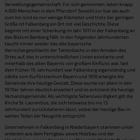
Verwaltungsgemeinschaft. Für sich genommen, leben knapp
4.000 Menschen in dem Pfarrdorf. Sowohl zur Isar als auch
zum Inn sind es nur wenige Kilometer und trotz der geringen
Größe ist Falkenberg ein Ort mit viel Geschichte. Diese
beginnt mit einer Schenkung im Jahr 1011 in der Falkenberg an
das Bistum Bamberg fällt. In den folgenden Jahrhunderten
taucht immer wieder das alte bayerische
Herrschergeschlecht der Tattenbachs in den Annalen des
Ortes auf, das in unterschiedlichen Linien existierte und
innerhalb des alten Bayerns von großem Einfluss war. Seit
dem frühen 19. Jahrhundert war Falkenberg eigenständig und
zählte zum Kurfürstentum Bayern und 1818 erlangte die
Gemeinde ihre heutige Gestalt. Diese wurde vor allem in den
1970er Jahren deutlich erweitert und es entstand die heutige
Verbandsgemeinde. Als wichtigste Sehenswürdigkeit gilt die
Kirche St. Laurentius, die sich teilweise bis ins 13.
Jahrhundert zurückdatieren lässt, wobei der heutige Bau in
weiten Teilen der Neugotik entspricht.
Unternehmen in Falkenberg in Niederbayern stammen unter
anderem aus dem Fertigbau sowie Holzbau und der
Herstellung von Landmaschinen. Die lokale Wirtschaft ist vor