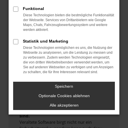
Hier sind ein paar Tipps, die dir helfen können:
Funktional
Überprüfe deine Firewall und deine
Diese Technologien bieten die bestmögliche Funktionalität
der Webseite. Services von Drittanbietern wie Google
Internetverbindung.
Maps, Chats, Fahrzeugbewertungssystem und weitere
Laden andere Webseiten, zum Beispiel deine
werden aktiviert.
Suchmaschine?
Statistik und Marketing
Prüfe deine Browsererweiterungen.
Manche Erweiterungen, wie Werbeblocker,
Diese Technologien ermöglichen es uns, die Nutzung der
Webseite zu analysieren, um die Leistung zu messen und
können das Laden bestimmter Seiten
zu verbessern. Zudem werden Technologien eingesetzt,
verhindern. Funktioniert die Seite in einem
die von dritten Werbetreibenden verwendet werden, um
anderen Browser oder in einem privaten
Sie auf anderen Webseiten zu verfolgen und um Anzeigen
zu schalten, die für Ihre Interessen relevant sind.
Fenster?
Starte dein Gerät neu.
Speichern
Das kann manchmal helfen, vorübergehende
Probleme zu beheben.
Optionale Cookies ablehnen
Stelle sicher, dass dein Browser und dein
Alle akzeptieren
Betriebssystem auf dem neuesten Stand
sind.
Veraltete Software birgt nicht nur ein