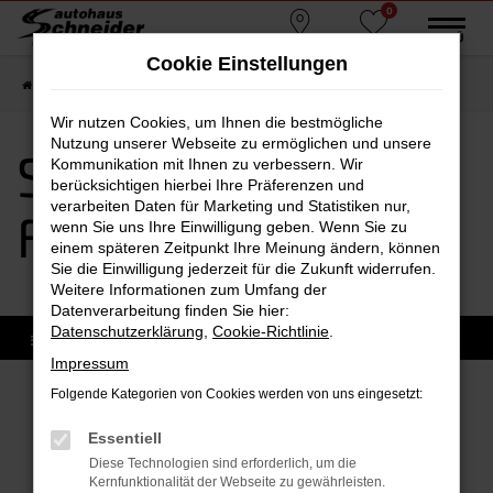
0
Zum
MENÜ
Standorte
Favoriten
Hauptinhalt
Cookie Einstellungen
springen
Startseite
Falkenberg
Seat
Seat Leon Falkenberg
Wir nutzen Cookies, um Ihnen die bestmögliche
Nutzung unserer Webseite zu ermöglichen und unsere
Seat Leon
Kommunikation mit Ihnen zu verbessern. Wir
berücksichtigen hierbei Ihre Präferenzen und
verarbeiten Daten für Marketing und Statistiken nur,
Falkenberg
wenn Sie uns Ihre Einwilligung geben. Wenn Sie zu
einem späteren Zeitpunkt Ihre Meinung ändern, können
Sie die Einwilligung jederzeit für die Zukunft widerrufen.
Weitere Informationen zum Umfang der
Datenverarbeitung finden Sie hier:
Datenschutzerklärung
,
Cookie-Richtlinie
.
Impressum
Folgende Kategorien von Cookies werden von uns eingesetzt:
Fehler: Network Error
Essentiell
Diese Technologien sind erforderlich, um die
Beim Laden ist ein Fehler aufgetreten.
Kernfunktionalität der Webseite zu gewährleisten.