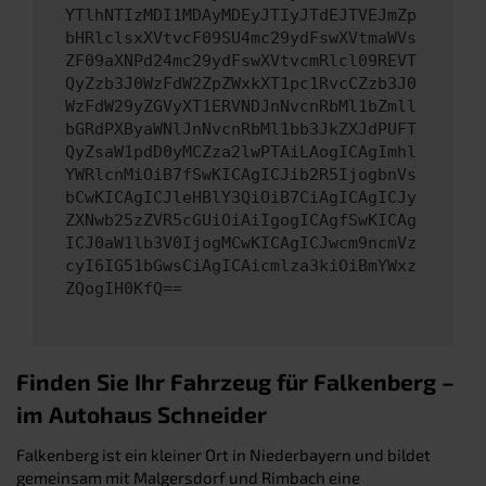
YTlhNTIzMDI1MDAyMDEyJTIyJTdEJTVEJmZp
bHRlclsxXVtvcF09SU4mc29ydFswXVtmaWVs
ZF09aXNPd24mc29ydFswXVtvcmRlcl09REVT
QyZzb3J0WzFdW2ZpZWxkXT1pc1RvcCZzb3J0
WzFdW29yZGVyXT1ERVNDJnNvcnRbMl1bZmll
bGRdPXByaWNlJnNvcnRbMl1bb3JkZXJdPUFT
QyZsaW1pdD0yMCZza2lwPTAiLAogICAgImhl
YWRlcnMiOiB7fSwKICAgICJib2R5IjogbnVs
bCwKICAgICJleHBlY3QiOiB7CiAgICAgICJy
ZXNwb25zZVR5cGUiOiAiIgogICAgfSwKICAg
ICJ0aW1lb3V0IjogMCwKICAgICJwcm9ncmVz
cyI6IG51bGwsCiAgICAicmlza3kiOiBmYWxz
ZQogIH0KfQ==
Finden Sie Ihr Fahrzeug für Falkenberg –
im Autohaus Schneider
Falkenberg ist ein kleiner Ort in Niederbayern und bildet
gemeinsam mit Malgersdorf und Rimbach eine