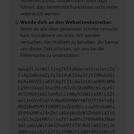
Sicherheitsrisiko, sondern kann auch dazu
führen, dass bestimmte Funktionen nicht mehr
unterstützt werden.
Wende dich an den Webseitenbetreiber.
Wenn du alle oben genannten Schritte versucht
hast, kontaktiere uns bitte. Wir werden
versuchen, das Problem zu beheben. Du kannst
uns diesen Text schicken, um uns bei der
Fehlersuche zu unterstützen:
ewogICJuYW1lIjogIk5ldHdvcmtFcnJvciIs
CiAgImNvbmZpZyI6IHsKICAgICJtZXRob2Qi
OiAiR0VUIiwKICAgICJ1cmwiOiAiaHR0cHM6
Ly9hcGkueC5ha3MtcHJvZC5hdWRhcmlzLm5l
dC92MS9jbGllbnRzLzI4Ny93ZWJzaXRlLXZl
aGljbGVzP3dlYnNpdGU9NWY4NTU2YTBkYzBj
MDQ2NmM5MTY5NDM5JmZpbHRlclswXVtmaWVs
ZF09aXNPd24mZmlsdGVyWzBdW3ZhbHVlXT10
cnVlJmZpbHRlclsxXVtmaWVsZF09bW9kZWwm
ZmlsdGVyWzFdW3ZhbHVlXT0lNUIlN0IlMjJh
dWRhcmlzX2lkJTIyJTNBJTIyNWI4M2UzNzc4