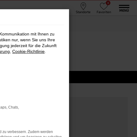
0
MENÜ
Standorte
Favoriten
 Kommunikation mit Ihnen zu
stiken nur, wenn Sie uns Ihre
ung jederzeit für die Zukunft
ärung
,
Cookie-Richtlinie
.
Maps, Chats,
nd zu verbessern. Zudem werden