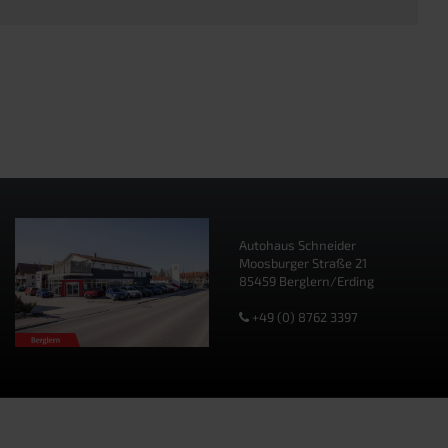
Autohaus Schneider
Moosburger Straße 21
85459 Berglern/Erding
+49 (0) 8762 3397