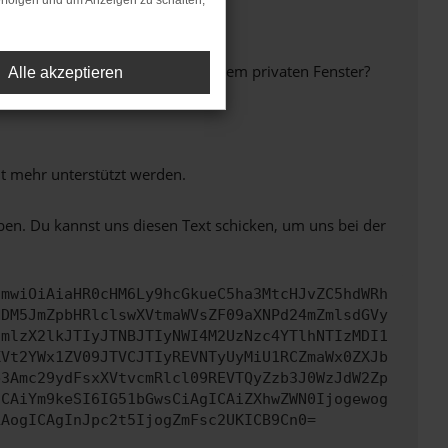
rfolgen und um Anzeigen zu schalten,
inem anderen Browser oder in einem privaten Fenster?
Alle akzeptieren
ht mehr unterstützt werden.
ben. Du kannst uns diesen Text schicken, um uns bei der
cmwiOiAiaHR0cHM6Ly9hcGkueC5ha3MtcHJvZC5hdWRh
NDM5JmZpbHRlclswXVtmaWVsZF09aXNPd24mZmlsdGVy
cmlzX2lkJTIyJTNBJTIyNWI4M2UzNzc4YTlhNTIzMDI1
XVt2YWx1ZV09JTVCJTIyREVNTyUyMiU1RCZmaWx0ZXJb
b3Amc29ydFsxXVtvcmRlcl09REVTQyZzb3J0WzJdW2Zp
ICAiYm9keSI6IG51bGwsCiAgICAiZXhwZWN0Ijogewog
LAogICAgInJpc2t5IjogZmFsc2UKICB9Cn0=