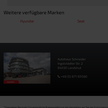
Weitere verfügbare Marken
Hyundai
Seat
Autohaus Schneider
Ingolstädter Str. 2
84030 Landshut
+49 (0) 871 931560
1
Ehemaliger Neupreis (Unverbindliche Preisempfehlung des Herstellers am Tag der Erstzulassun