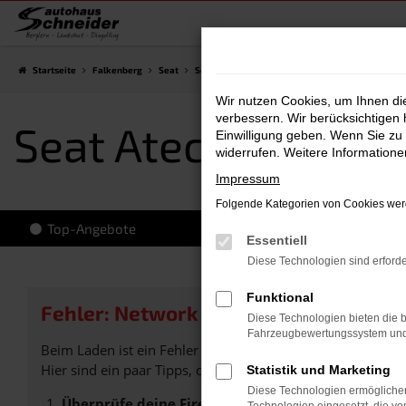
Zum
Hauptinhalt
springen
Startseite
Falkenberg
Seat
Seat Ateca
Seat Ateca Vorführwagen Falken
Wir nutzen Cookies, um Ihnen d
verbessern. Wir berücksichtigen 
Seat Ateca Vorfüh
Einwilligung geben. Wenn Sie zu 
widerrufen. Weitere Information
Impressum
Folgende Kategorien von Cookies werd
Top-Angebote
Essentiell
Diese Technologien sind erforde
Funktional
Fehler: Network Error
Diese Technologien bieten die b
Fahrzeugbewertungssystem und w
Beim Laden ist ein Fehler aufgetreten.
Hier sind ein paar Tipps, die dir helfen können:
Statistik und Marketing
Diese Technologien ermöglichen
Überprüfe deine Firewall und deine Internetverb