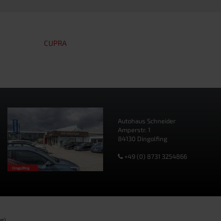
CUPRA
Autohaus Schneider
Amperstr. 1
84130 Dingolfing
+49 (0) 8731 3254866
g).