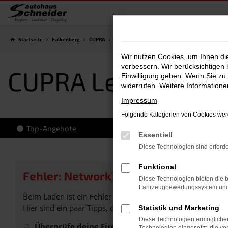
Zum
Hauptinhalt
springen
Startseite
Falkenberg
CUPRA
CUPRA Leon
CUPRA Leon Vorführwagen Fal
Wir nutzen Cookies, um Ihnen d
verbessern. Wir berücksichtigen 
CUPRA Leon Vorfü
Einwilligung geben. Wenn Sie zu 
widerrufen. Weitere Information
Impressum
Folgende Kategorien von Cookies werd
Top-Angebote
Essentiell
Diese Technologien sind erforde
Funktional
Fehler: Network Error
Diese Technologien bieten die b
Fahrzeugbewertungssystem und w
Beim Laden ist ein Fehler aufgetreten.
Hier sind ein paar Tipps, die dir helfen können:
Statistik und Marketing
Diese Technologien ermöglichen
Überprüfe deine Firewall und deine Internetverb