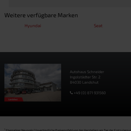
Weitere verfügbare Marken
Hyundai
Seat
Autohaus Schneider
Ingolstädter Str. 2
84030 Landshut
+49 (0) 871 931560
1
Ehemaliger Neupreis (Unverbindliche Preisempfehlung des Herstellers am Tag der Erstzulassun