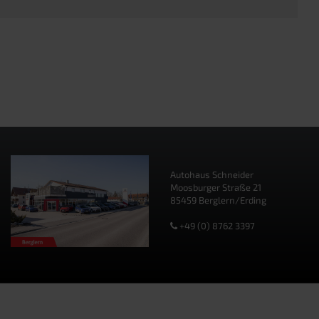
Autohaus Schneider
Moosburger Straße 21
85459 Berglern/Erding
+49 (0) 8762 3397