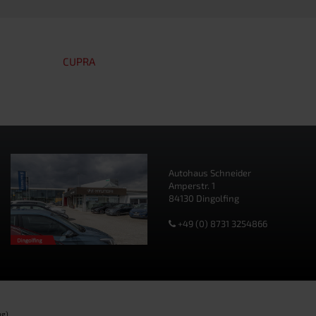
CUPRA
Autohaus Schneider
Amperstr. 1
84130 Dingolfing
+49 (0) 8731 3254866
g).