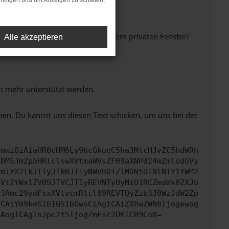
rfolgen und um Anzeigen zu schalten,
inem anderen Browser oder in einem privaten Fenster?
Alle akzeptieren
ht mehr unterstützt werden.
ben. Du kannst uns diesen Text schicken, um uns bei der
cmwiOiAiaHR0cHM6Ly9hcGkueC5ha3MtcHJvZC5hdWRh
NDM5JmZpbHRlclswXVtmaWVsZF09aXNPd24mZmlsdGVy
cmlzX2lkJTIyJTNBJTIyNWVhOTZlMDNiOTNlNTY1YWM2
XVt2YWx1ZV09JTVCJTIyREVNTyUyMiU1RCZmaWx0ZXJb
b3Amc29ydFsxXVtvcmRlcl09REVTQyZzb3J0WzJdW2Zp
ICAiYm9keSI6IG51bGwsCiAgICAiZXhwZWN0Ijogewog
LAogICAgInJpc2t5IjogZmFsc2UKICB9Cn0=