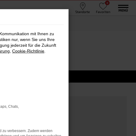
0
MENÜ
Standorte
Favoriten
 Kommunikation mit Ihnen zu
stiken nur, wenn Sie uns Ihre
ung jederzeit für die Zukunft
ärung
,
Cookie-Richtlinie
.
Maps, Chats,
nd zu verbessern. Zudem werden