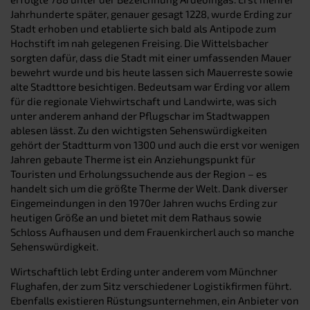
Jahrhunderte später, genauer gesagt 1228, wurde Erding zur
Stadt erhoben und etablierte sich bald als Antipode zum
Hochstift im nah gelegenen Freising. Die Wittelsbacher
sorgten dafür, dass die Stadt mit einer umfassenden Mauer
bewehrt wurde und bis heute lassen sich Mauerreste sowie
alte Stadttore besichtigen. Bedeutsam war Erding vor allem
für die regionale Viehwirtschaft und Landwirte, was sich
unter anderem anhand der Pflugschar im Stadtwappen
ablesen lässt. Zu den wichtigsten Sehenswürdigkeiten
gehört der Stadtturm von 1300 und auch die erst vor wenigen
Jahren gebaute Therme ist ein Anziehungspunkt für
Touristen und Erholungssuchende aus der Region – es
handelt sich um die größte Therme der Welt. Dank diverser
Eingemeindungen in den 1970er Jahren wuchs Erding zur
heutigen Größe an und bietet mit dem Rathaus sowie
Schloss Aufhausen und dem Frauenkircherl auch so manche
Sehenswürdigkeit.
Wirtschaftlich lebt Erding unter anderem vom Münchner
Flughafen, der zum Sitz verschiedener Logistikfirmen führt.
Ebenfalls existieren Rüstungsunternehmen, ein Anbieter von