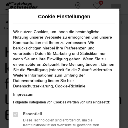
0
Zum
MENÜ
Standorte
Favoriten
Hauptinhalt
Cookie Einstellungen
springen
Startseite
Erding
Hyundai
Hyundai TUCSON kaufen, leasen, finanzieren |
Lieferservice nach Erding
Wir nutzen Cookies, um Ihnen die bestmögliche
Nutzung unserer Webseite zu ermöglichen und unsere
Kommunikation mit Ihnen zu verbessern. Wir
Hyundai TUCSON
berücksichtigen hierbei Ihre Präferenzen und
verarbeiten Daten für Marketing und Statistiken nur,
wenn Sie uns Ihre Einwilligung geben. Wenn Sie zu
kaufen, leasen,
einem späteren Zeitpunkt Ihre Meinung ändern, können
Sie die Einwilligung jederzeit für die Zukunft widerrufen.
Weitere Informationen zum Umfang der
finanzieren |
Datenverarbeitung finden Sie hier:
Datenschutzerklärung
,
Cookie-Richtlinie
.
Lieferservice nach
Impressum
Folgende Kategorien von Cookies werden von uns eingesetzt:
Erding
Essentiell
Diese Technologien sind erforderlich, um die
Kernfunktionalität der Webseite zu gewährleisten.