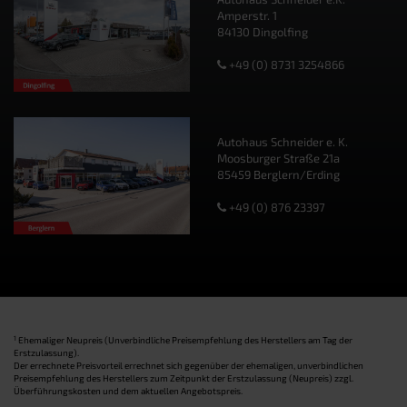
Amperstr. 1
84130 Dingolfing
+49 (0) 8731 3254866
Autohaus Schneider e. K.
Moosburger Straße 21a
85459 Berglern/Erding
+49 (0) 876 23397
1
Ehemaliger Neupreis (Unverbindliche Preisempfehlung des Herstellers am Tag der
Erstzulassung).
Der errechnete Preisvorteil errechnet sich gegenüber der ehemaligen, unverbindlichen
Preisempfehlung des Herstellers zum Zeitpunkt der Erstzulassung (Neupreis) zzgl.
Überführungskosten und dem aktuellen Angebotspreis.