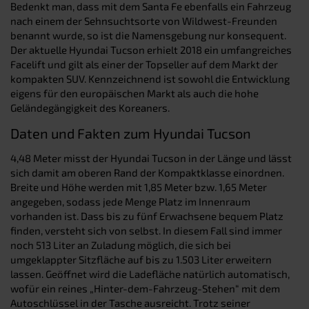
Bedenkt man, dass mit dem Santa Fe ebenfalls ein Fahrzeug
nach einem der Sehnsuchtsorte von Wildwest-Freunden
benannt wurde, so ist die Namensgebung nur konsequent.
Der aktuelle Hyundai Tucson erhielt 2018 ein umfangreiches
Facelift und gilt als einer der Topseller auf dem Markt der
kompakten SUV. Kennzeichnend ist sowohl die Entwicklung
eigens für den europäischen Markt als auch die hohe
Geländegängigkeit des Koreaners.
Daten und Fakten zum Hyundai Tucson
4,48 Meter misst der Hyundai Tucson in der Länge und lässt
sich damit am oberen Rand der Kompaktklasse einordnen.
Breite und Höhe werden mit 1,85 Meter bzw. 1,65 Meter
angegeben, sodass jede Menge Platz im Innenraum
vorhanden ist. Dass bis zu fünf Erwachsene bequem Platz
finden, versteht sich von selbst. In diesem Fall sind immer
noch 513 Liter an Zuladung möglich, die sich bei
umgeklappter Sitzfläche auf bis zu 1.503 Liter erweitern
lassen. Geöffnet wird die Ladefläche natürlich automatisch,
wofür ein reines „Hinter-dem-Fahrzeug-Stehen“ mit dem
Autoschlüssel in der Tasche ausreicht. Trotz seiner