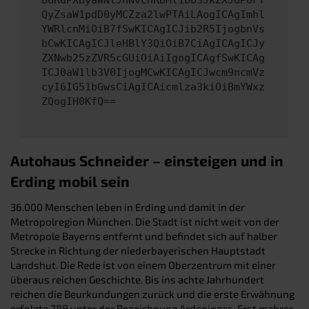
bGRdPXByaWNlJnNvcnRbMl1bb3JkZXJdPUFT
QyZsaW1pdD0yMCZza2lwPTAiLAogICAgImhl
YWRlcnMiOiB7fSwKICAgICJib2R5IjogbnVs
bCwKICAgICJleHBlY3QiOiB7CiAgICAgICJy
ZXNwb25zZVR5cGUiOiAiIgogICAgfSwKICAg
ICJ0aW1lb3V0IjogMCwKICAgICJwcm9ncmVz
cyI6IG51bGwsCiAgICAicmlza3kiOiBmYWxz
ZQogIH0KfQ==
Autohaus Schneider – einsteigen und in
Erding mobil sein
36.000 Menschen leben in Erding und damit in der
Metropolregion München. Die Stadt ist nicht weit von der
Metropole Bayerns entfernt und befindet sich auf halber
Strecke in Richtung der niederbayerischen Hauptstadt
Landshut. Die Rede ist von einem Oberzentrum mit einer
überaus reichen Geschichte. Bis ins achte Jahrhundert
reichen die Beurkundungen zurück und die erste Erwähnung
erfolgte 788 unter der Bezeichnung Ardeoingas. Erst mehrer