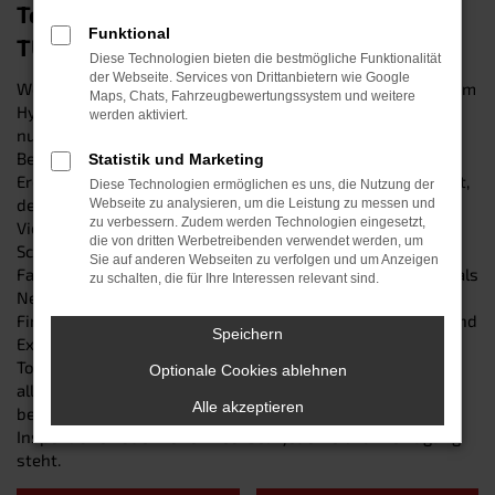
Top-Mobilität in Erding: der Hyundai
Funktional
TUCSON
Diese Technologien bieten die bestmögliche Funktionalität
der Webseite. Services von Drittanbietern wie Google
Wer erstklassig in Erding unterwegs sein will, trifft mit einem
Maps, Chats, Fahrzeugbewertungssystem und weitere
Hyundai TUCSON eine garantiert kluge Entscheidung: Nicht
werden aktiviert.
nur, dass das Modell in sämtlichen Tests hervorragende
Bewertungen erzielt – auch „gewöhnliche“ Autofahrer in
Statistik und Marketing
Erding und Umgebung schätzen die robuste Zuverlässigkeit,
Diese Technologien ermöglichen es uns, die Nutzung der
den erstklassigen Komfort und die bestechende
Webseite zu analysieren, um die Leistung zu messen und
zu verbessern. Zudem werden Technologien eingesetzt,
Vielseitigkeit des Hyundai TUCSON. Wir vom Autohaus
die von dritten Werbetreibenden verwendet werden, um
Schneider sind Ihre lokale Top-Adresse für sämtliche
Sie auf anderen Webseiten zu verfolgen und um Anzeigen
Fahrzeuge von Hyundai und verkaufen Ihnen den TUCSON als
zu schalten, die für Ihre Interessen relevant sind.
Neuwagen sowie als Gebraucht- und Jahreswagen. Unser
Firmenname steht seit 1987 für herausragende Beratung und
Speichern
Expertise im Kfz-Bereich. Ganz zu schweigen von unserem
Top-Werkstattservice, der Sie auch nach dem Autokauf bei
Optionale Cookies ablehnen
allen Anliegen rund um Ihren Hyundai TUCSON fachkundig
Alle akzeptieren
betreut und Ihnen sowohl bei Reparaturen als auch bei
Inspektionen oder Reifenwechseln jederzeit zur Verfügung
steht.