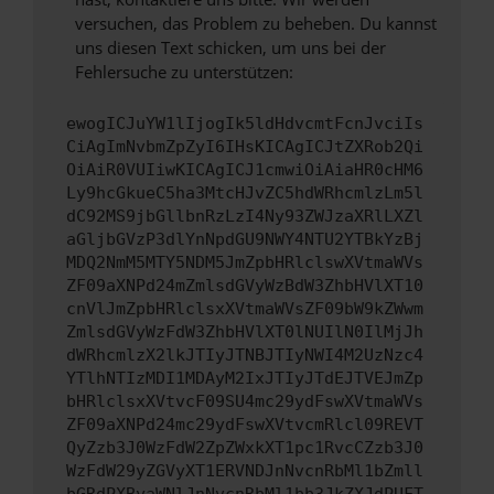
versuchen, das Problem zu beheben. Du kannst
uns diesen Text schicken, um uns bei der
Fehlersuche zu unterstützen:
ewogICJuYW1lIjogIk5ldHdvcmtFcnJvciIs
CiAgImNvbmZpZyI6IHsKICAgICJtZXRob2Qi
OiAiR0VUIiwKICAgICJ1cmwiOiAiaHR0cHM6
Ly9hcGkueC5ha3MtcHJvZC5hdWRhcmlzLm5l
dC92MS9jbGllbnRzLzI4Ny93ZWJzaXRlLXZl
aGljbGVzP3dlYnNpdGU9NWY4NTU2YTBkYzBj
MDQ2NmM5MTY5NDM5JmZpbHRlclswXVtmaWVs
ZF09aXNPd24mZmlsdGVyWzBdW3ZhbHVlXT10
cnVlJmZpbHRlclsxXVtmaWVsZF09bW9kZWwm
ZmlsdGVyWzFdW3ZhbHVlXT0lNUIlN0IlMjJh
dWRhcmlzX2lkJTIyJTNBJTIyNWI4M2UzNzc4
YTlhNTIzMDI1MDAyM2IxJTIyJTdEJTVEJmZp
bHRlclsxXVtvcF09SU4mc29ydFswXVtmaWVs
ZF09aXNPd24mc29ydFswXVtvcmRlcl09REVT
QyZzb3J0WzFdW2ZpZWxkXT1pc1RvcCZzb3J0
WzFdW29yZGVyXT1ERVNDJnNvcnRbMl1bZmll