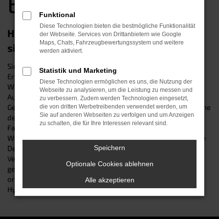
Erding
Funktional
Diese Technologien bieten die bestmögliche Funktionalität
Hyundai NEXO Gebrauchtwagen – eine
der Webseite. Services von Drittanbietern wie Google
Maps, Chats, Fahrzeugbewertungssystem und weitere
sichere Wahl in Erding
werden aktiviert.
Sie suchen nach einem Hyundai NEXO Gebrauchtwagen in
Statistik und Marketing
Erding? Dann sind Sie genau richtig im Autohaus Schneider:
Diese Technologien ermöglichen es uns, die Nutzung der
Wir sind seit über 30 Jahren Ihr zuverlässiger Experte beim
Webseite zu analysieren, um die Leistung zu messen und
Autokauf – und kennen die Vorzüge des Modells seit vielen
zu verbessern. Zudem werden Technologien eingesetzt,
Generationen. Unsere Kfz-Profis wissen, dass der gute Name
die von dritten Werbetreibenden verwendet werden, um
Sie auf anderen Webseiten zu verfolgen und um Anzeigen
des Herstellers für besonders langlebige und zuverlässige
zu schalten, die für Ihre Interessen relevant sind.
Fahrzeuge bürgt. Dennoch prüft unser erfahrener
Werkstattservice jeden angekauften Wagen bis ins kleinste
Detail und beseitigt im Bedarfsfall jeden noch so kleinen
Speichern
Verschleiß – damit Sie in jedem Fall auf Nummer Sicher
Optionale Cookies ablehnen
gehen. Besuchen Sie uns an einem unserer Standorte oder
online und sichern Sie sich einen perfekt ausgestatteten
Alle akzeptieren
Hyundai NEXO Gebrauchtwagen der Extraklasse.