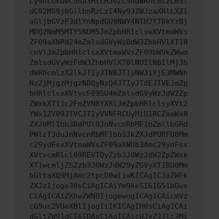
Ly9hcGkueC5ha3MtcHJvZC5hdWRhcmlzLm5l
dC92MS9jbGllbnRzLzI4Ny93ZWJzaXRlLXZl
aGljbGVzP3dlYnNpdGU9NWY4NTU2YTBkYzBj
MDQ2NmM5MTY5NDM5JmZpbHRlclswXVtmaWVs
ZF09aXNPd24mZmlsdGVyWzBdW3ZhbHVlXT10
cnVlJmZpbHRlclsxXVtmaWVsZF09bW9kZWwm
ZmlsdGVyWzFdW3ZhbHVlXT0lNUIlN0IlMjJh
dWRhcmlzX2lkJTIyJTNBJTIyNWJiYjE3MWNh
NzZjMjgzMjgzNDQyNzQ4JTIyJTdEJTVEJmZp
bHRlclsxXVtvcF09SU4mZmlsdGVyWzJdW2Zp
ZWxkXT11c2FnZVN0YXRlJmZpbHRlclsyXVt2
YWx1ZV09JTVCJTIyVVNFRCUyMiU1RCZmaWx0
ZXJbMl1bb3BdPUlOJnNvcnRbMF1bZmllbGRd
PWlzT3duJnNvcnRbMF1bb3JkZXJdPURFU0Mm
c29ydFsxXVtmaWVsZF09aXNUb3Amc29ydFsx
XVtvcmRlcl09REVTQyZzb3J0WzJdW2ZpZWxk
XT1wcmljZSZzb3J0WzJdW29yZGVyXT1BU0Mm
bGltaXQ9MjAmc2tpcD0wIiwKICAgICJoZWFk
ZXJzIjoge30sCiAgICAiYm9keSI6IG51bGws
CiAgICAiZXhwZWN0IjogewogICAgICAicmVz
cG9uc2VUeXBlIjogIiIKICAgIH0sCiAgICAi
dGltZW91dCI6IDAsCiAgICAicHJvZ3Jlc3Mi