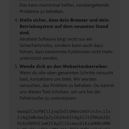
Das kann manchmal helfen, vorübergehende
Probleme zu beheben.
Stelle sicher, dass dein Browser und dein
Betriebssystem auf dem neuesten Stand
sind.
Veraltete Software birgt nicht nur ein
Sicherheitsrisiko, sondern kann auch dazu
führen, dass bestimmte Funktionen nicht mehr
unterstützt werden.
Wende dich an den Webseitenbetreiber.
Wenn du alle oben genannten Schritte versucht
hast, kontaktiere uns bitte. Wir werden
versuchen, das Problem zu beheben. Du kannst
uns diesen Text schicken, um uns bei der
Fehlersuche zu unterstützen:
ewogICJuYW1lIjogIk5ldHdvcmtFcnJvciIs
CiAgImNvbmZpZyI6IHsKICAgICJtZXRob2Qi
OiAiR0VUIiwKICAgICJ1cmwiOiAiaHR0cHM6