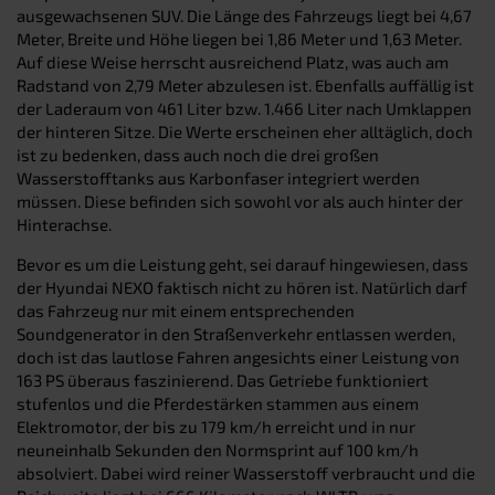
ausgewachsenen SUV. Die Länge des Fahrzeugs liegt bei 4,67
Meter, Breite und Höhe liegen bei 1,86 Meter und 1,63 Meter.
Auf diese Weise herrscht ausreichend Platz, was auch am
Radstand von 2,79 Meter abzulesen ist. Ebenfalls auffällig ist
der Laderaum von 461 Liter bzw. 1.466 Liter nach Umklappen
der hinteren Sitze. Die Werte erscheinen eher alltäglich, doch
ist zu bedenken, dass auch noch die drei großen
Wasserstofftanks aus Karbonfaser integriert werden
müssen. Diese befinden sich sowohl vor als auch hinter der
Hinterachse.
Bevor es um die Leistung geht, sei darauf hingewiesen, dass
der Hyundai NEXO faktisch nicht zu hören ist. Natürlich darf
das Fahrzeug nur mit einem entsprechenden
Soundgenerator in den Straßenverkehr entlassen werden,
doch ist das lautlose Fahren angesichts einer Leistung von
163 PS überaus faszinierend. Das Getriebe funktioniert
stufenlos und die Pferdestärken stammen aus einem
Elektromotor, der bis zu 179 km/h erreicht und in nur
neuneinhalb Sekunden den Normsprint auf 100 km/h
absolviert. Dabei wird reiner Wasserstoff verbraucht und die