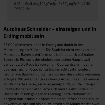
OiBudWxsLAogICAgInJpc2t5IjogZmFsc2UK
ICB9Cn0=
Autohaus Schneider – einsteigen und in
Erding mobil sein
36.000 Menschen leben in Erding und damit in der
Metropolregion München. Die Stadt ist nicht weit von der
Metropole Bayerns entfernt und befindet sich auf halber
Strecke in Richtung der niederbayerischen Hauptstadt
Landshut. Die Rede ist von einem Oberzentrum mit einer
überaus reichen Geschichte. Bis ins achte Jahrhundert
reichen die Beurkundungen zurück und die erste Erwähnung
erfolgte 788 unter der Bezeichnung Ardeoingas. Erst mehrer
Jahrhunderte später, genauer gesagt 1228, wurde Erding zur
Stadt erhoben und etablierte sich bald als Antipode zum
Hochstift im nah gelegenen Freising. Die Wittelsbacher
sorgten dafür, dass die Stadt mit einer umfassenden Mauer
bewehrt wurde und bis heute lassen sich Mauerreste sowie