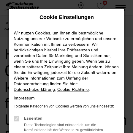
0
Zum
MENÜ
Standorte
Favoriten
Hauptinhalt
Cookie Einstellungen
springen
Startseite
Erding
Hyundai
Hyundai NEXO
Hyundai NEXO
Gebrauchtwagen kaufen, leasen, finanzieren | Lieferservice nach Erding
Wir nutzen Cookies, um Ihnen die bestmögliche
Nutzung unserer Webseite zu ermöglichen und unsere
Kommunikation mit Ihnen zu verbessern. Wir
Hyundai NEXO
berücksichtigen hierbei Ihre Präferenzen und
verarbeiten Daten für Marketing und Statistiken nur,
wenn Sie uns Ihre Einwilligung geben. Wenn Sie zu
Gebrauchtwagen
einem späteren Zeitpunkt Ihre Meinung ändern, können
Sie die Einwilligung jederzeit für die Zukunft widerrufen.
Weitere Informationen zum Umfang der
kaufen, leasen,
Datenverarbeitung finden Sie hier:
Datenschutzerklärung
,
Cookie-Richtlinie
.
finanzieren |
Impressum
Folgende Kategorien von Cookies werden von uns eingesetzt:
Lieferservice nach
Essentiell
Diese Technologien sind erforderlich, um die
Kernfunktionalität der Webseite zu gewährleisten.