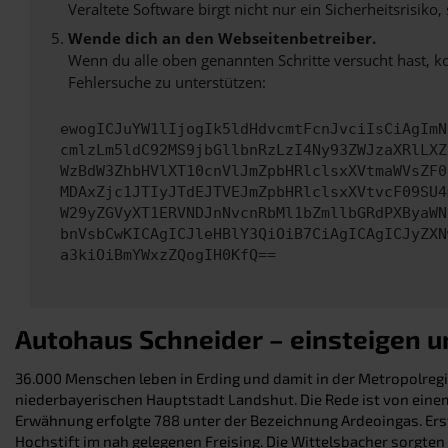
Veraltete Software birgt nicht nur ein Sicherheitsrisi
Wende dich an den Webseitenbetreiber.
Wenn du alle oben genannten Schritte versucht hast, k
Fehlersuche zu unterstützen:
ewogICJuYW1lIjogIk5ldHdvcmtFcnJvciIsCiAgImN
cmlzLm5ldC92MS9jbGllbnRzLzI4Ny93ZWJzaXRlLXZ
WzBdW3ZhbHVlXT10cnVlJmZpbHRlclsxXVtmaWVsZF0
MDAxZjc1JTIyJTdEJTVEJmZpbHRlclsxXVtvcF09SU4
W29yZGVyXT1ERVNDJnNvcnRbMl1bZmllbGRdPXByaWN
bnVsbCwKICAgICJleHBlY3QiOiB7CiAgICAgICJyZXN
a3kiOiBmYWxzZQogIH0KfQ==
Autohaus Schneider – einsteigen un
36.000 Menschen leben in Erding und damit in der Metropolregio
niederbayerischen Hauptstadt Landshut. Die Rede ist von einem
Erwähnung erfolgte 788 unter der Bezeichnung Ardeoingas. Erst
Hochstift im nah gelegenen Freising. Die Wittelsbacher sorgte