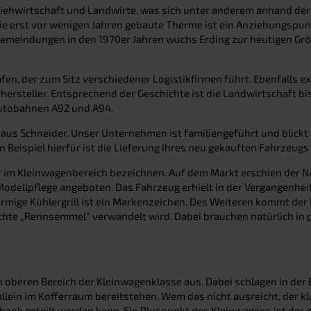
 Viehwirtschaft und Landwirte, was sich unter anderem anhand der
e erst vor wenigen Jahren gebaute Therme ist ein Anziehungspun
ngemeindungen in den 1970er Jahren wuchs Erding zur heutigen G
en, der zum Sitz verschiedener Logistikfirmen führt. Ebenfalls 
rsteller. Entsprechend der Geschichte ist die Landwirtschaft bis
utobahnen A92 und A94.
us Schneider. Unser Unternehmen ist familiengeführt und blickt au
 Beispiel hierfür ist die Lieferung Ihres neu gekauften Fahrzeugs
ker im Kleinwagenbereich bezeichnen. Auf dem Markt erschien der N
Modellpflege angeboten. Das Fahrzeug erhielt in der Vergangenhei
rmige Kühlergrill ist ein Markenzeichen. Des Weiteren kommt der
rechte „Rennsemmel“ verwandelt wird. Dabei brauchen natürlich i
n oberen Bereich der Kleinwagenklasse aus. Dabei schlagen in der B
llein im Kofferraum bereitstehen. Wem das nicht ausreicht, der kla
bank geteilt werden kann. Ein Pluspunkt des Kleinwagens ist der g