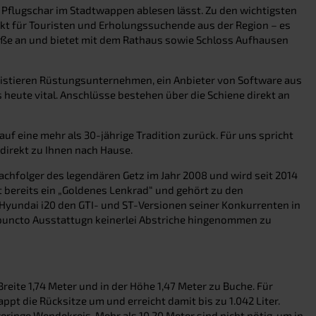
 Pflugschar im Stadtwappen ablesen lässt. Zu den wichtigsten
kt für Touristen und Erholungssuchende aus der Region – es
röße an und bietet mit dem Rathaus sowie Schloss Aufhausen
existieren Rüstungsunternehmen, ein Anbieter von Software aus
 heute vital. Anschlüsse bestehen über die Schiene direkt an
f eine mehr als 30-jährige Tradition zurück. Für uns spricht
 direkt zu Ihnen nach Hause.
achfolger des legendären Getz im Jahr 2008 und wird seit 2014
t bereits ein „Goldenes Lenkrad“ und gehört zu den
 Hyundai i20 den GTI- und ST-Versionen seiner Konkurrenten in
n puncto Ausstattugn keinerlei Abstriche hingenommen zu
reite 1,74 Meter und in der Höhe 1,47 Meter zu Buche. Für
ppt die Rücksitze um und erreicht damit bis zu 1.042 Liter.
eringe Wendekreis. Mehr als 10,20 Meter sind nicht nötig, um in