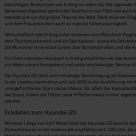
besichtigen. Bedeutsam war Erding vor allem für die regionale
Sehenswürdigkeiten gehört der Stadtturm von 1300 und auch di
handelt sich um die größte Therme der Welt. Dank diverser Ei
und dem Frauenkircherl auch so manche Sehenswürdigkeit.
Wirtschaftlich lebt Erding unter anderem vom Münchner Flughaf
dem Tourismusbereich und ein Spirituosen- sowie ein Getränkehe
die Münchner Innenstadt sowie über Bundesstraßen und die A
Für Ihren nächsten Autokauf in Erding empfehlen wir das Autoha
vor allem unsere Kompetenz und unser erstklassiger Service. Ein
Der Hyundai i20 lässt sich mit einiger Berechtigung als Klassi
in der zweiten Generation und seit 2018 in der Ausführung mit 
unangefochtenen Stars seiner Klasse. Vor allem der kaskadenfö
die Quere, indem der Flitzer dank N Performance in eine regel
werden.
Eckdaten zum Hyundai i20
Mit einer Länge von 4,07 Meter lotet der Hyundai i20 bereits de
Einkaufstouren in der Innenstadt empfehlen sich 326 Liter, die a
Möglich sind auch individuelle Anordnungen, da die hintere Sitz