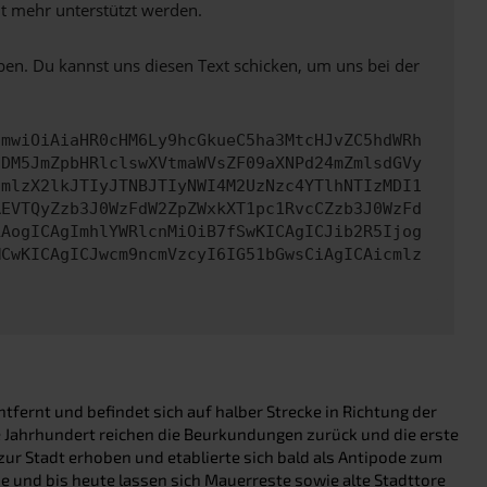
ht mehr unterstützt werden.
ben. Du kannst uns diesen Text schicken, um uns bei der
cmwiOiAiaHR0cHM6Ly9hcGkueC5ha3MtcHJvZC5hdWRh
NDM5JmZpbHRlclswXVtmaWVsZF09aXNPd24mZmlsdGVy
cmlzX2lkJTIyJTNBJTIyNWI4M2UzNzc4YTlhNTIzMDI1
REVTQyZzb3J0WzFdW2ZpZWxkXT1pc1RvcCZzb3J0WzFd
LAogICAgImhlYWRlcnMiOiB7fSwKICAgICJib2R5Ijog
MCwKICAgICJwcm9ncmVzcyI6IG51bGwsCiAgICAicmlz
fernt und befindet sich auf halber Strecke in Richtung der
e Jahrhundert reichen die Beurkundungen zurück und die erste
ur Stadt erhoben und etablierte sich bald als Antipode zum
e und bis heute lassen sich Mauerreste sowie alte Stadttore