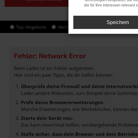
Technologien eingesetzt, die v
die für Ihre Interessen relevant s
Speichern
Top-Angebote
Hersteller-Info
Fehler: Network Error
Beim Laden ist ein Fehler aufgetreten.
Hier sind ein paar Tipps, die dir helfen können:
Überprüfe deine Firewall und deine Internetverb
Laden andere Webseiten, zum Beispiel deine Suchmasc
Prüfe deine Browsererweiterungen.
Manche Erweiterungen, wie Werbeblocker, können das L
Starte dein Gerät neu.
Das kann manchmal helfen, vorübergehende Probleme
Stelle sicher, dass dein Browser und dein Betrie