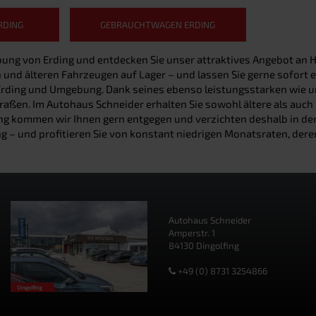
RDING
GEBRAUCHTWAGEN ERDING
bung von Erding und entdecken Sie unser attraktives Angebot an 
nd älteren Fahrzeugen auf Lager – und lassen Sie gerne sofort ei
Erding und Umgebung. Dank seines ebenso leistungsstarken wie 
 Straßen. Im Autohaus Schneider erhalten Sie sowohl ältere als au
ng kommen wir Ihnen gern entgegen und verzichten deshalb in den 
g – und profitieren Sie von konstant niedrigen Monatsraten, deren
Autohaus Schneider
Amperstr. 1
84130 Dingolfing
+49 (0) 8731 3254866