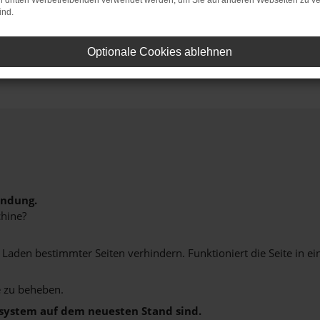
on dritten Werbetreibenden verwendet werden, um Sie auf anderen Webseiten zu ve
ind.
Optionale Cookies ablehnen
indung.
hine?
aden bestimmter Seiten verhindern. Funktioniert die Seite in e
 zu beheben.
bssystem auf dem neuesten Stand sind.