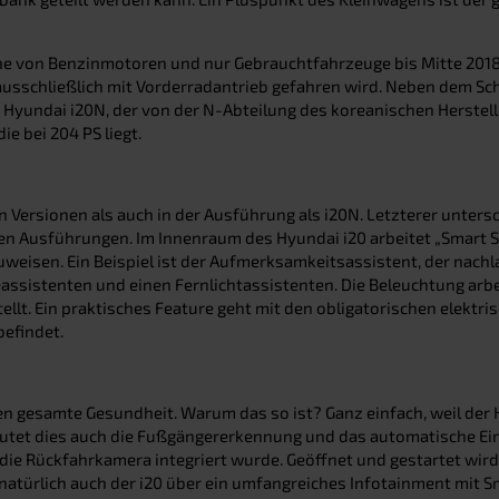
he von Benzinmotoren und nur Gebrauchtfahrzeuge bis Mitte 2018 
ausschließlich mit Vorderradantrieb gefahren wird. Neben dem Sc
 Hyundai i20N, der von der N-Abteilung des koreanischen Herstel
ie bei 204 PS liegt.
 Versionen als auch in der Ausführung als i20N. Letzterer untersch
en Ausführungen. Im Innenraum des Hyundai i20 arbeitet „Smart S
uweisen. Ein Beispiel ist der Aufmerksamkeitsassistent, der na
teassistenten und einen Fernlichtassistenten. Die Beleuchtung arbe
rstellt. Ein praktisches Feature geht mit den obligatorischen ele
efindet.
ren gesamte Gesundheit. Warum das so ist? Ganz einfach, weil der
tet dies auch die Fußgängererkennung und das automatische Einl
die Rückfahrkamera integriert wurde. Geöffnet und gestartet wir
 natürlich auch der i20 über ein umfangreiches Infotainment mit 