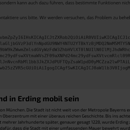
ko, sondern kann auch dazu führen, dass bestimmte Funktionen nic
ontaktiere uns bitte. Wir werden versuchen, das Problem zu behe
vbmZpZyI6IHsKICAgICJtZXRob2QiOiAiR0VUIiwKICAgICJ1
laGljbGVzP3dlYnNpdGU9NWY4NTU2YTBkYzBjMDQ2NmM5MTY5
9bW9kZWwmZmlsdGVyWzFdW3ZhbHVlXT0lNUIlN0IlMjJhdWRh
mc29ydFswXVtmaWVsZF09aXNPd24mc29ydFswXVtvcmRlcl09
lJnNvcnRbMl1bb3JkZXJdPUFTQyZsaW1pdD0yMCZza2lwPTAi
wb25zZVR5cGUiOiAiIgogICAgfSwKICAgICJ0aW1lb3V0Ijog
d in Erding mobil sein
n München. Die Stadt ist nicht weit von der Metropole Bayerns ent
 Oberzentrum mit einer überaus reichen Geschichte. Bis ins acht
 mehrer Jahrhunderte später, genauer gesagt 1228, wurde Erding z
n dafür, dass die Stadt mit einer umfassenden Mauer bewehrt wurd