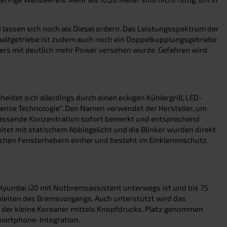
lassen sich noch als Diesel ordern. Das Leistungsspektrum der
haltgetriebe ist zudem auch noch ein Doppelkupplungsgetriebe
lers mit deutlich mehr Power versehen wurde. Gefahren wird
eidet sich allerdings durch einen eckigen Kühlergrill, LED-
ense Technologie“. Den Namen verwendet der Hersteller, um
chlassende Konzentration sofort bemerkt und entsprechend
itet mit statischem Abbiegelicht und die Blinker wurden direkt
ktrischen Fensterhebern einher und besteht im Einklemmschutz
 Hyundai i20 mit Notbremsassistent unterwegs ist und bis 75
eiten des Bremsvorgangs. Auch unterstützt wird das
d der kleine Koreaner mittels Knopfdrucks, Platz genommen
Smartphone-Integration.