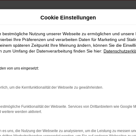
Cookie Einstellungen
rvice nach Erding
ie bestmögliche Nutzung unserer Webseite zu ermöglichen und unsere
hierbei Ihre Präferenzen und verarbeiten Daten für Marketing und Stati
 leasen, finanzieren 
einem späteren Zeitpunkt Ihre Meinung ändern, können Sie die Einwillig
en zum Umfang der Datenverarbeitung finden Sie hier:
Datenschutzerkl
en von uns eingesetzt:
i i20
rlich, um die Kernfunktionalität der Webseite zu gewährleisten.
 Hyundai i20 eine garantiert kluge Entscheidung: Nicht nur, dass d
en die robuste Zuverlässigkeit, den erstklassigen Komfort und di
estmögliche Funktionalität der Webseite. Services von Drittanbietern wie Google 
he Fahrzeuge von Hyundai und verkaufen Ihnen den i20 als Neuwa
eitere werden aktiviert.
fz-Bereich. Ganz zu schweigen von unserem Top-Werkstattservice,
araturen als auch bei Inspektionen oder Reifenwechseln jederzeit
 es uns, die Nutzung der Webseite zu analysieren, um die Leistung zu messen u
RDING
GEBRAUCHTWAGEN ERDING