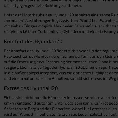
die entgegen gesetzte Richtung zu steuern.
Unter der Motorhaube des Hyundai i20 arbeiten eine ganze Rei
„normalen“ Ausführungen liegt zwischen 75 und 120 PS, wobei 
mit sieben Gängen möglich. Maximalen Fahrspaß verspricht der
mit einem 1,6 Liter-Turbo mit vier Zylindern und einer Leistung, d
Komfort des Hyundai i20
Der Komfort des Hyundai i20 findet sich sowohl in den regulären
Rückleuchten sowie niedrigeren Scheinwerfern von den kleiner
auf die Ersetzung bzw. Ergänzung der menschlichen Sinne hinz
reagiert. Ebenfalls verfügt der Hyundai i20 über einen Spurhal
in die Außenspiegel integriert, was ein optisches Highlight da
und einem automatischen Anhalten, sobald sich etwas im Weg b
Extras des Hyundai i20
Sicher sind nicht nur die Hände der Insassen, sondern auch de
km/h weitgehend autonom unterwegs sein kann. Konkret bedeu
Anfahren am Berg und das Einparken, wobei für Letzteres auch 
wird auf Wunsch in beheizten Sitzen aus Leder. Zuletzt verfügt