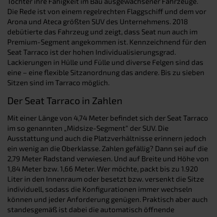
Tochter ihre Fähigkeit im Bau ausgewachsener Fahrzeuge.
Die Rede ist von einem regelrechten Flaggschiff und dem vor
Arona und Ateca größten SUV des Unternehmens. 2018
debütierte das Fahrzeug und zeigt, dass Seat nun auch im
Premium-Segment angekommen ist. Kennzeichnend für den
Seat Tarraco ist der hohen Individualisierungsgrad.
Lackierungen in Hülle und Fülle und diverse Felgen sind das
eine – eine flexible Sitzanordnung das andere. Bis zu sieben
Sitzen sind im Tarraco möglich.
Der Seat Tarraco in Zahlen
Mit einer Länge von 4,74 Meter befindet sich der Seat Tarraco
im so genannten „Midsize-Segment“ der SUV. Die
Ausstattung und auch die Platzverhältnisse erinnern jedoch
ein wenig an die Oberklasse. Zahlen gefällig? Dann sei auf die
2,79 Meter Radstand verwiesen. Und auf Breite und Höhe von
1,84 Meter bzw. 1,66 Meter. Wer möchte, packt bis zu 1.920
Liter in den Innenraum oder besetzt bzw. versenkt die Sitze
individuell, sodass die Konfigurationen immer wechseln
können und jeder Anforderung genügen. Praktisch aber auch
standesgemäß ist dabei die automatisch öffnende