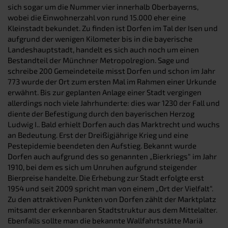
sich sogar um die Nummer vier innerhalb Oberbayerns,
wobei die Einwohnerzahl von rund 15.000 eher eine
Kleinstadt bekundet. Zu finden ist Dorfen im Tal der Isen und
aufgrund der wenigen Kilometer bis in die bayerische
Landeshauptstadt, handelt es sich auch noch um einen
Bestandteil der Münchner Metropolregion. Sage und
schreibe 200 Gemeindeteile misst Dorfen und schon im Jahr
773 wurde der Ort zum ersten Mal im Rahmen einer Urkunde
erwähnt. Bis zur geplanten Anlage einer Stadt vergingen
allerdings noch viele Jahrhunderte: dies war 1230 der Fall und
diente der Befestigung durch den bayerischen Herzog
Ludwig I.. Bald erhielt Dorfen auch das Marktrecht und wuchs
an Bedeutung. Erst der Dreißigjährige Krieg und eine
Pestepidemie beendeten den Aufstieg. Bekannt wurde
Dorfen auch aufgrund des so genannten „Bierkriegs“ im Jahr
1910, bei dem es sich um Unruhen aufgrund steigender
Bierpreise handelte. Die Erhebung zur Stadt erfolgte erst
1954 und seit 2009 spricht man von einem „Ort der Vielfalt“.
Zu den attraktiven Punkten von Dorfen zählt der Marktplatz
mitsamt der erkennbaren Stadtstruktur aus dem Mittelalter.
Ebenfalls sollte man die bekannte Wallfahrtstätte Mariä