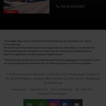
+49 (0) 876 23397
1
Ehemaliger Neupreis (Unverbindliche Preisempfehlung des Herstellers am Tag der
Erstzulassung).
Der errechnete Preisvorteil errechnet sich gegenüber der ehemaligen, unverbindlichen
Preisempfehlung des Herstellers zum Zeitpunkt der Erstzulassung (Neupreis) zzgl.
Überführungskosten und dem aktuellen Angebotspreis.
2
Hierbei handelt es sich um ein unverbindliches Finanzierungsangebot. Das Angebot richtet
sich an Einzelabnehmer. Alle Preise inkl. 19% Mehrwertsteuer. Irrtümer vorbehalten.
© 2026 Autocenter Schneider GmbH & Co.KG | Moosburger Straße 21 |
DE-85459 Berglern | berglern@schneider.hyundaimail.de |
Webdesign
by audaris.de
Impressum
Datenschutz
Barrierefreiheit
EU-Data Act
Cookie Einstellungen