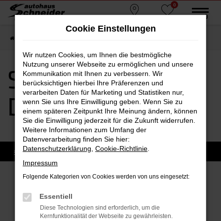
0
Zum
MENÜ
Standorte
Favoriten
Hauptinhalt
Cookie Einstellungen
springen
Startseite
Dorfen
Seat
Seat Tarraco Dorfen
Wir nutzen Cookies, um Ihnen die bestmögliche
Nutzung unserer Webseite zu ermöglichen und unsere
Seat Tarraco
Kommunikation mit Ihnen zu verbessern. Wir
berücksichtigen hierbei Ihre Präferenzen und
verarbeiten Daten für Marketing und Statistiken nur,
Dorfen
wenn Sie uns Ihre Einwilligung geben. Wenn Sie zu
einem späteren Zeitpunkt Ihre Meinung ändern, können
Sie die Einwilligung jederzeit für die Zukunft widerrufen.
Weitere Informationen zum Umfang der
Datenverarbeitung finden Sie hier:
Datenschutzerklärung
,
Cookie-Richtlinie
.
Impressum
Folgende Kategorien von Cookies werden von uns eingesetzt:
Fehler: Network Error
Essentiell
Diese Technologien sind erforderlich, um die
Beim Laden ist ein Fehler aufgetreten.
Kernfunktionalität der Webseite zu gewährleisten.