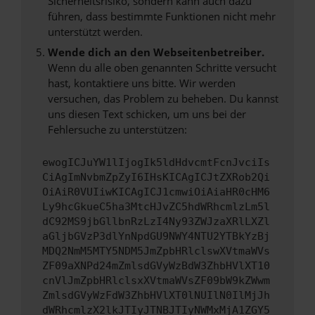
Sicherheitsrisiko, sondern kann auch dazu
führen, dass bestimmte Funktionen nicht mehr
unterstützt werden.
Wende dich an den Webseitenbetreiber.
Wenn du alle oben genannten Schritte versucht
hast, kontaktiere uns bitte. Wir werden
versuchen, das Problem zu beheben. Du kannst
uns diesen Text schicken, um uns bei der
Fehlersuche zu unterstützen:
ewogICJuYW1lIjogIk5ldHdvcmtFcnJvciIs
CiAgImNvbmZpZyI6IHsKICAgICJtZXRob2Qi
OiAiR0VUIiwKICAgICJ1cmwiOiAiaHR0cHM6
Ly9hcGkueC5ha3MtcHJvZC5hdWRhcmlzLm5l
dC92MS9jbGllbnRzLzI4Ny93ZWJzaXRlLXZl
aGljbGVzP3dlYnNpdGU9NWY4NTU2YTBkYzBj
MDQ2NmM5MTY5NDM5JmZpbHRlclswXVtmaWVs
ZF09aXNPd24mZmlsdGVyWzBdW3ZhbHVlXT10
cnVlJmZpbHRlclsxXVtmaWVsZF09bW9kZWwm
ZmlsdGVyWzFdW3ZhbHVlXT0lNUIlN0IlMjJh
dWRhcmlzX2lkJTIyJTNBJTIyNWMxMjA1ZGY5