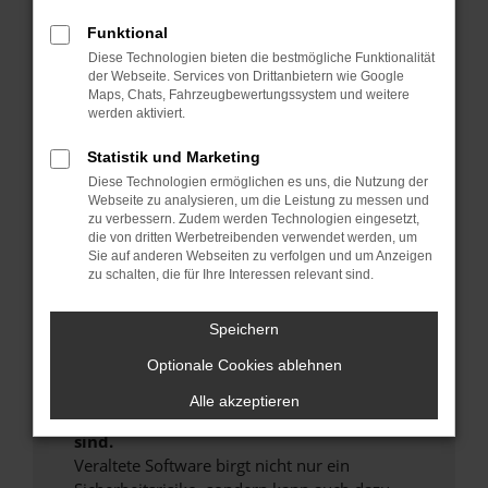
Hier sind ein paar Tipps, die dir helfen können:
Funktional
Überprüfe deine Firewall und deine
Diese Technologien bieten die bestmögliche Funktionalität
der Webseite. Services von Drittanbietern wie Google
Internetverbindung.
Maps, Chats, Fahrzeugbewertungssystem und weitere
Laden andere Webseiten, zum Beispiel deine
werden aktiviert.
Suchmaschine?
Statistik und Marketing
Prüfe deine Browsererweiterungen.
Manche Erweiterungen, wie Werbeblocker,
Diese Technologien ermöglichen es uns, die Nutzung der
Webseite zu analysieren, um die Leistung zu messen und
können das Laden bestimmter Seiten
zu verbessern. Zudem werden Technologien eingesetzt,
verhindern. Funktioniert die Seite in einem
die von dritten Werbetreibenden verwendet werden, um
anderen Browser oder in einem privaten
Sie auf anderen Webseiten zu verfolgen und um Anzeigen
zu schalten, die für Ihre Interessen relevant sind.
Fenster?
Starte dein Gerät neu.
Speichern
Das kann manchmal helfen, vorübergehende
Probleme zu beheben.
Optionale Cookies ablehnen
Stelle sicher, dass dein Browser und dein
Alle akzeptieren
Betriebssystem auf dem neuesten Stand
sind.
Veraltete Software birgt nicht nur ein