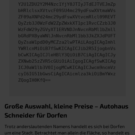
Y2U1ZDU2Y2M4Nzc1YjY0JTIyJTdEJTVEJmZp
bHRlclsxXVtvcF09SU4mc29ydFswXVtmaWVs
ZF09aXNPd24mc29ydFswXVtvcmRlcl09REVT
QyZzb3J0WzFdW2ZpZWxkXT1pc1RvcCZzb3J0
WzFdW29yZGVyXT1ERVNDJnNvcnRbMl1bZmll
bGRdPXByaWNlJnNvcnRbMl1bb3JkZXJdPUFT
QyZsaW1pdD0yMCZza2lwPTAiLAogICAgImhl
YWRlcnMiOiB7fSwKICAgICJib2R5IjogbnVs
bCwKICAgICJleHBlY3QiOiB7CiAgICAgICJy
ZXNwb25zZVR5cGUiOiAiIgogICAgfSwKICAg
ICJ0aW1lb3V0IjogMCwKICAgICJwcm9ncmVz
cyI6IG51bGwsCiAgICAicmlza3kiOiBmYWxz
ZQogIH0KfQ==
Große Auswahl, kleine Preise – Autohaus
Schneider für Dorfen
Trotz anderslautenden Namens handelt es sich bei Dorfen
um eine Stadt. Betrachtet man allein die Fläche, so handelt es