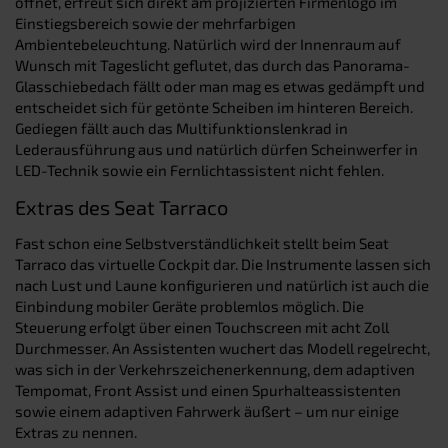
öffnet, erfreut sich direkt am projizierten Firmenlogo im
Einstiegsbereich sowie der mehrfarbigen
Ambientebeleuchtung. Natürlich wird der Innenraum auf
Wunsch mit Tageslicht geflutet, das durch das Panorama-
Glasschiebedach fällt oder man mag es etwas gedämpft und
entscheidet sich für getönte Scheiben im hinteren Bereich.
Gediegen fällt auch das Multifunktionslenkrad in
Lederausführung aus und natürlich dürfen Scheinwerfer in
LED-Technik sowie ein Fernlichtassistent nicht fehlen.
Extras des Seat Tarraco
Fast schon eine Selbstverständlichkeit stellt beim Seat
Tarraco das virtuelle Cockpit dar. Die Instrumente lassen sich
nach Lust und Laune konfigurieren und natürlich ist auch die
Einbindung mobiler Geräte problemlos möglich. Die
Steuerung erfolgt über einen Touchscreen mit acht Zoll
Durchmesser. An Assistenten wuchert das Modell regelrecht,
was sich in der Verkehrszeichenerkennung, dem adaptiven
Tempomat, Front Assist und einen Spurhalteassistenten
sowie einem adaptiven Fahrwerk äußert – um nur einige
Extras zu nennen.