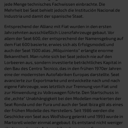
jede Menge technisches Fachwissen einbrachte. Die
Mehrheit bei Seat behielt jedoch die Institución Nacional de
Industria und damit der spanische Staat.
Entsprechend der Allianz mit Fiat wurden in den ersten
Jahrzehnten ausschließlich Lizenzfahrzeuge gebaut. Vor
allem der Seat 600, der entsprechend der Namensgebung auf
dem Fiat 600 basierte, erwies sich als Erfolgsmodell und
auch der Seat 1500 alias „Milquiniento“ erlangte enorme
Bekanntheit. Man ruhte sich bei Seat jedoch nie auf den
Lorbeeren aus, sondern investierte beträchtliches Kapital in
den Bau des Centro Tecnico, das in den frühen 1970er Jahren
eine der modernsten Autofabriken Europas darstellte. Seat
avancierte zur Exportmarke und entwickelte nach und nach
eigene Fahrzeuge, was letztlich zur Trennung von Fiat und
zur Hinwendung zu Volkswagen führte. Den Startschuss in
die „echte“ Unabhängigkeit bei den Modellen markierten der
Seat Ronda und der Fura und auch der Seat Ibiza gilt als eines
der frühen Modelle des Herstellers. Seit 1986 werden die
Geschicke von Seat aus Wolfsburg gelenkt und 1993 wurde in
Martorell wieder einmal angebaut. Es entstand nicht weniger