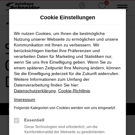
0
Zum
MENÜ
Standorte
Favoriten
Hauptinhalt
Cookie Einstellungen
springen
Startseite
Dorfen
Seat
Seat Gebrauchtwagen Dorfen
Wir nutzen Cookies, um Ihnen die bestmögliche
Nutzung unserer Webseite zu ermöglichen und unsere
Seat
Kommunikation mit Ihnen zu verbessern. Wir
berücksichtigen hierbei Ihre Präferenzen und
verarbeiten Daten für Marketing und Statistiken nur,
Gebrauchtwagen
wenn Sie uns Ihre Einwilligung geben. Wenn Sie zu
einem späteren Zeitpunkt Ihre Meinung ändern, können
Sie die Einwilligung jederzeit für die Zukunft widerrufen.
Dorfen
Weitere Informationen zum Umfang der
Datenverarbeitung finden Sie hier:
Datenschutzerklärung
,
Cookie-Richtlinie
.
Impressum
Folgende Kategorien von Cookies werden von uns eingesetzt:
Essentiell
Sofort verfügbare Modelle
Diese Technologien sind erforderlich, um die
Kernfunktionalität der Webseite zu gewährleisten.