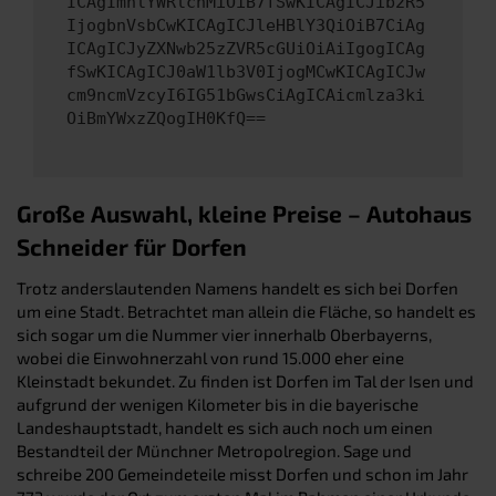
ICAgImhlYWRlcnMiOiB7fSwKICAgICJib2R5
IjogbnVsbCwKICAgICJleHBlY3QiOiB7CiAg
ICAgICJyZXNwb25zZVR5cGUiOiAiIgogICAg
fSwKICAgICJ0aW1lb3V0IjogMCwKICAgICJw
cm9ncmVzcyI6IG51bGwsCiAgICAicmlza3ki
OiBmYWxzZQogIH0KfQ==
Große Auswahl, kleine Preise – Autohaus
Schneider für Dorfen
Trotz anderslautenden Namens handelt es sich bei Dorfen
um eine Stadt. Betrachtet man allein die Fläche, so handelt es
sich sogar um die Nummer vier innerhalb Oberbayerns,
wobei die Einwohnerzahl von rund 15.000 eher eine
Kleinstadt bekundet. Zu finden ist Dorfen im Tal der Isen und
aufgrund der wenigen Kilometer bis in die bayerische
Landeshauptstadt, handelt es sich auch noch um einen
Bestandteil der Münchner Metropolregion. Sage und
schreibe 200 Gemeindeteile misst Dorfen und schon im Jahr