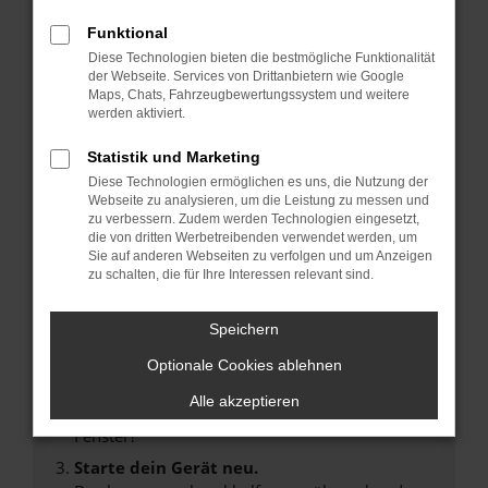
Funktional
Diese Technologien bieten die bestmögliche Funktionalität
der Webseite. Services von Drittanbietern wie Google
Maps, Chats, Fahrzeugbewertungssystem und weitere
Fehler: Network Error
werden aktiviert.
Beim Laden ist ein Fehler aufgetreten.
Statistik und Marketing
Hier sind ein paar Tipps, die dir helfen können:
Diese Technologien ermöglichen es uns, die Nutzung der
Webseite zu analysieren, um die Leistung zu messen und
Überprüfe deine Firewall und deine
zu verbessern. Zudem werden Technologien eingesetzt,
Internetverbindung.
die von dritten Werbetreibenden verwendet werden, um
Laden andere Webseiten, zum Beispiel deine
Sie auf anderen Webseiten zu verfolgen und um Anzeigen
zu schalten, die für Ihre Interessen relevant sind.
Suchmaschine?
Prüfe deine Browsererweiterungen.
Speichern
Manche Erweiterungen, wie Werbeblocker,
können das Laden bestimmter Seiten
Optionale Cookies ablehnen
verhindern. Funktioniert die Seite in einem
Alle akzeptieren
anderen Browser oder in einem privaten
Fenster?
Starte dein Gerät neu.