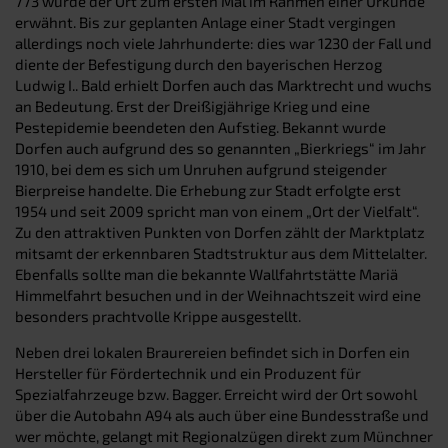
773 wurde der Ort zum ersten Mal im Rahmen einer Urkunde
erwähnt. Bis zur geplanten Anlage einer Stadt vergingen
allerdings noch viele Jahrhunderte: dies war 1230 der Fall und
diente der Befestigung durch den bayerischen Herzog
Ludwig I.. Bald erhielt Dorfen auch das Marktrecht und wuchs
an Bedeutung. Erst der Dreißigjährige Krieg und eine
Pestepidemie beendeten den Aufstieg. Bekannt wurde
Dorfen auch aufgrund des so genannten „Bierkriegs“ im Jahr
1910, bei dem es sich um Unruhen aufgrund steigender
Bierpreise handelte. Die Erhebung zur Stadt erfolgte erst
1954 und seit 2009 spricht man von einem „Ort der Vielfalt“.
Zu den attraktiven Punkten von Dorfen zählt der Marktplatz
mitsamt der erkennbaren Stadtstruktur aus dem Mittelalter.
Ebenfalls sollte man die bekannte Wallfahrtstätte Mariä
Himmelfahrt besuchen und in der Weihnachtszeit wird eine
besonders prachtvolle Krippe ausgestellt.
Neben drei lokalen Braurereien befindet sich in Dorfen ein
Hersteller für Fördertechnik und ein Produzent für
Spezialfahrzeuge bzw. Bagger. Erreicht wird der Ort sowohl
über die Autobahn A94 als auch über eine Bundesstraße und
wer möchte, gelangt mit Regionalzügen direkt zum Münchner