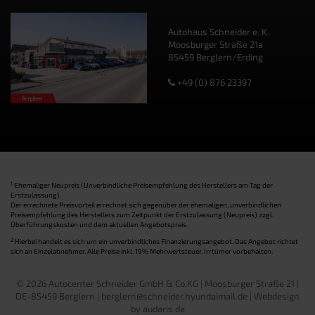
Autohaus Schneider e. K.
Moosburger Straße 21a
85459 Berglern/Erding
+49 (0) 876 23397
1
Ehemaliger Neupreis (Unverbindliche Preisempfehlung des Herstellers am Tag der
Erstzulassung).
Der errechnete Preisvorteil errechnet sich gegenüber der ehemaligen, unverbindlichen
Preisempfehlung des Herstellers zum Zeitpunkt der Erstzulassung (Neupreis) zzgl.
Überführungskosten und dem aktuellen Angebotspreis.
2
Hierbei handelt es sich um ein unverbindliches Finanzierungsangebot. Das Angebot richtet
sich an Einzelabnehmer. Alle Preise inkl. 19% Mehrwertsteuer. Irrtümer vorbehalten.
© 2026 Autocenter Schneider GmbH & Co.KG | Moosburger Straße 21 |
DE-85459 Berglern | berglern@schneider.hyundaimail.de |
Webdesign
by audaris.de