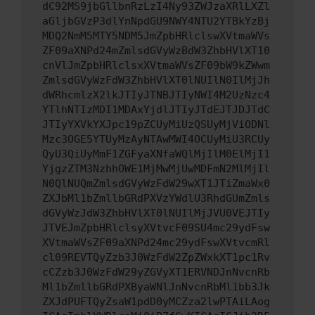
dC92MS9jbGllbnRzLzI4Ny93ZWJzaXRlLXZl
aGljbGVzP3dlYnNpdGU9NWY4NTU2YTBkYzBj
MDQ2NmM5MTY5NDM5JmZpbHRlclswXVtmaWVs
ZF09aXNPd24mZmlsdGVyWzBdW3ZhbHVlXT10
cnVlJmZpbHRlclsxXVtmaWVsZF09bW9kZWwm
ZmlsdGVyWzFdW3ZhbHVlXT0lNUIlN0IlMjJh
dWRhcmlzX2lkJTIyJTNBJTIyNWI4M2UzNzc4
YTlhNTIzMDI1MDAxYjdlJTIyJTdEJTJDJTdC
JTIyYXVkYXJpc19pZCUyMiUzQSUyMjViODNl
Mzc3OGE5YTUyMzAyNTAwMWI4OCUyMiU3RCUy
QyU3QiUyMmF1ZGFyaXNfaWQlMjIlM0ElMjI1
YjgzZTM3NzhhOWE1MjMwMjUwMDFmN2MlMjIl
N0QlNUQmZmlsdGVyWzFdW29wXT1JTiZmaWx0
ZXJbMl1bZmllbGRdPXVzYWdlU3RhdGUmZmls
dGVyWzJdW3ZhbHVlXT0lNUIlMjJVU0VEJTIy
JTVEJmZpbHRlclsyXVtvcF09SU4mc29ydFsw
XVtmaWVsZF09aXNPd24mc29ydFswXVtvcmRl
cl09REVTQyZzb3J0WzFdW2ZpZWxkXT1pc1Rv
cCZzb3J0WzFdW29yZGVyXT1ERVNDJnNvcnRb
Ml1bZmllbGRdPXByaWNlJnNvcnRbMl1bb3Jk
ZXJdPUFTQyZsaW1pdD0yMCZza2lwPTAiLAog