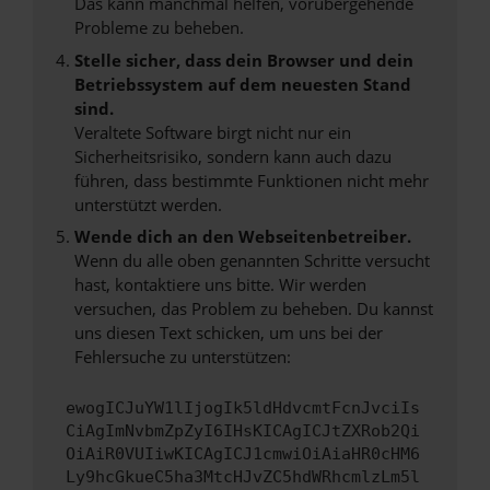
Das kann manchmal helfen, vorübergehende
Probleme zu beheben.
Stelle sicher, dass dein Browser und dein
Betriebssystem auf dem neuesten Stand
sind.
Veraltete Software birgt nicht nur ein
Sicherheitsrisiko, sondern kann auch dazu
führen, dass bestimmte Funktionen nicht mehr
unterstützt werden.
Wende dich an den Webseitenbetreiber.
Wenn du alle oben genannten Schritte versucht
hast, kontaktiere uns bitte. Wir werden
versuchen, das Problem zu beheben. Du kannst
uns diesen Text schicken, um uns bei der
Fehlersuche zu unterstützen:
ewogICJuYW1lIjogIk5ldHdvcmtFcnJvciIs
CiAgImNvbmZpZyI6IHsKICAgICJtZXRob2Qi
OiAiR0VUIiwKICAgICJ1cmwiOiAiaHR0cHM6
Ly9hcGkueC5ha3MtcHJvZC5hdWRhcmlzLm5l