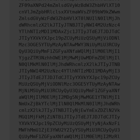
ZF09aXNPd24mZmlsdGVyWzBdW3ZhbHVlXT10
cnVlJmZpbHRlclsxXVtmaWVsZF09bW9kZWwm
ZmlsdGVyWzFdW3ZhbHVlXT0lNUIlN0IlMjJh
dWRhcmlzX2lkJTIyJTNBJTIyNWI4M2UzNzc4
YTlhNTIzMDI1MDAxZjc1JTIyJTdEJTJDJTdC
JTIyYXVkYXJpc19pZCUyMiUzQSUyMjViODNl
Mzc3OGE5YTUyMzAyNTAwMWY3NiUyMiU3RCUy
QyU3QiUyMmF1ZGFyaXNfaWQlMjIlM0ElMjI1
YjgzZTM3NzhhOWE1MjMwMjUwMDFmZDElMjIl
N0QlMkMlN0IlMjJhdWRhcmlzX2lkJTIyJTNB
JTIyNWI4M2UzNzc4YTlhNTIzMDI1MDAyMjI3
JTIyJTdEJTJDJTdCJTIyYXVkYXJpc19pZCUy
MiUzQSUyMjViODNlMzc3OGE5YTUyMzAyNTAw
MjNiMSUyMiU3RCUyQyU3QiUyMmF1ZGFyaXNf
aWQlMjIlM0ElMjI2MDg5NjMwMGE1YTNlMjI1
NmUxZjBkYTclMjIlN0QlMkMlN0IlMjJhdWRh
cmlzX2lkJTIyJTNBJTIyNjEwYmExZDZlN2Vk
MGQ1MjFkMjZiNTBiJTIyJTdEJTJDJTdCJTIy
YXVkYXJpc19pZCUyMiUzQSUyMjYyNjAxNzFi
MWFhMmU1ZjE3YWU2Y2IyYSUyMiU3RCUyQyU3
QiUyMmF1ZGFyaXNfaWQlMjIlM0ElMjI2MzRl