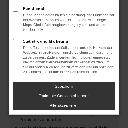
Funktional
Fehler: Network Error
Diese Technologien bieten die bestmögliche Funktionalität
der Webseite. Services von Drittanbietern wie Google
Beim Laden ist ein Fehler aufgetreten.
Maps, Chats, Fahrzeugbewertungssystem und weitere
Hier sind ein paar Tipps, die dir helfen können:
werden aktiviert.
Überprüfe deine Firewall und deine
Statistik und Marketing
Internetverbindung.
Diese Technologien ermöglichen es uns, die Nutzung der
Laden andere Webseiten, zum Beispiel deine
Webseite zu analysieren, um die Leistung zu messen und
zu verbessern. Zudem werden Technologien eingesetzt,
Suchmaschine?
die von dritten Werbetreibenden verwendet werden, um
Prüfe deine Browsererweiterungen.
Sie auf anderen Webseiten zu verfolgen und um Anzeigen
zu schalten, die für Ihre Interessen relevant sind.
Manche Erweiterungen, wie Werbeblocker,
können das Laden bestimmter Seiten
verhindern. Funktioniert die Seite in einem
Speichern
anderen Browser oder in einem privaten
Optionale Cookies ablehnen
Fenster?
Alle akzeptieren
Starte dein Gerät neu.
Das kann manchmal helfen, vorübergehende
Probleme zu beheben.
Stelle sicher, dass dein Browser und dein