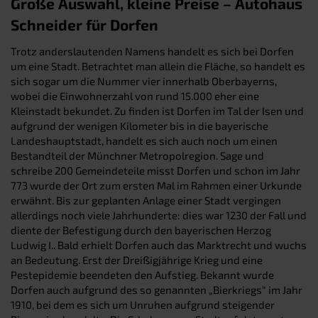
Große Auswahl, kleine Preise – Autohaus
Schneider für Dorfen
Trotz anderslautenden Namens handelt es sich bei Dorfen
um eine Stadt. Betrachtet man allein die Fläche, so handelt es
sich sogar um die Nummer vier innerhalb Oberbayerns,
wobei die Einwohnerzahl von rund 15.000 eher eine
Kleinstadt bekundet. Zu finden ist Dorfen im Tal der Isen und
aufgrund der wenigen Kilometer bis in die bayerische
Landeshauptstadt, handelt es sich auch noch um einen
Bestandteil der Münchner Metropolregion. Sage und
schreibe 200 Gemeindeteile misst Dorfen und schon im Jahr
773 wurde der Ort zum ersten Mal im Rahmen einer Urkunde
erwähnt. Bis zur geplanten Anlage einer Stadt vergingen
allerdings noch viele Jahrhunderte: dies war 1230 der Fall und
diente der Befestigung durch den bayerischen Herzog
Ludwig I.. Bald erhielt Dorfen auch das Marktrecht und wuchs
an Bedeutung. Erst der Dreißigjährige Krieg und eine
Pestepidemie beendeten den Aufstieg. Bekannt wurde
Dorfen auch aufgrund des so genannten „Bierkriegs“ im Jahr
1910, bei dem es sich um Unruhen aufgrund steigender