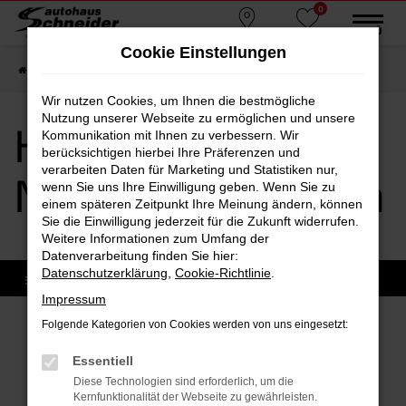
0
Zum
MENÜ
Standorte
Favoriten
Hauptinhalt
Cookie Einstellungen
springen
Startseite
Dorfen
Hyundai
Hyundai Neuwagen Dorfen
Wir nutzen Cookies, um Ihnen die bestmögliche
Nutzung unserer Webseite zu ermöglichen und unsere
Hyundai
Kommunikation mit Ihnen zu verbessern. Wir
berücksichtigen hierbei Ihre Präferenzen und
verarbeiten Daten für Marketing und Statistiken nur,
Neuwagen Dorfen
wenn Sie uns Ihre Einwilligung geben. Wenn Sie zu
einem späteren Zeitpunkt Ihre Meinung ändern, können
Sie die Einwilligung jederzeit für die Zukunft widerrufen.
Weitere Informationen zum Umfang der
Datenverarbeitung finden Sie hier:
Datenschutzerklärung
,
Cookie-Richtlinie
.
Impressum
Folgende Kategorien von Cookies werden von uns eingesetzt:
Sofort verfügbare Modelle
Essentiell
Diese Technologien sind erforderlich, um die
Kernfunktionalität der Webseite zu gewährleisten.