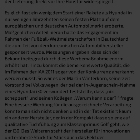
der Lieferung direkt vor Ihre Haustür widerspiegelt.
Es glich fast ein wenig dem Start einer Rakete als Hyundai in
nur wenigen Jahrzehnten seinen festen Platz auf dem
europäischen und deutschen Automobilmarkt eroberte.
Maßgeblichen Anteil hieran hatte das Engagement im
Rahmen der Fußball-Weltmeisterschaften in Deutschland,
die zum Teil von dem koreanischen Automobilhersteller
gesponsert wurde. Messungen ergaben, dass sich der
Bekanntheitsgrad durch diese Werbemaßnahme enorm
erhöht hat. Hinzu kommt die bemerkenswerte Qualität, die
im Rahmen der IAA 2011 sogar von der Konkurrenz anerkannt
werden musst. So war es der Martin Winterkorn, seinerzeit
Vorstand bei Volkswagen, der bei der In-Augenschein-Nahme
eines Hyundai i30 verwundert feststellte, dass „nix
scheppert“ und seinen Kollegen „Warum kann‘s der?‘“ fragte.
Eine bessere Werbung für die ausgezeichnete Verarbeitung
konnte man sich nicht denken und in der Tat existiert kaum
ein anderer Hersteller, der in der Kompaktklasse so eng auf
qualitative Tuchfühlung zum Klassenprimus Golf geht, wie
der i30. Des Weiteren steht der Hersteller für Innovationen
und eroberte Stück für Stück auch das Feld der