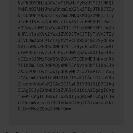
NzFkODM3Mzg3OWJmMjMwMzYyMzUlMjIlN0Ql
MkMlN0IlMjJhdWRhcmlzX2lkJTIyJTNBJTIy
Njc0NWFmODk2ZTkyZmQ2MDQxMDgzZWNjJTIy
JTdEJTVEJmZpbHRlclsxXVtvcF09SU4mZmls
dGVyWzJdW2ZpZWxkXT11c2FnZVN0YXRlJmZp
bHRlclsyXVt2YWx1ZV09JTVCJTIyTkVXJTIy
JTVEJmZpbHRlclsyXVtvcF09SU4mc29ydFsw
XVtmaWVsZF09aXNPd24mc29ydFswXVtvcmRl
cl09REVTQyZzb3J0WzFdW2ZpZWxkXT1pc1Rv
cCZzb3J0WzFdW29yZGVyXT1ERVNDJnNvcnRb
Ml1bZmllbGRdPXByaWNlJnNvcnRbMl1bb3Jk
ZXJdPUFTQyZsaW1pdD0yMCZza2lwPTAiLAog
ICAgImhlYWRlcnMiOiB7fSwKICAgICJib2R5
IjogbnVsbCwKICAgICJleHBlY3QiOiB7CiAg
ICAgICJyZXNwb25zZVR5cGUiOiAiIgogICAg
fSwKICAgICJ0aW1lb3V0IjogMCwKICAgICJw
cm9ncmVzcyI6IG51bGwsCiAgICAicmlza3ki
OiBmYWxzZQogIH0KfQ==