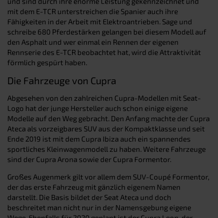
und sind durch ihre enorme Leistung gekennzeichnet und
mit dem E-TCR unterstreichen die Spanier auch ihre
Fähigkeiten in der Arbeit mit Elektroantrieben. Sage und
schreibe 680 Pferdestärken gelangen bei diesem Modell auf
den Asphalt und wer einmal ein Rennen der eigenen
Rennserie des E-TCR beobachtet hat, wird die Attraktivität
förmlich gespürt haben.
Die Fahrzeuge von Cupra
Abgesehen von den zahlreichen Cupra-Modellen mit Seat-
Logo hat der junge Hersteller auch schon einige eigene
Modelle auf den Weg gebracht. Den Anfang machte der Cupra
Ateca als vorzeigbares SUV aus der Kompaktklasse und seit
Ende 2019 ist mit dem Cupra Ibiza auch ein spannendes
sportliches Kleinwagenmodell zu haben. Weitere Fahrzeuge
sind der Cupra Arona sowie der Cupra Formentor.
Großes Augenmerk gilt vor allem dem SUV-Coupé Formentor,
der das erste Fahrzeug mit gänzlich eigenem Namen
darstellt. Die Basis bildet der Seat Ateca und doch
beschreitet man nicht nur in der Namensgebung eigene
Wege. Ebenfalls für 2020 geplant ist der Cupra Leon, der