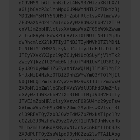
dC92MS9jbGllbnRzLzI4Ny93ZWJzaXRlLXZl
aGljbGVzP3dlYnNpdGU9NWY4NTU2YTBkYzBj
MDQ2NmM5MTY5NDM5JmZpbHRlclswXVtmaWVs
ZF09aXNPd24mZmlsdGVyWzBdW3ZhbHVlXT10
cnVlJmZpbHRlclsxXVtmaWVsZF09bW9kZWwm
ZmlsdGVyWzFdW3ZhbHVlXT0lNUIlN0IlMjJh
dWRhcmlzX2lkJTIyJTNBJTIyNWVhOTZlMDNi
OTNlNTY1YWM2NjkyNTU4JTIyJTdEJTJDJTdC
JTIyYXVkYXJpc19pZCUyMiUzQSUyMjVlYTk2
ZWEyYjkzZTU2MmE0NjBkOTM4NiUyMiU3RCUy
QyU3QiUyMmF1ZGFyaXNfaWQlMjIlM0ElMjI2
NmUxNzE4NzkzOTBiZDhhZWYwYmQ3YTQlMjIl
N0QlNUQmZmlsdGVyWzFdW29wXT1JTiZmaWx0
ZXJbMl1bZmllbGRdPXVzYWdlU3RhdGUmZmls
dGVyWzJdW3ZhbHVlXT0lNUIlMjJVU0VEJTIy
JTVEJmZpbHRlclsyXVtvcF09SU4mc29ydFsw
XVtmaWVsZF09aXNPd24mc29ydFswXVtvcmRl
cl09REVTQyZzb3J0WzFdW2ZpZWxkXT1pc1Rv
cCZzb3J0WzFdW29yZGVyXT1ERVNDJnNvcnRb
Ml1bZmllbGRdPXByaWNlJnNvcnRbMl1bb3Jk
ZXJdPUFTQyZsaW1pdD0yMCZza2lwPTAiLAog