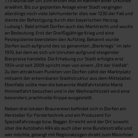
773 wurde der Ort zum ersten Mal im Rahmen einer Urkunde
erwähnt. Bis zur geplanten Anlage einer Stadt vergingen
allerdings noch viele Jahrhunderte: dies war 1230 der Fall und
diente der Befestigung durch den bayerischen Herzog
Ludwig I.. Bald erhielt Dorfen auch das Marktrecht und wuchs
an Bedeutung. Erst der Dreißigjährige Krieg und eine
Pestepidemie beendeten den Aufstieg. Bekannt wurde
Dorfen auch aufgrund des so genannten „Bierkriegs“ im Jahr
1910, bei dem es sich um Unruhen aufgrund steigender
Bierpreise handelte. Die Erhebung zur Stadt erfolgte erst
1954 und seit 2009 spricht man von einem „Ort der Vielfalt“.
Zu den attraktiven Punkten von Dorfen zählt der Marktplatz
mitsamt der erkennbaren Stadtstruktur aus dem Mittelalter.
Ebenfalls sollte man die bekannte Wallfahrtstätte Mariä
Himmelfahrt besuchen und in der Weihnachtszeit wird eine
besonders prachtvolle Krippe ausgestellt.
Neben drei lokalen Braurereien befindet sich in Dorfen ein
Hersteller für Fördertechnik und ein Produzent für
Spezialfahrzeuge bzw. Bagger. Erreicht wird der Ort sowohl
über die Autobahn A94 als auch über eine Bundesstraße und
wer möchte, gelangt mit Regionalzügen direkt zum Münchner