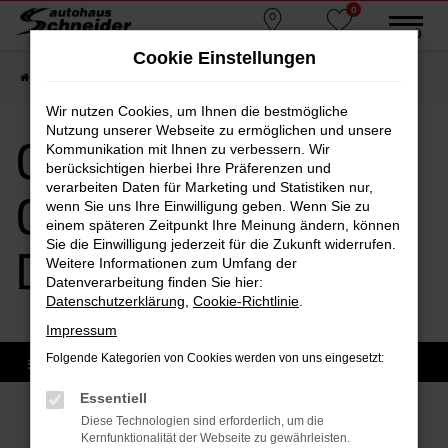
0
Zum
MENÜ
Standorte
Favoriten
Hauptinhalt
Cookie Einstellungen
springen
Startseite
Dorfen
CUPRA
CUPRA Gebrauchtwagen Dorfen
Wir nutzen Cookies, um Ihnen die bestmögliche
Nutzung unserer Webseite zu ermöglichen und unsere
CUPRA
Kommunikation mit Ihnen zu verbessern. Wir
berücksichtigen hierbei Ihre Präferenzen und
verarbeiten Daten für Marketing und Statistiken nur,
Gebrauchtwagen
wenn Sie uns Ihre Einwilligung geben. Wenn Sie zu
einem späteren Zeitpunkt Ihre Meinung ändern, können
Sie die Einwilligung jederzeit für die Zukunft widerrufen.
Dorfen
Weitere Informationen zum Umfang der
Datenverarbeitung finden Sie hier:
Datenschutzerklärung
,
Cookie-Richtlinie
.
Impressum
Folgende Kategorien von Cookies werden von uns eingesetzt:
Essentiell
Sofort verfügbare Modelle
Diese Technologien sind erforderlich, um die
Kernfunktionalität der Webseite zu gewährleisten.