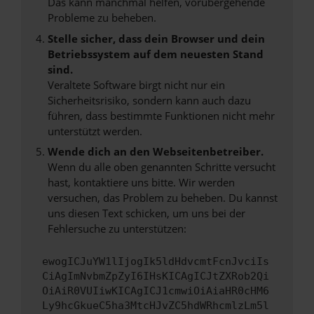
Das kann manchmal helfen, vorübergehende
Probleme zu beheben.
Stelle sicher, dass dein Browser und dein
Betriebssystem auf dem neuesten Stand
sind.
Veraltete Software birgt nicht nur ein
Sicherheitsrisiko, sondern kann auch dazu
führen, dass bestimmte Funktionen nicht mehr
unterstützt werden.
Wende dich an den Webseitenbetreiber.
Wenn du alle oben genannten Schritte versucht
hast, kontaktiere uns bitte. Wir werden
versuchen, das Problem zu beheben. Du kannst
uns diesen Text schicken, um uns bei der
Fehlersuche zu unterstützen:
ewogICJuYW1lIjogIk5ldHdvcmtFcnJvciIs
CiAgImNvbmZpZyI6IHsKICAgICJtZXRob2Qi
OiAiR0VUIiwKICAgICJ1cmwiOiAiaHR0cHM6
Ly9hcGkueC5ha3MtcHJvZC5hdWRhcmlzLm5l