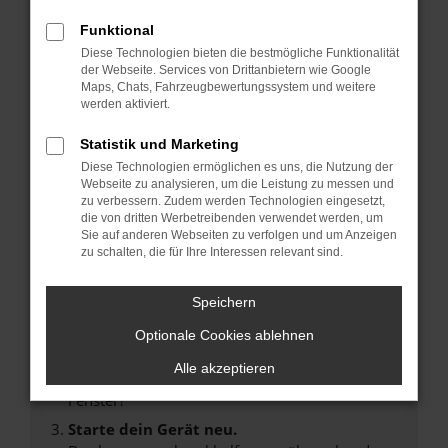
Funktional
Diese Technologien bieten die bestmögliche Funktionalität
der Webseite. Services von Drittanbietern wie Google
Maps, Chats, Fahrzeugbewertungssystem und weitere
Fehler: Network Error
werden aktiviert.
Beim Laden ist ein Fehler aufgetreten.
Statistik und Marketing
Hier sind ein paar Tipps, die dir helfen können:
Diese Technologien ermöglichen es uns, die Nutzung der
Webseite zu analysieren, um die Leistung zu messen und
Überprüfe deine Firewall und deine
zu verbessern. Zudem werden Technologien eingesetzt,
Internetverbindung.
die von dritten Werbetreibenden verwendet werden, um
Laden andere Webseiten, zum Beispiel deine
Sie auf anderen Webseiten zu verfolgen und um Anzeigen
zu schalten, die für Ihre Interessen relevant sind.
Suchmaschine?
Prüfe deine Browsererweiterungen.
Speichern
Manche Erweiterungen, wie Werbeblocker,
können das Laden bestimmter Seiten
Optionale Cookies ablehnen
verhindern. Funktioniert die Seite in einem
Alle akzeptieren
anderen Browser oder in einem privaten
Fenster?
Starte dein Gerät neu.