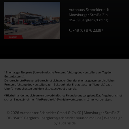
Autohaus Schneider e. K.
Moosburger Straße 21a
85459 Berglern/Erding
+49 (0) 876 23397
1
Ehemaliger Neupreis (Unverbindliche Preisempfehlung des Herstellers am Tag der
Erstzulassung).
Der errechnete Preisvorteil errechnet sich gegenüber der ehemaligen, unverbindlichen
Preisempfehlung des Herstellers zum Zeitpunkt der Erstzulassung (Neupreis) zzgl.
Überführungskosten und dem aktuellen Angebotspreis.
2
Hierbei handelt es sich um ein unverbindliches Finanzierungsangebot. Das Angebot richtet
sich an Einzelabnehmer. Alle Preise inkl. 19% Mehrwertsteuer. Irrtümer vorbehalten.
© 2026 Autocenter Schneider GmbH & Co.KG | Moosburger Straße 21 |
DE-85459 Berglern | berglern@schneider.hyundaimail.de |
Webdesign
by audaris.de