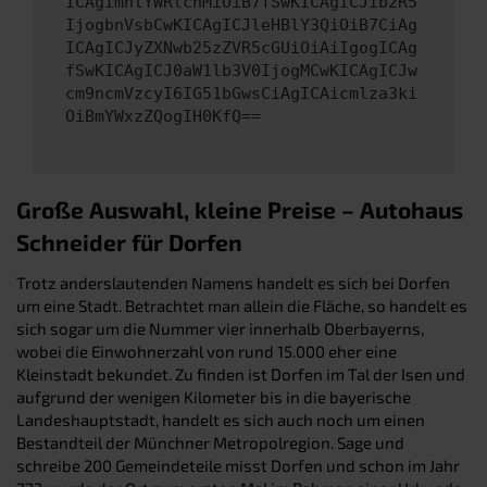
ICAgImhlYWRlcnMiOiB7fSwKICAgICJib2R5
IjogbnVsbCwKICAgICJleHBlY3QiOiB7CiAg
ICAgICJyZXNwb25zZVR5cGUiOiAiIgogICAg
fSwKICAgICJ0aW1lb3V0IjogMCwKICAgICJw
cm9ncmVzcyI6IG51bGwsCiAgICAicmlza3ki
OiBmYWxzZQogIH0KfQ==
Große Auswahl, kleine Preise – Autohaus
Schneider für Dorfen
Trotz anderslautenden Namens handelt es sich bei Dorfen
um eine Stadt. Betrachtet man allein die Fläche, so handelt es
sich sogar um die Nummer vier innerhalb Oberbayerns,
wobei die Einwohnerzahl von rund 15.000 eher eine
Kleinstadt bekundet. Zu finden ist Dorfen im Tal der Isen und
aufgrund der wenigen Kilometer bis in die bayerische
Landeshauptstadt, handelt es sich auch noch um einen
Bestandteil der Münchner Metropolregion. Sage und
schreibe 200 Gemeindeteile misst Dorfen und schon im Jahr